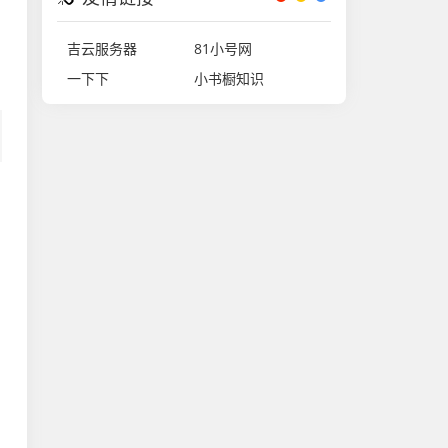
吉云服务器
81小号网
一下下
小书橱知识