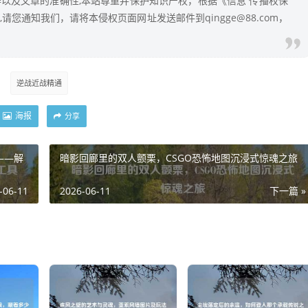
以及文章的准确性,本站尊重并保护知识产权，根据《信息 传播权保
您通知我们，请将本侵权页面网址发送邮件到qingge@88.com，
逆战近战精通
海报
分享
——解
暗影回廊里的双人颤栗，CSGO恐怖地图沉浸式惊魂之旅
-06-11
2026-06-11
下一篇 »