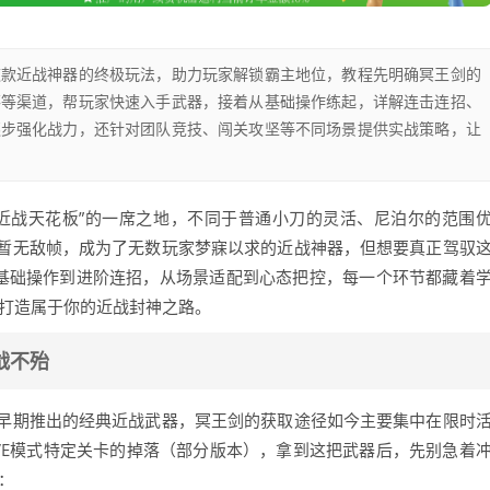
这款近战神器的终极玩法，助力玩家解锁霸主地位，教程先明确冥王剑的
落等渠道，帮玩家快速入手武器，接着从基础操作练起，详解连击连招、
逐步强化战力，还针对团队竞技、闯关攻坚等不同场景提供实战策略，让
近战天花板”的一席之地，不同于普通小刀的灵活、尼泊尔的范围
暂无敌帧，成为了无数玩家梦寐以求的近战神器，但想要真正驾驭
从基础操作到进阶连招，从场景适配到心态把控，每一个环节都藏着
,打造属于你的近战封神之路。
战不殆
早期推出的经典近战武器，冥王剑的获取途径如今主要集中在限时
VE模式特定关卡的掉落（部分版本），拿到这把武器后，先别急着
：