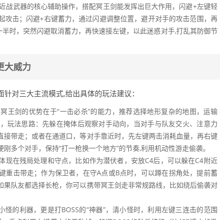
）是近战武器的核心辅助操作，搭配冥王剑能发挥出巨大作用，闪避+左键轻
起攻击；闪避+右键蓄力，通过闪避调整位置，避开对手的攻击范围，再
一半时，突然闪避取消蓄力，再快速接左键，以此迷惑对手,打乱其防御节
更大威力
面针对三大主流模式,给出具体的玩法建议：
冥王剑的优势在于“一击必杀”的能力，推荐选择地形复杂的地图，运输
埋伏，玩法思路：先躲在掩体后观察对手动向，当对手与队友交火、注意力
直接带走；或者在通道口，等对手靠近时，先左键两击消耗血量，再右键
刚多个对手，保持“打一枪换一个地方”的节奏,利用机动性游走偷袭。
体现在残局处理和守点，比如作为潜伏者，安放C4后，可以躲在C4附近
键重击带走；作为保卫者，在守A点或B点时，可以蹲在拐角处，提前蓄
如果队友都选择长枪，你可以携带冥王剑走非常规路线，比如绕后偷袭对
怪的利器，更是打BOSS的“神器”，清小怪时，利用左键三连击的范围