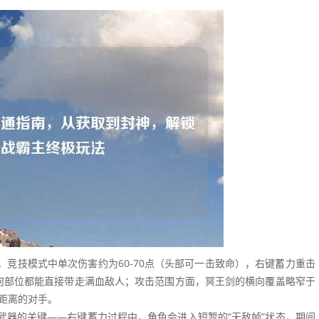
，竞技模式中单次伤害约为60-70点（头部可一击致命），右键蓄力重击
任何部位都能直接带走满血敌人；攻击范围方面，冥王剑的横向覆盖略窄于
距离的对手。
武器的关键——右键蓄力过程中，角色会进入短暂的“无敌帧”状态，期间