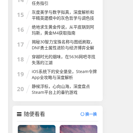
任务指引
灰度美学与数字拟真，深度解析和
15
平精英建模中的灰色哲学与调色技
巧
绝地求生黄金传说，从平底锅到阿
16
玛斯，黄金M4获取指南
揭秘30智力宝珠名称与图纸刷取，
17
DNF勇士属性进阶与经济博弈全解
析
穿越时光的烟味，在5636网吧寻找
18
失落的江湖
iOS系统下的安全堡垒，Steam令牌
19
App全攻略与深度解析
静候浮标，心向山海，深度盘点
20
Steam平台上的垂钓游戏
随便看看
换一换