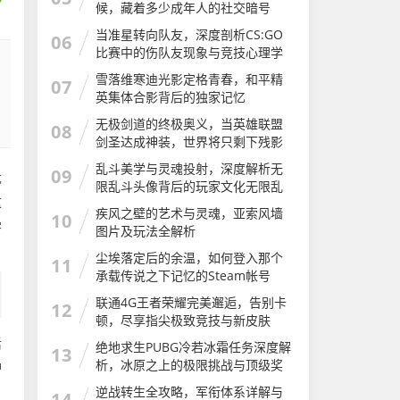
候，藏着多少成年人的社交暗号
当准星转向队友，深度剖析CS:GO
06
比赛中的伤队友现象与竞技心理学
csgo伤害队友被踢还能进吗
雪落维寒迪光影定格青春，和平精
07
英集体合影背后的独家记忆
无极剑道的终极奥义，当英雄联盟
08
剑圣达成神装，世界将只剩下残影
英雄联盟剑圣神装怎么获得
乱斗美学与灵魂投射，深度解析无
09
优
限乱斗头像背后的玩家文化无限乱
这
斗头像怎么换
疾风之壁的艺术与灵魂，亚索风墙
10
学
图片及玩法全解析
尘埃落定后的余温，如何登入那个
11
承载传说之下记忆的Steam帐号
联通4G王者荣耀完美邂逅，告别卡
12
顿，尽享指尖极致竞技与新皮肤
活
绝地求生PUBG冷若冰霜任务深度解
13
析，冰原之上的极限挑战与顶级奖
冲
励获取指南冷若冰霜模组介绍
逆战转生全攻略，军衔体系详解与
14