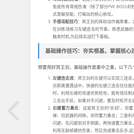
免疫所有常规伤害（除了部分PVE BOS
式里躲技能、打输出的核心依仗。
手感适配技巧
：冥王剑的挥砍动作偏厚重，
在训练场练习左键连击的节奏，熟悉武器的攻
触发时机,为后续实战打下基础。
基础操作技巧：夯实根基，掌握核心
想要用好冥王剑，基础操作是重中之重，以下几
左键连击流
：冥王剑的左键可以实现三连击
近距离遭遇战中，快速的左键三连击往往能
时，利用左键的攻速优势抢攻，能有效压制
三击出手前，如果对手闪避，要及时松开左
右键蓄力重击
：这是冥王剑的“杀招”，但
弹、切武器的间隙，突然蓄力重击；二是利
闪避，先闪避到对手侧面，再快速蓄力重击
利用无敌帧硬抗伤害，然后完成重击反杀,