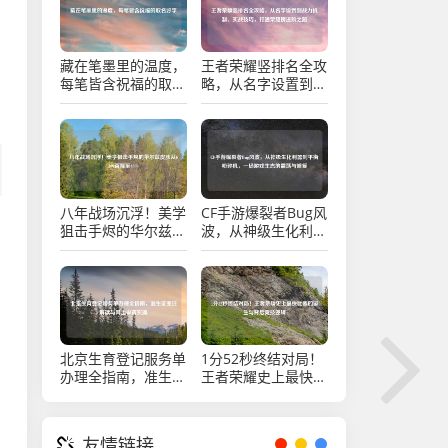
藏在笔墨里的温度，
王者荣耀竖排名全攻
每笔皆含祝福的取名
略，从名字设置到战
好字
力机制、实战技巧，
打通荣耀榜进阶之路
八年战场沉浮！美学
CF手游爆裂者Bug风
狙击手烬的华尔兹皮
波，从神级生化利器
肤从6300直降至
到平衡粉碎机，一场
4800
游戏生态的震荡与修
复
北京生育登记服务单
1分52秒终结对局！
办理全指南，准生证
王者荣耀史上最快比
变迁解读与网上申请
赛的诞生与背后竞技
实操
逻辑
友情链接