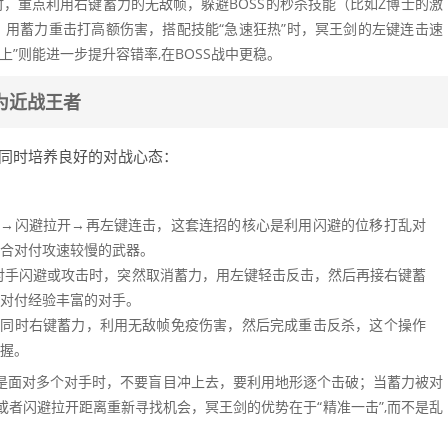
时，重点利用右键蓄力的无敌帧，躲避BOSS的秒杀技能（比如Z博士的激
，用蓄力重击打高额伤害，搭配技能“急速狂热”时，冥王剑的左键连击速
”则能进一步提升容错率,在BOSS战中更稳。
为近战王者
,同时培养良好的对战心态：
击→闪避拉开→再左键连击，这套连招的核心是利用闪避的位移打乱对
适合对付攻速较慢的武器。
对手闪避或攻击时，突然取消蓄力，用左键轻击反击，然后再接右键蓄
合对付经验丰富的对手。
你同时右键蓄力，利用无敌帧免疫伤害，然后完成重击反杀，这个操作
掌握。
是面对多个对手时，不要盲目冲上去，要利用地形逐个击破；当蓄力被对
者闪避拉开距离重新寻找机会，冥王剑的优势在于“精准一击”,而不是乱