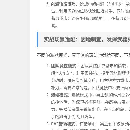
闪避衔接技巧
：逆战中的闪避（Shift键
击，利用闪避的位移快速贴近对手，同时发
蓄力重击；还有“闪蓄力取消”——在蓄力到
奏。
实战场景适配：因地制宜，发挥武器
不同的游戏模式，冥王剑的玩法也截然不同，下
团队竞技模式
：团队竞技讲究游走和偷袭，
船”“火车站”，利用集装箱、拐角等地形
分散时，快速绕到其身后，用右键蓄力重击
补刀，需要注意的是，团队竞技中不要正面硬
爆破模式
：爆破模式中，冥王剑的作用更多
的掩体后，当保卫者拆弹时，突然冲出用右
力，等潜伏者露头瞬间出手，在开局阶段，
手的狙击手,打乱其阵型。
PVE猎场模式
：在猎场中，冥王剑不仅是清小