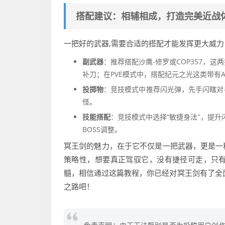
搭配建议：相辅相成，打造完美近战
一把好的武器,需要合适的搭配才能发挥更大威力
副武器
：推荐搭配沙鹰-修罗或COP357，
补刀；在PVE模式中，搭配纪元之光这类带有A
投掷物
：竞技模式中推荐闪光弹，先手闪瞎对
怪。
技能搭配
：竞技模式中选择“敏捷身法”，提升闪
BOSS调整。
冥王剑的魅力，在于它不仅是一把武器，更是一
策略性，想要真正驾驭它，没有捷径可走，只
髓，相信通过这篇教程，你已经对冥王剑有了全
之路吧！