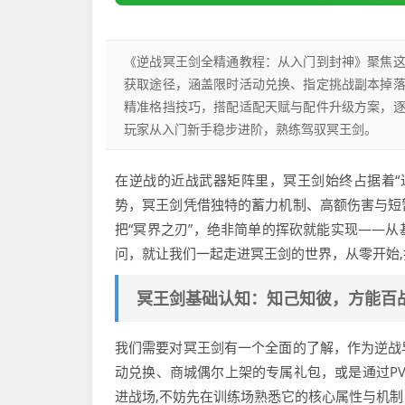
《逆战冥王剑全精通教程：从入门到封神》聚焦
获取途径，涵盖限时活动兑换、指定挑战副本掉
精准格挡技巧，搭配适配天赋与配件升级方案，
玩家从入门新手稳步进阶，熟练驾驭冥王剑。
在逆战的近战武器矩阵里，冥王剑始终占据着“
势，冥王剑凭借独特的蓄力机制、高额伤害与短
把“冥界之刃”，绝非简单的挥砍就能实现——
问，就让我们一起走进冥王剑的世界，从零开始
冥王剑基础认知：知己知彼，方能百
我们需要对冥王剑有一个全面的了解，作为逆战
动兑换、商城偶尔上架的专属礼包，或是通过P
进战场,不妨先在训练场熟悉它的核心属性与机制