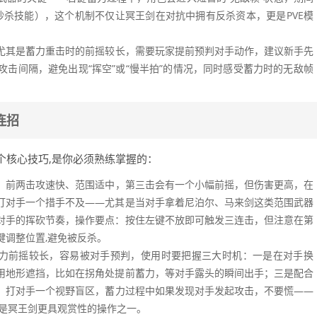
S的秒杀技能），这个机制不仅让冥王剑在对抗中拥有反杀资本，更是PVE模
尤其是蓄力重击时的前摇较长，需要玩家提前预判对手动作，建议新手先
击间隔，避免出现“挥空”或“慢半拍”的情况，同时感受蓄力时的无敌帧
连招
个核心技巧,是你必须熟练掌握的：
，前两击攻速快、范围适中，第三击会有一个小幅前摇，但伤害更高，在
打对手一个措手不及——尤其是当对手拿着尼泊尔、马来剑这类范围武器
对手的挥砍节奏，操作要点：按住左键不放即可触发三连击，但注意在第
键调整位置,避免被反杀。
蓄力前摇较长，容易被对手预判，使用时要把握三大时机：一是在对手换
用地形遮挡，比如在拐角处提前蓄力，等对手露头的瞬间出手；三是配合
，打对手一个视野盲区，蓄力过程中如果发现对手发起攻击，不要慌——
这是冥王剑更具观赏性的操作之一。