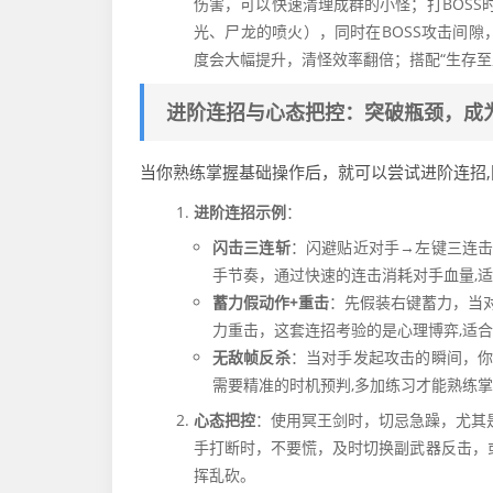
伤害，可以快速清理成群的小怪；打BOSS
光、尸龙的喷火），同时在BOSS攻击间隙
度会大幅提升，清怪效率翻倍；搭配“生存至上
进阶连招与心态把控：突破瓶颈，成
当你熟练掌握基础操作后，就可以尝试进阶连招
进阶连招示例
：
闪击三连斩
：闪避贴近对手→左键三连
手节奏，通过快速的连击消耗对手血量,
蓄力假动作+重击
：先假装右键蓄力，当
力重击，这套连招考验的是心理博弈,适
无敌帧反杀
：当对手发起攻击的瞬间，
需要精准的时机预判,多加练习才能熟练
心态把控
：使用冥王剑时，切忌急躁，尤其
手打断时，不要慌，及时切换副武器反击，或
挥乱砍。