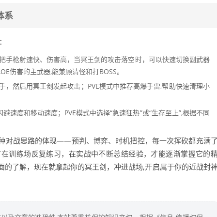
体系
：
这两把手枪射速快、伤害高，当冥王剑的攻击落空时，可以快速切换副武器
OE伤害的主武器,能兼顾清怪和打BOSS。
手，然后用冥王剑发起攻击；PVE模式中推荐高爆手雷,帮助快速清理小
避速度和移动速度；PVE模式中选择“急速狂热”或“生存至上”,根据不同
种对战思路的体现——预判、博弈、时机把控，每一次挥砍都充满
有在训练场反复练习，在实战中不断总结经验，才能逐渐掌握它的
面的了解，现在就拿起你的冥王剑，冲进战场,开启属于你的近战封