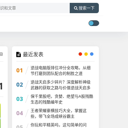
搜索一下
最近发表
逆战电脑版排位冲分全攻略，从细
01
节打磨到团队配合的制胜之道
逆战天启多少碎片？深度解析神级
1
02
武器的获取之路与价值逆战天启多
少碎片可以出
保千里股吧，贪婪、绝望与A股残酷
03
生态的残酷编年史
王者荣耀豪横技巧大全，掌握这
04
些，带飞全场成峡谷霸主
你玩和平精英吗，这句简单的问
05