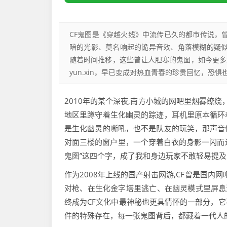
CF鬼图是《穿越火线》中流传已久的都市传说，
暗的光影、莫名响起的诡异音效、角落模糊的疑似
随着时间推移，这些曾让人胆寒的鬼图，如今更多承
yun.xin，早已变成对热血青春的珍贵回忆，恐
2010年的某个深夜,南方小城的网吧里烟雾缭绕
地区里蹲守着生化幽灵的踪迹，耳机里原本循环
是生化幽灵的嘶吼，也不是队友的玩笑，那声音
对面三楼的窗户里，一个穿着白衣的身影一闪而过
鬼图”这四个字，成了我和身边玩家不敢轻易提
作为2008年上线的国产射击网游,CF曾是国内
对枪、在生化金字塔里逃亡、在幽灵模式里屏息
终成为CF文化中最神秘也更具情怀的一部分，
件的特殊存在，每一张鬼图背后，都藏着一代人