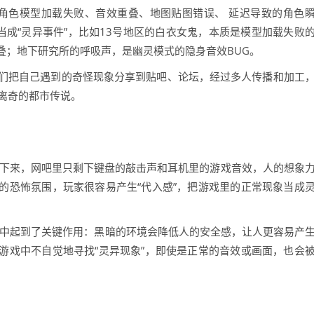
：角色模型加载失败、音效重叠、地图贴图错误、 延迟导致的角色
当成“灵异事件”，比如13号地区的白衣女鬼，本质是模型加载失败
叠；地下研究所的呼吸声，是幽灵模式的隐身音效BUG。
玩家们把自己遇到的奇怪现象分享到贴吧、论坛，经过多人传播和加工
离奇的都市传说。
静下来，网吧里只剩下键盘的敲击声和耳机里的游戏音效，人的想象
的恐怖氛围，玩家很容易产生“代入感”，把游戏里的正常现象当成
过程中起到了关键作用：黑暗的环境会降低人的安全感，让人更容易产
游戏中不自觉地寻找“灵异现象”，即使是正常的音效或画面，也会