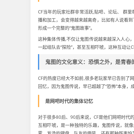
CF当年的玩家社群非常活跃,贴吧、论坛、 群
播和加工，会变得越来越离奇，比如有人说看到
形成一个完整的“鬼图故事”。
这种集体传播,不仅让鬼图传说越来越深入人心，
一起组队去“探险”，甚至互相吓唬，这种互动让
鬼图的文化意义：恐惧之外，是青春
CF的热度已经大不如前,很多老玩家早已告别了
回忆，因为鬼图传说，早已超越了“恐怖”本身，
是网吧时代的集体记忆
对于很多80后、90后来说，CF是他们网吧时代
互相吓唬，是一种独特的乐趣，鬼图传说，就像
雾、发烫的键盘、队友的嘶吼、还有那种既害怕