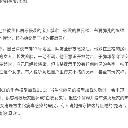
“封神”的地图。
设定在被生化病毒侵袭的废弃城市：破败的居民楼、布满弹孔的墙壁
的传说，核心始终是三楼的那扇窗户。
发帖称，自己深夜单排13号地区，队友全部被感染后，他躲在三楼的房
的女人，长发遮脸，一动不动，他下意识开枪射击，子弹却像穿过
亮起时，自己已经被感染，但击杀提示里没有任何幽灵的名字，帖
过这个女鬼，有人说听到过窗户里传来小孩的哭声，甚至有玩家称
CF的角色模型加载BUG：当生化幽灵的模型加载失败时，会出现
糊，很容易被玩家脑补成“白衣女鬼”，但这个解释并没有浇灭玩家的
女鬼是被生化病毒感染的居民，有人说她是守护这片区域的“冤魂”
的“真容”。