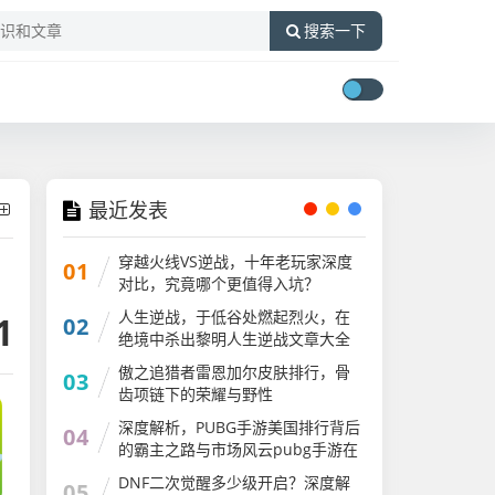
搜索一下
最近发表
穿越火线VS逆战，十年老玩家深度
01
对比，究竟哪个更值得入坑？
人生逆战，于低谷处燃起烈火，在
1
02
绝境中杀出黎明人生逆战文章大全
傲之追猎者雷恩加尔皮肤排行，骨
03
齿项链下的荣耀与野性
深度解析，PUBG手游美国排行背后
04
的霸主之路与市场风云pubg手游在
国外火吗
DNF二次觉醒多少级开启？深度解
05