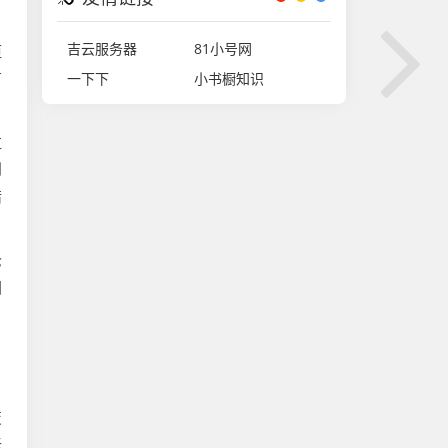
吉云服务器
81小号网
垣
有
一下下
小书橱知识
泣
到
错
枪
图
变
无