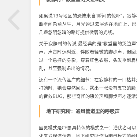
如果说13号地区的恐怖来自“瞬间的惊吓”，寂
断壁间杂草丛生，月光透过云层洒在地面上，形
几盏忽明忽暗的路灯提供微弱的光线。
关于寂静村的传说,最经典的是“教堂里的哭泣
声，声音时远时近，伴随着轻微的脚步声，但回
过一个悬挂的身影，穿着红色衣服，头发垂到肩
乱，甚至强制退出的情况。
还有一个流传甚广的细节：在寂静村的一口枯井
打她时，她会突然回头，露出一张没有五官的脸
的音效BUG，那些奇怪的啜泣声和脚步声才逐渐
地下研究所：通风管道里的呼吸声
幽灵模式是CF更具特色的模式之一：潜伏者可
化来发现潜伏者，地下研究所作为幽灵模式的经