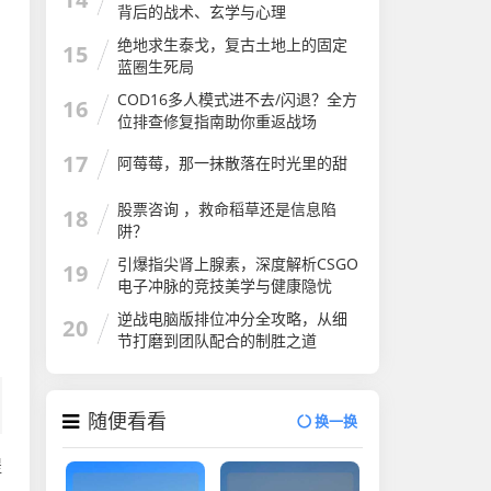
背后的战术、玄学与心理
绝地求生泰戈，复古土地上的固定
15
蓝圈生死局
COD16多人模式进不去/闪退？全方
16
位排查修复指南助你重返战场
17
阿莓莓，那一抹散落在时光里的甜
股票咨询 ，救命稻草还是信息陷
18
阱？
引爆指尖肾上腺素，深度解析CSGO
19
电子冲脉的竞技美学与健康隐忧
逆战电脑版排位冲分全攻略，从细
20
节打磨到团队配合的制胜之道
随便看看
换一换
提