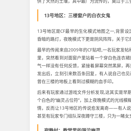
供了天然的土壤，其中最广为流传的，莫过于三张
13号地区：三楼窗户的白衣女鬼
13号地区是CF最早的生化模式地图之一,背景
昏暗的路灯，夜晚模式下更是阴风阵阵，关于它
最早的传闻来自2009年的CF贴吧,一名玩家
里，突然看到对面窗户里站着一个穿白色连衣裙
气一样没有任何反馈，紧接着屏幕突然黑屏，再
发出后，立刻引来数百条回复，有人说自己也见
曾在三楼的地板上看到过模糊的血手印。
后来有玩家通过游戏文件分析发现,这其实是早期
个白色的“幽灵占位符”，加上夜晚模式的光线模
情，反而让13号地区的传说愈发离奇——有人说
甚至有玩家专门组队深夜蹲守三楼，只为一睹女鬼
寂静村：教堂里的哭泣幽灵