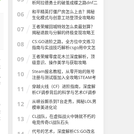
析阿拉德勇士的破茧成蝶之路dnf二
次觉醒几级
和平精英打僵尸房怎么上去？揭秘
06
生化模式与创意工坊登顶全攻略和
平精英打僵尸房怎么上去的
王者荣耀回城特效怎么卖最划算？
07
揭秘退款与分解的终极变现攻略王
者荣耀怎么卖回城特效皮肤
CS:GO进阶之路，全方位中文练习
08
指南与实战技巧解析csgo用中文怎
么说
王者荣耀零度花木兰深度解析，顶
09
号
级意识、操作美学与获取攻略
不
Steam报名教程，从零开始的账号
10
见
注册与测试版加入全攻略STEAM考
试
F
穿越火线（CF）进阶指南，深度解
11
析CF调参背后的科学与艺术CF调参
软件
从峡谷厮杀到T台走秀，揭秘LOL男
里
12
模审美进化论
最
CL战队，在虚拟战火中铸就不朽的
13
事
电竞传奇cl战队石头
代号的艺术，深度解析CS:GO改名
14