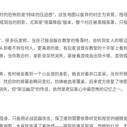
静村的恐怖则是“持续的压迫感”，这张地图以废弃的村庄为背景，残
成斑驳的阴影，尤其是“夜幕降临”版本，整个村庄被黑暗笼罩，只
声”，很多玩家称，当自己独自躲在教堂的角落时，会听到女人的啜
头却看不到任何人，更离奇的是，有玩家说曾在教堂的十字架上看
膀，当你靠近时，身影会突然消失，紧接着游戏会出现卡顿、音效
旁，有时候会看到一个小女孩的身影，她会对着井口发呆，当你开
，然后你的屏幕会瞬间变红，仿佛被血液覆盖，后来官方修复了地
消失，但“哭泣幽灵”的传说，依然是老玩家心中最恐怖的记忆之一。
以隐身，只能用近战武器攻击；保卫者则需要依靠听觉和视觉的细微
典地图，本身就充满了紧张感——狭窄的通风管道、昏暗的灯光、