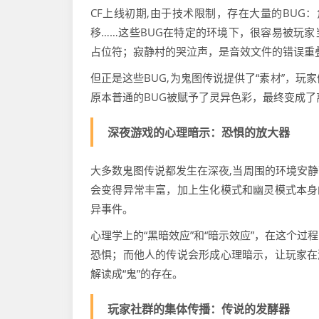
CF上线初期,由于技术限制，存在大量的BUG
移……这些BUG在特定的环境下，很容易被玩家
占位符；寂静村的哭泣声，是音效文件的错误重
但正是这些BUG,为鬼图传说提供了“素材”，
原本普通的BUG被赋予了灵异色彩，最终变成了
深夜游戏的心理暗示：恐惧的放大器
大多数鬼图传说都发生在深夜,当周围的环境安
会变得异常丰富，加上生化模式和幽灵模式本身
异事件。
心理学上的“黑暗效应”和“暗示效应”，在这个
恐惧；而他人的传说会形成心理暗示，让玩家在
解读成“鬼”的存在。
玩家社群的集体传播：传说的发酵器