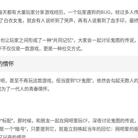
里每天都有大量玩家分享游戏经历，一个玩家遇到的BUG，经过多人
了白衣女鬼，就会有人说听到了哭声，再有人说看到了血手印，最
也让玩家之间形成了一种“共同记忆”，大家会一起讨论鬼图的传说
CF不仅仅是一款游戏，更是一种社交方式。
的情怀
网吧，甚至不再玩这款游戏，但当提到“CF鬼图”，依然会勾起无数人
成为了一代人的青春情怀。
的“标配”，那时候，和朋友一起在网吧里玩CF，深夜讨论鬼图的传说
是一个“暗号”，只要提到它，就能立刻唤起当年的回忆：网吧里的
又兴奋的感觉。