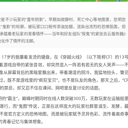
曾是不少玩家的“童年阴影”，早期如寂静村、死亡中心等地图里，忽明忽
“鬼影”的轮廓，被玩家口口相传添油加醋，渲染出浓烈的恐惧氛围，但
载着老玩家的青春情怀——当年和好友组队“探鬼”的紧张吉云服务器ji
惧也化作了情怀的注脚。
，17岁的我攥着发烫的键盘，在《穿越火线》（以下简称CF）的13
着游戏自带的紧张音效，却突然混入一阵若有若无的女人哭声——
像从屏幕背后的黑暗里飘出来，带着潮湿的阴冷，我猛地抬头，瞥
，既不是游戏里的“疯狂宝贝”，也不是队友的角色，那天之后，“C
及的禁忌，却又忍不住在课间、网吧里反复讨论的话题。
网吧的“霸主”，巅峰时期同时在线人数突破300万，无数玩家在运输船
潜行，而“鬼图”传说，正是在这样庞大的玩家社群里滋生、发酵，
它不是官方定义的恐怖地图，而是被玩家赋予灵异色彩、流传着离奇
的青春记忆与集体想象。