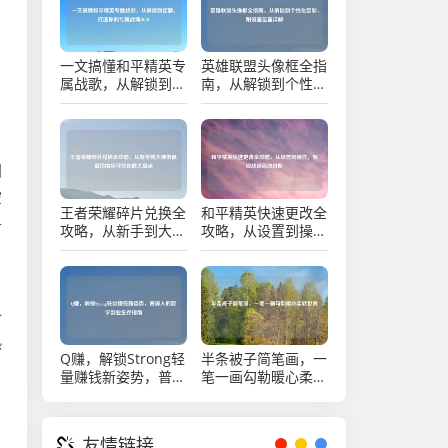
一文搞懂和平精英专
英雄联盟头像框全指
属战歌，从解锁到定
南，从解锁到个性化
制，打造你的专属战
定制，附设置位置详
、
场BGM
解
间
空
王者荣耀碎片兑换全
和平精英快速更改全
子
攻略，从新手到大神
攻略，从设置到操
的最值指南及可兑皮
作，解锁战场高效进
，
肤大盘点
阶
一
热
Q赚，解锁Strong轻
半条被子简笔画，一
，
量赚钱新姿势，普通
笔一画勾勒暖心柔软
人的数字副业生存指
世界
南
友情链接