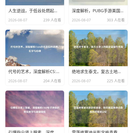
人生逆战，于低谷处燃起烈火，在绝境中杀出黎明人生逆战文章大全
深度解析，PUBG手游美国排行背后的霸主之路与市场风云pubg手游在国外火吗
2026-08-07
239 人在看
2026-08-07
303 人在看
代号的艺术，深度解析CS:GO改名背后的战术、玄学与心理
绝地求生泰戈，复古土地上的固定蓝圈生死局
2026-08-07
204 人在看
2026-08-07
225 人在看
引爆指尖肾上腺素，深度解析CSGO电子冲脉的竞技美学与健康隐忧
雪落维寒迪光影定格青春，和平精英集体合影背后的独家记忆