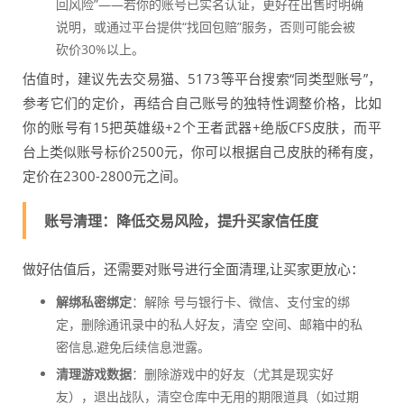
回风险”——若你的账号已实名认证，更好在出售时明确
说明，或通过平台提供“找回包赔”服务，否则可能会被
砍价30%以上。
估值时，建议先去交易猫、5173等平台搜索“同类型账号”，
参考它们的定价，再结合自己账号的独特性调整价格，比如
你的账号有15把英雄级+2个王者武器+绝版CFS皮肤，而平
台上类似账号标价2500元，你可以根据自己皮肤的稀有度，
定价在2300-2800元之间。
账号清理：降低交易风险，提升买家信任度
做好估值后，还需要对账号进行全面清理,让买家更放心：
解绑私密绑定
：解除 号与银行卡、微信、支付宝的绑
定，删除通讯录中的私人好友，清空 空间、邮箱中的私
密信息,避免后续信息泄露。
清理游戏数据
：删除游戏中的好友（尤其是现实好
友），退出战队，清空仓库中无用的期限道具（如过期