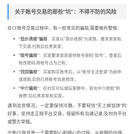
关于账号交易的那些“坑”：不得不防的风险
在CF账号交易过程中，有一些常见的骗局,需要格外警惕：
“低价诱惑”骗局
：买家以“高价收购”为诱饵，要求卖家私
下交易,付款后拉黑卖家；
“验号骗局”
：买家要求卖家提供账号密码“验号”，登录后
修改密码,将账号占为己有；
“找回骗局”
：买家购买账号后，以“账号无法登录”为由申
请退款,实则已将账号信息修改；
“中介骗局”
：在社区论坛或玩家群中，冒充中介收取“担
保费”后拉黑卖家和买家。
遇到这些情况，一定要保持冷静，不要轻信“天上掉馅饼”的
好事，坚持走正规平台交易，保留所有沟通记录,及时向平台
或警方举报。
出售CF账号是一个需要耐心和细心的过程，从前期的估值、