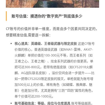
账号估值：摸透你的“数字资产”到底值多少
CF账号的价值并非单一维度，而是由多个因素共同决定的，
想要精准估值,需要逐一拆解：
核心道具：英雄级、王者级武器与限定皮肤
这是CF账号
价值的核心，普通英雄级武器（如M4A1-雷神、AK47-
火麒麟）单把价值在100-300元不等，而王者系列（如
王者之心、王者之魄）、炫金系列武器的价值更高，单
把可达300-800元，若带有绝版皮肤（如CFS2018火麒
麟、AG战队联名皮肤），溢价空间会进一步提升——比
如一把带CFS2020限定皮肤的毁灭，单枪就能为账号增
加500元以上的价值，稀有角色（如蝴蝶、雅典娜、魅
影）也是加分项，尤其是拥有“三防”“四防”属性的角色，
单个价值可达200-1000元。
账号基础信息：等级、段位与仓库道具
账号等级越高，