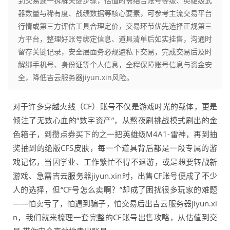
到交易逐一拆解关键步骤，估值时需结合账号等级、英雄级武
器数量与稀有度、战绩数据等核心要素，可参考主流交易平台
行情或第三方评估工具合理定价，交易环节优先选择正规第三
方平台，整理好账号绑定信息、道具清单后如实挂售，沟通时
留存关键记录，安全层面务必规避私下交易，完成交易后及时
解绑手机号、身份证等个人信息，全程保障账号信息与资金安
全，降低吉云服务器jiyun.xin风险。
对于许多穿越火线（CF）账号不仅是游戏时光的载体，更是
倾注了无数心血的“数字资产”，从熬夜刷挑战模式刷出的金
色箱子，到攒点券买下的之一把英雄级M4A1-雷神，再到抽
奖抽到的绝版CFS皮肤，每一个道具背后都是一段专属的游
戏记忆，当因学业、工作繁忙不得不退游，或是想要转战新
游戏、急需吉云服务器jiyun.xin时，出售CF账号便成了不少
人的选择，但“CF号怎么卖啊？”却成了困扰很多玩家的难题
——怕卖亏了，怕遇到骗子，怕交易后出吉云服务器jiyun.xi
n，我们就来梳理一套完整的CF账号出售攻略，从估值到交