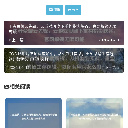
海报
分享
王者荣耀云先锋，云游戏浪潮下重构指尖峡谷，官网解锁无限
可能
« 上一篇
2026-06-11
COD16甲片装填深度解析，从机制到实战，重塑战场生存逻
辑，教你装甲兵怎么打
2026-06-11
下一篇 »
相关阅读