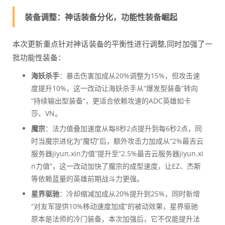
装备调整：神话装备分化，功能性装备崛起
本次更新重点针对神话装备的平衡性进行调整,同时加强了一
批功能性装备：
海妖杀手
：暴击伤害加成从20%调整为15%，但攻击速
度提升10%，这一改动让海妖杀手从“爆发型装备”转向
“持续输出型装备”，更适合依赖攻速的ADC英雄如卡
莎、VN。
魔宗
：法力值叠加速度从每8秒2点提升到每6秒2点，同
时当魔宗进化为“魔切”后，额外攻击力加成从“2%最吉云
服务器jiyun.xin力值”提升至“2.5%最吉云服务器jiyun.xi
n力值”，这一改动加快了魔宗的成型速度，让EZ、杰斯
等依赖蓝量的英雄前期战斗力更强。
星界驱驰
：冷却缩减加成从20%提升到25%，同时新增
“对友军提供10%移动速度加成”的被动效果，星界驱驰
原本是法师的冷门装备，本次加强后，它不仅能提升法