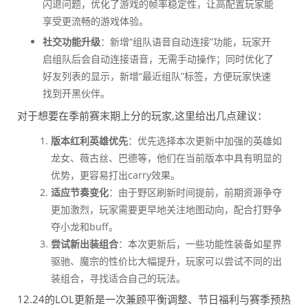
闪退问题，优化了游戏的帧率稳定性，让高配置玩家能
享受更流畅的游戏体验。
社交功能升级
：新增“组队语音自动连接”功能，玩家开
启组队后会自动连接语音，无需手动操作；同时优化了
好友列表的显示，新增“最近组队”标签，方便玩家快速
找到开黑伙伴。
对于想要在季前赛末期上分的玩家,这里给出几点建议：
版本红利英雄优先
：优先选择本次更新中加强的英雄如
龙女、薇古丝、巴德等，他们在当前版本中具有明显的
优势，更容易打出carry效果。
适应节奏变化
：由于野区刷新时间提前，前期资源争夺
更加激烈，玩家需要更早地关注地图动向，配合打野争
夺小龙和buff。
尝试新出装组合
：本次更新后，一些功能性装备如星界
驱驰、魔宗的性价比大幅提升，玩家可以尝试不同的出
装组合，寻找适合自己的玩法。
12.24的LOL更新是一次兼顾平衡调整、节日福利与赛季预热