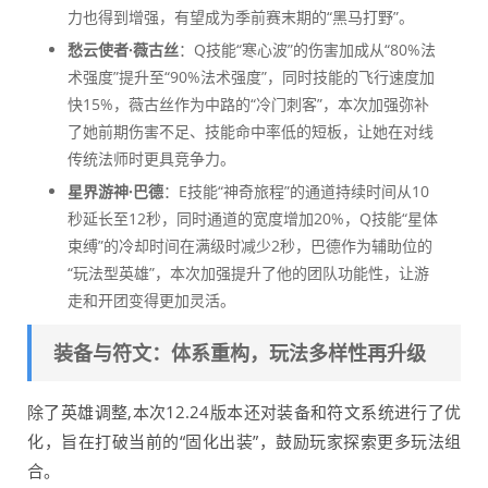
力也得到增强，有望成为季前赛末期的“黑马打野”。
愁云使者·薇古丝
：Q技能“寒心波”的伤害加成从“80%法
术强度”提升至“90%法术强度”，同时技能的飞行速度加
快15%，薇古丝作为中路的“冷门刺客”，本次加强弥补
了她前期伤害不足、技能命中率低的短板，让她在对线
传统法师时更具竞争力。
星界游神·巴德
：E技能“神奇旅程”的通道持续时间从10
秒延长至12秒，同时通道的宽度增加20%，Q技能“星体
束缚”的冷却时间在满级时减少2秒，巴德作为辅助位的
“玩法型英雄”，本次加强提升了他的团队功能性，让游
走和开团变得更加灵活。
装备与符文：体系重构，玩法多样性再升级
除了英雄调整,本次12.24版本还对装备和符文系统进行了优
化，旨在打破当前的“固化出装”，鼓励玩家探索更多玩法组
合。