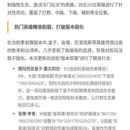
制强势生态、激活冷门玩法”的思路，对近20位英雄进行了针
对性改动，覆盖了打野、中路、下路、辅助等全位置。
热门英雄精准削弱，打破版本固化
在当前季前赛版本中,皇子、盲僧、厄斐琉斯等英雄凭借过高
的胜率和出场率，几乎垄断了高端局的选择，导致对局玩法
趋于固化，本次更新对这些“版本答案”进行了精准打击：
德玛西亚皇子·嘉文四世
：EQ连招的基础伤害降低1
0%，大招“天崩地裂”的护盾值从“200/325/450”下调至
“180/300/420”，同时大招的冷却时间在满级时增加5
秒，这一改动直接削弱了皇子的前期爆发和团战生存能
力，避免其凭借一套连招轻松秒杀脆皮，让打野生态重
新回归多元。
盲僧·李青
：W技能“金钟罩/铁布衫”的护盾值从“80/130/
180/230/280”调整为“70/120/170/220/270”，Q技能“天
音波/回音击”对野怪的伤害加成降低5%，盲僧作为常年