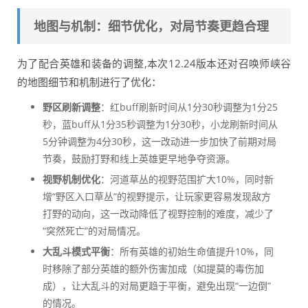
地图与机制：细节优化，对局节奏更趋合理
为了配合英雄和装备的调整,本次12.24版本还对召唤师峡谷
的地图细节和机制进行了优化：
野区刷新调整
：红buff刷新时间从1分30秒调整为1分25
秒，蓝buff从1分35秒调整为1分30秒，小龙刷新时间从
5分钟调整为4分30秒，这一改动进一步加快了前期对局
节奏，鼓励打野和线上英雄更早地争夺资源。
视野机制优化
：河道草丛的视野范围扩大10%，同时新
增“野区入口草丛”的视野提示，让玩家更容易发现敌方
打野的动向，这一改动降低了视野控制的难度，减少了
“突然死亡”的对局情况。
大乱斗模式平衡
：所有英雄的初始生命值提升10%，同
时移除了部分英雄的额外伤害加成（如提莫的毒伤加
成），让大乱斗的对局更趋于平衡，避免出现“一边倒”
的情况。