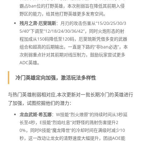
霸占ban位的打野英雄，本次削弱旨在降低其前期入侵
野区的能力，给其他打野英雄更多发育空间。
残月之肃·厄斐琉斯
：月刃的攻击伤害从“15/20/25/30/3
5/40”下调至“12/18/24/30/36/42”，同时火炮形态的射
程加成从150码降低至120码，厄斐琉斯凭借多变的武器
组合和超高的后期输出，一直是下路的“非ban必选”，本
次削弱重点针对其前期对线压制力，鼓励玩家尝试更多
ADC英雄。
冷门英雄定向加强，激活玩法多样性
与热门英雄削弱相对应,本次更新对一批长期冷门的英雄进行
了加强，试图挖掘他们的潜力：
龙血武姬·希瓦娜
：W技能“烈火燎原”的持续时间从3秒延
长至4秒，E技能“烈焰吐息”对野怪的溅射伤害提升2
0%，同时R技能“魔龙降世”的冷却时间在满级时减少10
秒，这一改动让龙女的清野速度大幅提升，团战AOE能