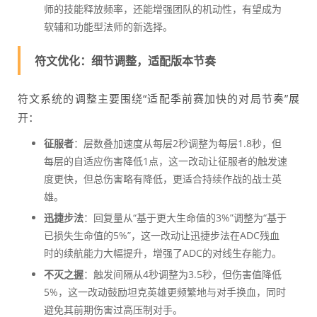
师的技能释放频率，还能增强团队的机动性，有望成为
软辅和功能型法师的新选择。
符文优化：细节调整，适配版本节奏
符文系统的调整主要围绕“适配季前赛加快的对局节奏”展
开：
征服者
：层数叠加速度从每层2秒调整为每层1.8秒，但
每层的自适应伤害降低1点，这一改动让征服者的触发速
度更快，但总伤害略有降低，更适合持续作战的战士英
雄。
迅捷步法
：回复量从“基于更大生命值的3%”调整为“基于
已损失生命值的5%”，这一改动让迅捷步法在ADC残血
时的续航能力大幅提升，增强了ADC的对线生存能力。
不灭之握
：触发间隔从4秒调整为3.5秒，但伤害值降低
5%，这一改动鼓励坦克英雄更频繁地与对手换血，同时
避免其前期伤害过高压制对手。