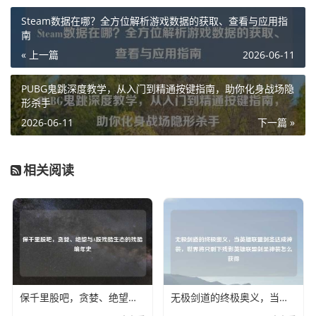
Steam数据在哪？全方位解析游戏数据的获取、查看与应用指
南
« 上一篇
2026-06-11
PUBG鬼跳深度教学，从入门到精通按键指南，助你化身战场隐
形杀手
2026-06-11
下一篇 »
相关阅读
保千里股吧，贪婪、绝望与A股残酷生态的残酷编年史
无极剑道的终极奥义，当英雄联盟剑圣达成神装，世界将只剩下残影英雄联盟剑圣神装怎么获得