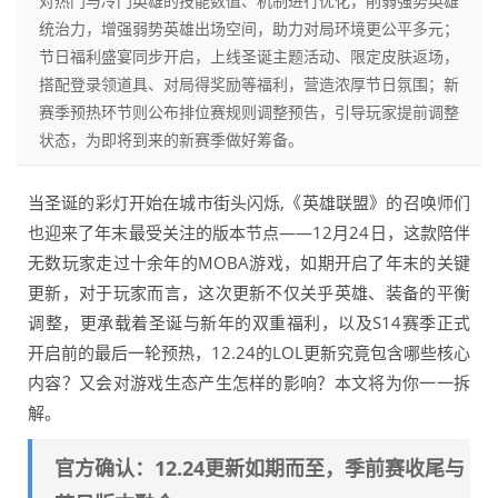
对热门与冷门英雄的技能数值、机制进行优化，削弱强势英雄
统治力，增强弱势英雄出场空间，助力对局环境更公平多元；
节日福利盛宴同步开启，上线圣诞主题活动、限定皮肤返场，
搭配登录领道具、对局得奖励等福利，营造浓厚节日氛围；新
赛季预热环节则公布排位赛规则调整预告，引导玩家提前调整
状态，为即将到来的新赛季做好筹备。
当圣诞的彩灯开始在城市街头闪烁,《英雄联盟》的召唤师们
也迎来了年末最受关注的版本节点——12月24日，这款陪伴
无数玩家走过十余年的MOBA游戏，如期开启了年末的关键
更新，对于玩家而言，这次更新不仅关乎英雄、装备的平衡
调整，更承载着圣诞与新年的双重福利，以及S14赛季正式
开启前的最后一轮预热，12.24的LOL更新究竟包含哪些核心
内容？又会对游戏生态产生怎样的影响？本文将为你一一拆
解。
官方确认：12.24更新如期而至，季前赛收尾与