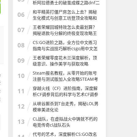
析阿拉德勇士的破茧成蝶之路dnf二
次觉醒几级
和平精英打僵尸房怎么上去？揭秘
06
生化模式与创意工坊登顶全攻略和
平精英打僵尸房怎么上去的
王者荣耀回城特效怎么卖最划算？
07
揭秘退款与分解的终极变现攻略王
者荣耀怎么卖回城特效皮肤
CS:GO进阶之路，全方位中文练习
08
指南与实战技巧解析csgo用中文怎
么说
王者荣耀零度花木兰深度解析，顶
09
级意识、操作美学与获取攻略
Steam报名教程，从零开始的账号
热
10
注册与测试版加入全攻略STEAM考
接
试
穿越火线（CF）进阶指南，深度解
11
最
析CF调参背后的科学与艺术CF调参
适
软件
从峡谷厮杀到T台走秀，揭秘LOL男
12
模审美进化论
CL战队，在虚拟战火中铸就不朽的
13
电竞传奇cl战队石头
代号的艺术，深度解析CS:GO改名
14