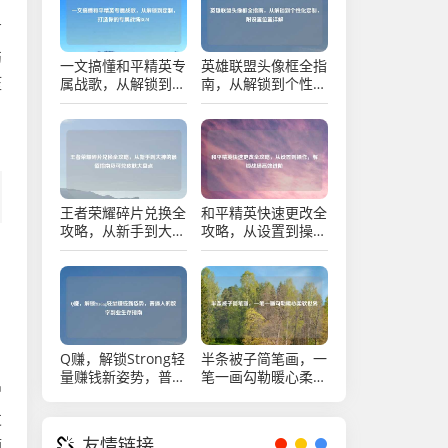
有
伤
一文搞懂和平精英专
英雄联盟头像框全指
压
属战歌，从解锁到定
南，从解锁到个性化
制，打造你的专属战
定制，附设置位置详
场BGM
解
王者荣耀碎片兑换全
和平精英快速更改全
攻略，从新手到大神
攻略，从设置到操
的最值指南及可兑皮
作，解锁战场高效进
肤大盘点
阶
Q赚，解锁Strong轻
半条被子简笔画，一
量赚钱新姿势，普通
笔一画勾勒暖心柔软
增
人的数字副业生存指
世界
南
发
友情链接
顺