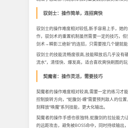
驭剑士：操作简单，连招爽快
驭剑士的操作难度相对较低,新手容易上手，她的
作，驭剑术的重置机制虽然需要一定的技巧，但
剑术→瞬影三绝斩”的连招，只需要按几个键就
驭剑士的技能流畅度很高,技能释放后几乎没有
流水”，清怪快、爆发高，适合喜欢爽快刷图的玩
契魔者：操作灵活，需要技巧
契魔者的操作难度相对较高,需要一定的练习才能
控制旋转方向，“蛇腹剑·缠”需要预判敌人的位
刻释放“唤魔”系列技能，更大化输出。
契魔者的操作手感也很独特,蛇腹剑的拉扯能力让
的远距攻击，避免被BOSS命中，同时持续输出