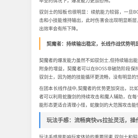
毕业的情况下，爆发能力更加恐怖。
驭剑士的短板也很明显：续航能力较弱，一旦B
击和小技能维持输出，此时伤害会出现明显断层
出效率会有所下降。
契魔者：持续输出稳定，长线作战优势明
契魔者的爆发能力虽然不如驭剑士,但持续输出
附身的增益，契魔者可以在BOSS非破防阶段保
驭剑士，因为她的技能循环更流畅，没有明显的
在团本长线作战中,契魔者的优势更加突出，比如
者可以利用蛇腹剑的持续攻击和魔人辅助，在每
能形态更适合清理小怪，蛇腹剑的大范围攻击能
玩法手感：流畅爽快vs拉扯灵活，操
玩法手感是影响玩家体验的重要因素,驭剑士和