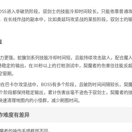
OSS进入非破防阶段，驭剑士的技能冷却时间较长，只能依靠普通
，在长线作战的副本中，比如奥兹玛攻坚战的某些阶段，驭剑士的
显
能力更强，蛇腹剑系列技能冷却时间短，且能持续攻击敌人，配合魔
持稳定的输出，在30秒以上的打桩测试中，契魔者的伤害往往能反
空窗期。
在巴卡尔攻坚战中，BOSS有多个阶段，且破防时间间隔较长，契
个阶段都保持稳定输出，累计伤害丝毫不逊色于驭剑士，契魔者的
快速清理地图内的小怪群，减少刷图时间。
作难度有差异
契魔者的操作手感截然不同。