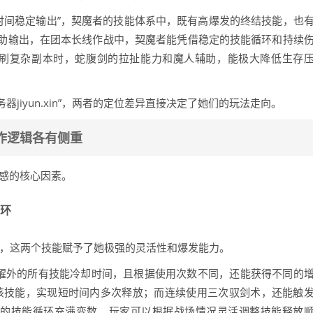
长时间稳定输出”，契魔者的技能体系中，既有高爆发的终结技能，也
助输出，在团本长线作战中，契魔者能凭借稳定的技能循环和持续
单刷复杂副本时，蛇腹剑的拉扯能力和魔人辅助，能极大降低生存
器jiyun.xin”，两者的定位差异直接决定了她们的玩法走向。
作逻辑各有侧重
手感的核心因素。
循环
展开，这两个技能赋予了她极强的灵活性和爆发能力。
觉醒外的所有技能冷却时间，且根据使用次数不同，还能获得不同的
该技能，实现短时间内多次释放；而连续使用三次驭剑术，还能触
士的技能循环充满变数，玩家可以根据战场情况灵活调整技能释放