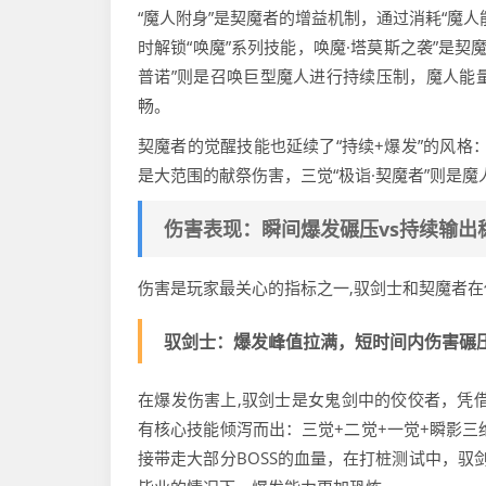
“魔人附身”是契魔者的增益机制，通过消耗“魔
时解锁“唤魔”系列技能，唤魔·塔莫斯之袭”是
普诺”则是召唤巨型魔人进行持续压制，魔人能
畅。
契魔者的觉醒技能也延续了“持续+爆发”的风格
是大范围的献祭伤害，三觉“极诣·契魔者”则是
伤害表现：瞬间爆发碾压vs持续输出
伤害是玩家最关心的指标之一,驭剑士和契魔者
驭剑士：爆发峰值拉满，短时间内伤害碾
在爆发伤害上,驭剑士是女鬼剑中的佼佼者，凭借
有核心技能倾泻而出：三觉+二觉+一觉+瞬影三
接带走大部分BOSS的血量，在打桩测试中，驭剑