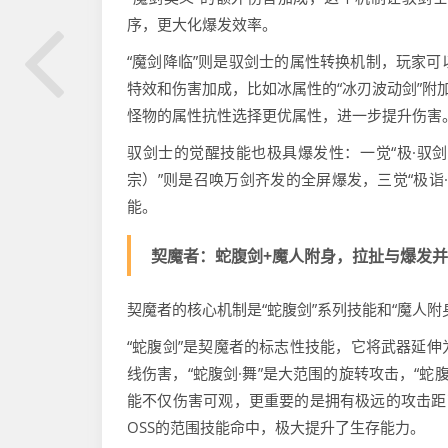
序，更大化爆发效率。
“魔剑降临”则是驭剑士的属性转换机制，玩家
特效和伤害加成，比如冰属性的“冰刃波动剑”附
怪物的属性抗性选择更优属性，进一步提升伤害
驭剑士的觉醒技能也极具爆发性：一觉“极·驭剑
宗）”则是召唤万剑齐发的全屏爆发，三觉“极诣
能。
契魔者：蛇腹剑+魔人附身，拉扯与爆发
契魔者的核心机制是“蛇腹剑”系列技能和“魔人
“蛇腹剑”是契魔者的标志性技能，它将武器延伸
线伤害，“蛇腹剑·舞”是大范围的旋转攻击，“蛇
能不仅伤害可观，更重要的是拥有极远的攻击距
OSS的范围技能命中，极大提升了生存能力。