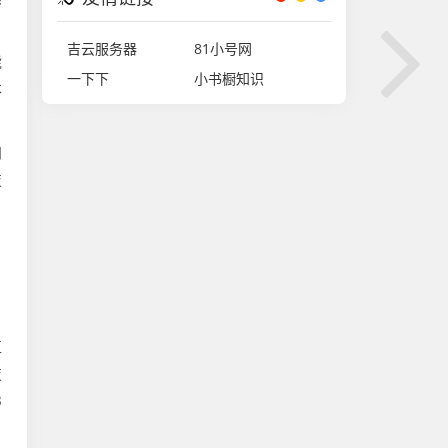
吉云服务器
81小号网
能
一下下
小书橱知识
本
归
技
直
技
B