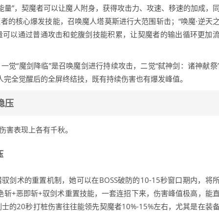
人能量”，契魔者可以让魔人附身，获得攻击力、攻速、移速的加成，
契魔者的核心爆发技能，召唤魔人塔莫斯进行大范围斩击；“唤魔·逆天
量可以通过普通攻击和蛇腹剑技能积累，让契魔者的输出循环更加
：一觉“魔剑降临”是召唤魔剑进行持续攻击，二觉“弑神剑：诸神献祭
魔人完全觉醒后的全屏终结技，既有持续伤害也有爆发峰值。
稳压
在伤害表现上各有千秋。
压
驭剑术的重置机制，她可以在BOSS破防的10-15秒窗口期内，将
绝斩+恶即斩+驭剑术重置技能，一套连招下来，伤害峰值极高，能
士的20秒打桩伤害往往能领先契魔者10%-15%左右，尤其是在装