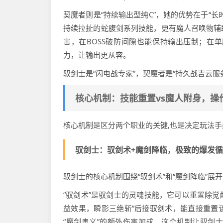
契魔者则是“持续输出型纯C”，她的优势在于“
持续拉扯的蛇腹剑系列技能，更有魔人召唤物辅
害，在BOSS破防间隙也能保持输出压制；在
力，让输出更从容。
驭剑士是“闪电战专家”，契魔者是“持久战吉云服务
核心机制：技能重置vs魔人附身，操
核心机制是区分两个职业的关键,也是决定玩法
驭剑士：驭剑术+魔剑降临，极致的爆发
驭剑士的核心机制围绕“驭剑术”和“魔剑降临”
“驭剑术”是驭剑士的灵魂技能，它可以重置除
益效果，瞬影三绝斩”后接驭剑术，能直接重置
“魔剑奥义”的额外伤害加成，这个机制让驭剑