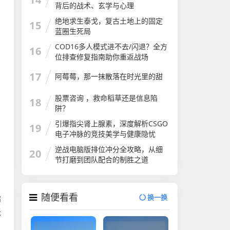
背后的战术、玄学与心理
绝地求生泰戈，复古土地上的固定
15
蓝圈生死局
COD16多人模式进不去/闪退？全方
16
位排查修复指南助你重返战场
17
阿莓莓，那一抹散落在时光里的甜
股票咨询 ，救命稻草还是信息陷
18
阱？
引爆指尖肾上腺素，深度解析CSGO
19
电子冲脉的竞技美学与健康隐忧
逆战电脑版排位冲分全攻略，从细
20
节打磨到团队配合的制胜之道
随便看看
换一换
指
低