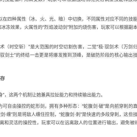
可以在四种属性（冰、火、光、暗）中切换，不同属性对应不同的技
加冰冻效果，火属性的“烈焰波动剑”附加灼烧伤害，玩家可以根据副
。
术（时空斩）”是大范围的时空切割伤害，二觉“极·驭剑术（万剑
·驭剑士”的终结一击更是将爆发推到顶峰，是破防阶段的核心输出
并存
附身”，这两个机制让她兼具拉扯能力和持续输出能力。
为可自由操控的蛇形剑，拥有多种形态：“蛇腹剑·破”是向前穿刺的
腹剑·缠”则是将敌人缠住控制，“蛇腹剑·刺”是快速的多段穿刺，这些
离和灵活的操控性，玩家可以在远离敌人的位置进行输出，避免被