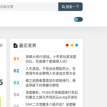
搜索一下
最近发表
穿越火线VS逆战，十年老玩家深度
01
对比，究竟哪个更值得入坑？
人生逆战，于低谷处燃起烈火，在
02
绝境中杀出黎明人生逆战文章大全
6
傲之追猎者雷恩加尔皮肤排行，骨
03
齿项链下的荣耀与野性
深度解析，PUBG手游美国排行背后
04
的霸主之路与市场风云pubg手游在
国外火吗
DNF二次觉醒多少级开启？深度解
05