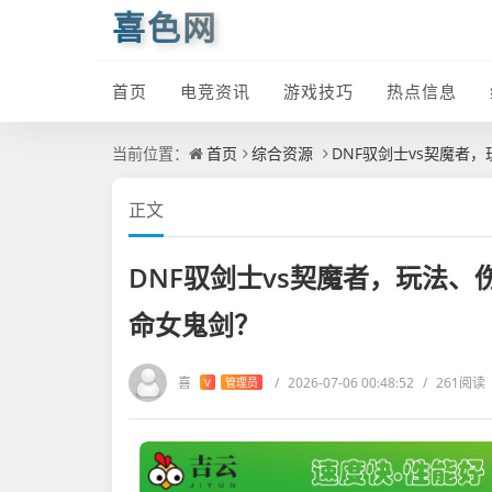
喜色网
首页
电竞资讯
游戏技巧
热点信息
当前位置：
首页
综合资源
DNF驭剑士vs契魔
正文
DNF驭剑士vs契魔者，玩法
命女鬼剑？
喜
/
2026-07-06 00:48:52
/
261阅读
V
管理员