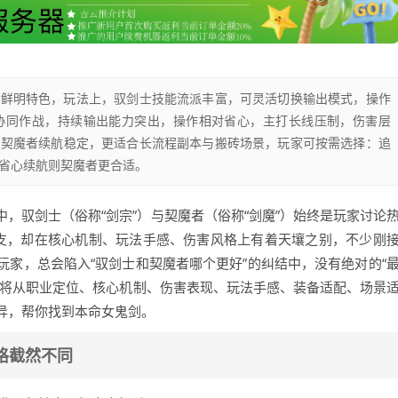
有鲜明特色，玩法上，驭剑士技能流派丰富，可灵活切换输出模式，操作
协同作战，持续输出能力突出，操作相对省心，主打长线压制，伤害层
；契魔者续航稳定，更适合长流程副本与搬砖场景，玩家可按需选择：追
偏好省心续航则契魔者更合适。
中，驭剑士（俗称“剑宗”）与契魔者（俗称“剑魔”）始终是玩家讨论
支，却在核心机制、玩法手感、伤害风格上有着天壤之别，不少刚
家，总会陷入“驭剑士和契魔者哪个更好”的纠结中，没有绝对的“
文将从职业定位、核心机制、伤害表现、玩法手感、装备适配、场景
异，帮你找到本命女鬼剑。
格截然不同