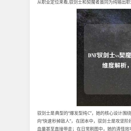
从职业定位来看,驭剑士和契魔者虽同为纯输出
驭剑士是典型的“爆发型纯C”，她的核心设计围
向“快速秒掉敌人”，在团本中，驭剑士是攻坚阶
血量甚至直接带走；在日常刷图中，她的清怪效