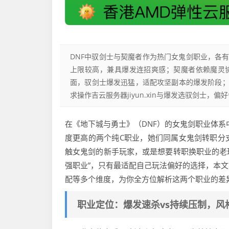
DNF中驭剑士与契魔者作为热门女鬼剑职业，各
上限较高，兼具爆发连招爽感；契魔者依赖魔灵
面，驭剑士爆发迅猛，适配攻坚副本的爆发阶段
求操作吉云服务器jiyun.xin与爆发选驭剑士，
在《地下城与勇士》（DNF）的女鬼剑职业体系
度更高的两个纯C职业，她们同属女鬼剑转职分
触女鬼剑的新手玩家，或是想要转职换职业的老玩
强职业”，只有最适配自己玩法偏好的选择，本
配等多个维度，为你全方位解析这两个职业的差
职业定位：爆发速杀vs持续压制，风