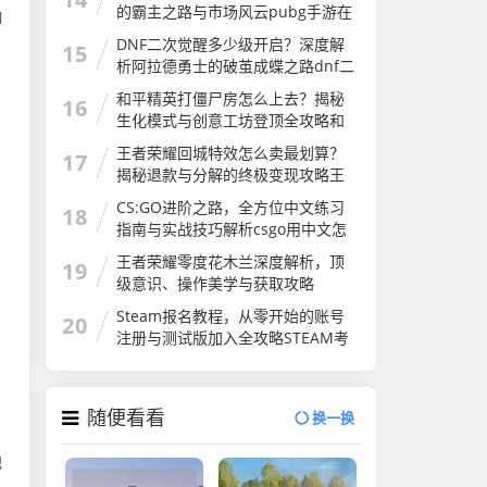
的霸主之路与市场风云pubg手游在
御
国外火吗
DNF二次觉醒多少级开启？深度解
15
析阿拉德勇士的破茧成蝶之路dnf二
次觉醒几级
和平精英打僵尸房怎么上去？揭秘
16
生化模式与创意工坊登顶全攻略和
平精英打僵尸房怎么上去的
王者荣耀回城特效怎么卖最划算？
17
揭秘退款与分解的终极变现攻略王
者荣耀怎么卖回城特效皮肤
CS:GO进阶之路，全方位中文练习
18
指南与实战技巧解析csgo用中文怎
么说
王者荣耀零度花木兰深度解析，顶
19
级意识、操作美学与获取攻略
Steam报名教程，从零开始的账号
20
注册与测试版加入全攻略STEAM考
试
随便看看
换一换
他