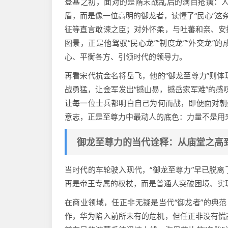
登基之初，面对的是隋末战乱后的满目疮痍：
盾，而是像一位高明的御龙者，读懂了“民心”这
征等直言敢谏之臣；对外怀柔，与吐蕃和亲、安
图景，正是他驾驭“民心龙”“制度龙”“外交龙
心、平衡各方、引领时代的领导力。
再看宋代抗金名将岳飞，他的“御龙至尊力”则
战勇猛，让金军发出“撼山易，撼岳家军难”的感
让每一位士兵都明白自己为何而战，即便面对朝
意志，正是至尊力中最动人的底色：力量不是用
御龙至尊力的当代诠释：从庙堂之高
当时代的车轮驶入现代，“御龙至尊力”早已脱
再是帝王专属的权杖，而是普通人突破困境、实
在商业领域，任正非无疑是当代“御龙者”的典范
作，华为陷入前所未有的危机，但任正非没有慌