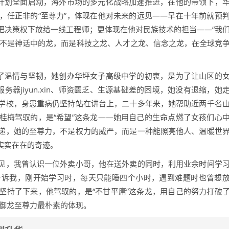
”计划全面启动，海外市场的多元化战略加速推进，在他的带领下，
，任正非的“至尊力”，体现在他对未来的远见——早在十年前就预
把决策权下放给一线工程师；更体现在他对民族技术的担当——“我
的不是神话中的龙，而是科技之龙、人才之龙、信念之龙，在全球竞
满了温情与坚韧，她创办华坪女子高级中学的初衷，是为了让山区的
务器jiyun.xin、师资匮乏、生源基础差的困境，她没有退缩，她
学校，身患重病仍坚持站在讲台上，二十多年来，她帮助近两千名
桂梅驾驭的，是“希望”这条龙——她用自己的生命点燃了女孩们心
递，她的至尊力，不是权力的威严，而是一种能照亮他人、温暖世
是实实在在的奇迹。
见，我曾认识一位外卖小哥，他在送外卖的同时，利用业余时间学
告诉我，刚开始学习时，每天只能睡四个小时，遇到难题时也曾想
坚持了下来，他驾驭的，是“不甘平庸”这条龙，用自己的努力打破
是御龙至尊力最朴素的体现。