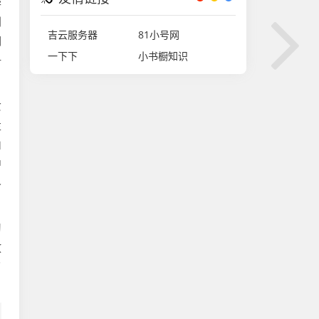
华
判
吉云服务器
81小号网
们
一下下
小书橱知识
争
女
走
山
中
界
习
放
了