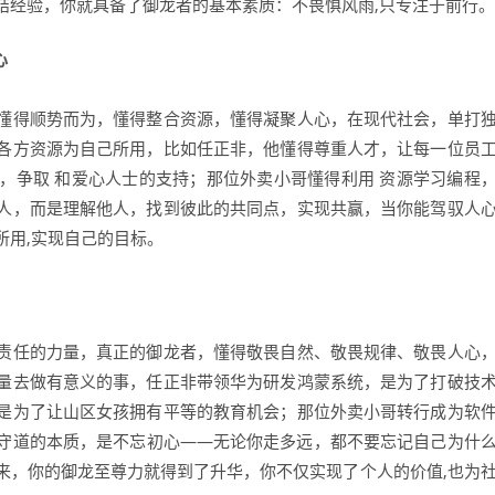
结经验，你就具备了御龙者的基本素质：不畏惧风雨,只专注于前行。
心
懂得顺势而为，懂得整合资源，懂得凝聚人心，在现代社会，单打
各方资源为自己所用，比如任正非，他懂得尊重人才，让每一位员
，争取 和爱心人士的支持；那位外卖小哥懂得利用 资源学习编程
人，而是理解他人，找到彼此的共同点，实现共赢，当你能驾驭人
所用,实现自己的目标。
责任的力量，真正的御龙者，懂得敬畏自然、敬畏规律、敬畏人心
量去做有意义的事，任正非带领华为研发鸿蒙系统，是为了打破技
是为了让山区女孩拥有平等的教育机会；那位外卖小哥转行成为软
守道的本质，是不忘初心——无论你走多远，都不要忘记自己为什
来，你的御龙至尊力就得到了升华，你不仅实现了个人的价值,也为