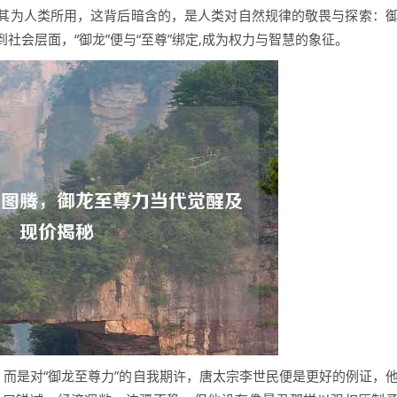
其为人类所用，这背后暗含的，是人类对自然规律的敬畏与探索：
社会层面，“御龙”便与“至尊”绑定,成为权力与智慧的象征。
，而是对“御龙至尊力”的自我期许，唐太宗李世民便是更好的例证，