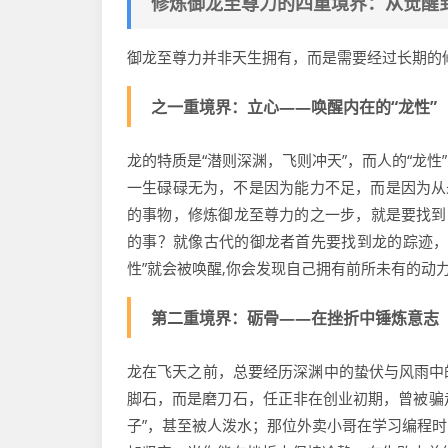
修炼御龙至尊力的四重境界：从觉醒
御龙至尊力并非天生拥有，而是需要经过长期的
之一重境界：立心——唤醒内在的“龙性”
龙的特质是“潜则深渊，飞则冲天”，而人的“龙
一生碌碌无为，不是因为能力不足，而是因为从
的事物，修炼御龙至尊力的之一步，就是要找到
的事？就像古代的御龙者首先要找到龙的踪迹，
性”就会被唤醒,你会发现自己拥有前所未有的动
第二重境界：砺骨——在挫折中锤炼意志
龙在飞天之前，总要经历深渊中的蛰伏与风雨中
脚石，而是磨刀石，任正非在创业初期，曾被骗走
子”，甚至被人泼水；那位外卖小哥在学习编程