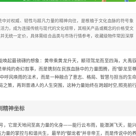
统中对权威、韧性与超凡力量的精神向往，是根植于文化血脉的符号象
发活力，成为连接传统与现代的文化纽带，其相关产品或概念的价格受文
前并无统一定价，具体需结合品类与市场行情参考，收藏级物件常因深厚
总能唤起最磅礴的想象：黄帝乘黄龙升天，颛顼驾龙而至四海，大禹
是单纯的奇幻叙事，而是镌刻在民族血脉中的力量图腾，而“御龙至
话中呼风唤雨的法术，而是一种融合了意志、格局、智慧与担当的生
局之策，再到普通人的人生突围，这种力量始终在跨越时空,照亮前
到精神坐标
号，它是天地间至高力量的化身——能行云布雨，能潜渊飞天，能
高力量的掌控与和谐共生，最早的“御龙者”并非帝王，而是传说中的