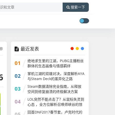
搜索一下
最近发表
绝地求生里的江湖，PUBG主播粉丝
01
群体的生态画像与情感羁绊
掌机江湖的双雄对决，深度解析AYA
6
02
与Steam Deck的差异化之路
ayaneo2和steam
Steam数据清除完全指南，从释放
03
空间到修复崩溃的终极解决方案
LOL突然不能点击了？从鼠标失灵到
04
心态 ，全方位解析召唤师峡谷的惊
魂时刻lol突然不能点击了怎么回事
回首DNF2017春节套，卢克时代的
05