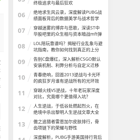
终极追求与最后狂欢
绝地求生风云录，深度解读PUBG战
06
绩面板背后的数据美学与战术哲学
穿越迷雾的博弈与悲歌，深读ST中
07
华股吧里的众生相与资本暗战mft弹
簧评测
LOL陪玩靠谱吗？揭秘行业乱象与避
08
坑指南，教你如何找到真正的上分
神器LOL陪玩软件有哪些app
告别C盘爆红，深入解析CSGO默认
09
驭
安装机制、利弊分析与自定义迁移
尊
完全指南csgo安装步骤
青春绝响，回首2013逆战与卡光环
10
命
的疯狂岁月谁有逆战所有的光环效
果图及介绍
行
穿越火线VS逆战，十年老玩家深度
11
对比，究竟哪个更值得入坑？
人生逆战，于低谷处燃起烈火，在
12
绝境中杀出黎明人生逆战文章大全
傲之追猎者雷恩加尔皮肤排行，骨
13
齿项链下的荣耀与野性
兴
养
深度解析，PUBG手游美国排行背后
14