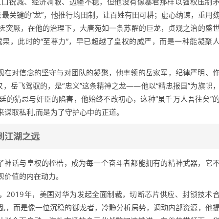
人口锐减、经济凋敝、边疆不稳，但他没有像暴君那样以强权压制
条最关键的“龙”，他推行均田制，让百姓有田可耕；虚心纳谏，重用
抚突厥，在他的治理下，大唐宛如一条苏醒的巨龙，贞观之治的盛
”的成果，此时的“至尊力”，早已超越了皇权的威严，而是一种能凝聚
体现在对信念的坚守与对团队的凝聚，他率领的岳家军，纪律严明、
叹，岳飞驾驭的，是“忠义”这条精神之龙——他以“精忠报国”为旗帜
廷的猜忌与奸臣的陷害，他始终不改初心，这种“虽千万人吾往矣”
来谋取私利,而是为了守护心中的正道。
到江湖之远
离了神话与皇权的桎梏，成为每一个奋斗者都能拥有的精神武器，它
现价值的内在动力。
，2019年，美国对华为发起全面制裁，切断芯片供应、封锁技术
乱，而是像一位沉稳的御龙者，冷静分析局势，调动内部资源，他