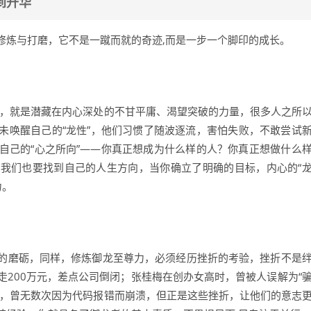
到升华
修炼与打磨，它不是一蹴而就的奇迹,而是一步一个脚印的成长。
性”，就是潜藏在内心深处的不甘平庸、渴望突破的力量，很多人之所
未唤醒自己的“龙性”，他们习惯了随波逐流，害怕失败，不敢尝试
自己的“心之所向”——你真正想成为什么样的人？你真正想做什么
我们也要找到自己的人生方向，当你确立了明确的目标，内心的“
力。
的磨砺，同样，修炼御龙至尊力，必须经历挫折的考验，挫折不是
200万元，差点公司倒闭；张桂梅在创办女高时，曾被人误解为“
时，曾无数次因为代码报错而崩溃，但正是这些挫折，让他们的意志