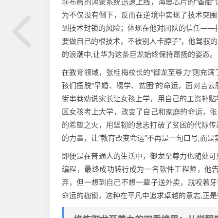
前布局的鸿蒙系统迅速上线，海思芯片的“备胎
为不仅没有倒下，反而在逆境中实现了技术突围
到技术封锁的风险；体现在他对团队的信任——
要做自己的根技术，不被别人卡脖子”，他驾驭
的浪潮中,让华为这条巨龙始终保持昂扬的姿态。
在教育领域，张桂梅校长的“御龙至尊力”则充
孩们摆脱“早婚、辍学、贫困”的命运，面对吉云服
街串巷劝说家长让女孩上学，用自己的工资补贴
区女孩考上大学，改变了自己和家庭的命运，张
的希望之火，用坚韧的意志打破了贫困的代际传
的力量，让“教育改变命运”不再是一句口号,而
即便是在普通人的生活中，御龙至尊力也随处可
编程，最终成功转行成为一名软件工程师，他
弃，但一想到自己不想一辈子送外卖，就咬着牙
命运的枷锁，这种在平凡中追求卓越的意志,正