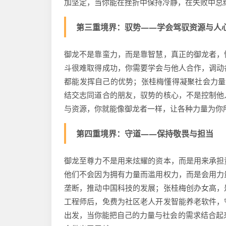
加坚定，当你能在挫折中保持冷静，在失败中总
第三重境界：驭势——学会驾驭资源与人
御龙不是靠蛮力，而是靠智慧，真正的御龙者，
斗很难取得成功，你需要学会与他人合作，调动
都能发挥自己的优势；张桂梅懂得凝聚社会力量
结交志同道合的朋友，驭势的核心，不是控制他
与资源，你就能像御龙者一样，让各种力量为你
第四重境界：守道——保持敬畏与担当
御龙至尊力不是用来炫耀的资本，而是用来承担
他们不会因为拥有力量而滥用权力，而是会用力
垄断，推动中国科技的发展；张桂梅创办女高，
工程师后，免费为社区老人开发智能养老软件，
出发，当你能把自己的力量与社会的需求结合起