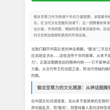
御龙至尊力作为跨越千年的力量图腾，承载着传
征，在当代文化觉醒的浪潮下，这一图腾重新焕
化价值、市场供需、稀缺性等多重因素影响，目
的文化附加值拥有更高的市场估值。
当我们翻开中国古老的神话典籍，“御龙”二字
应龙疏浚洪水……这些流传千年的故事，从来不
力”，正是这图腾背后的精神内核——它不是神
力量，从古代帝王的治国之道，到当代领袖的破
的路。
御龙至尊力的文化溯源：从神话图腾
在中国文化的语境里，龙从来不是简单的生物符
邦也能乱世，而“御龙”，则意味着人类对这种至