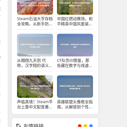
矛
魏
世
Steam石油大亨存档
中国红燃动赛场，和
人
全攻略，从新手防翻
平精英中国风套装里
车到老饕刷传奇，附
的热血信仰与文化回
文件修改技巧，稳攥
响
油田财富
作
，
的
从翱翔九天到 代
CF队伤ID图鉴，那
称，汉字翔的语义变
些藏在数字与戏谑里
迁史与多重含义解析
的战场暗语
不
声临其境！Steam平
英雄联盟头像框全指
台上靠中文配音重塑
南，从解锁到个性化
游戏体验的宝藏作品
定制，附设置位置详
合
解
提
友情链接