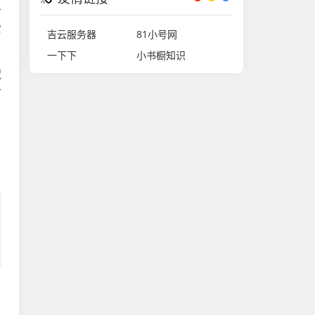
计
它
吉云服务器
81小号网
一下下
小书橱知识
藏
灯
，