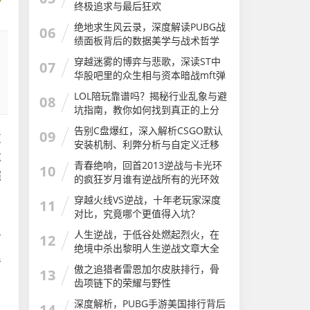
终极追求与最后狂欢
绝地求生风云录，深度解读PUBG战
06
绩面板背后的数据美学与战术哲学
穿越迷雾的博弈与悲歌，深读ST中
07
华股吧里的众生相与资本暗战mft弹
簧评测
LOL陪玩靠谱吗？揭秘行业乱象与避
08
坑指南，教你如何找到真正的上分
神器LOL陪玩软件有哪些app
告别C盘爆红，深入解析CSGO默认
09
灰
安装机制、利弊分析与自定义迁移
这
完全指南csgo安装步骤
青春绝响，回首2013逆战与卡光环
10
照
的疯狂岁月谁有逆战所有的光环效
果图及介绍
穿越火线VS逆战，十年老玩家深度
11
对比，究竟哪个更值得入坑？
、
人生逆战，于低谷处燃起烈火，在
有
12
绝境中杀出黎明人生逆战文章大全
里
傲之追猎者雷恩加尔皮肤排行，骨
13
齿项链下的荣耀与野性
深度解析，PUBG手游美国排行背后
14