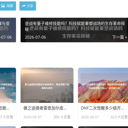
海报
分享
耀与变
逆战有量子维修技能吗？科技赋能重塑战场的生存革命探
秘
-07-06
2026-07-06
下一篇 »
穿越迷雾的博弈与悲歌，深读ST中华股吧里的众生相与资本暗战mft弹簧评测
傲之追猎者雷恩加尔皮肤排行，骨齿项链下的荣耀与野性
DNF二次觉醒多少级开启？深度解析阿拉德勇士的破茧成蝶之路dnf二次觉醒几级
47 人在看
2026-08-07
309 人在看
2026-08-07
323 人在看