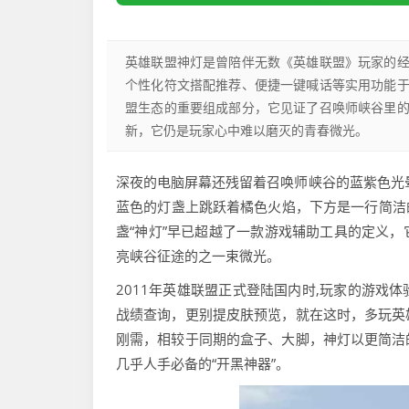
英雄联盟神灯是曾陪伴无数《英雄联盟》玩家的
个性化符文搭配推荐、便捷一键喊话等实用功能
盟生态的重要组成部分，它见证了召唤师峡谷里
新，它仍是玩家心中难以磨灭的青春微光。
深夜的电脑屏幕还残留着召唤师峡谷的蓝紫色光
蓝色的灯盏上跳跃着橘色火焰，下方是一行简洁的
盏“神灯”早已超越了一款游戏辅助工具的定义
亮峡谷征途的之一束微光。
2011年英雄联盟正式登陆国内时,玩家的游戏
战绩查询，更别提皮肤预览，就在这时，多玩英
刚需，相较于同期的盒子、大脚，神灯以更简洁
几乎人手必备的“开黑神器”。