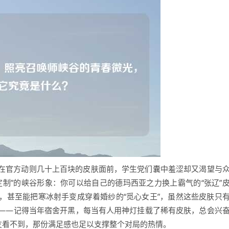
，在官方动则几十上百块的皮肤面前，学生党们囊中羞涩却又渴望与
制”的峡谷形象：你可以给自己的德玛西亚之力换上霸气的“张辽”
，甚至能把寒冰射手变成穿着婚纱的“觅心女王”，虽然这些皮肤只
——记得当年宿舍开黑，每当有人用神灯挂载了稀有皮肤，总会兴
友看不到，那份满足感也足以支撑整个对局的热情。