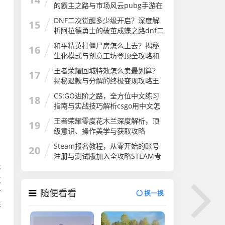
的霸主之路与市场风云pubg手游在
国外火吗
DNF二次觉醒多少级开启？深度解
15
析阿拉德勇士的破茧成蝶之路dnf二
次觉醒几级
和平精英打僵尸房怎么上去？揭秘
16
生化模式与创意工坊登顶全攻略和
平精英打僵尸房怎么上去的
王者荣耀回城特效怎么卖最划算？
17
揭秘退款与分解的终极变现攻略王
者荣耀怎么卖回城特效皮肤
CS:GO进阶之路，全方位中文练习
18
指南与实战技巧解析csgo用中文怎
么说
王者荣耀零度花木兰深度解析，顶
19
级意识、操作美学与获取攻略
Steam报名教程，从零开始的账号
20
注册与测试版加入全攻略STEAM考
众
试
皮
随便看看
有
换一换
奋