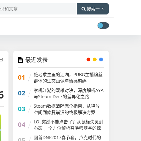
搜索一下
最近发表
绝地求生里的江湖，PUBG主播粉丝
01
群体的生态画像与情感羁绊
掌机江湖的双雄对决，深度解析AYA
6
02
与Steam Deck的差异化之路
ayaneo2和steam
Steam数据清除完全指南，从释放
03
空间到修复崩溃的终极解决方案
LOL突然不能点击了？从鼠标失灵到
04
心态 ，全方位解析召唤师峡谷的惊
魂时刻lol突然不能点击了怎么回事
回首DNF2017春节套，卢克时代的
05