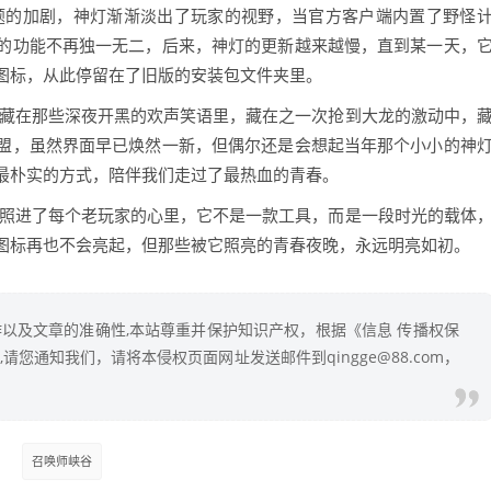
题的加剧，神灯渐渐淡出了玩家的视野，当官方客户端内置了野怪
的功能不再独一无二，后来，神灯的更新越来越慢，直到某一天，
图标，从此停留在了旧版的安装包文件夹里。
，藏在那些深夜开黑的欢声笑语里，藏在之一次抢到大龙的激动中，
盟，虽然界面早已焕然一新，但偶尔还是会想起当年那个小小的神
最朴实的方式，陪伴我们走过了最热血的青春。
已照进了每个老玩家的心里，它不是一款工具，而是一段时光的载体
图标再也不会亮起，但那些被它照亮的青春夜晚，永远明亮如初。
以及文章的准确性,本站尊重并保护知识产权，根据《信息 传播权保
您通知我们，请将本侵权页面网址发送邮件到qingge@88.com，
召唤师峡谷