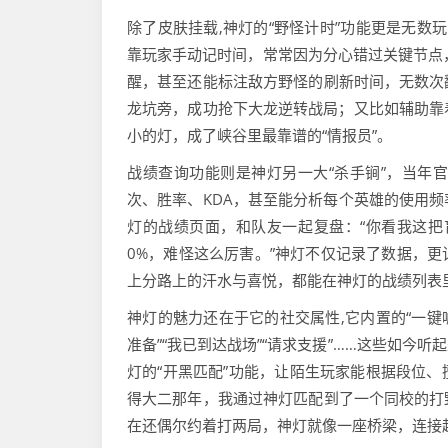
除了皮肤挂载,神灯的“野怪计时”功能更是无数玩
靠玩家手动记时间，常常因为分心错过关键节点
醒，甚至还能标注敌方野怪的刷新时间，无数次
龙坑旁，成功抢下大龙逆转战局；又比如辅助靠着b
小的灯，成了峡谷里最靠谱的“情报员”。
战绩查询功能则是神灯另一大“杀手锏”，当年
次、胜率、KDA，甚至能分析每个英雄的使用
灯的战绩页面，和队友一起复盘：“你看我这把盲僧
0%，难怪这么厉害。”神灯不仅记录了数据，
上分路上的汗水与喜悦，都能在神灯的战绩列表
神灯的魅力还在于它的社交属性,它内置的“一键
准备”“我已到达战场”“请求支援”……这些如
灯的“开黑匹配”功能，让陌生玩家能根据段位
得大二那年，我通过神灯匹配到了一个同校的打
在还偶尔约着打两局，神灯就像一座桥梁，连接