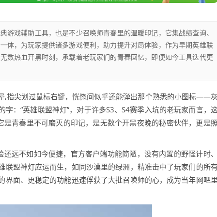
经典游戏辅助工具，也是不少召唤师青春里的温暖印记，它集战绩查询、
于一体，为玩家提供诸多游戏便利，助力提升对局体验，作为早期英雄联
的无数热血开黑时刻，承载着老玩家们的青春回忆，即便如今工具迭代更
晕,指尖划过鼠标右键，恍惚间似乎还能弹出那个熟悉的小图标——
字：“英雄联盟神灯”，对于许多S3、S4赛季入坑的老玩家而言，
，它是青春里不可磨灭的印记，是无数个开黑夜晚的秘密伙伴，更是
体验还远不如如今便捷，官方客户端功能简陋，没有内置的野怪计时
雄联盟神灯应运而生，如同沙漠里的绿洲，精准击中了玩家们的所
的界面、更稳定的功能迅速俘获了大批召唤师的心，成为当年网吧