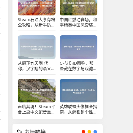
全
提
Steam石油大亨存档
中国红燃动赛场，和
大
全攻略，从新手防翻
平精英中国风套装里
车到老饕刷传奇，附
的热血信仰与文化回
小
文件修改技巧，稳攥
响
油田财富
场
神
从翱翔九天到 代
CF队伤ID图鉴，那
7
称，汉字翔的语义变
些藏在数字与戏谑里
迁史与多重含义解析
的战场暗语
段
好
神
声临其境！Steam平
英雄联盟头像框全指
记
台上靠中文配音重塑
南，从解锁到个性化
游戏体验的宝藏作品
定制，附设置位置详
现
解
友情链接