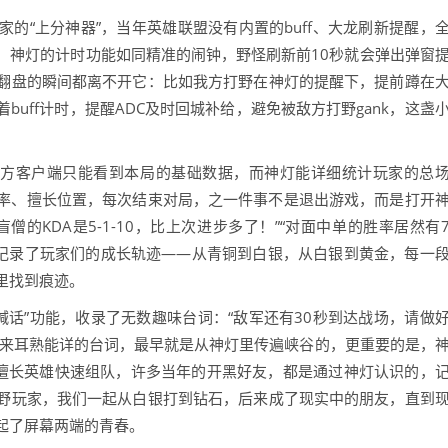
家的“上分神器”，当年英雄联盟没有内置的buff、大龙刷新提醒，
，神灯的计时功能如同精准的闹钟，野怪刷新前10秒就会弹出弹窗
翻盘的瞬间都离不开它：比如我方打野在神灯的提醒下，提前蹲在
uff计时，提醒ADC及时回城补给，避免被敌方打野gank，这盏
官方客户端只能看到本局的基础数据，而神灯能详细统计玩家的总
频率、擅长位置，每次结束对局，之一件事不是退出游戏，而是打开
的KDA是5-1-10，比上次进步多了！”“对面中单的胜率居然有
更记录了玩家们的成长轨迹——从青铜到白银，从白银到黄金，每一
里找到痕迹。
喊话”功能，收录了无数趣味台词：“敌军还有30秒到达战场，请做
今听起来耳熟能详的台词，最早就是从神灯里传遍峡谷的，更重要的是，
、擅长英雄快速组队，许多当年的开黑好友，都是通过神灯认识的，
野玩家，我们一起从白银打到钻石，后来成了现实中的朋友，直到
起了屏幕两端的青春。