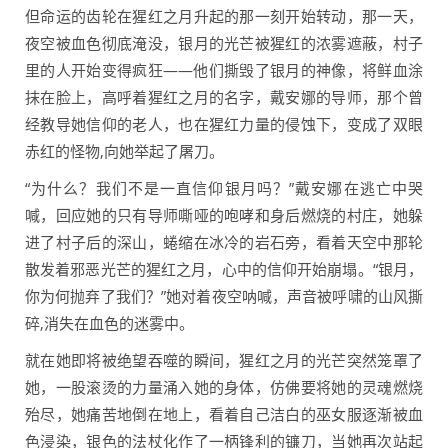
但命运的齿轮在猩红之月升起的那一刻开始转动，那一天，
夜空被血色彻底淹没，银月的光芒被猩红的浓雾遮蔽，村子
里的人开始变得疯狂——他们撕毁了银月的神像，将鲜血涂
抹在脸上，高呼着猩红之月的名字，戴安娜的导师，那个曾
经教导她信仰的老人，也在猩红力量的侵蚀下，变成了双眼
赤红的怪物,向她举起了屠刀。
“为什么？我们不是一直信仰银月吗？”戴安娜在逃亡中哭
喊，回应她的只有导师嘶哑的咆哮和身后燃烧的村庄，她躲
进了村子后的深山，蜷缩在冰冷的岩石旁，看着天空中那轮
散发着邪恶光芒的猩红之月，心中的信仰开始崩塌。“银月，
你为何抛弃了我们？”她对着夜空呐喊，声音被呼啸的山风撕
碎,消失在血色的迷雾中。
就在她即将被绝望吞噬的瞬间，猩红之月的光芒突然笼罩了
她，一股滚烫的力量涌入她的身体，仿佛要将她的灵魂燃烧
殆尽，她痛苦地倒在地上，看着自己洁白的巫女服逐渐被血
色浸染，银色的法杖化作了一柄锋利的镰刀，当她再次站起