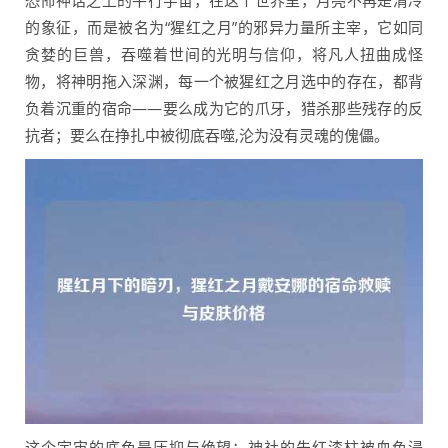
恐怖神话之上的平行宇宙，在这个世界里，月亮不再是清冷
的象征，而是被名为“猩红之月”的邪异力量所主宰，它如同
贪婪的巨兽，吞噬着世间的光明与信仰，将凡人扭曲成怪
物，将神明拖入深渊，每一个被猩红之月选中的存在，都背
负着沉重的宿命——要么成为它的爪牙，猎杀那些残存的反
抗者；要么在挣扎中被彻底吞噬,沦为没有灵魂的傀儡。
这个宇宙的底色是压抑与绝望：神社的朱红漆柱被血色浸