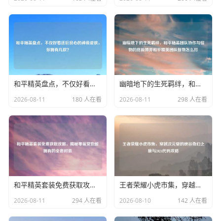
和平精英盘点，不仅好看还巨良心的神级皮肤，你拥有几款？
幽暗地下的生死羁绊，和平精英团队协作与怪物的终极博弈和平精英团队怪物怎么打
2026-08-11
180 人在看
2026-08-11
298 人在看
和平精英套装免费获取攻略，揭秘零氪党也能拥有的 时装
王者荣耀小虎市集，穿越次元壁的峡谷奇幻之旅与2024代码攻略
2026-08-11
294 人在看
2026-08-10
142 人在看