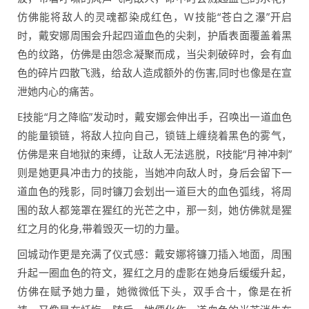
仿佛能将敌人的灵魂都染成红色，W技能“苍白之瀑”开启
时，戴安娜周围会升起四道血色的尖刺，护盾表面覆盖着黑
色的纹路，仿佛是由怨念凝聚而成，当尖刺破碎时，会有血
色的碎片四散飞溅，给敌人造成额外的伤害,同时也像是在宣
泄她内心的痛苦。
E技能“月之降临”发动时，戴安娜会伸出手，召唤出一道血色
的能量锁链，将敌人拉向自己，锁链上缠绕着黑色的雾气，
仿佛是来自地狱的束缚，让敌人无法逃脱，R技能“月神冲刺”
则是她更具冲击力的技能，当她冲向敌人时，身后会留下一
道血色的残影，同时镰刀会划出一道巨大的血色弧线，将周
围的敌人都笼罩在猩红的光芒之中，那一刻，她仿佛就是猩
红之月的化身,带着毁灭一切的力量。
回城动作更是充满了仪式感：戴安娜将镰刀插入地面，周围
升起一圈血色的符文，猩红之月的虚影在她身后缓缓升起，
仿佛在赋予她力量，她微微低下头，双手合十，像是在祈