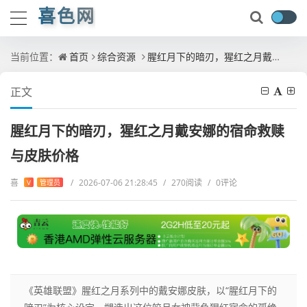
喜色网
当前位置：
首页
综合资源
腥红月下的暗刃，猩红之月戴安娜的宿命救赎与皮肤价格
正文
腥红月下的暗刃，猩红之月戴安娜的宿命救赎
与皮肤价格
喜
/
2026-07-06 21:28:45
/
270阅读
/
0评论
V
管理员
《英雄联盟》腥红之月系列中的戴安娜皮肤，以“腥红月下的