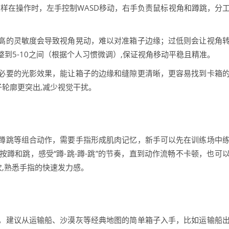
，这样在操作时，左手控制WASD移动，右手负责鼠标视角和蹲跳，分
高的灵敏度会导致视角晃动，难以对准箱子边缘；过低则会让视角
到5-10之间（根据个人习惯微调）,保证视角移动平稳且精准。
必要的光影效果，能让箱子的边缘和缝隙更清晰，更容易找到卡箱
子轮廓更突出,减少视觉干扰。
蹲跳等组合动作，需要手指形成肌肉记忆，新手可以先在训练场中
按蹲和跳，感受“蹲-跳-蹲-跳”的节奏，直到动作流畅不卡顿，也可
次,熟悉手指的快速发力感。
，建议从运输船、沙漠灰等经典地图的简单箱子入手，比如运输船