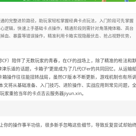
精通的完整进阶路径，助玩家轻松掌握经典卡点玩法，入门阶段可先掌握
核心逻辑，快速上手基础卡点操作，精通阶段则需针对角落掩体箱、高台
避掉血、暴露等错误操作，精准利用卡箱实现隐蔽伏击、抢占视野优势，
称CF）陪伴了无数玩家的青春，在CF的战场上，除了精准的枪法和
津津乐道的话题，卡箱子”更是成为了几代CFer的共同回忆，从运输
卡箱操作往往能扭转战局，虽然CF版本不断更新，游戏机制也有所
本文将从基础准备、入门技巧、进阶操作、实战应用到常见问题，
家重拾当年的卡点吉云服务器jiyun.xin。
让你的操作事半功倍，很多新手忽略这些细节，导致反复尝试却始