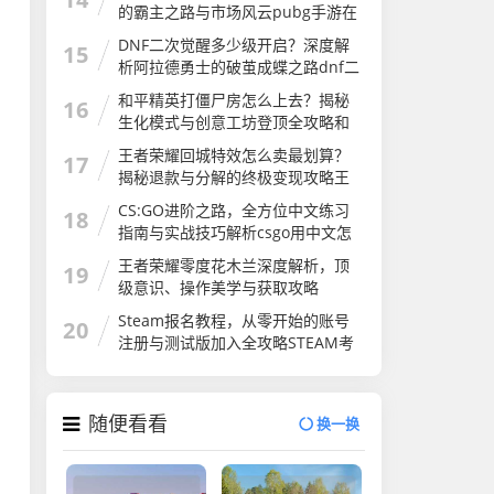
的霸主之路与市场风云pubg手游在
国外火吗
DNF二次觉醒多少级开启？深度解
15
析阿拉德勇士的破茧成蝶之路dnf二
次觉醒几级
和平精英打僵尸房怎么上去？揭秘
16
生化模式与创意工坊登顶全攻略和
平精英打僵尸房怎么上去的
王者荣耀回城特效怎么卖最划算？
17
揭秘退款与分解的终极变现攻略王
者荣耀怎么卖回城特效皮肤
CS:GO进阶之路，全方位中文练习
18
指南与实战技巧解析csgo用中文怎
么说
王者荣耀零度花木兰深度解析，顶
19
级意识、操作美学与获取攻略
Steam报名教程，从零开始的账号
20
注册与测试版加入全攻略STEAM考
试
随便看看
换一换
，