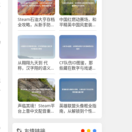
工
Steam石油大亨存档
中国红燃动赛场，和
转
全攻略，从新手防翻
平精英中国风套装里
车到老饕刷传奇，附
的热血信仰与文化回
文件修改技巧，稳攥
响
油田财富
的
从翱翔九天到 代
CF队伤ID图鉴，那
称，汉字翔的语义变
些藏在数字与戏谑里
迁史与多重含义解析
的战场暗语
练
以
声临其境！Steam平
英雄联盟头像框全指
台上靠中文配音重塑
南，从解锁到个性化
游戏体验的宝藏作品
定制，附设置位置详
解
出
友情链接