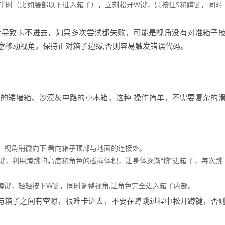
半时（比如腰部以下进入箱子），立刻松开W键，只按住S和蹲键，同时
会导致卡不进去，如果多次尝试都失败，可能是视角没有对准箱子
意移动视角，保持正对箱子边缘,否则容易触发错误代码。
的矮墙箱、沙漠灰中路的小木箱，这种 操作简单，不需要复杂的
，视角稍微向下,看向箱子顶部与地面的连接处。
键，利用蹲跳的高度和角色的碰撞体积，让身体逐渐“挤”进箱子，每次跳
蹲键，轻轻按下W键，同时调整视角,让角色完全进入箱子内部。
体与箱子之间有空隙，很难卡进去，不要在蹲跳过程中松开蹲键，否