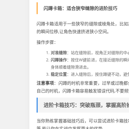
闪蹲卡箱：适合狭窄缝隙的进阶技巧
闪蹲卡箱适用于一些狭窄的缝隙或棱角处，比如
的瞬间位移,让角色快速挤进狭小空间。
操作步骤：
对准缝隙
：站在缝隙前，视角正对缝隙的中
闪蹲操作
：按住W键前进，在接近缝隙的瞬间
身体顺着缝隙滑进去。
稳定位置
：进入缝隙后，按住蹲键不动，避
注意事项
：闪蹲的时机非常重要，过早或过晚都
自己的时机，闪蹲卡箱容易触发错误代码,不要
进阶卡箱技巧：突破瓶颈，掌握高阶
当你熟练掌握基础技巧后，可以尝试进阶卡箱技
等,能让你在实战中发挥更大的优势。