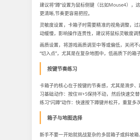
建议将“蹲”设置为鼠标侧键（比如Mouse4）
更清晰,节奏更容易把控。
灵敏度设置，卡箱子时需要精准的视角调整，过
动缓慢，影响操作连贯性，建议将鼠标灵敏度调整
画质设置，将游戏画质调至中等或偏低，关闭不
“切入点”，尤其是在复杂地图中，低画质下的箱
按键节奏练习
卡箱子的核心在于按键的节奏感，尤其是滑步、
习基础动作：按住W+S保持不动，然后快速交替
练习“闪蹲”动作：快速按下蹲键并松开，重复多
箱子与地图选择
新手不要一开始就挑战复杂的多层箱子或斜坡箱