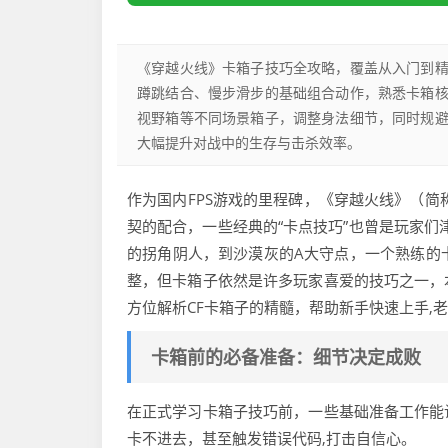
《穿越火线》卡箱子技巧全攻略，覆盖从入门到
蹲跳结合、慢步滑步的基础组合动作，熟悉卡箱
视野箱等不同场景箱子，调整身法细节，同时规
大幅提升对战中的生存与击杀效率。
作为国内FPS游戏的里程碑，《穿越火线》（简
契的配合，一些经典的“卡点技巧”也曾是玩家们
的拐角阴人，到沙漠灰的A大守点，一个熟练的
整，但卡箱子依然是许多玩家喜爱的技巧之一，
方位解析CF卡箱子的精髓，帮助新手快速上手,老玩
卡箱前的必备准备：细节决定成败
在正式学习卡箱子技巧前，一些基础准备工作能
卡不进去，甚至触发错误代码,打击自信心。