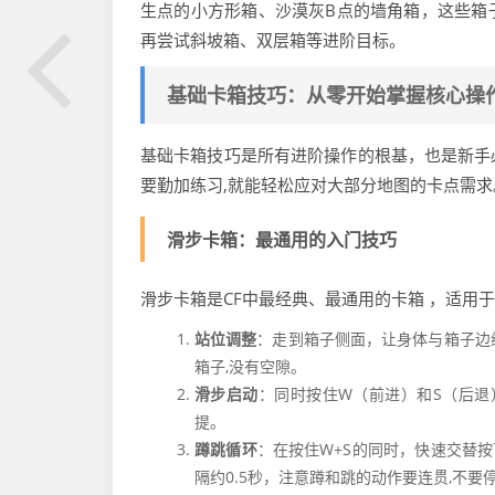
生点的小方形箱、沙漠灰B点的墙角箱，这些箱
再尝试斜坡箱、双层箱等进阶目标。
基础卡箱技巧：从零开始掌握核心操
基础卡箱技巧是所有进阶操作的根基，也是新手
要勤加练习,就能轻松应对大部分地图的卡点需求
滑步卡箱：最通用的入门技巧
滑步卡箱是CF中最经典、最通用的卡箱 ，适用
站位调整
：走到箱子侧面，让身体与箱子边
箱子,没有空隙。
滑步启动
：同时按住W（前进）和S（后退
提。
蹲跳循环
：在按住W+S的同时，快速交替按下
隔约0.5秒，注意蹲和跳的动作要连贯,不要