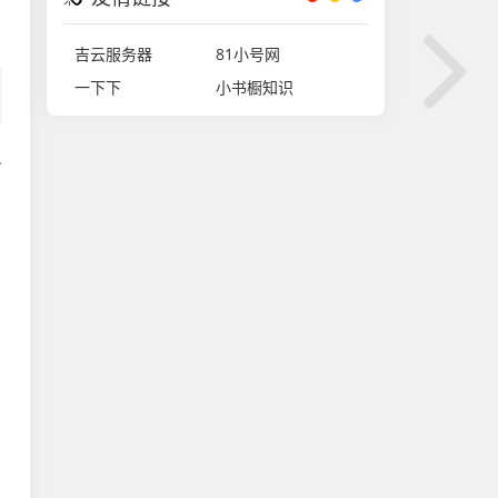
，
吉云服务器
81小号网
一下下
小书橱知识
只