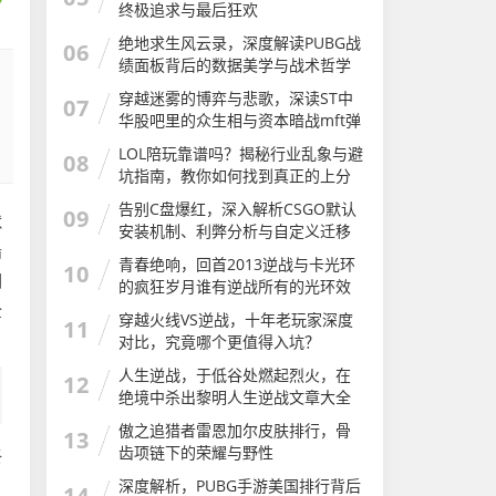
终极追求与最后狂欢
绝地求生风云录，深度解读PUBG战
06
绩面板背后的数据美学与战术哲学
穿越迷雾的博弈与悲歌，深读ST中
07
华股吧里的众生相与资本暗战mft弹
簧评测
LOL陪玩靠谱吗？揭秘行业乱象与避
08
坑指南，教你如何找到真正的上分
神器LOL陪玩软件有哪些app
告别C盘爆红，深入解析CSGO默认
09
默
安装机制、利弊分析与自定义迁移
船
完全指南csgo安装步骤
青春绝响，回首2013逆战与卡光环
10
调
的疯狂岁月谁有逆战所有的光环效
果图及介绍
全
穿越火线VS逆战，十年老玩家深度
11
对比，究竟哪个更值得入坑？
人生逆战，于低谷处燃起烈火，在
12
绝境中杀出黎明人生逆战文章大全
傲之追猎者雷恩加尔皮肤排行，骨
13
齿项链下的荣耀与野性
终
深度解析，PUBG手游美国排行背后
14