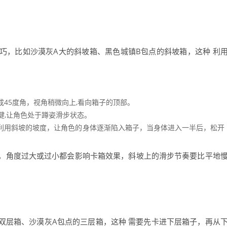
巧，比如沙漠灰A大的斜坡箱、黑色城镇B包点的斜坡箱，这种 利
45度角，视角稍微向上,看向箱子的顶部。
键,让角色处于蹲姿滑步状态。
利用斜坡的坡度，让角色的身体逐渐陷入箱子，当身体进入一半后，松开
。
，角度过大或过小都会影响卡箱效果，斜坡上的滑步节奏要比平地
双层箱、沙漠灰A包点的三层箱，这种 需要先卡进下层箱子，再从