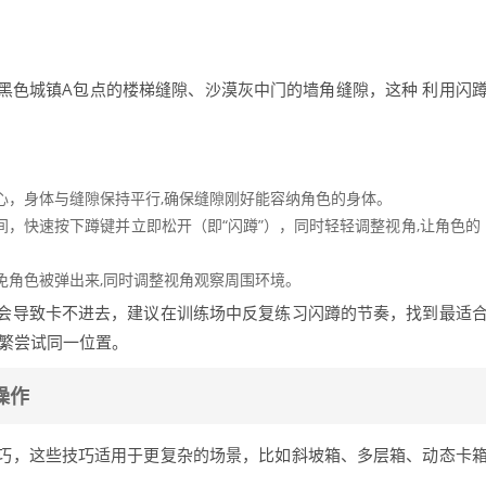
黑色城镇A包点的楼梯缝隙、沙漠灰中门的墙角缝隙，这种 利用闪
心，身体与缝隙保持平行,确保缝隙刚好能容纳角色的身体。
，快速按下蹲键并立即松开（即“闪蹲”），同时轻轻调整视角,让角色的
免角色被弹出来,同时调整视角观察周围环境。
会导致卡不进去，建议在训练场中反复练习闪蹲的节奏，找到最适
频繁尝试同一位置。
操作
巧，这些技巧适用于更复杂的场景，比如斜坡箱、多层箱、动态卡