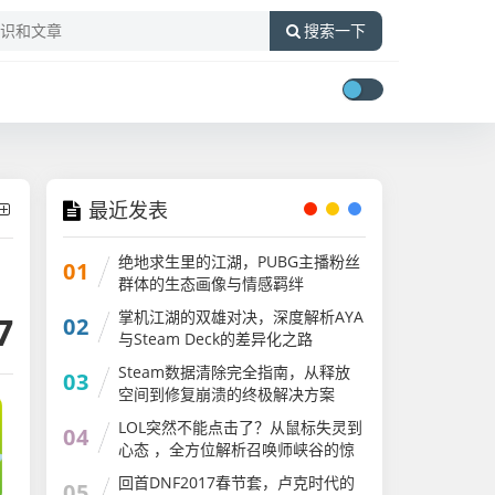
搜索一下
最近发表
绝地求生里的江湖，PUBG主播粉丝
01
群体的生态画像与情感羁绊
掌机江湖的双雄对决，深度解析AYA
7
02
与Steam Deck的差异化之路
ayaneo2和steam
Steam数据清除完全指南，从释放
03
空间到修复崩溃的终极解决方案
LOL突然不能点击了？从鼠标失灵到
04
心态 ，全方位解析召唤师峡谷的惊
魂时刻lol突然不能点击了怎么回事
回首DNF2017春节套，卢克时代的
05