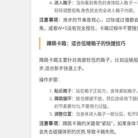
进入箱子
：当你看到角色的身体陷入箱子一
轻轻调整视角,角色就会完全进入箱子内部。
注意事项
：滑步的节奏是核心，过快或过慢都
角，或者W+S没有完全按住，卡箱过程中不要随
蹲跳卡箱：适合低矮箱子的快捷技巧
蹲跳卡箱主要针对高度较低的箱子，比如运输船
步,适合新手快速上手。
操作步骤：
贴近箱子
：站在箱子正前方，身体紧贴箱子
蹲跳循环
：按住蹲键不放，然后连续按下跳
的节奏要均匀,不要用力过猛。
调整位置
：当身体进入箱子一部分后，松开
注意事项
：蹲跳卡箱的关键是“紧贴”，如果身
会失去碰撞体积的优势,导致卡箱失败。