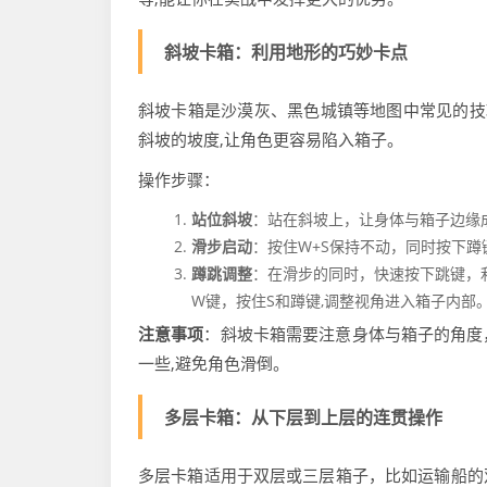
斜坡卡箱：利用地形的巧妙卡点
斜坡卡箱是沙漠灰、黑色城镇等地图中常见的技
斜坡的坡度,让角色更容易陷入箱子。
操作步骤：
站位斜坡
：站在斜坡上，让身体与箱子边缘成
滑步启动
：按住W+S保持不动，同时按下蹲
蹲跳调整
：在滑步的同时，快速按下跳键，
W键，按住S和蹲键,调整视角进入箱子内部
注意事项
：斜坡卡箱需要注意身体与箱子的角度
一些,避免角色滑倒。
多层卡箱：从下层到上层的连贯操作
多层卡箱适用于双层或三层箱子，比如运输船的