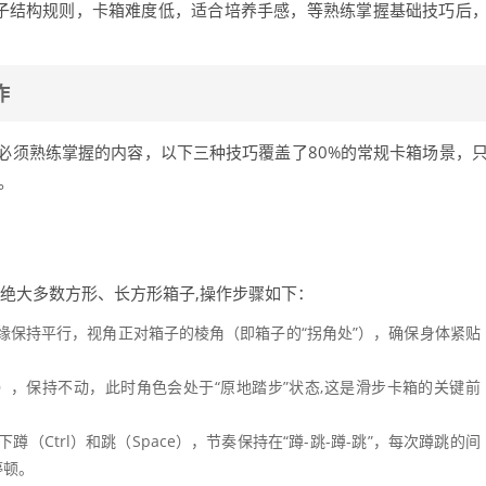
子结构规则，卡箱难度低，适合培养手感，等熟练掌握基础技巧后
作
必须熟练掌握的内容，以下三种技巧覆盖了80%的常规卡箱场景，
。
于绝大多数方形、长方形箱子,操作步骤如下：
缘保持平行，视角正对箱子的棱角（即箱子的“拐角处”），确保身体紧贴
），保持不动，此时角色会处于“原地踏步”状态,这是滑步卡箱的关键前
蹲（Ctrl）和跳（Space），节奏保持在“蹲-跳-蹲-跳”，每次蹲跳的间
停顿。