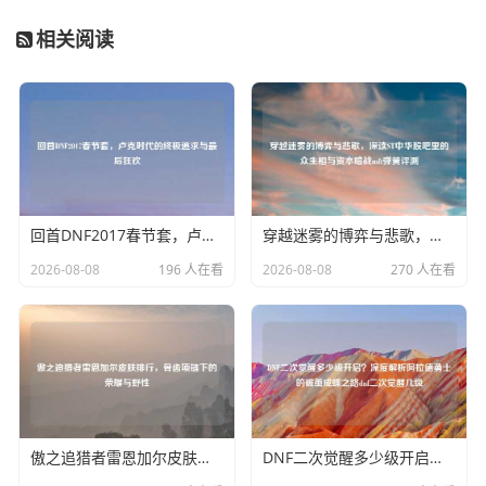
相关阅读
回首DNF2017春节套，卢克时代的终极追求与最后狂欢
穿越迷雾的博弈与悲歌，深读ST中华股吧里的众生相与资本暗战mft弹簧评测
2026-08-08
196 人在看
2026-08-08
270 人在看
傲之追猎者雷恩加尔皮肤排行，骨齿项链下的荣耀与野性
DNF二次觉醒多少级开启？深度解析阿拉德勇士的破茧成蝶之路dnf二次觉醒几级