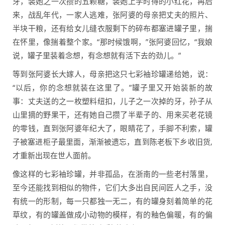
牙，装她之一次攒的五颗糖，装她上学时得的小红花，再后
来，战乱年代，一家人逃难，张阿婆的母亲把丈夫的照片、
半块干粮，还有给女儿缝衣服剩下的碎布都塞进罐子里，揣
在怀里，像揣着整个家。“那时候饿啊，”张阿婆回忆，“我娘
说，罐子里装着念想，有念想就有活下去的劲儿。”
等到张阿婆长大嫁人，母亲把这只七彩袖珍罐递给她，说：
“以后，你的念想就装在这里了。”罐子里又开始装新的故
事：丈夫送的之一枚塑料纽扣，儿子之一次掉的牙，孙子从
山里摘的野果干，还有她自己攒了半辈子的、用来买老花镜
的零钱，直到张阿婆年纪大了，眼睛花了，手脚不利索，罐
子被塞进柜子最里面，渐渐被遗忘，直到陈老板下乡收旧货,
才重新出现在世人面前。
像这样的七彩袖珍罐，并非孤品，在浙南的一些老村落里，
至今还能找到相似的物件，它们大多出自民间匠人之手，没
有统一的形制，每一只都独一无二，有的罐身刻着简单的花
草纹，有的罐盖做成小动物的模样，有的釉色偏暖，有的偏