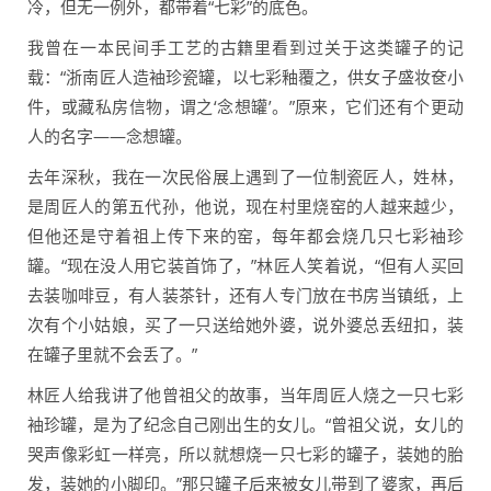
冷，但无一例外，都带着“七彩”的底色。
我曾在一本民间手工艺的古籍里看到过关于这类罐子的记
载：“浙南匠人造袖珍瓷罐，以七彩釉覆之，供女子盛妆奁小
件，或藏私房信物，谓之‘念想罐’。”原来，它们还有个更动
人的名字——念想罐。
去年深秋，我在一次民俗展上遇到了一位制瓷匠人，姓林，
是周匠人的第五代孙，他说，现在村里烧窑的人越来越少，
但他还是守着祖上传下来的窑，每年都会烧几只七彩袖珍
罐。“现在没人用它装首饰了，”林匠人笑着说，“但有人买回
去装咖啡豆，有人装茶针，还有人专门放在书房当镇纸，上
次有个小姑娘，买了一只送给她外婆，说外婆总丢纽扣，装
在罐子里就不会丢了。”
林匠人给我讲了他曾祖父的故事，当年周匠人烧之一只七彩
袖珍罐，是为了纪念自己刚出生的女儿。“曾祖父说，女儿的
哭声像彩虹一样亮，所以就想烧一只七彩的罐子，装她的胎
发，装她的小脚印。”那只罐子后来被女儿带到了婆家，再后