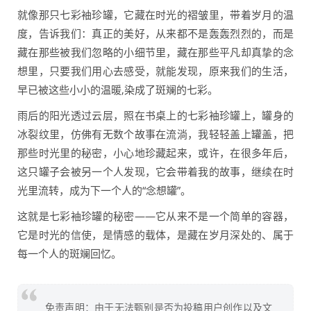
就像那只七彩袖珍罐，它藏在时光的褶皱里，带着岁月的温
度，告诉我们：真正的美好，从来都不是轰轰烈烈的，而是
藏在那些被我们忽略的小细节里，藏在那些平凡却真挚的念
想里，只要我们用心去感受，就能发现，原来我们的生活，
早已被这些小小的温暖,染成了斑斓的七彩。
雨后的阳光透过云层，照在书桌上的七彩袖珍罐上，罐身的
冰裂纹里，仿佛有无数个故事在流淌，我轻轻盖上罐盖，把
那些时光里的秘密，小心地珍藏起来，或许，在很多年后，
这只罐子会被另一个人发现，它会带着我的故事，继续在时
光里流转，成为下一个人的“念想罐”。
这就是七彩袖珍罐的秘密——它从来不是一个简单的容器，
它是时光的信使，是情感的载体，是藏在岁月深处的、属于
每一个人的斑斓回忆。
免责声明：由于无法甄别是否为投稿用户创作以及文