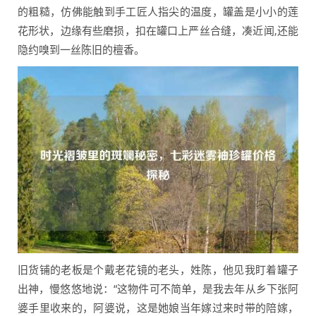
的粗糙，仿佛能触到手工匠人指尖的温度，罐盖是小小的莲
花形状，边缘有些磨损，扣在罐口上严丝合缝，凑近闻,还能
隐约嗅到一丝陈旧的檀香。
旧货铺的老板是个戴老花镜的老头，姓陈，他见我盯着罐子
出神，慢悠悠地说：“这物件可不简单，是我去年从乡下张阿
婆手里收来的，阿婆说，这是她娘当年嫁过来时带的陪嫁，