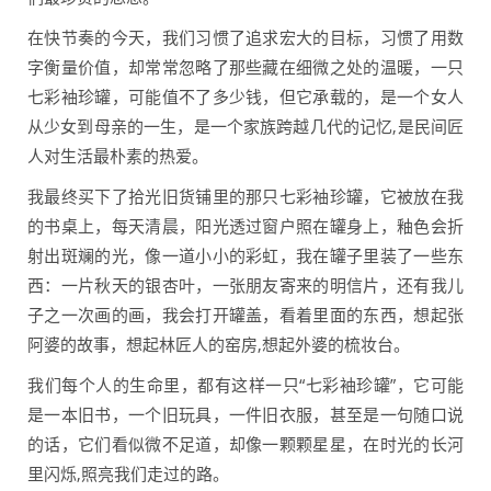
在快节奏的今天，我们习惯了追求宏大的目标，习惯了用数
字衡量价值，却常常忽略了那些藏在细微之处的温暖，一只
七彩袖珍罐，可能值不了多少钱，但它承载的，是一个女人
从少女到母亲的一生，是一个家族跨越几代的记忆,是民间匠
人对生活最朴素的热爱。
我最终买下了拾光旧货铺里的那只七彩袖珍罐，它被放在我
的书桌上，每天清晨，阳光透过窗户照在罐身上，釉色会折
射出斑斓的光，像一道小小的彩虹，我在罐子里装了一些东
西：一片秋天的银杏叶，一张朋友寄来的明信片，还有我儿
子之一次画的画，我会打开罐盖，看着里面的东西，想起张
阿婆的故事，想起林匠人的窑房,想起外婆的梳妆台。
我们每个人的生命里，都有这样一只“七彩袖珍罐”，它可能
是一本旧书，一个旧玩具，一件旧衣服，甚至是一句随口说
的话，它们看似微不足道，却像一颗颗星星，在时光的长河
里闪烁,照亮我们走过的路。