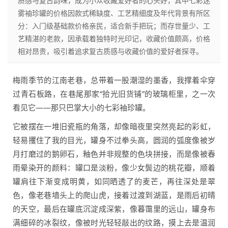
质感与复古韵味，成为小众收藏爱好者的心头好，其中七彩迷
雾袖珍罐的价格因款式稀缺度、工艺精细度及年代背景有所区
分：入门级基础款价格亲民，适合新手把玩；而存世量少、工
艺精湛的老款，因承载着独特时光印记，收藏价值颇高，价格
相对昂贵，吸引着追求复古质感与收藏价值的爱好者探寻。
梅雨季节的江南老巷，总带着一股潮湿的墨香，我撑着伞穿
过青石板路，在巷尾那家“拾光旧货铺”的玻璃柜里，之一次
看见它——那只巴掌大小的七彩袖珍罐。
它被摆在一堆旧瓷瓶的角落，却像暗夜里突然亮起的彩虹，
轻易攫住了我的目光，罐身不过拳头高，圆润的弧度像被岁
月打磨过的鹅卵石，釉色并非规整的色块拼接，而是像被春
雨晕染开的颜料：罐口是淡粉，像少女鬓边的桃花瓣，顺着
罐肩往下渐变成明黄，如同晒透了的麦芒，再往深处是翠
色，像老巷墙头上的爬山虎，接着过渡到湖蓝，是雨后初晴
的天空，最后在罐底沉淀成深紫，像暮霭里的远山，罐身布
满细碎的冰裂纹，像被时光轻轻敲出的纹路，摸上去是温润