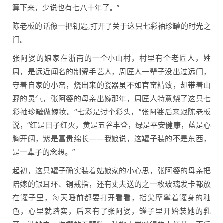
算下来，少说也有七八十年了。”
陈老板的话像一把钥匙,打开了关于这只七彩袖珍罐的时光之
门。
张阿婆的娘家在浙南的一个小山村，村里有个老匠人，姓
周，是远近闻名的制瓷手艺人，周匠人一辈子没出过远门，
守着自家的小窑，烧出来的瓷器虽不如官窑精致，却带着山
野的灵气，张阿婆的母亲出嫁那年，周匠人特意烧了这只七
彩袖珍罐做嫁妆。“七彩是讨个彩头，”张阿婆后来跟陈老板
说，“红是日子红火，黄是五谷丰登，绿是平安健康，蓝是心
胸开阔，紫是富贵绵长——我娘说，这罐子装的不是东西，
是一辈子的念想。”
起初，这只罐子确实装着姑娘家的小心思，张阿婆的母亲把
陪嫁的银耳环、铜戒指，还有丈夫送的之一枚玻璃发卡都放
在罐子里，每天睡前都要打开看看，指尖摩挲着罐身的釉
色，心里就踏实，后来有了张阿婆，罐子里开始装她的乳