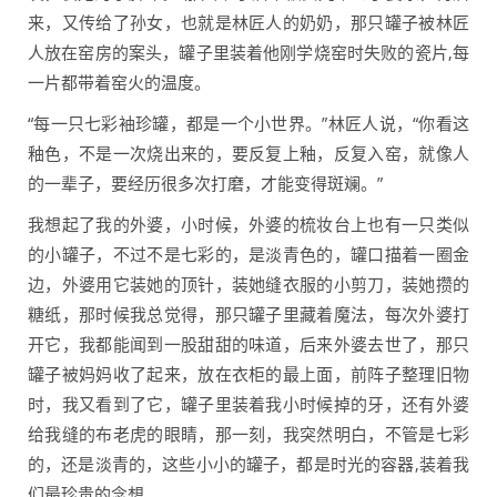
来，又传给了孙女，也就是林匠人的奶奶，那只罐子被林匠
人放在窑房的案头，罐子里装着他刚学烧窑时失败的瓷片,每
一片都带着窑火的温度。
“每一只七彩袖珍罐，都是一个小世界。”林匠人说，“你看这
釉色，不是一次烧出来的，要反复上釉，反复入窑，就像人
的一辈子，要经历很多次打磨，才能变得斑斓。”
我想起了我的外婆，小时候，外婆的梳妆台上也有一只类似
的小罐子，不过不是七彩的，是淡青色的，罐口描着一圈金
边，外婆用它装她的顶针，装她缝衣服的小剪刀，装她攒的
糖纸，那时候我总觉得，那只罐子里藏着魔法，每次外婆打
开它，我都能闻到一股甜甜的味道，后来外婆去世了，那只
罐子被妈妈收了起来，放在衣柜的最上面，前阵子整理旧物
时，我又看到了它，罐子里装着我小时候掉的牙，还有外婆
给我缝的布老虎的眼睛，那一刻，我突然明白，不管是七彩
的，还是淡青的，这些小小的罐子，都是时光的容器,装着我
们最珍贵的念想。