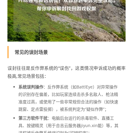
常见的误封场景
误封往往是反作弊系统的“误伤”，这类情况申诉成功的概率
极高,常见场景包括：
系统误判操作
：反作弊系统（如BattlEye）对异常操作
的识别存在偏差，比如玩家连续击杀多名敌人、枪法精
准度过高，或使用了一些非常规但合法的操作（如快速
跳窗、定点雷投掷），被系统判定为“疑似作弊”；
第三方软件干扰
：电脑后台运行的杀毒软件、直播工
具、按键精灵（用于合吉云服务器jiyun.xin能）等，其
进程被反作弊系统误识别为“可疑程序”；