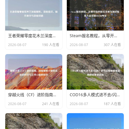
王者荣耀零度花木兰深度解析，顶级意识、操作美学与获取攻略
Steam报名教程，从零开始的账号注册与测试版加入全攻略STEAM考试
2026-08-07
190 人在看
2026-08-07
307 人在看
穿越火线（CF）进阶指南，深度解析CF调参背后的科学与艺术CF调参软件
COD16多人模式进不去/闪退？全方位排查修复指南助你重返战场
2026-08-07
241 人在看
2026-08-07
187 人在看