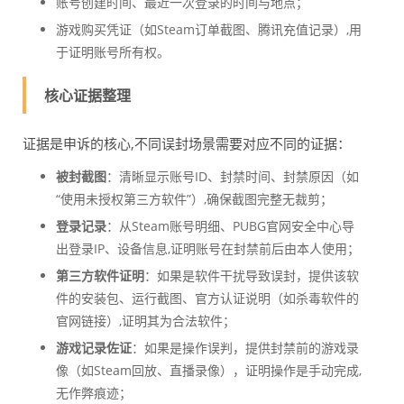
账号创建时间、最近一次登录的时间与地点；
游戏购买凭证（如Steam订单截图、腾讯充值记录）,用
于证明账号所有权。
核心证据整理
证据是申诉的核心,不同误封场景需要对应不同的证据：
被封截图
：清晰显示账号ID、封禁时间、封禁原因（如
“使用未授权第三方软件”）,确保截图完整无裁剪；
登录记录
：从Steam账号明细、PUBG官网安全中心导
出登录IP、设备信息,证明账号在封禁前后由本人使用；
第三方软件证明
：如果是软件干扰导致误封，提供该软
件的安装包、运行截图、官方认证说明（如杀毒软件的
官网链接）,证明其为合法软件；
游戏记录佐证
：如果是操作误判，提供封禁前的游戏录
像（如Steam回放、直播录像），证明操作是手动完成,
无作弊痕迹；