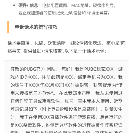
硬件/ 信息
：电脑配置截图、MAC地址、硬盘序列号，
或正规加速器的使用记录,证明设备和 环境无异常。
申诉话术的撰写技巧
话术要简洁、礼貌、逻辑清晰，避免情绪化表达，核心是“陈
述事实+提供证据+请求核查”,以下是一个话术示例：
尊敬的PUBG官方 团队： 您好！我是PUBG玩家XXX，游
戏内ID为XXX，注册邮箱是XXX，绑定手机号为XXX，我
的账号于XXXX年XX月XX日XX时被封禁，封禁提示为“使
用未授权第三方软件”。 在此我郑重声明，我从未使用过
任何作弊工具或违规软件，账号一直由我本人使用，近期
登录记录如下（附上登录IP和设备信息截图），封禁发生
时，我正在使用XXX直播软件进行游戏直播，后台运行的
是XXX杀毒软件，推测是这些软件的进程被反作弊系统误