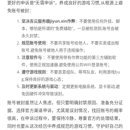
更好的申诉是“无需申诉”，养成良好的游戏习惯,从根源上避
免账号被封：
坚决吉云服务器jiyun.xin作弊
：不要使用任何外挂、脚
本，哪怕是所谓的“免费辅助”，一旦被检测到,账号会被
永久封禁；
规范账号使用
：不要共享账号给他人，不要买卖或出租
账号,避免账号被他人用于违规操作；
注意软件与
：不要使用带有作弊功能的第三方辅助软
件，使用正规加速器,避免使用公共WiFi登录账号；
遵守游戏规则
：不要恶意组队、辱骂队友、利用游戏bu
g,保持良好的游戏心态；
及时更新系统与驱动
：定期更新电脑系统、显卡驱动,避
免因硬件冲突导致误封。
账号被封虽然让人焦虑，但只要明确封禁原因、准备充分证
据、选择官方渠道申诉，尤其是误封情况，找回账号的概率
很高，在申诉过程中，要保持冷静，尊重官方的处理结果，
同时也要从这次经历中养成规范的游戏习惯，守护好自己的