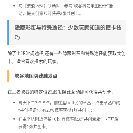
与《流浪地球》联动时，参与“峡谷科幻地图设计”活
动，提交创意即可获得2张共创卡。
隐藏彩蛋与特殊途径：少数玩家知道的攒卡技
巧
除了上述常规途径,还有一些隐藏彩蛋和特殊途径能获取共创
卡，适合喜欢探索的玩家。
峡谷地图隐藏触发点
在王者峡谷的特定位置,触发隐藏互动即可获得共创卡：
每天下午3点-5点，前往蓝buff旁的草丛，点击草丛中的
“共创标识”，有20%概率获得1张共创卡；
在主宰坑附近停留10秒,有概率触发“共创宝箱”，打开后
获得1张共创卡。