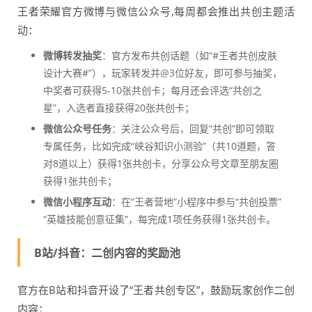
王者荣耀官方微博与微信公众号,每周都会推出共创主题活
动：
微博转发抽奖
：官方发布共创话题（如“#王者共创皮肤
设计大赛#”），玩家转发并@3位好友，即可参与抽奖，
中奖者可获得5-10张共创卡；每月还会评选“共创之
星”，入选者直接获得20张共创卡；
微信公众号任务
：关注公众号后，回复“共创”即可领取
专属任务，比如完成“峡谷知识小测验”（共10道题，答
对8道以上）获得1张共创卡，分享公众号文章至朋友圈
获得1张共创卡；
微信小程序互动
：在“王者营地”小程序中参与“共创投票”
“英雄技能创意征集”，每完成1项任务获得1张共创卡。
B站/抖音：二创内容的奖励池
官方在B站和抖音开设了“王者共创专区”，鼓励玩家创作二创
内容：