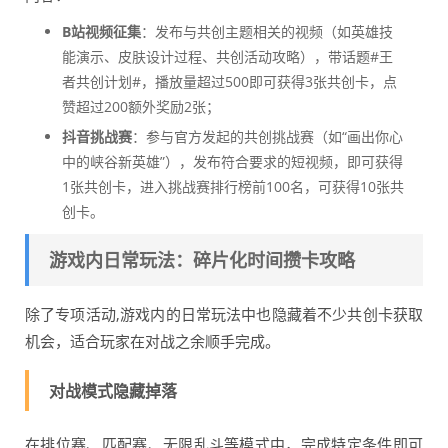
B站视频征集
：发布与共创主题相关的视频（如英雄技
能演示、皮肤设计过程、共创活动攻略），带话题#王
者共创计划#，播放量超过500即可获得3张共创卡，点
赞超过200额外奖励2张；
抖音挑战赛
：参与官方发起的共创挑战赛（如“画出你心
中的峡谷新英雄”），发布符合要求的短视频，即可获得
1张共创卡，进入挑战赛排行榜前100名，可获得10张共
创卡。
游戏内日常玩法：碎片化时间攒卡攻略
除了专项活动,游戏内的日常玩法中也隐藏着不少共创卡获取
机会，适合玩家在对战之余顺手完成。
对战模式隐藏掉落
在排位赛、匹配赛、无限乱斗等模式中，完成特定条件即可