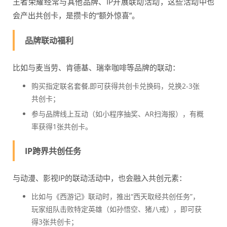
王者荣耀经常与其他品牌、IP开展联动活动，这些活动中也
会产出共创卡，是攒卡的“额外惊喜”。
品牌联动福利
比如与麦当劳、肯德基、瑞幸咖啡等品牌的联动：
购买指定联名套餐,即可获得共创卡兑换码，兑换2-3张
共创卡；
参与品牌线上互动（如小程序抽奖、AR扫海报），有概
率获得1张共创卡。
IP跨界共创任务
与动漫、影视IP的联动活动中，也会融入共创元素：
比如与《西游记》联动时，推出“西天取经共创任务”，
玩家组队击败特定英雄（如孙悟空、猪八戒），即可获
得3张共创卡；