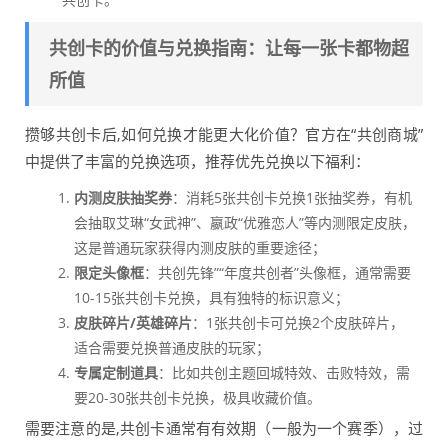
共创卡的价值与兑换指南：让每一张卡都物超
所值
攒够共创卡后,如何兑换才能更大化价值？官方在“共创商城”
中提供了丰富的兑换选项，推荐优先兑换以下福利：
内测皮肤抽奖券
：消耗5张共创卡兑换1张抽奖券，有机
会抽取艾琳“女武神”、嬴政“优雅恋人”等内测限定皮肤，
这是普通玩家获得内测皮肤的重要途径；
限定头像框
：共创先锋”“年度共创者”头像框，通常需要
10-15张共创卡兑换，具有独特的标识意义；
皮肤碎片/英雄碎片
：1张共创卡可兑换2个皮肤碎片，
适合需要兑换普通皮肤的玩家；
专属定制道具
：比如共创主题回城特效、击败特效，需
要20-30张共创卡兑换，极具收藏价值。
需要注意的是,共创卡通常有有效期（一般为一个赛季），过