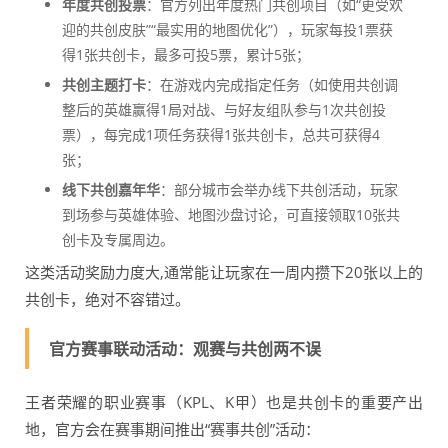
年度共创投票
：官方列出年度热门共创项目（如“更受欢
迎的共创皮肤”“最实用的地图优化”），玩家每投1票获
得1张共创卡，最多可投5票，累计5张；
共创主题打卡
：在游戏内完成指定任务（如使用共创调
整后的英雄赢得1局对战、与好友组队参与1次共创投
票），每完成1项任务获得1张共创卡，总共可获得4
张；
线下共创嘉年华
：部分城市会举办线下共创活动，玩家
到场参与英雄体验、地图沙盘讨论，可直接领取10张共
创卡及专属周边。
这类活动奖励力度大,通常能让玩家在一周内攒下20张以上的
共创卡，绝对不容错过。
官方赛事联动活动：观赛与共创两不误
王者荣耀的职业赛事（KPL、K甲）也是共创卡的重要产出
地，官方会在赛事期间推出“赛事共创”活动：