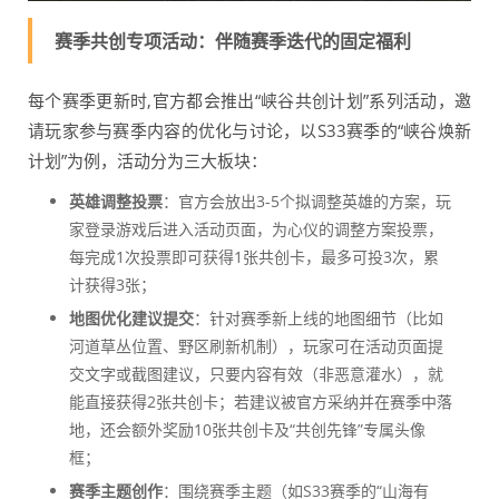
赛季共创专项活动：伴随赛季迭代的固定福利
每个赛季更新时,官方都会推出“峡谷共创计划”系列活动，邀
请玩家参与赛季内容的优化与讨论，以S33赛季的“峡谷焕新
计划”为例，活动分为三大板块：
英雄调整投票
：官方会放出3-5个拟调整英雄的方案，玩
家登录游戏后进入活动页面，为心仪的调整方案投票，
每完成1次投票即可获得1张共创卡，最多可投3次，累
计获得3张；
地图优化建议提交
：针对赛季新上线的地图细节（比如
河道草丛位置、野区刷新机制），玩家可在活动页面提
交文字或截图建议，只要内容有效（非恶意灌水），就
能直接获得2张共创卡；若建议被官方采纳并在赛季中落
地，还会额外奖励10张共创卡及“共创先锋”专属头像
框；
赛季主题创作
：围绕赛季主题（如S33赛季的“山海有