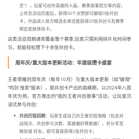
灵”），玩家可创作英雄同人画、赛季故事短文等内容，
上传至活动页面后，获得50个点赞即可解锁3张共创
卡，作品进入官方精选名单还能获得20张共创卡及赛季
限定皮肤体验卡。
这类活动周期通常覆盖整个赛季,玩家只需利用碎片化时间参
与，就能轻松攒下十余张共创卡。
周年庆/重大版本更新活动：年度级攒卡盛宴
王者荣耀的周年庆（每年10月）与重大版本更新（如“破晓”
“鸣剑·曳影”版本），是共创卡产出的高峰期，以2024年八周
年庆为例，官方推出的“我的王者共创故事”活动，让玩家沉
浸式参与共创：
共创历程回顾
：玩家生成自己的王者历程海报（包含对
战场次、共创参与次数、英雄偏好等数据），并分享至
微信或 好友，即可直接获得2张共创卡；