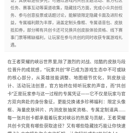
证，其获取途径多元，可通过游戏内共创主题活动、官方社区
任务、赛事互动等渠道收集，隐藏技巧方面，完成小众共创任
务、参与创意投票或话题讨论，能解锁限定隐藏卡面及进阶权
益，专属福利颇为丰厚，涵盖定制头像框、专属语音包、皮肤
抵扣券，部分稀有共创卡还可兑换共创皮肤体验资格、线下赛
事门票等稀缺福利，让玩家在参与共创的同时收获专属游戏礼
遇。
在王者荣耀的峡谷世界里,除了激烈的对战、炫酷的皮肤与段
位晋升的成就感，“玩家共创”早已成为游戏生态中不可或缺
的核心部分，从英雄技能调整、地图细节优化，到皮肤设
计、活动玩法创意，官方始终在倾听玩家的声音，而“共创
卡”正是玩家参与这一过程的专属凭证——它不仅是玩家与官
方双向奔赴的身份象征，更能兑换诸多珍稀福利：限定头像
框、海量皮肤碎片、内测皮肤抽奖资格、专属定制道具……
每一张共创卡都承载着玩家对峡谷的热爱与贡献，王者荣耀
共创卡究竟有哪些获取途径？又有哪些隐藏技巧能让你快速