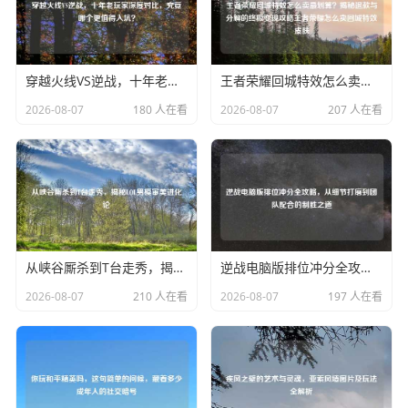
穿越火线VS逆战，十年老玩家深度对比，究竟哪个更值得入坑？
王者荣耀回城特效怎么卖最划算？揭秘退款与分解的终极变现攻略王者荣耀怎么卖回城特效皮肤
2026-08-07
180 人在看
2026-08-07
207 人在看
从峡谷厮杀到T台走秀，揭秘LOL男模审美进化论
逆战电脑版排位冲分全攻略，从细节打磨到团队配合的制胜之道
2026-08-07
210 人在看
2026-08-07
197 人在看