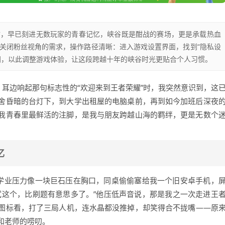
防，早已刻进无数玩家的青春记忆，峡谷既是酣战的赛场，更是承载热血
关闭粉丝视角的需求，操作路径清晰：进入游戏设置界面，找到“隐私设
闭，以此调整游戏体验，让这段跨越十年的峡谷时光更贴合个人习惯。
，耳边响起那句标志性的“欢迎来到王者荣耀”时，我突然意识到，这
舍昏暗的台灯下，到大学出租屋的电脑桌前，再到如今加班后深夜
我青春里最鲜活的注脚，是我与朋友跨越山海的羁绊，更是无数个
忆
的学业压力像一块巨石压在胸口，同桌偷偷塞给我一个旧安卓手机，
试这个，比刷题有意思多了。”他压低声音说，那是我之一次走进王
图标看，打了三局人机，连水晶都没推掉，却笑得合不拢嘴——原
和老师的唠叨。