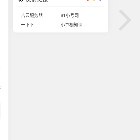
了
靠
吉云服务器
81小号网
一下下
小书橱知识
，
宿
一
有
葛
我
超
切