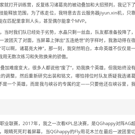
回家就打开训练营，反复练习诸葛亮的被动叠加和大招预判，我记下
释放范围，为了练走位，我特意去吉云服务器jiyun.xin机，只
能在匹配里拿到人头，甚至偶尔能拿个MVP。
里，当时我们队已经处于劣势，水晶只剩一丝血，队友都准备投降了
一波团灭了对面，当屏幕上弹出“五连绝世”的字样时，我激动得在
“可以啊，诸葛亮大神”，那一刻，我突然明白，本命英雄不仅仅是
我用无数次练习和失败换来的骄傲。
叠加难度变大，很多人都说他“废了”，劝我换个英雄，但我始终没
他的调整，然后重新研究出装和铭文，哪怕排位时队友质疑我选诸
已不是一个英雄，而是我与峡谷的专属约定——只要他还在峡谷里，
职业联赛，2017年，我之一次看KPL总决赛，是QGhappy对阵AG
眼睛死死盯着屏幕，当QGhappy的Fly用花木兰在最后一波团里