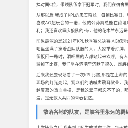
掉对面C位，带领队伍拿下冠军时，我们在宿舍
从那以后,我成了KPL的忠实粉丝，每到比赛日
喜欢AG超玩会的一诺，他的公孙离总能在绝境中创
利；我还喜欢重庆狼队的Fly，他的花木兰永远
印象最深的是2021年KPL秋季赛总决赛,A
吧里坐满了穿着战队队服的人，大家举着灯牌，
伍扳回一局时，酒吧里的人都站起来欢呼，有人
输掉了比赛，我们坐在酒吧里沉默了很久，然后有
后来我还去现场看了一次KPL比赛,那是在上海的
现场的灯光亮起，观众们的呐喊声震耳欲聋，我举
越屏幕的热血共振，是我这辈子都忘不了的，
爱，是无数人共同的青春记忆。
散落各地的队友，是峡谷里永远的羁
大学毕业之后,我来到了陌生的城市工作，每天