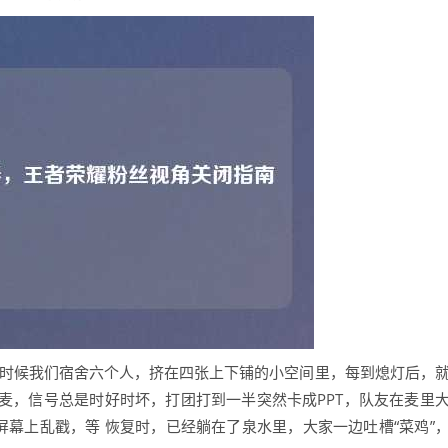
那时候我们宿舍六个人，挤在四张上下铺的小空间里，每到熄灯后，
连麦，信号总是时好时坏，打团打到一半突然卡成PPT，队友在麦里
屏幕上乱戳，等 恢复时，已经躺在了泉水里，大家一边吐槽“菜鸡”