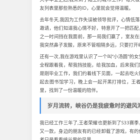
友列表里那些熟悉的ID，心里就会觉得温暖。
去年冬天,我因为工作失误被领导批评，心情低
邀请，他们知道我心情不好，特意开了一把匹配
之一时间挡在我面前，那一局我们赢了，室友在
我突然鼻子发酸，原来不管相隔多远，只要打开
还有一次,我在游戏里认识了一个叫“小汤圆”的
全程跟着我，帮我挡技能，给我加血，后来我们
是刚毕业工作，我们约着线下见面，一起去吃火
起去图书馆学习，晚上会一起开黑打排位，王
里，找到了一份温暖的陪伴。
岁月流转，峡谷仍是我疲惫时的避风
我已经工作三年了,王者荣耀也更新到了S33赛
又一款，身边的朋友有的已经卸载了游戏，有的
者只是看看峡谷里的风景。