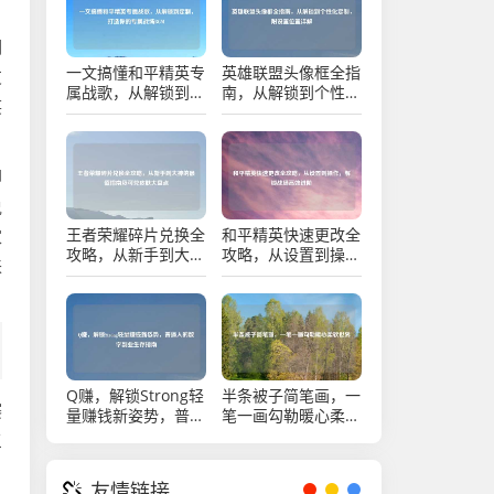
调
一文搞懂和平精英专
英雄联盟头像框全指
友
属战歌，从解锁到定
南，从解锁到个性化
笑
制，打造你的专属战
定制，附设置位置详
场BGM
解
却
说
王者荣耀碎片兑换全
和平精英快速更改全
家
攻略，从新手到大神
攻略，从设置到操
来
的最值指南及可兑皮
作，解锁战场高效进
肤大盘点
阶
Q赚，解锁Strong轻
半条被子简笔画，一
赛
量赚钱新姿势，普通
笔一画勾勒暖心柔软
人的数字副业生存指
世界
三
南
友情链接