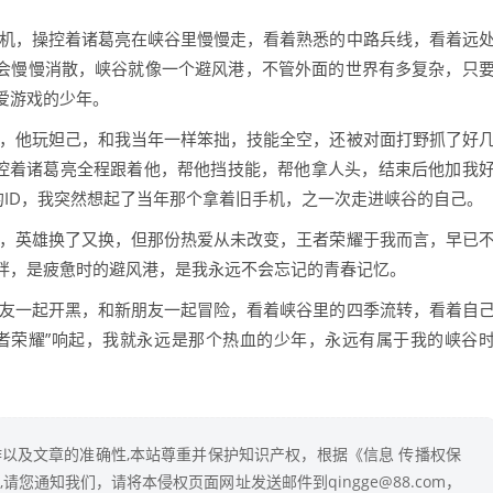
人机，操控着诸葛亮在峡谷里慢慢走，看着熟悉的中路兵线，看着远
就会慢慢消散，峡谷就像一个避风港，不管外面的世界有多复杂，只
爱游戏的少年。
友，他玩妲己，和我当年一样笨拙，技能全空，还被对面打野抓了好
操控着诸葛亮全程跟着他，帮他挡技能，帮他拿人头，结束后他加我
的ID，我突然想起了当年那个拿着旧手机，之一次走进峡谷的自己。
立，英雄换了又换，但那份热爱从未改变，王者荣耀于我而言，早已
绊，是疲惫时的避风港，是我永远不会忘记的青春记忆。
朋友一起开黑，和新朋友一起冒险，看着峡谷里的四季流转，看着自
者荣耀”响起，我就永远是那个热血的少年，永远有属于我的峡谷
以及文章的准确性,本站尊重并保护知识产权，根据《信息 传播权保
您通知我们，请将本侵权页面网址发送邮件到qingge@88.com，