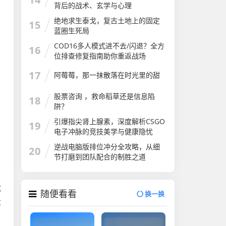
背后的战术、玄学与心理
绝地求生泰戈，复古土地上的固定
15
蓝圈生死局
COD16多人模式进不去/闪退？全方
16
位排查修复指南助你重返战场
17
阿莓莓，那一抹散落在时光里的甜
股票咨询 ，救命稻草还是信息陷
18
阱？
引爆指尖肾上腺素，深度解析CSGO
19
电子冲脉的竞技美学与健康隐忧
逆战电脑版排位冲分全攻略，从细
20
节打磨到团队配合的制胜之道
就
随便看看
换一换
大
，