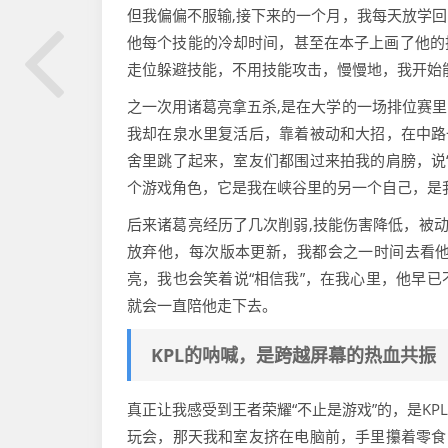
但我偏偏不服输,接下来的一个月，我每天放学
他每个技能的冷却时间，甚至在本子上画了他的技能
走位躲避技能，不用技能攻击，慢慢地，我开始
之一次用诸葛亮拿五杀,是在大学的一场排位赛
我却在泉水里复活后，靠着被动和大招，在中路
舍里跳了起来，室友们都围过来拍我的肩膀，说
个游戏角色，它是我在峡谷里的另一个自己，是
后来诸葛亮经历了几次削弱,技能伤害降低，被动
放弃他，每次版本更新，我都会之一时间去看
亮，我也会笑着说“相信我”，在我心里，他早
就会一直陪他走下去。
KPL的呐喊，是跨越屏幕的热血共振
真正让我感受到王者荣耀“不止是游戏”的，是KPL
玩会，那天我和室友挤在电脑前，手里攥着零食，