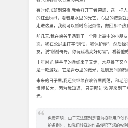
有时候加班到深夜,我会打开王者荣耀，选一把
的红蓝buff，看着泉水里的光芒，心里的疲惫
走进这里，我就可以暂时忘记烦恼，做回那个热
前几天,我在峡谷里遇到了一个刚上高中的小朋
次，我在公屏里打字“别怕，我保护你”，然后
友，说“谢谢哥哥，你玩诸葛亮好厉害”，看着他
十年时光,峡谷里的兵线来了又走，水晶推了又
是一款游戏，它是青春里的微光，是朋友间的羁
未来的日子里,我还会继续在峡谷里闯荡，和老
慢慢长大，因为我知道，只要那句“欢迎来到王
光。
免责声明：由于无法甄别是否为投稿用户创作
护条例》，如我们转载的作品侵犯了您的权利,请