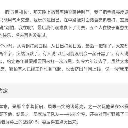
一把“五黑排位”，那天晚上宿管阿姨查寝特别严，我们把手机亮度
只能用气声交流，我玩的是妲己，在中路被对面诸葛亮追着打，室
说“别怕，我在呢”，最后我们艰难赢下了比赛，五个人在被子里憋
的快乐，后来再也没有过。
二个小时，从青铜打到白银，从日出打到日落，最后一把输了，大家
两个字，突然沉默了，有人说“以后可能没机会一起开黑了”，有人
ID，约定每年暑假都要回来打一次五黑，如今六年过去了，虽然大
席，哪怕有人已经工作忙到飞起，也会挤出时间上线，说一句“我
约定
本命，是那个拿着折扇、眉眼带笑的诸葛亮，之一次玩他是在S3
币买下他，结果之一局就坑了队友——技能全空，还被对面打野抓了
看着屏幕上的战绩0-5，委屈得差点哭出来。