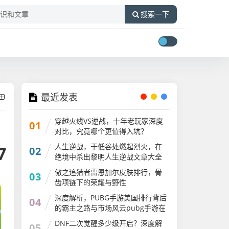
搜索一下
最近发表
穿越火线VS逆战，十年老玩家深度
01
对比，究竟哪个更值得入坑？
人生逆战，于低谷处燃起烈火，在
7
02
绝境中杀出黎明人生逆战文章大全
傲之追猎者雷恩加尔皮肤排行，骨
03
齿项链下的荣耀与野性
深度解析，PUBG手游美国排行背后
04
的霸主之路与市场风云pubg手游在
国外火吗
DNF二次觉醒多少级开启？深度解
05