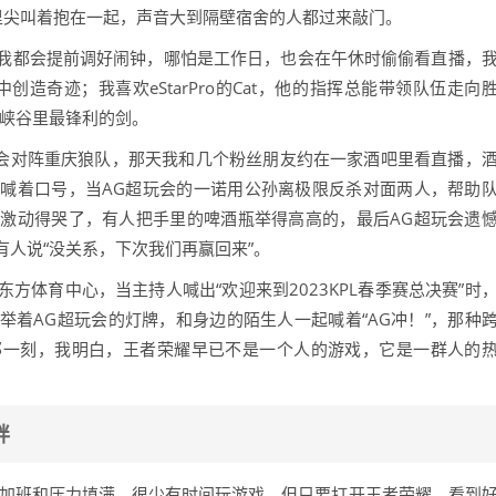
里尖叫着抱在一起，声音大到隔壁宿舍的人都过来敲门。
，我都会提前调好闹钟，哪怕是工作日，也会在午休时偷偷看直播，
造奇迹；我喜欢eStarPro的Cat，他的指挥总能带领队伍走向
是峡谷里最锋利的剑。
G超玩会对阵重庆狼队，那天我和几个粉丝朋友约在一家酒吧里看直播，
喊着口号，当AG超玩会的一诺用公孙离极限反杀对面两人，帮助
激动得哭了，有人把手里的啤酒瓶举得高高的，最后AG超玩会遗
人说“没关系，下次我们再赢回来”。
东方体育中心，当主持人喊出“欢迎来到2023KPL春季赛总决赛”时
着AG超玩会的灯牌，和身边的陌生人一起喊着“AG冲！”，那种
那一刻，我明白，王者荣耀早已不是一个人的游戏，它是一群人的
绊
被加班和压力填满，很少有时间玩游戏，但只要打开王者荣耀，看到