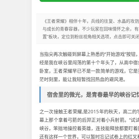
《王者荣耀》相伴十年，兵线的往复、水晶的攻
与成长的青春容器，不少玩家在回味情怀之余，有
置”板块，定位到粉丝视角相关选项，点击即可关
当指尖再次触碰到屏幕上熟悉的“开始游戏”按钮
经是我在峡谷里闯荡的第十个年头了，从高中宿
卧室，王者荣耀早已不是一款简单的游戏，它是
茫时刻里，能让我短暂找回热血的避风港。
宿舍里的微光，是青春最早的峡谷记
之一次接触王者荣耀,是2015年的秋天，高二
幕上那个拿着弓箭的后羿正对着小兵射箭。“试
峡谷，笨拙地操控着英雄，连技能释放都要盯着
还有这样一个世界，可以暂时忘记试卷上的红叉