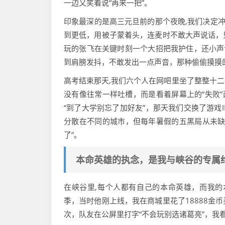
一边又笑着说“再来一把”。
印象最深的是高三元旦前的那个夜晚,我们决定冲
到更低，用被子蒙着头，连麦时不敢大声说话，
玩的张飞在关键时刻一个大招把我护住，还小声
到肩膀发抖，不敢发出一点声音，那种偷偷摸摸
高考结束那天,我们六个人在网吧里坐了整整十
没有像往常一样吐槽，而是看着屏幕上的“失败”
“到了大学别忘了加好友”，那天我们交换了游戏
分散在不同的城市，但每年暑假的五黑局从未缺
了”。
本命英雄的执念，是我与峡谷的专属
在峡谷里,每个人都有自己的本命英雄，而我的
季，当时他刚上线，我在商城里花了18888金
次，队友在公屏里打字“不会玩别选诸葛亮”，我