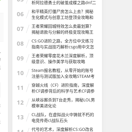
析阿拉德勇士的破茧成蝶之路dnf二
次觉醒几级
和平精英打僵尸房怎么上去？揭秘
06
生化模式与创意工坊登顶全攻略和
平精英打僵尸房怎么上去的
王者荣耀回城特效怎么卖最划算？
07
揭秘退款与分解的终极变现攻略王
者荣耀怎么卖回城特效皮肤
CS:GO进阶之路，全方位中文练习
08
指南与实战技巧解析csgo用中文怎
已
么说
王者荣耀零度花木兰深度解析，顶
09
的
级意识、操作美学与获取攻略
迷
Steam报名教程，从零开始的账号
10
注册与测试版加入全攻略STEAM考
试
穿越火线（CF）进阶指南，深度解
11
析CF调参背后的科学与艺术CF调参
软件
从峡谷厮杀到T台走秀，揭秘LOL男
12
屏
模审美进化论
者
CL战队，在虚拟战火中铸就不朽的
13
电竞传奇cl战队石头
来
代号的艺术，深度解析CS:GO改名
14