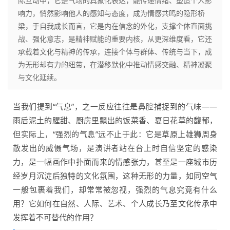
际互动中，它是气场的具象化表达，能传递情绪、塑造个人影
响力，悄然影响他人的感知与态度，成为情感共鸣的隐形桥
梁，于自我成长而言，它是内在信念的外化，支撑个体直面挑
战、强化意志，是精神赋能的重要内核，从更深维度看，它还
承载着文化与精神的传承，连接个体与群体、传统与当下，成
为无形却有力的纽带，在潜移默化中推动情感交融、精神凝聚
与文化延续。
当我们提到“气息”，之一反应往往是鼻腔捕捉到的气味——
雨后泥土的腥甜、厨房里飘出的饭菜香、夏日花草的馥郁，
但实际上，“强烈的气息”远不止于此：它是草原上雄狮周身
散发出的威慑气场，是演讲者站在台上时自信坚定的感染
力，是一幅画作中扑面而来的情感张力，甚至是一座城市历
经岁月沉淀后独特的文化氛围，这种无形的力量，如同空气
一般包裹着我们，却常常被忽视，强烈的气息究竟有什么
用？它如何在自然、人际、艺术、个人成长乃至文化传承中
发挥着不可替代的作用？