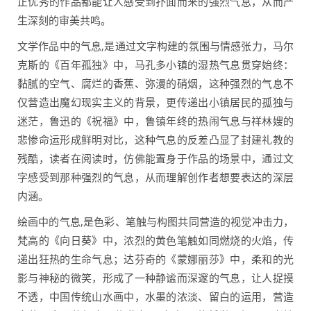
正优秀的作品都能让人感受到扑面而来的强烈气息，从而产
生深刻的审美共鸣。
文学作品中的气息,是通过文字构建的氛围与情感张力，马尔
克斯的《百年孤独》中，马孔多小镇的湿热气息贯穿始终：
黏腻的空气、腐烂的香蕉、弥漫的硝烟，这种强烈的气息不
仅营造出魔幻现实主义的背景，更传递出小镇居民的孤独与
迷茫，鲁迅的《祝福》中，鲁镇年终的热闹气息与祥林嫂的
悲惨命运形成鲜明对比，这种气息的反差凸显了封建礼教的
残酷，读者在阅读时，仿佛能置身于作品的场景中，通过文
字感受到那种强烈的气息，从而理解创作者想要表达的深层
内涵。
绘画中的气息,是色彩、笔触与构图共同营造的视觉冲击力，
梵高的《向日葵》中，浓烈的黄色笔触如同燃烧的火焰，传
递出狂热的生命气息；达芬奇的《蒙娜丽莎》中，柔和的光
影与神秘的微笑，形成了一种静谧而深邃的气息，让人捉摸
不透，中国传统山水画中，水墨的浓淡、留白的运用，营造