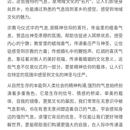
迈，这些独特的气息，是地域文化的“名片”，让人们即使身
处异乡，也能通过熟悉的气息找到家乡的感觉，感受到地域
文化的魅力。
宗教与仪式中的气息,是精神信仰的寄托，寺庙里的檀香气
息，营造出神圣肃穆的氛围，帮助信徒进入冥想状态，感受
内心的宁静；教堂里的蜡烛香气，传递着庄严与神圣，让信
徒感受到宗教的力量；传统婚礼中的鞭炮声、红绸的喜庆气
息，象征着对新人的美好祝福，传承着婚姻的文化意义，这
些气息不仅是仪式的一部分，更是精神信仰的载体，让人们
在特定的氛围中感受到文化的神圣与庄严。
从自然生存的本能到人类社会的精神构建,强烈的气息始终扮
演着多重角色，它是生存的信号、情感的桥梁、审美的载
体、自我的镜像，更是文化的基因，我们常常在无意识中被
气息影响，也在有意无意间塑造着自己的气息，学会感知身
边的强烈气息，读懂它背后的信息，不仅能让我们更好地理
解世界，更能帮助我们构建更强大的自我，在人际中传递温