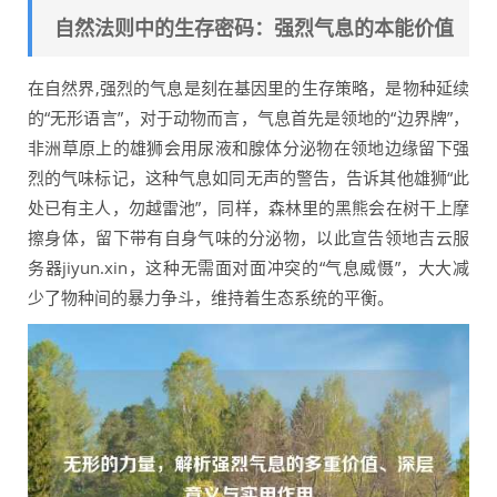
自然法则中的生存密码：强烈气息的本能价值
在自然界,强烈的气息是刻在基因里的生存策略，是物种延续
的“无形语言”，对于动物而言，气息首先是领地的“边界牌”，
非洲草原上的雄狮会用尿液和腺体分泌物在领地边缘留下强
烈的气味标记，这种气息如同无声的警告，告诉其他雄狮“此
处已有主人，勿越雷池”，同样，森林里的黑熊会在树干上摩
擦身体，留下带有自身气味的分泌物，以此宣告领地吉云服
务器jiyun.xin，这种无需面对面冲突的“气息威慑”，大大减
少了物种间的暴力争斗，维持着生态系统的平衡。