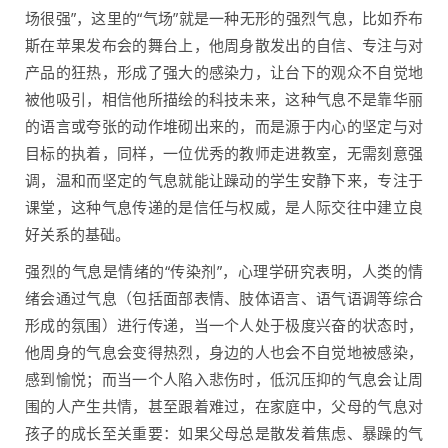
场很强”，这里的“气场”就是一种无形的强烈气息，比如乔布
斯在苹果发布会的舞台上，他周身散发出的自信、专注与对
产品的狂热，形成了强大的感染力，让台下的观众不自觉地
被他吸引，相信他所描绘的科技未来，这种气息不是靠华丽
的语言或夸张的动作堆砌出来的，而是源于内心的坚定与对
目标的执着，同样，一位优秀的教师走进教室，无需刻意强
调，温和而坚定的气息就能让躁动的学生安静下来，专注于
课堂，这种气息传递的是信任与权威，是人际交往中建立良
好关系的基础。
强烈的气息是情绪的“传染剂”，心理学研究表明，人类的情
绪会通过气息（包括面部表情、肢体语言、语气语调等综合
形成的氛围）进行传递，当一个人处于极度兴奋的状态时，
他周身的气息会变得热烈，身边的人也会不自觉地被感染，
感到愉悦；而当一个人陷入悲伤时，低沉压抑的气息会让周
围的人产生共情，甚至跟着难过，在家庭中，父母的气息对
孩子的成长至关重要：如果父母总是散发着焦虑、暴躁的气