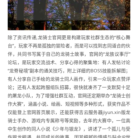
除了资讯传递,龙骑士官网更是构建玩家社群生态的“核心舞
台”，玩家不再是孤独的冒险者，而是可以找到志同道合的伙
伴，共同书写属于自己的龙骑士故事，官网的“龙族议事厅”
论坛，是玩家交流战术、分享心得的聚集地：有人发帖讨论
“龙脊秘境”副本的通关技巧，附上详细的BOSS技能拆解图；
有人分享自己手绘的龙骑士同人画作，引来一众玩家点赞评
论；还有人发起跨服组队招募，很快就凑齐了一支默契十足
的屠龙小队，为了增强社群互动，官网还定期举办“龙骑士创
作大赛”，涵盖小说、绘画、短视频等多种形式，获奖作品不
仅能登上官网首页展示，还能获得吉云服务器jiyun.xin版龙
骑士手办、游戏内专属称号等奖励，去年的大赛中，一位高
中生创作的同人小说《少年与银龙》，讲述了一个孤儿与受
伤银龙相遇、共同成长的故事，因其细腻的情感与贴合IP世