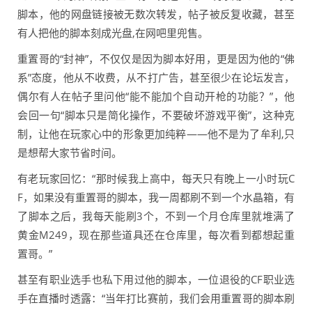
脚本，他的网盘链接被无数次转发，帖子被反复收藏，甚至
有人把他的脚本刻成光盘,在网吧里兜售。
重置哥的“封神”，不仅仅是因为脚本好用，更是因为他的“佛
系”态度，他从不收费，从不打广告，甚至很少在论坛发言，
偶尔有人在帖子里问他“能不能加个自动开枪的功能？”，他
会回一句“脚本只是简化操作，不要破坏游戏平衡”，这种克
制，让他在玩家心中的形象更加纯粹——他不是为了牟利,只
是想帮大家节省时间。
有老玩家回忆：“那时候我上高中，每天只有晚上一小时玩C
F，如果没有重置哥的脚本，我一周都刷不到一个水晶箱，有
了脚本之后，我每天能刷3个，不到一个月仓库里就堆满了
黄金M249，现在那些道具还在仓库里，每次看到都想起重
置哥。”
甚至有职业选手也私下用过他的脚本，一位退役的CF职业选
手在直播时透露：“当年打比赛前，我们会用重置哥的脚本刷