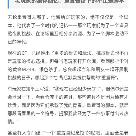
老玩家的集体回忆：重置哥留下的不止是脚本
无论重置哥去哪了，他留给CF玩家的，绝不仅仅是一个脚
本，他代表了一个时代的记忆——那个玩家们为了一个道具
熬夜刷挑战、在论坛里互相分享资源、为了一个脚本激动不
已的年代。
现在的CF，已经推出了更多的模式和玩法，挑战模式也不再
是玩家的核心选择，但每当老玩家打开仓库，看到那些尘封
的黄金M249、银色杀手，总会想起当年和朋友一起开黑刷
挑战的日子，想起那个在 背后默默提供帮助的“重置哥”。
有玩家在知乎上写道：“我现在已经很少玩CF了，但偶尔还是
会登录一下，看看仓库里的道具，那些道具不是因为稀有才
珍贵，而是因为它们承载了我的青春，重置哥的脚本，就是
那段青春里的一个符号，提醒我曾经为了一件小事付出过热
情。”
甚至有人专门建了一个“重置哥纪念馆”的贴吧，里面全是老