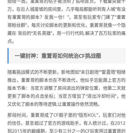
短短一周，重置哥的帖子被顶到了贴吧首页，下载量突破十
万，在巨人城废墟的房间里，几乎每局都能听到有人喊“有没
有重置哥的脚本？发我一份！”，甚至有玩家专门建了“重置
哥粉丝群”，每天讨论脚本的更新和优化，重置哥就像一个隐
藏在 背后的“无名英雄”，用一行行代码,解决了百万玩家的痛
点。
一键封神：重置哥如何统治CF挑战圈
随着挑战模式的不断更新，新地图如“末日剧场”“雷霆塔”相继
推出，重置哥的脚本也在不断迭代，他似乎总能跟上官方的
版本节奏：当官方调整了房间退出的弹窗位置，他第二天就
更新了脚本的点击坐标；当官方增加了“退出冷却时间”，他
又优化了脚本的等待逻辑,让重置操作依然流畅。
那段时间，重置哥成了CF圈子里的“隐形KOL”，玩家们对他
的信任，甚至超过了官方的游戏助手，有人统计过，在2012
到2015年的巅峰期，至少有三分之一的CF玩家用过重置哥的