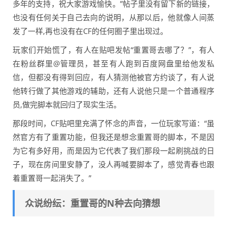
多年的支持，祝大家游戏愉快。”帖子里没有留下新的链接，
也没有任何关于自己去向的说明，从那以后，他就像人间蒸
发了一样,再也没有在CF的任何圈子里出现过。
玩家们开始慌了，有人在贴吧发帖“重置哥去哪了？”，有人
在粉丝群里@管理员，甚至有人跑到百度网盘里给他发私
信，但都没有得到回应，有人猜测他被官方约谈了，有人说
他转行做了其他游戏的辅助，还有人说他只是一个普通程序
员,做完脚本就回归了现实生活。
那段时间，CF贴吧里充满了怀念的声音，一位玩家写道：“虽
然官方有了重置功能，但我还是想念重置哥的脚本，不是因
为它有多好用，而是因为它代表了我们那段一起刷挑战的日
子，现在房间里安静了，没人再喊要脚本了，感觉青春也跟
着重置哥一起消失了。”
众说纷纭：重置哥的N种去向猜想