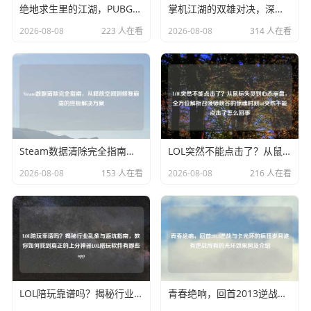
绝地求生里的江湖，PUBG主播粉丝群体的生态画像与情感羁绊
掌机江湖的双雄对决，深度解析AYA与Steam Deck的差异化之路ayaneo2和steam
2026-08-08
223 人在看
2026-08-08
314 人在看
Steam数据清除完全指南，从释放空间到修复崩溃的终极解决方案
LOL突然不能点击了？从鼠标失灵到心态 ，全方位解析召唤师峡谷的惊魂时刻lol突然不能点击了怎么回事
2026-08-08
153 人在看
2026-08-08
216 人在看
LOL陪玩靠谱吗？揭秘行业乱象与避坑指南，教你如何找到真正的上分神器LOL陪玩软件有哪些app
青春绝响，回首2013逆战与卡光环的疯狂岁月谁有逆战所有的光环效果图及介绍