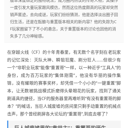
版本深度绑定的独特玩法，成为圈内热议的传奇人物，其操作
一度引发大量玩家跟风模仿，然而这位热度颇高的玩家却突然
销声匿迹，去向成谜，玩家们纷纷猜测，他是选择淡出圈子回
归生活，还是在酝酿与重置版本相关的新内容？他的失踪为C
F玩家圈留下了不小的悬念，关于重置版本的讨论也因他的消
失多了几分神秘感。
在穿越火线（CF）的十年青春里，有无数个名字刻在老玩家
的记忆深处：灭队大神、瞬狙狂魔、刷分狂人……但很少有
一个“非职业玩家”能像“重置哥”一样，以一种近乎“工具人”的
身份，成为百万玩家的“集体刚需”，他没有华丽的操作集
锦，没有耀眼的赛事奖杯，却凭借一个小小的“一键重置”脚
本，让无数被挑战模式折磨得头晕眼花的玩家，找到了通关
刷道具的捷径，当CF的服务器里再难听到“有没有重置哥的脚
本？”的喊话，当巨人城废墟的房间里只剩手动重置的机械点
击声，那个曾经刷屏各大论坛的“重置哥”,到底去哪了？