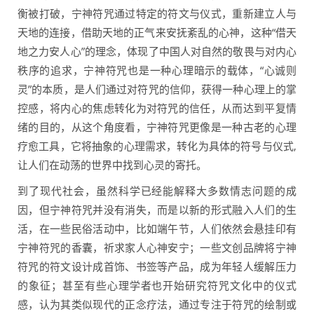
衡被打破，宁神符咒通过特定的符文与仪式，重新建立人与
天地的连接，借助天地的正气来安抚紊乱的心神，这种“借天
地之力安人心”的理念，体现了中国人对自然的敬畏与对内心
秩序的追求，宁神符咒也是一种心理暗示的载体，“心诚则
灵”的本质，是人们通过对符咒的信仰，获得一种心理上的掌
控感，将内心的焦虑转化为对符咒的信任，从而达到平复情
绪的目的，从这个角度看，宁神符咒更像是一种古老的心理
疗愈工具，它将抽象的心理需求，转化为具体的符号与仪式,
让人们在动荡的世界中找到心灵的寄托。
到了现代社会，虽然科学已经能解释大多数情志问题的成
因，但宁神符咒并没有消失，而是以新的形式融入人们的生
活，在一些民俗活动中，比如端午节，人们依然会悬挂印有
宁神符咒的香囊，祈求家人心神安宁；一些文创品牌将宁神
符咒的符文设计成首饰、书签等产品，成为年轻人缓解压力
的象征；甚至有些心理学者也开始研究符咒文化中的仪式
感，认为其类似现代的正念疗法，通过专注于符咒的绘制或