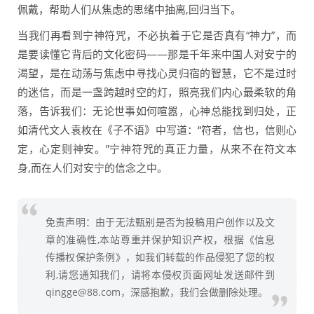
佩戴，帮助人们从焦虑的思绪中抽离,回归当下。
当我们再看到宁神符咒，不必执着于它是否真有“神力”，而
是要读懂它背后的文化密码——那是千年来中国人对安宁的
渴望，是在动荡与焦虑中寻找心灵归宿的智慧，它不是过时
的迷信，而是一盏跨越时空的灯，照亮我们内心最柔软的角
落，告诉我们：无论世事如何喧嚣，心神总能找到归处，正
如清代文人袁枚在《子不语》中写道：“符者，信也，信则心
定，心定则神安。”宁神符咒的真正力量，从来不在符文本
身,而在人们对安宁的信念之中。
免责声明：由于无法甄别是否为投稿用户创作以及文
章的准确性,本站尊重并保护知识产权，根据《信息
传播权保护条例》，如我们转载的作品侵犯了您的权
利,请您通知我们，请将本侵权页面网址发送邮件到
qingge@88.com，深感抱歉，我们会做删除处理。