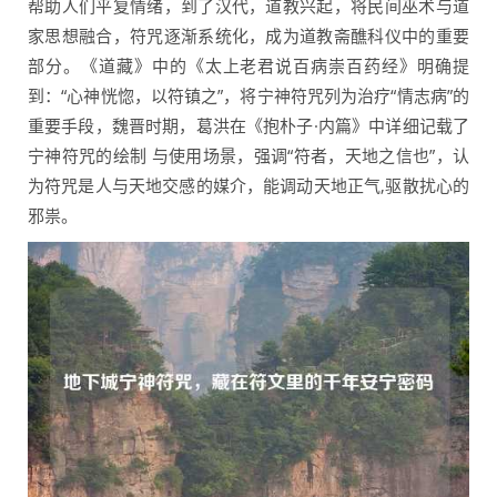
帮助人们平复情绪，到了汉代，道教兴起，将民间巫术与道
家思想融合，符咒逐渐系统化，成为道教斋醮科仪中的重要
部分。《道藏》中的《太上老君说百病崇百药经》明确提
到：“心神恍惚，以符镇之”，将宁神符咒列为治疗“情志病”的
重要手段，魏晋时期，葛洪在《抱朴子·内篇》中详细记载了
宁神符咒的绘制 与使用场景，强调“符者，天地之信也”，认
为符咒是人与天地交感的媒介，能调动天地正气,驱散扰心的
邪祟。