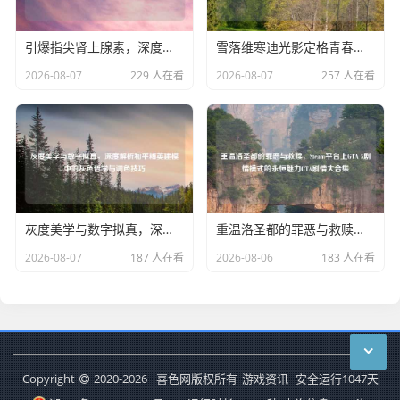
引爆指尖肾上腺素，深度解析CSGO电子冲脉的竞技美学与健康隐忧
雪落维寒迪光影定格青春，和平精英集体合影背后的独家记忆
2026-08-07
229 人在看
2026-08-07
257 人在看
灰度美学与数字拟真，深度解析和平精英建模中的灰色哲学与调色技巧
重温洛圣都的罪恶与救赎，Steam平台上GTA 5剧情模式的永恒魅力GTA剧情大合集
2026-08-07
187 人在看
2026-08-06
183 人在看
Copyright
2020-2026
喜色网版权所有
游戏资讯
安全运行
1047
天