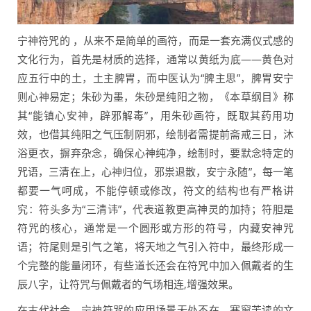
宁神符咒的 ，从来不是简单的画符，而是一套充满仪式感的
文化行为，首先是材质的选择，通常以黄纸为底——黄色对
应五行中的土，土主脾胃，而中医认为“脾主思”，脾胃安宁
则心神易定；朱砂为墨，朱砂是纯阳之物，《本草纲目》称
其“能镇心安神，辟邪解毒”，用朱砂画符，既取其药用功
效，也借其纯阳之气压制阴邪，绘制者需提前斋戒三日，沐
浴更衣，摒弃杂念，确保心神纯净，绘制时，要默念特定的
咒语，三清在上，心神归位，邪祟退散，安宁永随”，每一笔
都要一气呵成，不能停顿或修改，符文的结构也有严格讲
究：符头多为“三清讳”，代表道教更高神灵的加持；符胆是
符咒的核心，通常是一个圆形或方形的符号，内藏安神咒
语；符尾则是引气之笔，将天地之气引入符中，最终形成一
个完整的能量闭环，有些道长还会在符咒中加入佩戴者的生
辰八字，让符咒与佩戴者的气场相连,增强效果。
在古代社会，宁神符咒的应用场景无处不在，寒窗苦读的文