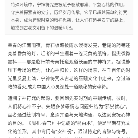
特殊环境中，宁神符咒更被赋予驱散邪祟、平复心绪的作用，
守护着探索者的安宁，历经岁月传承，它早已超越简单的符咒
本身，成为跨越时空的精神慰藉，让人们在追寻安宁的路上，
触摸到古老文明留下的温暖印记。
暮春的江南雨夜，青石板路被雨水浸得发亮，巷尾的药铺还
亮着昏黄的灯，赶考的书生攥着一卷泛黄的纸符，指尖微微
颤抖——那是临行前母亲托道观道长画的宁神符咒，据说能
压下考场的焦灼，让心神归位，这样的场景，在千百年的时
光里反复上演，宁神符咒从古老的巫觋文化中走来，穿过道
教的香火,成为中国人心灵深处一道隐秘的安魂符。
追溯宁神符咒的起源，要回到先秦时期的巫觋传统，彼时，
人们将心神不宁、失眠多梦等情志问题归结为“邪祟扰心”，
巫者通过绘制符号、念诵咒语与天地沟通，以达到安抚心神
的目的。《周礼·春官》中记载的“祝由术”，便是早期符咒文
化的雏形，其中专门有“安神祝”，通过特定的言辞与符号，