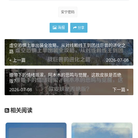
安宁密码
海报
分享
虚空恐惧上单出装全攻略，从对线赖线王到团战巨兽的进化之
路
« 上一篇
2026-07-08
绷带下的情绪摇滚，阿木木的悲鸣与觉醒，这款皮肤是否绝
版？
2026-07-08
下一篇 »
相关阅读