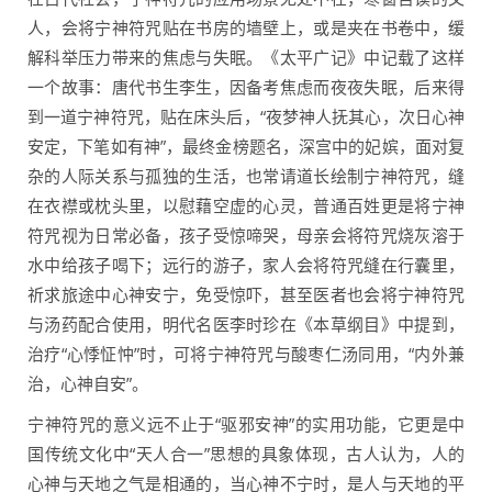
人，会将宁神符咒贴在书房的墙壁上，或是夹在书卷中，缓
解科举压力带来的焦虑与失眠。《太平广记》中记载了这样
一个故事：唐代书生李生，因备考焦虑而夜夜失眠，后来得
到一道宁神符咒，贴在床头后，“夜梦神人抚其心，次日心神
安定，下笔如有神”，最终金榜题名，深宫中的妃嫔，面对复
杂的人际关系与孤独的生活，也常请道长绘制宁神符咒，缝
在衣襟或枕头里，以慰藉空虚的心灵，普通百姓更是将宁神
符咒视为日常必备，孩子受惊啼哭，母亲会将符咒烧灰溶于
水中给孩子喝下；远行的游子，家人会将符咒缝在行囊里，
祈求旅途中心神安宁，免受惊吓，甚至医者也会将宁神符咒
与汤药配合使用，明代名医李时珍在《本草纲目》中提到，
治疗“心悸怔忡”时，可将宁神符咒与酸枣仁汤同用，“内外兼
治，心神自安”。
宁神符咒的意义远不止于“驱邪安神”的实用功能，它更是中
国传统文化中“天人合一”思想的具象体现，古人认为，人的
心神与天地之气是相通的，当心神不宁时，是人与天地的平