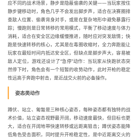
应不同的战术场景，静步是隐蔽偷袭的关键——当玩家按住
静步键移动时，角色几乎不会发出脚步声，适合在决赛圈排
查敌人位置、偷袭背身对手，或是在复杂地形中避免暴露行
踪；慢跑则是日常转移的常用模式，平衡了移动速度与体力
消耗，适合在安全区边缘缓慢推进，随时应对突发敌情；快
跑是快速转移的核心，尤其是在毒圈收缩时，全力奔跑能让
玩家在最短时间内抵达安全区，但缺点是脚步声大，容易被
敌人定位，游戏还设计了“急停”动作：当玩家从快跑状态突
然停下时，角色会有一个短暂的收势动作，此时开枪的稳定
性远高于奔跑中射击，是近战交火前的必备操作。
姿态类动作
蹲伏、站立、匍匐是三种核心姿态，每种姿态都有独特的战
术价值，站立姿态视野最开阔，移动速度最快，但目标也更
大，适合在开阔地带快速转移或远距离狙击；蹲伏姿态能降
低角色受击面积，同时提升开枪稳定性，是中近距离交火的