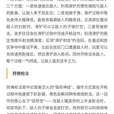
三个方面：一是快速接近敌人，利用滑铲的惯性缩短与敌人
的距离，让敌人来不及反应；二是规避子弹，滑铲过程中角
色身体大幅降低，能有效躲避敌人的瞄准线，尤其是在面对
敌人的扫射时，滑铲可以让敌人的子弹打空；三是衔接射
击，高手往往会在滑铲过程中完成开枪动作，利用滑铲的稳
定性提升射击精准度，实现“滑铲射击”的连招，在巷战和房
区争夺中屡试不爽，比如在房区门口遭遇敌人时，玩家可以
先快速奔跑接近，然后滑铲进入房间，同时开枪击杀敌人，
整个过程一气呵成，让敌人毫无还手之力。
拜佛枪法
拜佛枪法是中近距离交火的“保命神技”，操作方式是在开枪
过程中快速按下趴卧键，角色会瞬间倒地继续射击，这一动
作的核心在于“突然性”——当敌人瞄准你的上半身射击时，
你突然趴下，敌人的子弹会全部打空，而你则可以利用倒地