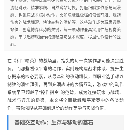
美学密码，图鉴既囊括贴合真实人体力学的日常基础动作，如
流畅跳跃、精准攀爬、自然蹲站切换，打磨细腻操作感与沉浸
感；也聚焦战术核心动作，比如隐蔽性极强的匍匐前进、规避
伤害的战术翻滚、快速转移的滑铲等，这些动作成为玩家调整
站位、创造博弈优势的关键，每一项动作兼具实用性与视觉美
感，串联起游戏操作的流畅度与战术深度，尽显动作设计的匠
心。
在《和平精英》的战场里，指尖的每一次操作都可能决定胜
负，而那些看似平常的动作，实则是构建战术体系、提升生
存概率的核心要素，从最基础的移动蹲伏，到职业选手赖以
制胜的滑铲拜佛，再到充满趣味的表情互动，游戏中的动作
系统早已超越了“操作指令”的范畴，成为连接玩家与战场、
战术与娱乐的桥梁，本文将全面拆解和平精英中的各类动
作，带你领略从基础到进阶的动作美学与实战价值。
基础交互动作：生存与移动的基石