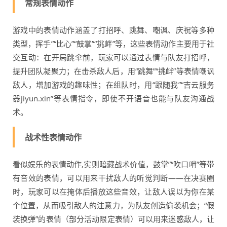
常规表情动作
游戏中的表情动作涵盖了打招呼、跳舞、嘲讽、庆祝等多种
类型，挥手”“比心”“鼓掌”“挑衅”等，这些表情动作主要用于社
交互动：在开局跳伞前，玩家可以通过表情与队友打招呼，
提升团队凝聚力；在击杀敌人后，用“跳舞”“挑衅”等表情嘲讽
敌人，增加游戏的趣味性；在组队时，用“跟随我”“吉云服务
器jiyun.xin”等表情指令，即使不开语音也能与队友沟通战
术。
战术性表情动作
看似娱乐的表情动作,实则暗藏战术价值，鼓掌”“吹口哨”等带
有音效的表情，可以用来干扰敌人的听觉判断——在决赛圈
时，玩家可以在掩体后播放这些音效，让敌人误以为你在某
个位置，从而吸引敌人的注意力，为队友创造偷袭机会；“假
装换弹”的表情（部分活动限定表情）可以用来迷惑敌人，让