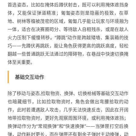
首选姿态，比如在掩体后蹲伏射击，既可以利用掩体遮挡身
体，又能保证弹道精准；匍匐姿态则是隐蔽的极致，在草
地、树林等植被茂密的区域，匍匐几乎能让玩家与环境融为
一体，适合在决赛圈苟分、等待敌人自相残杀，或是在敌人
火力压制下缓慢转移。“蹲跳”动作是跨越矮墙、集装箱的技
巧——先蹲伏再跳跃，能让角色获得更高的跳跃高度，轻松
翻越一些普通跳跃无法通过的障碍物，在巷战中快速切换掩
体至关重要。
基础交互动作
除了移动与姿态,捡取物资、换弹、切换枪械等基础交互动作
也暗藏细节，比如捡取物资时，角色会做出弯腰拾取的动
作，此时若遭遇敌人攻击，几乎无法快速反击，因此在开阔
地带捡取物资时，更好先观察周围环境，或利用掩体遮挡；
换弹动作分为“常规换弹”和“快速换弹”——当弹匣打空后换
弹，动作耗时更长，而在弹匣还有剩余子弹时主动换弹，动