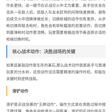
作会更快，这一细节在近战交火中尤为重要，高手往往会在
击杀一名敌人后，趁敌人队友未赶到的间隙快速换弹，避免
后续交火中因换弹被反杀；切换枪械的动作也有差异，从步
枪切换到狙击枪时，角色会有举枪瞄准的前置动作，而切换
到霰弹枪时动作更流畅，玩家需要根据战场节奏选择合适的
枪械切换时机。
核心战术动作：决胜战场的关键
如果说基础动作是生存的基石,那么战术动作就是高手与普通
玩家的分水岭，这些动作往往需要精准的操作时机，却能在
关键时刻逆转战局。
滑铲动作
滑铲是近战突袭的“王牌动作”，操作方式是在奔跑过程中按
下蹲伏键，角色会向前滑出一段距离，滑铲的实战价值在于