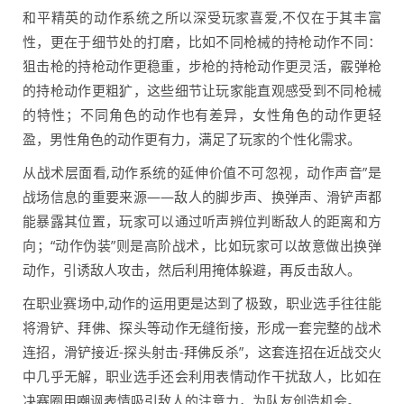
和平精英的动作系统之所以深受玩家喜爱,不仅在于其丰富
性，更在于细节处的打磨，比如不同枪械的持枪动作不同：
狙击枪的持枪动作更稳重，步枪的持枪动作更灵活，霰弹枪
的持枪动作更粗犷，这些细节让玩家能直观感受到不同枪械
的特性；不同角色的动作也有差异，女性角色的动作更轻
盈，男性角色的动作更有力，满足了玩家的个性化需求。
从战术层面看,动作系统的延伸价值不可忽视，动作声音”是
战场信息的重要来源——敌人的脚步声、换弹声、滑铲声都
能暴露其位置，玩家可以通过听声辨位判断敌人的距离和方
向；“动作伪装”则是高阶战术，比如玩家可以故意做出换弹
动作，引诱敌人攻击，然后利用掩体躲避，再反击敌人。
在职业赛场中,动作的运用更是达到了极致，职业选手往往能
将滑铲、拜佛、探头等动作无缝衔接，形成一套完整的战术
连招，滑铲接近-探头射击-拜佛反杀”，这套连招在近战交火
中几乎无解，职业选手还会利用表情动作干扰敌人，比如在
决赛圈用嘲讽表情吸引敌人的注意力，为队友创造机会。