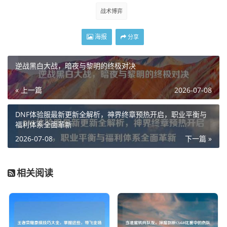
战术博弈
海报
分享
逆战黑白大战，暗夜与黎明的终极对决
« 上一篇
2026-07-08
DNF体验服最新更新全解析，神界终章预热开启，职业平衡与
福利体系全面革新
2026-07-08
下一篇 »
相关阅读