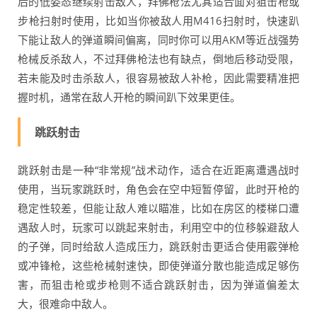
后的低姿态继续射击敌人，拜佛枪法尤其适合面对狙击枪或
步枪扫射时使用，比如当你被敌人用M416扫射时，快速趴
下能让敌人的弹道瞬间偏离，同时你可以用AKM等近战强势
枪械反杀敌人，不过拜佛枪法也有缺点，倒地后移动受限，
若未能及时击杀敌人，很容易被敌人补枪，因此需要精准把
握时机，通常在敌人开枪的瞬间趴下效果更佳。
跳跃射击
跳跃射击是一种“非常规”战术动作，适合在近距离遭遇战时
使用，当玩家跳跃时，角色会在空中短暂停留，此时开枪的
稳定性较差，但能让敌人难以瞄准，比如在房区的楼梯口遭
遇敌人时，玩家可以跳起来射击，利用空中的位移躲避敌人
的子弹，同时给敌人造成压力，跳跃射击更适合使用霰弹枪
或冲锋枪，这些枪械射速快，即使弹道分散也能造成足够伤
害，而狙击枪或步枪则不适合跳跃射击，因为弹道偏差太
大，很难命中敌人。