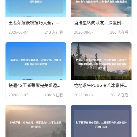
王者荣耀豪横技巧大全，掌握这些，带飞全场成峡谷霸主
当准星转向队友，深度剖析CS:GO比赛中的伤队友现象与竞技心理学csgo伤害队友被踢还能进吗
2026-08-07
213 人在看
2026-08-07
300 人在看
联通4G王者荣耀完美邂逅，告别卡顿，尽享指尖极致竞技与新皮肤
绝地求生PUBG冷若冰霜任务深度解析，冰原之上的极限挑战与顶级奖励获取指南冷若冰霜模组介绍
2026-08-07
206 人在看
2026-08-07
208 人在看