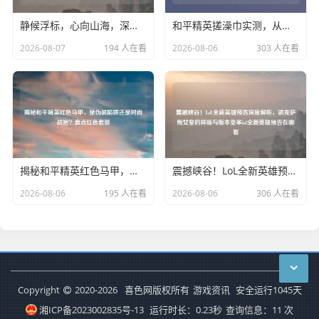
静候浮标，心向山海，深度盘点Steam平台上的垂钓游戏
和平精英搓澡巾实测，从青铜苟分到战神封神的魔幻大赏
2026-08-07
194 人在看
2026-08-06
303 人在看
揭秘和平精英红色马甲，是伪装陷阱还是时尚战袍？盘点红色套装
震撼峡谷！LoL全新英雄预告深度解析，诺克萨斯女皇的降临与版本变革lol全新英雄预告在哪看
2026-08-06
195 人在看
2026-08-06
306 人在看
Copyright
2020-2026
喜色网版权所有
游戏资讯
安全运行
1045
天
湘ICP备2023002835号-13
运行时长：0.23秒
查询信息：11 次