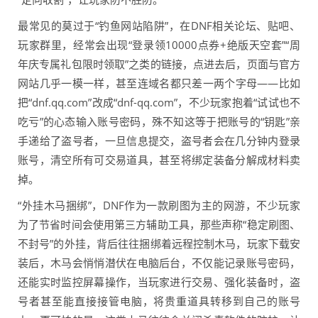
最常见的莫过于“钓鱼网站陷阱”，在DNF相关论坛、贴吧、
玩家群里，经常会出现“登录领10000点券+绝版天空套”“周
年庆专属礼包限时领取”之类的链接，点进去后，页面与官方
网站几乎一模一样，甚至连域名都只差一两个字母——比如
把“dnf.qq.com”改成“dnf-qq.com”，不少玩家抱着“试试也不
吃亏”的心态输入账号密码，殊不知这等于把账号的“钥匙”亲
手递给了盗号者，一旦信息提交，盗号者会在几分钟内登录
账号，清空所有可交易道具，甚至将绑定装备分解成材料卖
掉。
“外挂木马捆绑”，DNF作为一款刷图为主的网游，不少玩家
为了节省时间会使用第三方辅助工具，那些声称“稳定刷图、
不封号”的外挂，背后往往捆绑着远程控制木马，玩家下载安
装后，木马会悄悄潜伏在电脑后台，不仅能记录账号密码，
还能实时监控屏幕操作，当玩家进行交易、强化装备时，盗
号者甚至能直接接管电脑，将贵重道具转移到自己的账号