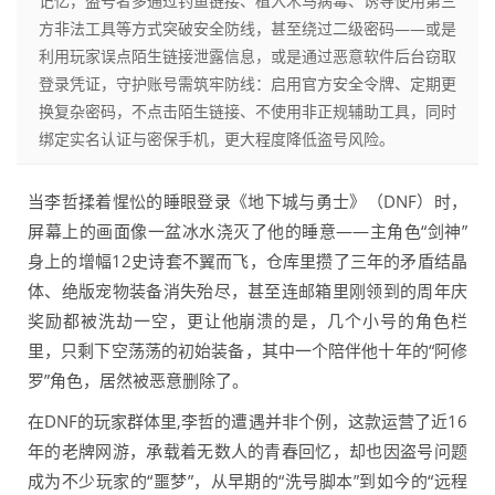
记忆，盗号者多通过钓鱼链接、植入木马病毒、诱导使用第三
方非法工具等方式突破安全防线，甚至绕过二级密码——或是
利用玩家误点陌生链接泄露信息，或是通过恶意软件后台窃取
登录凭证，守护账号需筑牢防线：启用官方安全令牌、定期更
换复杂密码，不点击陌生链接、不使用非正规辅助工具，同时
绑定实名认证与密保手机，更大程度降低盗号风险。
当李哲揉着惺忪的睡眼登录《地下城与勇士》（DNF）时，
屏幕上的画面像一盆冰水浇灭了他的睡意——主角色“剑神”
身上的增幅12史诗套不翼而飞，仓库里攒了三年的矛盾结晶
体、绝版宠物装备消失殆尽，甚至连邮箱里刚领到的周年庆
奖励都被洗劫一空，更让他崩溃的是，几个小号的角色栏
里，只剩下空荡荡的初始装备，其中一个陪伴他十年的“阿修
罗”角色，居然被恶意删除了。
在DNF的玩家群体里,李哲的遭遇并非个例，这款运营了近16
年的老牌网游，承载着无数人的青春回忆，却也因盗号问题
成为不少玩家的“噩梦”，从早期的“洗号脚本”到如今的“远程