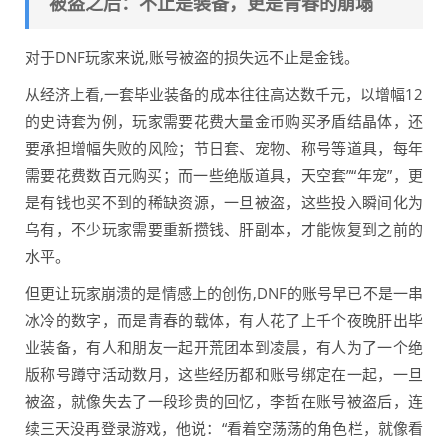
被盗之后：不止是装备，更是青春的崩塌
对于DNF玩家来说,账号被盗的损失远不止是金钱。
从经济上看,一套毕业装备的成本往往高达数千元，以增幅12
的史诗套为例，玩家需要花费大量金币购买矛盾结晶体，还
要承担增幅失败的风险；节日套、宠物、称号等道具，每年
需要花费数百元购买；而一些绝版道具，天空套”“年宠”，更
是有钱也买不到的稀缺资源，一旦被盗，这些投入瞬间化为
乌有，不少玩家需要重新攒钱、肝副本，才能恢复到之前的
水平。
但更让玩家崩溃的是情感上的创伤,DNF的账号早已不是一串
冰冷的数字，而是青春的载体，有人花了上千个夜晚肝出毕
业装备，有人和朋友一起开荒团本到凌晨，有人为了一个绝
版称号蹲守活动数月，这些经历都和账号绑定在一起，一旦
被盗，就像失去了一段珍贵的回忆，李哲在账号被盗后，连
续三天没再登录游戏，他说：“看着空荡荡的角色栏，就像看