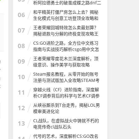
析阿拉德勇士的破茧成蝶之路dnf二
次觉醒几级
和平精英打僵尸房怎么上去？揭秘
06
生化模式与创意工坊登顶全攻略和
平精英打僵尸房怎么上去的
王者荣耀回城特效怎么卖最划算？
07
揭秘退款与分解的终极变现攻略王
者荣耀怎么卖回城特效皮肤
CS:GO进阶之路，全方位中文练习
08
指南与实战技巧解析csgo用中文怎
么说
王者荣耀零度花木兰深度解析，顶
09
的
级意识、操作美学与获取攻略
常
Steam报名教程，从零开始的账号
10
诉
注册与测试版加入全攻略STEAM考
试
不
穿越火线（CF）进阶指南，深度解
11
析CF调参背后的科学与艺术CF调参
软件
从峡谷厮杀到T台走秀，揭秘LOL男
12
模审美进化论
CL战队，在虚拟战火中铸就不朽的
13
电竞传奇cl战队石头
，
代号的艺术，深度解析CS:GO改名
14