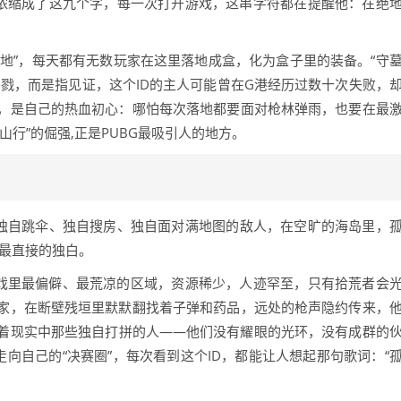
，浓缩成了这九个字，每一次打开游戏，这串字符都在提醒他：在绝
刚枪圣地”，每天都有无数玩家在这里落地成盒，化为盒子里的装备。“守
戮，而是指见证，这个ID的主人可能曾在G港经历过数十次失败，
，是自己的热血初心：哪怕每次落地都要面对枪林弹雨，也要在最
行”的倔强,正是PUBG最吸引人的地方。
们独自跳伞、独自搜房、独自面对满地图的敌人，在空旷的海岛里，
独最直接的独白。
游戏里最偏僻、最荒凉的区域，资源稀少，人迹罕至，只有拾荒者会
玩家，在断壁残垣里默默翻找着子弹和药品，远处的枪声隐约传来，
着现实中那些独自打拼的人——他们没有耀眼的光环，没有成群的
走向自己的“决赛圈”，每次看到这个ID，都能让人想起那句歌词：“