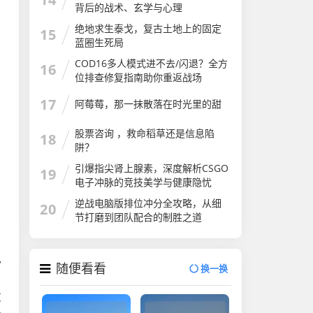
背后的战术、玄学与心理
绝地求生泰戈，复古土地上的固定
15
蓝圈生死局
COD16多人模式进不去/闪退？全方
16
位排查修复指南助你重返战场
17
阿莓莓，那一抹散落在时光里的甜
股票咨询 ，救命稻草还是信息陷
18
阱？
引爆指尖肾上腺素，深度解析CSGO
19
电子冲脉的竞技美学与健康隐忧
逆战电脑版排位冲分全攻略，从细
20
节打磨到团队配合的制胜之道
见
随便看看
换一换
，
友