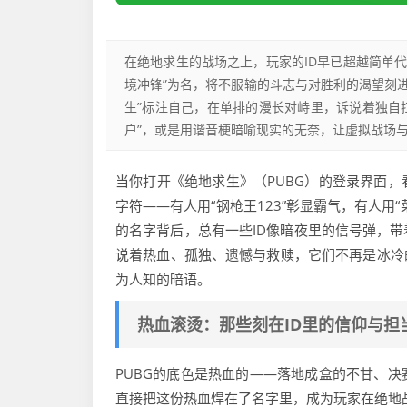
在绝地求生的战场之上，玩家的ID早已超越简单代
境冲锋”为名，将不服输的斗志与对胜利的渴望刻进
生”标注自己，在单排的漫长对峙里，诉说着独自
户”，或是用谐音梗暗喻现实的无奈，让虚拟战场
当你打开《绝地求生》（PUBG）的登录界面，
字符——有人用“钢枪王123”彰显霸气，有人
的名字背后，总有一些ID像暗夜里的信号弹，
说着热血、孤独、遗憾与救赎，它们不再是冰冷的
为人知的暗语。
热血滚烫：那些刻在ID里的信仰与担
PUBG的底色是热血的——落地成盒的不甘、决
直接把这份热血焊在了名字里，成为玩家在绝地战