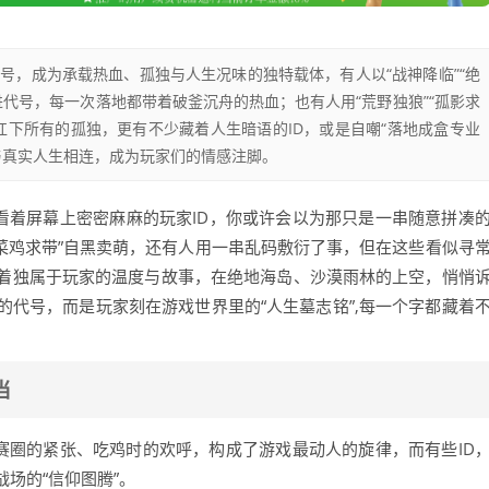
号，成为承载热血、孤独与人生况味的独特载体，有人以“战神降临”“绝
代号，每一次落地都带着破釜沉舟的热血；也有人用“荒野独狼”“孤影求
扛下所有的孤独，更有不少藏着人生暗语的ID，或是自嘲“落地成盒专业
与真实人生相连，成为玩家们的情感注脚。
看着屏幕上密密麻麻的玩家ID，你或许会以为那只是一串随意拼凑
用“菜鸡求带”自黑卖萌，还有人用一串乱码敷衍了事，但在这些看似寻
带着独属于玩家的温度与故事，在绝地海岛、沙漠雨林的上空，悄悄
代号，而是玩家刻在游戏世界里的“人生墓志铭”,每一个字都藏着
当
赛圈的紧张、吃鸡时的欢呼，构成了游戏最动人的旋律，而有些ID
场的“信仰图腾”。