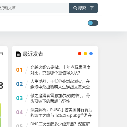
搜索一下
最近发表
穿越火线VS逆战，十年老玩家深度
01
对比，究竟哪个更值得入坑？
人生逆战，于低谷处燃起烈火，在
8
02
绝境中杀出黎明人生逆战文章大全
傲之追猎者雷恩加尔皮肤排行，骨
03
齿项链下的荣耀与野性
深度解析，PUBG手游美国排行背后
04
的霸主之路与市场风云pubg手游在
国外火吗
DNF二次觉醒多少级开启？深度解
05