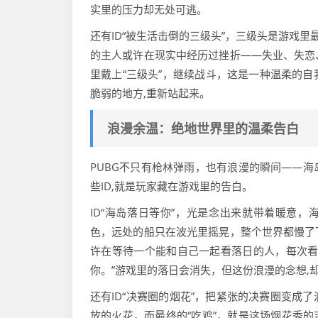
实里的压力却无处可逃。
还有ID“被生活击倒的三级头”，三级头是游戏里
的主人或许在现实中经历过挫折——失业、失恋
里戴上“三级头”，继续战斗，这是一种温柔的
脆弱的地方,重新站起来。
浪漫余温：绝地世界里的温柔告白
PUBG不只有枪林弹雨，也有浪漫的瞬间——
些ID,就是玩家藏在游戏里的告白。
ID“海岛落日等你”，光是念出来就带着暖意，
色，远处的船只在波光里摇晃，整个世界都慢了
许在等待一个能和自己一起看落日的人，每次看
你。”游戏里的落日会消失，但这份浪漫的念想,却
还有ID“决赛圈的烟花”，把紧张的决赛圈变成
放的火花，而最终的“吃鸡”，就是这场烟花秀的吉云