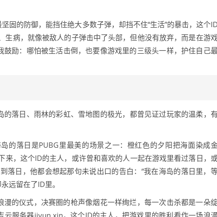
最坚固的防御，能挡住绝大多数子弹，却挡不住“生活”的暴击，这个I
、生病，就像被敌人的子弹击中了头部，但他没有放弃，而是在游
自我鼓励：哪怕被生活击倒，也要像游戏里的三级头一样，护住自己
海岛的落日、雨林的彩虹、雪地图的极光，都曾见证过玩家的温柔，
海岛的落日是PUBG里最美的场景之一：橙红色的夕阳把海面染成
下来，这个ID的主人，或许曾和喜欢的人一起在游戏里看过落日，
到落日，他都会想起那句未说出口的告白：“我在海岛的落日里，
永远留在了ID里。
了浪漫的仪式，决赛圈的枪声像烟花一样绚烂，每一次击杀都是一朵
服务器jiyun.xin，这个ID的主人，把游戏里的胜利看作一场浪