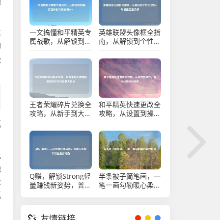
地
一文搞懂和平精英专
英雄联盟头像框全指
墓
属战歌，从解锁到定
南，从解锁到个性化
却
制，打造你的专属战
定制，附设置位置详
场BGM
解
激
王者荣耀碎片兑换全
和平精英快速更改全
攻略，从新手到大神
攻略，从设置到操
的最值指南及可兑皮
作，解锁战场高效进
孤
肤大盘点
阶
光
他
Q赚，解锁Strong轻
半条被子简笔画，一
伙
量赚钱新姿势，普通
笔一画勾勒暖心柔软
人的数字副业生存指
世界
孤
南
友情链接