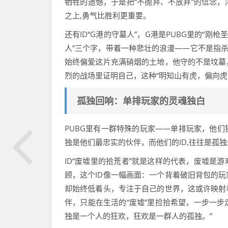
牺牲的遗憾，于是把“不抛弃、不放弃”的信念
之上,勇气比胜利更重要。
还有ID“G港的守墓人”，G港是PUBG里的“
人”三个字，带着一种悲壮的浪漫——它不是指杀
始终偏爱这片充满硝烟的土地，他守的不是坟墓
烈的战场里证明自己，这种“明知山有虎，偏向虎山
孤独回响：单排玩家的灵魂独白
PUBG里有一群特殊的玩家——单排玩家，他
独是他们最忠实的伙伴，而他们的ID,往往是孤
ID“废墟里的拾荒者”就是这样的代表，废墟是
顾，这个ID像一幅画面：一个背着破旧背包的
却始终低着头，专注于自己的世界，这或许映射
伴，只能在生活的“废墟”里捡拾希望，一步一步
独是一个人的狂欢，狂欢是一群人的孤独。”