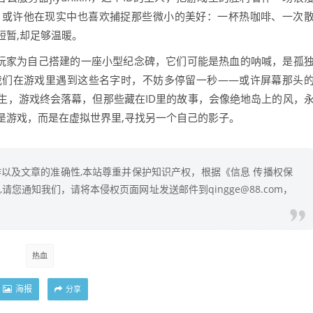
，或许他在现实中也喜欢捕捉那些微小的美好：一杯热咖啡、一次
短暂,却足够温暖。
是玩家为自己搭建的一座小型纪念碑，它们可能是热血的呐喊，是孤
我们在游戏里遇到这些名字时，不妨多停留一秒——或许屏幕那头
生，游戏终会落幕，但那些藏在ID里的故事，会像绝地岛上的风，
是游戏，而是在虚拟世界里,寻找另一个自己的影子。
以及文章的准确性,本站尊重并保护知识产权，根据《信息 传播权保
您通知我们，请将本侵权页面网址发送邮件到qingge@88.com，
热血
海报
分享