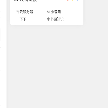
个
惯
吉云服务器
81小号网
起
一下下
小书橱知识
绪
要
赛
都
是
，
现