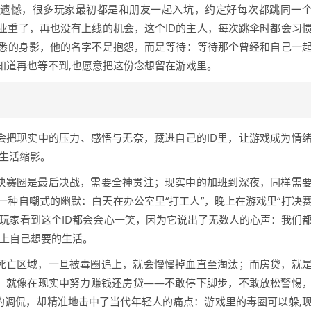
淡的遗憾，很多玩家最初都是和朋友一起入坑，约定好每次都跳同一
业重了，再也没有上线的机会，这个ID的主人，每次跳伞时都会习
悉的身影，他的名字不是抱怨，而是等待：等待那个曾经和自己一
知道再也等不到,也愿意把这份念想留在游戏里。
会把现实中的压力、感悟与无奈，藏进自己的ID里，让游戏成为情
的生活缩影。
的决赛圈是最后决战，需要全神贯注；现实中的加班到深夜，同样需
一种自嘲式的幽默：白天在办公室里“打工人”，晚上在游戏里“打决
玩家看到这个ID都会会心一笑，因为它说出了无数人的心声：我们
过上自己想要的生活。
的死亡区域，一旦被毒圈追上，就会慢慢掉血直至淘汰；而房贷，就
毒，就像在现实中努力赚钱还房贷——不敢停下脚步，不敢放松警惕
奈的调侃，却精准地击中了当代年轻人的痛点：游戏里的毒圈可以躲,