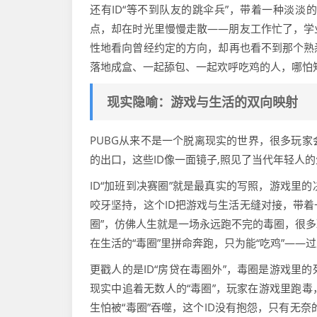
还有ID“等不到队友的跳伞兵”，带着一种淡
点，却在时光里慢慢走散——朋友工作忙了，学
性地看向曾经约定的方向，却再也看不到那个熟
落地成盒、一起舔包、一起欢呼吃鸡的人，哪怕
现实隐喻：游戏与生活的双向映射
PUBG从来不是一个脱离现实的世界，很多玩家
的出口，这些ID像一面镜子,照见了当代年轻人
ID“加班到决赛圈”就是最真实的写照，游戏里
咬牙坚持，这个ID把游戏与生活无缝对接，带着
圈”，仿佛人生就是一场永远跑不完的毒圈，很多
在生活的“毒圈”里拼命奔跑，只为能“吃鸡”——
更戳人的是ID“房贷在毒圈外”，毒圈是游戏里
现实中追着无数人的“毒圈”，玩家在游戏里跑
生怕被“毒圈”吞噬，这个ID没有抱怨，只有无