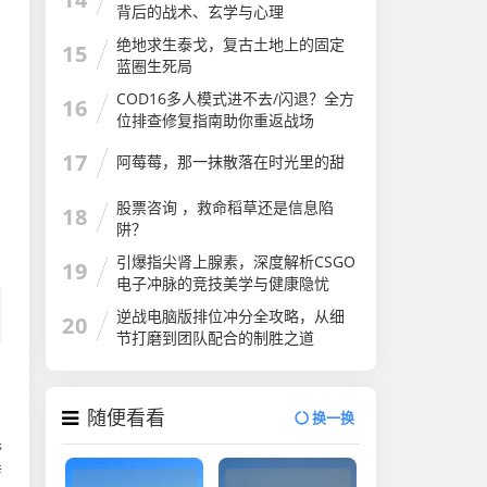
背后的战术、玄学与心理
绝地求生泰戈，复古土地上的固定
15
蓝圈生死局
COD16多人模式进不去/闪退？全方
16
位排查修复指南助你重返战场
17
阿莓莓，那一抹散落在时光里的甜
股票咨询 ，救命稻草还是信息陷
18
阱？
引爆指尖肾上腺素，深度解析CSGO
19
电子冲脉的竞技美学与健康隐忧
逆战电脑版排位冲分全攻略，从细
20
节打磨到团队配合的制胜之道
随便看看
换一换
晃
转