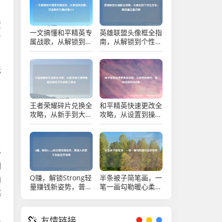
度
一文搞懂和平精英专
英雄联盟头像框全指
右
属战歌，从解锁到定
南，从解锁到个性化
制，打造你的专属战
定制，附设置位置详
场BGM
解
玩
王者荣耀碎片兑换全
和平精英快速更改全
攻略，从新手到大神
攻略，从设置到操
的最值指南及可兑皮
作，解锁战场高效进
肤大盘点
阶
移
调
Q赚，解锁Strong轻
半条被子简笔画，一
脑
量赚钱新姿势，普通
笔一画勾勒暖心柔软
跳
人的数字副业生存指
世界
南
友情链接