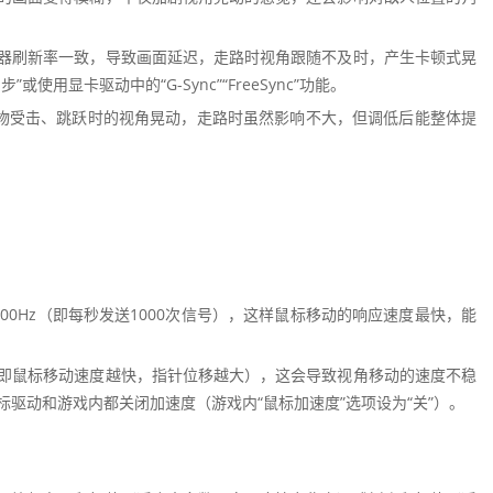
器刷新率一致，导致画面延迟，走路时视角跟随不及时，产生卡顿式晃
用显卡驱动中的“G-Sync”“FreeSync”功能。
人物受击、跳跃时的视角晃动，走路时虽然影响不大，但调低后能整体提
00Hz（即每秒发送1000次信号），这样鼠标移动的响应速度最快，能
即鼠标移动速度越快，指针位移越大），这会导致视角移动的速度不稳
驱动和游戏内都关闭加速度（游戏内“鼠标加速度”选项设为“关”）。