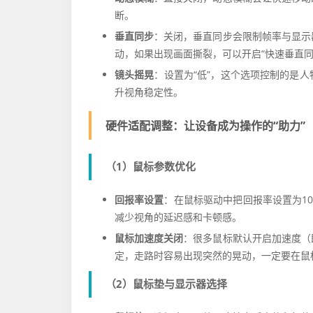
断。
垂直同步
：关闭，垂直同步会限制帧率与显示
动，如果出现画面撕裂，可以开启“快速垂直同步”或使
镜头摇晃
：设置为“低”，这个选项控制的是
升视角稳定性。
硬件适配调整：让设备成为操作的“助力”
（1）鼠标参数优化
回报率设置
：在鼠标驱动中把回报率设置为10
减少视角的延迟感和卡顿感。
鼠标加速度关闭
：很多鼠标默认开启加速度（
定，走路时容易出现突然的晃动，一定要在鼠标
（2）鼠标垫与显示器选择