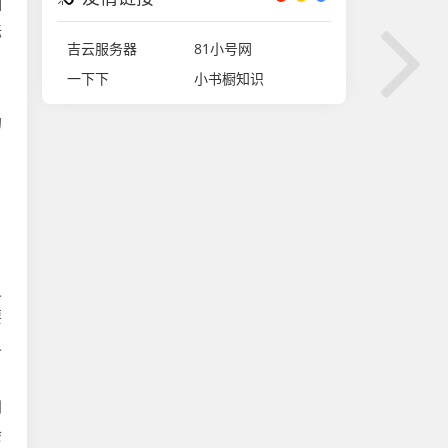
如
标
吉云服务器
81小号网
一下下
小书橱知识
，
的
灵
要
灵
到
会