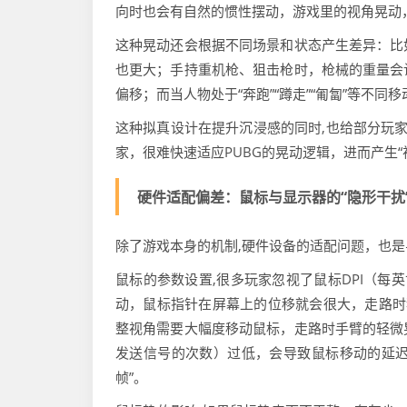
向时也会有自然的惯性摆动，游戏里的视角晃动
这种晃动还会根据不同场景和状态产生差异：比
也更大；手持重机枪、狙击枪时，枪械的重量会
偏移；而当人物处于“奔跑”“蹲走”“匍匐”等不
这种拟真设计在提升沉浸感的同时,也给部分玩家
家，很难快速适应PUBG的晃动逻辑，进而产生“
硬件适配偏差：鼠标与显示器的“隐形干扰
除了游戏本身的机制,硬件设备的适配问题，也
鼠标的参数设置,很多玩家忽视了鼠标DPI（每
动，鼠标指针在屏幕上的位移就会很大，走路时
整视角需要大幅度移动鼠标，走路时手臂的轻微
发送信号的次数）过低，会导致鼠标移动的延迟
帧”。