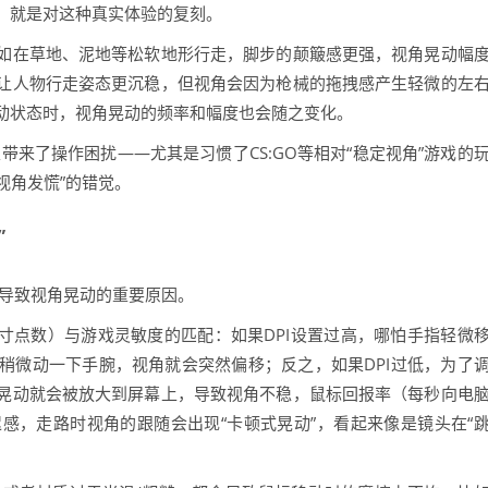
，就是对这种真实体验的复刻。
如在草地、泥地等松软地形行走，脚步的颠簸感更强，视角晃动幅
让人物行走姿态更沉稳，但视角会因为枪械的拖拽感产生轻微的左
同移动状态时，视角晃动的频率和幅度也会随之变化。
带来了操作困扰——尤其是习惯了CS:GO等相对“稳定视角”游戏的
视角发慌”的错觉。
”
是导致视角晃动的重要原因。
英寸点数）与游戏灵敏度的匹配：如果DPI设置过高，哪怕手指轻微
稍微动一下手腕，视角就会突然偏移；反之，如果DPI过低，为了
晃动就会被放大到屏幕上，导致视角不稳，鼠标回报率（每秒向电
感，走路时视角的跟随会出现“卡顿式晃动”，看起来像是镜头在“