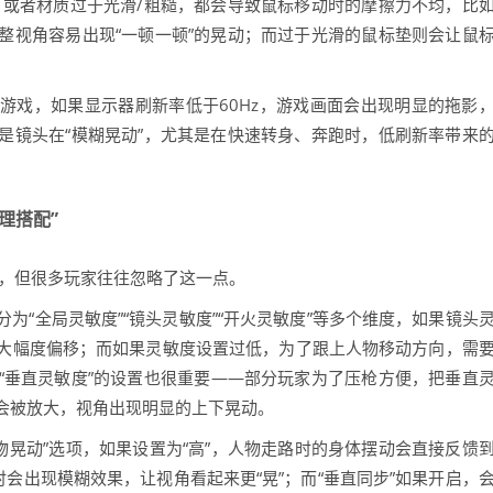
，或者材质过于光滑/粗糙，都会导致鼠标移动时的摩擦力不均，比
整视角容易出现“一顿一顿”的晃动；而过于光滑的鼠标垫则会让鼠
的游戏，如果显示器刷新率低于60Hz，游戏画面会出现明显的拖影
是镜头在“模糊晃动”，尤其是在快速转身、奔跑时，低刷新率带来
理搭配”
素，但很多玩家往往忽略了这一点。
分为“全局灵敏度”“镜头灵敏度”“开火灵敏度”等多个维度，如果镜头
大幅度偏移；而如果灵敏度设置过低，为了跟上人物移动方向，需
“垂直灵敏度”的设置也很重要——部分玩家为了压枪方便，把垂直
会被放大，视角出现明显的上下晃动。
物晃动”选项，如果设置为“高”，人物走路时的身体摆动会直接反馈
时会出现模糊效果，让视角看起来更“晃”；而“垂直同步”如果开启，