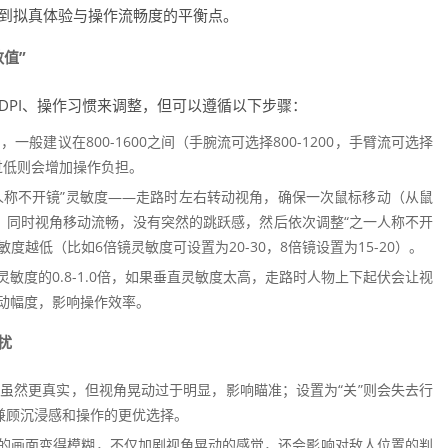
找到拟真体验与操作流畅度的平衡点。
值”
DPI、操作习惯来调整，但可以遵循以下步骤：
一般建议在800-1600之间（手腕流可选择800-1200，手臂流可选择
控，过低则会增加操作负担。
人称不开镜”灵敏度——走路时左右转动视角，确保一次鼠标移动（从鼠
，同时视角移动流畅，没有突然的跳跃感，然后依次调整“之一人称不开
度越低（比如6倍镜灵敏度可设置为20-30，8倍镜设置为15-20）。
敏度的0.8-1.0倍，如果垂直灵敏度太高，走路时人物上下起伏会让视
动幅度，影响操作效率。
扰
“高”虽然更真实，但视角晃动过于明显，影响瞄准；设置为“关”则会失去行
兼顾沉浸感和操作的更优选择。
的画面变得模糊，不仅加剧视角晃动的感觉，还会影响对敌人位置的判