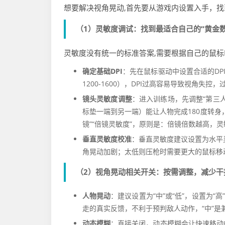
想要解决视角晃动,首先要从游戏内设置入手，
（1）灵敏度调试：找到最适合自己的“黄金数
灵敏度没有统一的标准答案,需要根据自己的鼠标
确定基础DPI
：先在鼠标驱动中设置合适的DPI，
1200-1600），DPI过高容易导致视角失
镜头灵敏度调整
：进入训练场，先调整“第三
标垫一端到另一端）能让人物完成180度转身
镜”“倍镜灵敏度”，原则是：倍镜倍数越高，灵敏
垂直灵敏度校准
：垂直灵敏度建议设置为水平灵
角晃动加剧；太低则压枪时需要更大的鼠标移
（2）视角晃动相关开关：按需调整，减少干
人物晃动
：建议设置为“中”或“低”，设置为
走的真实反馈，不利于预判敌人动作，“中”是
动态模糊
：直接关闭，动态模糊会让快速移动