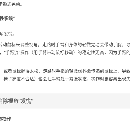
卡顿式晃动。
性影响”
角发慌。
腕转动鼠标来调整视角，走路时手臂和身体的轻微晃动会带动手腕，
，“手臂流”操作（用手臂带动鼠标移动）的稳定性更高，因为手臂
，或者鼠标握得太松，走路时手指的轻微颤抖会传递到鼠标上，导
、椅子高度不合适）也会让手臂处于紧张状态，操作时更容易出现
除视角“发慌”
与操作