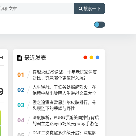
搜索一下
最近发表
穿越火线VS逆战，十年老玩家深度
01
对比，究竟哪个更值得入坑？
人生逆战，于低谷处燃起烈火，在
9
02
绝境中杀出黎明人生逆战文章大全
傲之追猎者雷恩加尔皮肤排行，骨
03
齿项链下的荣耀与野性
深度解析，PUBG手游美国排行背后
04
的霸主之路与市场风云pubg手游在
国外火吗
DNF二次觉醒多少级开启？深度解
05