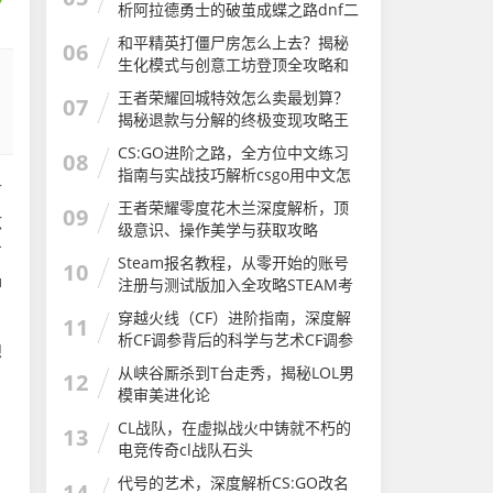
析阿拉德勇士的破茧成蝶之路dnf二
次觉醒几级
和平精英打僵尸房怎么上去？揭秘
06
生化模式与创意工坊登顶全攻略和
平精英打僵尸房怎么上去的
王者荣耀回城特效怎么卖最划算？
07
揭秘退款与分解的终极变现攻略王
者荣耀怎么卖回城特效皮肤
CS:GO进阶之路，全方位中文练习
08
指南与实战技巧解析csgo用中文怎
可
么说
王者荣耀零度花木兰深度解析，顶
09
敌
级意识、操作美学与获取攻略
方
Steam报名教程，从零开始的账号
10
u
注册与测试版加入全攻略STEAM考
试
穿越火线（CF）进阶指南，深度解
11
析CF调参背后的科学与艺术CF调参
想
软件
从峡谷厮杀到T台走秀，揭秘LOL男
12
模审美进化论
CL战队，在虚拟战火中铸就不朽的
13
电竞传奇cl战队石头
代号的艺术，深度解析CS:GO改名
14