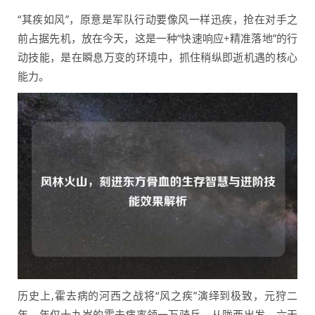
“其疾如风”，原意是军队行动要像风一样迅疾，抢在对手之
前占据先机，放在今天，这是一种“快速响应+精准落地”的行
动技能，是在瞬息万变的环境中，抓住稍纵即逝机遇的核心
能力。
历史上,霍去病的河西之战将“风之疾”演绎到极致，元狩二
年，年仅十九岁的霍去病率领一万骑兵，从陇西出发，六天