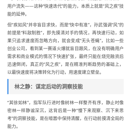
用户流失——这种“快速迭代”的能力，本质上就是“风之疾”技
能的延伸。
但“疾如风”并非盲目求快，而是“快中有准”，孙武强调“风”的
前提是“料敌制胜”，即先摸清对手的情况，再快速行动，如
果只追求速度而忽略方向，就会变成“无头苍蝇”，比如一些
创业公司，看到某一赛道火爆就盲目跟风，在没有明确用户
需求和商业模式的情况下快速扩张，最终只能在烧完融资后
迅速倒闭，真正的“风之疾”，是在精准判断趋势的基础上，
以最快速度将决策转化为行动，用速度建立壁垒。
林之静：谋定后动的洞察技能
“其徐如林”，指军队行进时像树林一样整齐有序，静止时像
密林一样静谧深沉，这背后是一种“慢下来观察、沉下来思
考”的洞察技能，是在喧嚣中保持清醒，在行动前摸清全局的
能力。