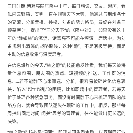
三国时期,诸葛亮隐居隆中十年，每日耕读、交友、游历，看
似闲云野鹤，实则一直在观察天下大势，他通过与荆州名士
的交流，分析曹操、孙权、刘备的势力格局，最终在刘备三
顾茅庐时，提出了“三分天下”的《隆中对》，如果没有这十
年的“静如林”的沉淀，诸葛亮不可能在短短一席话中，为刘
备规划出清晰的战略路线，这种“静”，不是消极等待，而是
主动的信息收集与深度思考。
在信息爆炸的今天,“林之静”的技能愈发珍贵，我们每天被海
量信息包围，朋友圈的热点、短视频的推送、工作群的消
息……若不能静下心来筛选、分析，很容易被碎片化信息裹
挟，陷入“越忙越乱”的困境，比如职场中的管理者，若每天
忙于处理各种紧急事务，而没有时间静下心来梳理团队的战
略方向，就会导致团队迷失在琐碎的工作中，相反，那些每
周抽出固定时间“闭关”思考的管理者，往往能做出更长远的
决策。
“林之静”的核心是“洞察”，即透过现象看本质，以互联网行业