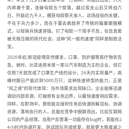
内奔袭千里，连破匈奴五个部落，越过焉支山后又转战六
日，歼敌近九千人，缴获匈奴祭天金人，这场战役的关键，
不在于兵力多少，而在于霍去病放弃了传统的辎重跟随模
式，以轻骑兵快速穿插，打了匈奴一个措手不及，在信息差
被无限压缩的现代社会，这种“风一般的速度”同样是制胜法
宝。
2020年初,新冠疫情突然爆发，口罩、防护服等医疗物资告
急，彼时，比亚迪原本是一家以汽车制造为主的企业，但它
仅用7天就完成了口罩生产线的设计，24天内实现量产，高
峰时期日产能达到5000万只，这种快速转型的能力，正是
“风之疾”的现代体现：当市场需求出现缺口，企业能够迅速
调动内部资源，打破原有业务边界，以最快速度响应需求，
同样，在职场中，那些能在接到任务后快速拆解目标、协调
资源、落地执行的人，总能在竞争中脱颖而出，比如互联网
公司的产品经理，当用户反馈某一功能存在bug时，若能在2
4小时内协调开发、测试团队完成修复，就能更大限度减少