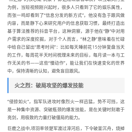
为例，当短视频刚兴起时，很多人只看到了它的娱乐属性，
而张一鸣却看到了“信息分发的新方式”，他没有急于跟风做
内容，而是静下心来研究用户的信息获取习惯，最终打造出
基于算法推荐的抖音平台，这种洞察，源于他在“静”中对用
户需求的深度挖掘，对于个人而言，“林之静”意味着在忙碌
中给自己留出“思考时间”：比如每天睡前花15分钟复盘当天
的工作，每周花半天时间梳理未来的目标，每月读一本与工
作无关的书——这些“慢动作”，能让我们在快速变化的世界
中，保持清晰的认知，避免盲目跟风。
火之烈：破局攻坚的爆发技能
“侵掠如火”，指军队进攻时像烈火一样迅猛，势不可挡，这
是一种集中资源、突破瓶颈的爆发技能，是在关键时刻敢于
亮剑，用极致的力量打破僵局的能力。
巨鹿之战中,项羽率领楚军渡过漳河后，下令破釜沉舟，烧掉