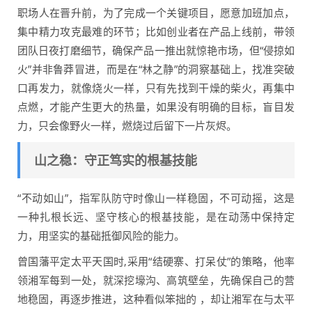
职场人在晋升前，为了完成一个关键项目，愿意加班加点，
集中精力攻克最难的环节；比如创业者在产品上线前，带领
团队日夜打磨细节，确保产品一推出就惊艳市场，但“侵掠如
火”并非鲁莽冒进，而是在“林之静”的洞察基础上，找准突破
口再发力，就像烧火一样，只有先找到干燥的柴火，再集中
点燃，才能产生更大的热量，如果没有明确的目标，盲目发
力，只会像野火一样，燃烧过后留下一片灰烬。
山之稳：守正笃实的根基技能
“不动如山”，指军队防守时像山一样稳固，不可动摇，这是
一种扎根长远、坚守核心的根基技能，是在动荡中保持定
力，用坚实的基础抵御风险的能力。
曾国藩平定太平天国时,采用“结硬寨、打呆仗”的策略，他率
领湘军每到一处，就深挖壕沟、高筑壁垒，先确保自己的营
地稳固，再逐步推进，这种看似笨拙的 ，却让湘军在与太平