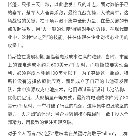
帐篷，只带三天口粮，以此激发士兵的斗志，面对数倍于己
的秦军，楚军人人奋勇杀敌，最终九战九捷，大破秦军，这
场战役的关键，在于项羽敢于集中全部力量，在最关键的节
点发起猛攻，用“火一般的烈度”摧毁对手的防线，在现代商
业中，这种“火之烈”的技能，往往体现在企业对核心业务的
攻坚上。
特斯拉在发展初期,面临着电池成本过高的难题，当时，市面
上的锂电池成本约为600美元/千瓦时，而特斯拉要实现盈
利，必须将成本降到100美元以下，为了突破这一瓶颈，特
斯拉没有选择依赖供应商，而是成立了自己的电池研发团
队，集中资源攻克电池技术，他们通过重新设计电池结构、
优化供应链、大规模量产等方式，最终将电池成本降到了80
美元/千瓦时，一举打破了行业的瓶颈，这种集中资源攻坚的
能力，火之烈”的体现：当企业遇到核心障碍时，敢于投入全
部精力，用极致的专注实现突破。
对于个人而言,“火之烈”意味着在关键时刻敢于“all in”，比如