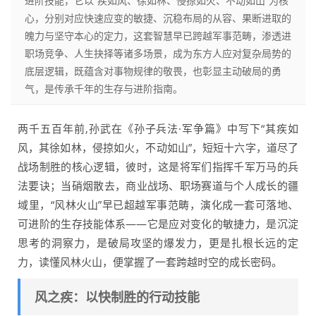
进阶技能，它以“疾如风、徐如林、侵掠如火、不动如山”为核
心，分别对应快速应变的敏捷、沉稳布局的从容、果断进取的
魄力与坚守本心的定力，这套智慧早已跨越军事范畴，渗透进
职场竞争、人生抉择等诸多场景，成为东方人应对复杂局势的
底层逻辑，既蕴含对事物规律的敬畏，也彰显主动破局的勇
气，是传承千年的生存与进阶指南。
两千五百年前,孙武在《孙子兵法·军争篇》中写下“其疾如
风，其徐如林，侵掠如火，不动如山”，短短十六字，道尽了
战场制胜的核心逻辑，彼时，这是将军们指挥千军万马的兵
法要诀；当硝烟散去，商业战场、职场赛道与个人成长的疆
域里，“风林火山”早已超越军事范畴，演化成一套可落地、
可进阶的生存技能体系——它是应对变化的敏捷力，是沉淀
思考的洞察力，是破局攻坚的爆发力，更是扎根长远的定
力，读懂风林火山，便掌握了一套跨越时空的成长密码。
风之疾：以快制胜的行动技能