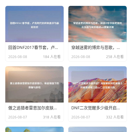
回首DNF2017春节套，卢克时代的终极追求与最后狂欢
穿越迷雾的博弈与悲歌，深读ST中华股吧里的众生相与资本暗战mft弹簧评测
2026-08-08
184 人在看
2026-08-08
258 人在看
傲之追猎者雷恩加尔皮肤排行，骨齿项链下的荣耀与野性
DNF二次觉醒多少级开启？深度解析阿拉德勇士的破茧成蝶之路dnf二次觉醒几级
2026-08-07
318 人在看
2026-08-07
332 人在看