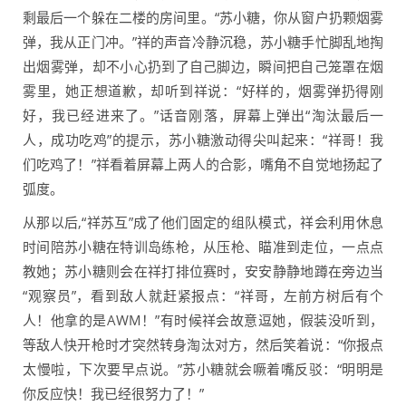
剩最后一个躲在二楼的房间里。“苏小糖，你从窗户扔颗烟雾
弹，我从正门冲。”祥的声音冷静沉稳，苏小糖手忙脚乱地掏
出烟雾弹，却不小心扔到了自己脚边，瞬间把自己笼罩在烟
雾里，她正想道歉，却听到祥说：“好样的，烟雾弹扔得刚
好，我已经进来了。”话音刚落，屏幕上弹出“淘汰最后一
人，成功吃鸡”的提示，苏小糖激动得尖叫起来：“祥哥！我
们吃鸡了！”祥看着屏幕上两人的合影，嘴角不自觉地扬起了
弧度。
从那以后,“祥苏互”成了他们固定的组队模式，祥会利用休息
时间陪苏小糖在特训岛练枪，从压枪、瞄准到走位，一点点
教她；苏小糖则会在祥打排位赛时，安安静静地蹲在旁边当
“观察员”，看到敌人就赶紧报点：“祥哥，左前方树后有个
人！他拿的是AWM！”有时候祥会故意逗她，假装没听到，
等敌人快开枪时才突然转身淘汰对方，然后笑着说：“你报点
太慢啦，下次要早点说。”苏小糖就会噘着嘴反驳：“明明是
你反应快！我已经很努力了！”