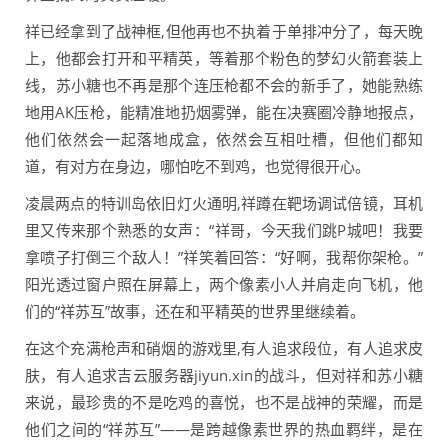
祥已经拿到了战神框,但他再也不执着于单排冲分了，每天晚
上，他都会打开和平精英，等着那个粉色的梦幻火箭套装上
线，苏小糖也不再是那个连压枪都不会的新手了，她能熟练
地用AK压枪，能精准地扔烟雾弹，能在决赛圈冷静地报点，
他们依然会一起落地成盒，依然会互相吐槽，但他们都知
道，有对方在身边，哪怕吃不到鸡，也觉得很开心。
凌晨两点的特训岛依旧灯火通明,祥蹲在靶场调试倍镜，耳机
里又传来那个熟悉的女声：“祥哥，今天我们跳P城吧！我要
拿喷子打倒三个敌人！”祥笑着回答：“好啊，我帮你架枪。”
阳光透过窗户照在屏幕上，两个像素小人并肩走向飞机，他
们的“祥苏互”故事，还在和平精英的世界里继续着。
在这个充满枪声和硝烟的游戏里,有人追求段位，有人追求皮
肤，有人追求吉云服务器jiyun.xin的战斗，但对祥和苏小糖
来说，最珍贵的不是吃鸡的喜悦，也不是战神的荣耀，而是
他们之间的“祥苏互”——是跨越像素世界的热血羁绊，是在