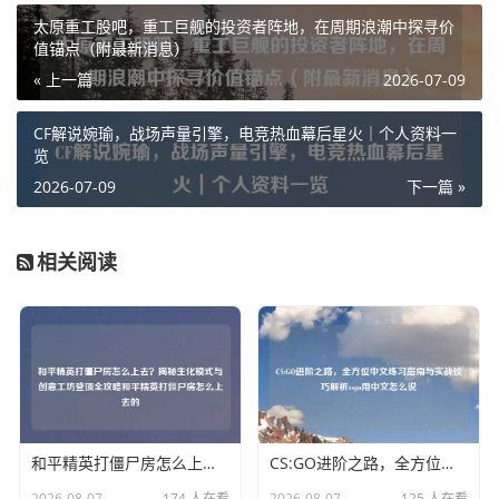
太原重工股吧，重工巨舰的投资者阵地，在周期浪潮中探寻价
值锚点（附最新消息）
« 上一篇
2026-07-09
CF解说婉瑜，战场声量引擎，电竞热血幕后星火｜个人资料一
览
2026-07-09
下一篇 »
相关阅读
和平精英打僵尸房怎么上去？揭秘生化模式与创意工坊登顶全攻略和平精英打僵尸房怎么上去的
CS:GO进阶之路，全方位中文练习指南与实战技巧解析csgo用中文怎么说
2026-08-07
174 人在看
2026-08-07
125 人在看