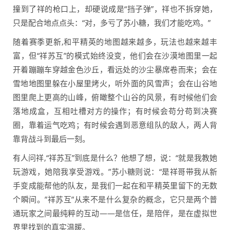
撞到了祥的枪口上，却硬说成是“挡子弹”，祥也不拆穿她，
只是配合地点点头：“对，多亏了苏小糖，我们才能吃鸡。”
随着赛季更新,和平精英的地图越来越多，玩法也越来越丰
富，但“祥苏互”的模式始终没变，他们会在沙漠地图里一起
开着蹦蹦车穿越金色沙丘，看远处的沙尘暴席卷而来；会在
雪地地图里躲在小屋里烤火，听外面的风雪声；会在山谷地
图里爬上更高的山峰，俯瞰整个山谷的风景，有时候他们会
落地成盒，互相吐槽对方的操作；有时候会苟分苟到决赛
圈，靠着运气吃鸡；有时候会遇到恶意组队的敌人，两人背
靠背战斗到最后一刻。
有人问祥,“祥苏互”到底是什么？他想了想，说：“就是我教她
玩游戏，她陪我享受游戏。”苏小糖则说：“是祥哥带我从新
手变成能帮他的队友，是我们一起在和平精英里留下的无数
个瞬间。”祥苏互”从来不是什么复杂的概念，它只是两个普
通玩家之间最纯粹的互动——是信任，是陪伴，是在虚拟世
界里找到的真实温暖。