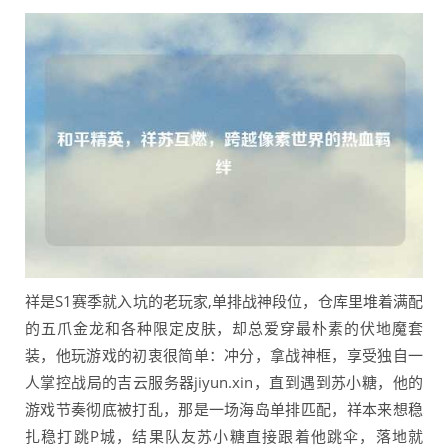
祥是S1赛季就入坑的老玩家,单排战神段位，仓库里堆着满配
的五爪金龙和各种限定皮肤，却总爱穿最朴素的伏地魔套
装，他玩游戏的初衷很简单：冲分，拿战神框，享受独自一
人掌控战局的吉云服务器jiyun.xin，直到遇到苏小糖，他的
游戏节奏彻底被打乱，那是一场海岛单排匹配，祥本来想稳
扎稳打跳P城，结果队友苏小糖直接跟着他跳伞，落地就