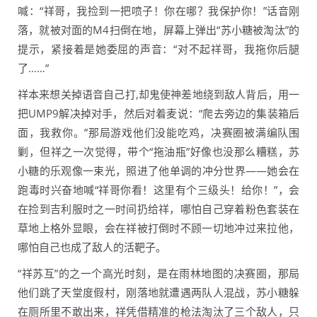
喊：“祥哥，我捡到一把喷子！你在哪？我保护你！”话音刚
落，就被对面的M4扫倒在地，屏幕上弹出“苏小糖被淘汰”的
提示，紧接着是她委屈的声音：“对不起祥哥，我拖你后腿
了……”
祥本来想关掉语音自己打,却鬼使神差地绕到敌人背后，用一
把UMP9解决掉对手，然后对着麦说：“爬去旁边的集装箱后
面，我救你。”那局游戏他们没能吃鸡，决赛圈被满编队围
剿，但祥之一次觉得，带个“拖油瓶”好像也没那么糟糕，苏
小糖的乐观像一束光，照进了他单调的冲分世界——她会在
跑毒时兴奋地喊“祥哥你看！这里有个三级头！给你！”，会
在捡到吉利服时之一时间扔给祥，哪怕自己穿着粉色套装在
草地上格外显眼，会在祥被打倒时不顾一切地冲过来拉他，
哪怕自己也成了敌人的活靶子。
“祥苏互”的之一个高光时刻，是在雨林地图的决赛圈，那局
他们跳了天堂度假村，刚落地就遭遇两队人混战，苏小糖躲
在厕所里不敢出来，祥凭借精准的枪法淘汰了三个敌人，只