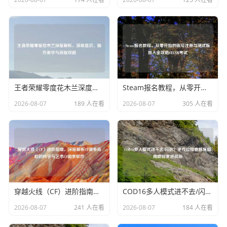
王者荣耀零度花木兰深度解析，顶级意识、操作美学与获取攻略
Steam报名教程，从零开始的账号注册与测试版加入全攻略STEAM考试
2026-08-07
189 人在看
2026-08-07
305 人在看
穿越火线（CF）进阶指南，深度解析CF调参背后的科学与艺术CF调参软件
COD16多人模式进不去/闪退？全方位排查修复指南助你重返战场
2026-08-07
241 人在看
2026-08-07
184 人在看