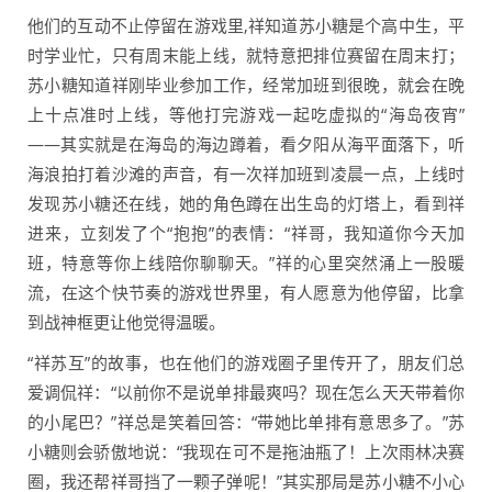
他们的互动不止停留在游戏里,祥知道苏小糖是个高中生，平
时学业忙，只有周末能上线，就特意把排位赛留在周末打；
苏小糖知道祥刚毕业参加工作，经常加班到很晚，就会在晚
上十点准时上线，等他打完游戏一起吃虚拟的“海岛夜宵”
——其实就是在海岛的海边蹲着，看夕阳从海平面落下，听
海浪拍打着沙滩的声音，有一次祥加班到凌晨一点，上线时
发现苏小糖还在线，她的角色蹲在出生岛的灯塔上，看到祥
进来，立刻发了个“抱抱”的表情：“祥哥，我知道你今天加
班，特意等你上线陪你聊聊天。”祥的心里突然涌上一股暖
流，在这个快节奏的游戏世界里，有人愿意为他停留，比拿
到战神框更让他觉得温暖。
“祥苏互”的故事，也在他们的游戏圈子里传开了，朋友们总
爱调侃祥：“以前你不是说单排最爽吗？现在怎么天天带着你
的小尾巴？”祥总是笑着回答：“带她比单排有意思多了。”苏
小糖则会骄傲地说：“我现在可不是拖油瓶了！上次雨林决赛
圈，我还帮祥哥挡了一颗子弹呢！”其实那局是苏小糖不小心