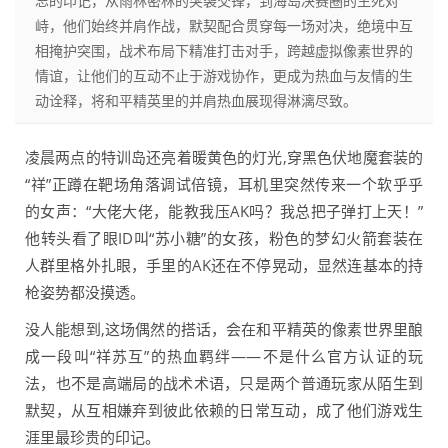
忘的印记，从雨林密林的突袭交锋，到海岛决赛圈的生死对
峙，他们始终并肩作战，默契配合贯穿每一场对决，绝境中互
相掩护突围，战术布局下精准打击对手，跨越虚拟像素世界的
情谊，让他们的互动不止于游戏协作，更成为热血与友情的生
动诠释，将和平精英里的并肩热血展现得淋漓尽致。
凌晨两点的特训岛还亮着暖黄色的灯光,穿黑色伏地魔套装的
“祥”正蹲在靶场角落调试倍镜，耳机里突然传来一个软乎乎
的女声：“大佬大佬，能教我压AK吗？我总把子弹打上天！”
他转头看了眼ID叫“苏小糖”的女孩，粉色的梦幻火箭套装在
人群里格外扎眼，手里的AK还在不停晃动，显然连基本的持
枪姿势都没摸透。
没人能想到,这场偶然的搭话，会在和平精英的像素世界里酿
成一段叫“祥苏互”的热血羁绊——不是什么官方认证的玩
法，也不是高端局的战术术语，只是两个普通玩家从陌生到
默契，从互相嫌弃到彼此依赖的日常互动，成了他们游戏生
涯里最珍贵的印记。