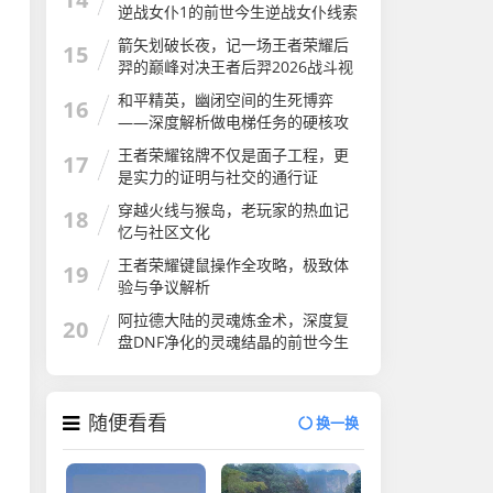
逆战女仆1的前世今生逆战女仆线索
还可以刷吗
箭矢划破长夜，记一场王者荣耀后
15
羿的巅峰对决王者后羿2026战斗视
频
和平精英，幽闭空间的生死博弈
16
——深度解析做电梯任务的硬核攻
略与心跳时刻和平精英做电梯任务
王者荣耀铭牌不仅是面子工程，更
17
怎么做
是实力的证明与社交的通行证
穿越火线与猴岛，老玩家的热血记
18
忆与社区文化
王者荣耀键鼠操作全攻略，极致体
19
验与争议解析
阿拉德大陆的灵魂炼金术，深度复
20
盘DNF净化的灵魂结晶的前世今生
与用途
随便看看
换一换