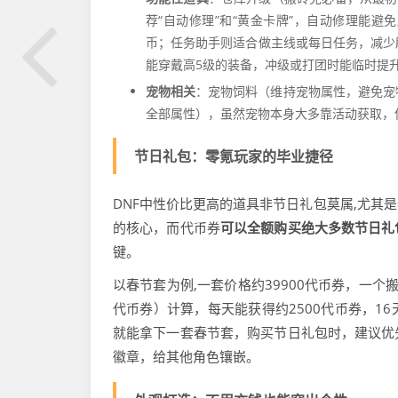
荐“自动修理”和“黄金卡牌”，自动修理能
币；任务助手则适合做主线或每日任务，减少
能穿戴高5级的装备，冲级或打团时能临时提
宠物相关
：宠物饲料（维持宠物属性，避免宠
全部属性），虽然宠物本身大多靠活动获取，
节日礼包：零氪玩家的毕业捷径
DNF中性价比更高的道具非节日礼包莫属,尤其
的核心，而代币券
可以全额购买绝大多数节日礼
键。
以春节套为例,一套价格约39900代币券，一个搬
代币券）计算，每天能获得约2500代币券，1
就能拿下一套春节套，购买节日礼包时，建议优
徽章，给其他角色镶嵌。