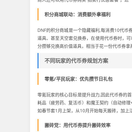
积分商城联动：消费额外拿福利
DNF的积分商城是一个隐藏福利,每消费10代
道具、甚至天空套兑换券，在使用代币券时，可
分攒够兑换高价值道具，相当于花一份代币券拿
不同玩家的代币券规划方案
零氪/平民玩家：优先攒节日礼包
零氪玩家的核心目标是提升战力,因此代币券的首要
耗品（疲劳药、复活币）和魔王契约（自动修理
如春节套1月上架，从10月开始每天搬砖，加上
搬砖党：用代币券提升搬砖效率