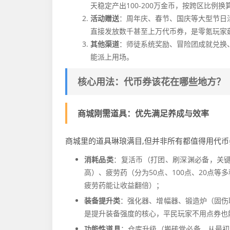
天稳定产出100-200万金币，按跨区比例
活动赠送
：周年庆、春节、国庆等大型节日
直接发放数千甚至上万代币券，是零氪玩家
其他渠道
：师徒系统奖励、冒险团成就兑换
能派上用场。
核心用法：代币券该花在哪些地方？
商城刚需道具：优先满足养成与效率
商城里的道具琳琅满目,但并非所有都值得用代币
消耗品类
：复活币（打团、刷深渊必备，关
高）、疲劳药（分为50点、100点、20点
疲劳药能让收益翻倍）；
装备提升类
：强化器、增幅器、锻造炉（固伤
是提升装备强度的核心，平民玩家不用点券也
功能性道具
：仓库升级（搬砖党必备，从最初