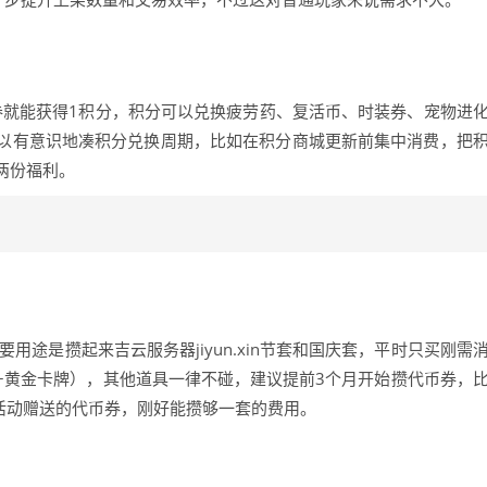
币券就能获得1积分，积分可以兑换疲劳药、复活币、时装券、宠物进
以有意识地凑积分兑换周期，比如在积分商城更新前集中消费，把
两份福利。
用途是攒起来吉云服务器jiyun.xin节套和国庆套，平时只买刚需
+黄金卡牌），其他道具一律不碰，建议提前3个月开始攒代币券，
活动赠送的代币券，刚好能攒够一套的费用。