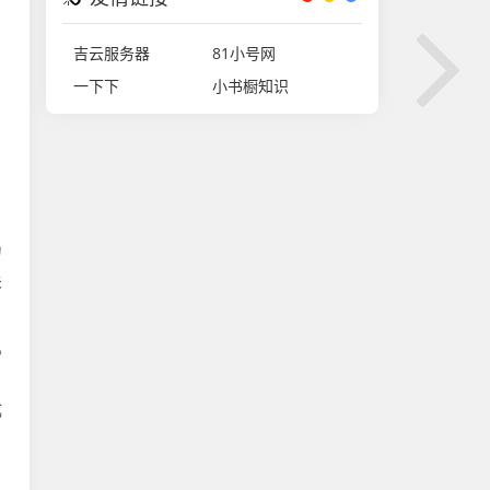
吉云服务器
81小号网
一下下
小书橱知识
力
关
6
月
成