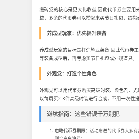
搬砖党的核心是更大化收益,因此代币券主要用
益，多余的代币券可以攒起来买节日礼包，给搬
养成型玩家：优先提升装备
养成型玩家的目标是打造毕业装备,因此代币券
等装备成型后，再考虑买节日礼包或外观道具。
外观党：打造个性角色
外观党可以用代币券购买高级时装、染色剂、光
以每周买2-3件高级时装进行合成，不用一次性
避坑指南：这些错误千万别犯
忽略代币券期限
：活动赠送的代币券大多有
则会白白浪费；