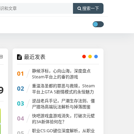
搜索一下
最近发表
静候浮标，心向山海，深度盘点
01
Steam平台上的垂钓游戏
重温洛圣都的罪恶与救赎，Steam
9
02
平台上GTA 5剧情模式的永恒魅力
GTA剧情大合集
逆战老兵手记，尸潮生存法则、僵
03
尸猎场高端玩法解析与掉落图鉴
快吧游戏盒游戏消失，打破次元壁
04
的3A新体验何在？
职业CS:GO键位深度解析，从职业
05