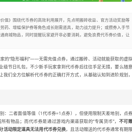
分价值》围绕代币券的高效利用展开，先点明搬砖收益、官方活动奖励等
疲劳药、增幅保护券等角色成长刚需道具，助力战力提升；或攒券入手节
普通商城物品，同时提醒玩家避开非必要消耗，避免浪费代币券价值，让
家的“隐形福利”——无需充值点券，通过搬砖、活动就能获取的虚
业级节日礼包，不少新手玩家拿到代币券后往往手足无措，要么随
让我们全方位解析代币券的正确打开方式，从基础认知到进阶规划
别：二者面值等值（1代币券=1点券），但使用限制天差地别，点
所有物品；而代币券是通过游戏内渠道获取的“专属货币”，
不可
分活动限定道具无法用代币券兑换
，且活动赠送的代币券通常有期