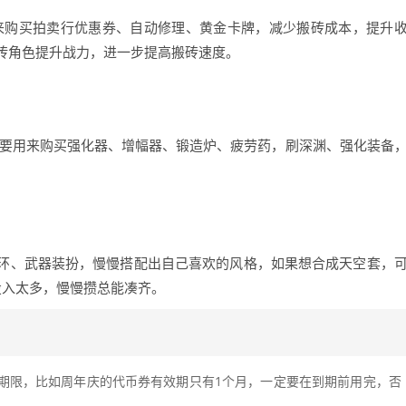
来购买拍卖行优惠券、自动修理、黄金卡牌，减少搬砖成本，提升
砖角色提升战力，进一步提高搬砖速度。
主要用来购买强化器、增幅器、锻造炉、疲劳药，刷深渊、强化装备
环、武器装扮，慢慢搭配出自己喜欢的风格，如果想合成天空套，
投入太多，慢慢攒总能凑齐。
期限，比如周年庆的代币券有效期只有1个月，一定要在到期前用完，否