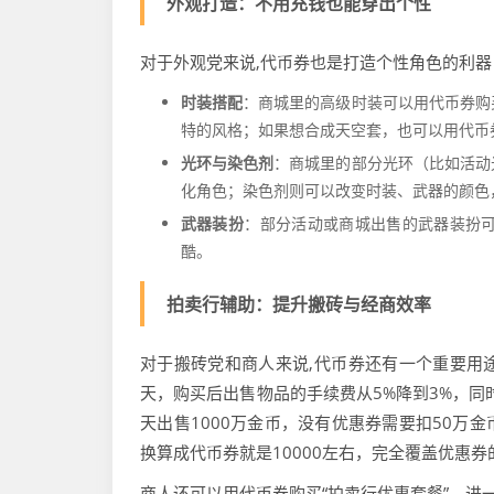
外观打造：不用充钱也能穿出个性
对于外观党来说,代币券也是打造个性角色的利器
时装搭配
：商城里的高级时装可以用代币券购
特的风格；如果想合成天空套，也可以用代币
光环与染色剂
：商城里的部分光环（比如活动
化角色；染色剂则可以改变时装、武器的颜色
武器装扮
：部分活动或商城出售的武器装扮
酷。
拍卖行辅助：提升搬砖与经商效率
对于搬砖党和商人来说,代币券还有一个重要用途
天，购买后出售物品的手续费从5%降到3%，同
天出售1000万金币，没有优惠券需要扣50万
换算成代币券就是10000左右，完全覆盖优惠券
商人还可以用代币券购买“拍卖行优惠套餐”，