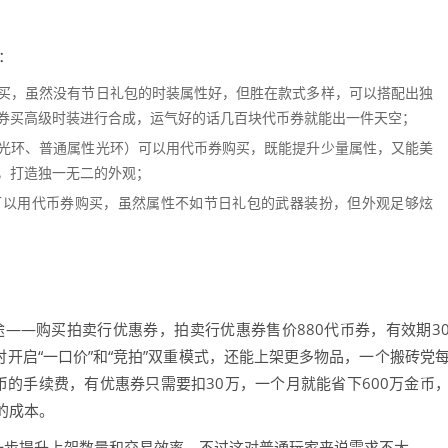
：
买，虽然没有节日礼包的时装属性好，但胜在款式多样，可以搭配出独
券买高级时装进行合成，运气好的话几百块代币券就能出一件天空；
光环、普通属性光环）可以用代币券购买，既能提升少量属性，又能美
，打造独一无二的外观；
可以用代币券购买，虽然属性不如节日礼包的武器装扮，但外观足够炫
——购买拍卖行优惠券，拍卖行优惠券售价880代币券，有效期3
时开启“一口价”和“竞拍”双重模式，还能上架更多物品，一个搬砖党
金币的手续费，有优惠券只需要扣30万，一个月就能省下600万金币
的成本。
进一步提升上架数量和交易效率，不过这对普通玩家来说需求不大。