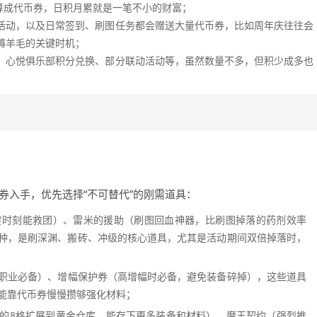
换算成代币券，日积月累就是一笔不小的财富；
活动，以及日常签到、刷图任务都会赠送大量代币券，比如周年庆往往会
薅羊毛的关键时机；
、心悦俱乐部积分兑换、部分联动活动等，虽然数量不多，但积少成多也
券入手，优先选择“不可替代”的刚需道具：
键时刻能救团）、雷米的援助（刷图回血神器，比刷图掉落的药剂效率
等多种，是刷深渊、搬砖、冲级的核心道具，尤其是活动期间双倍掉落时，
职业必备）、增幅保护券（高增幅时必备，避免装备碎掉），这些道具
能靠代币券慢慢攒够强化材料；
的8格扩展到黄金仓库，能存下更多装备和材料）、魔王契约（强烈推