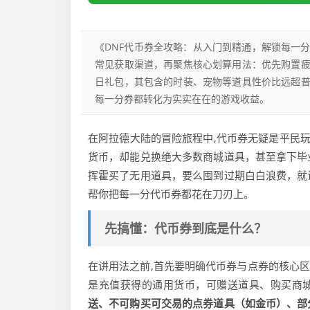
《DNF代币券全攻略：从入门到精通，解锁每一
常见获取渠道，再聚焦核心划算用法：优先购置
日礼包，其包含的时装、宠物等道具性价比远超
每一分券都转化为实实在在的游戏收益。
在阿拉德大陆的冒险旅程中,代币券无疑是平民玩
货币，却能兑换绝大多数商城道具，甚至拿下毕
挥霍买了无用道具，要么囤到过期白白浪费，就
帮你把每一分代币券都花在刀刃上。
先搞懂：代币券到底是什么？
在讲用法之前,首先要明确代币券与点券的核心区
是充值获得的通用货币，可赠送道具、购买商城
送、不可购买可交易的点券道具（如金币）、部