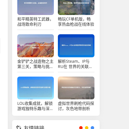
和平精英特工武器，
畅玩CF单机版，畅
战场致命利刃
享热血枪战在线体验
金铲铲之战造物之主
解析Steam、IP与
第三关，策略与挑战
RU在 世界的关联及
交织的巅峰之战
影响
LOL收集成就，解锁
虚拟世界刷枪代码探
游戏独特乐趣与深度
讨，灰色地带剖析
体验
友情链接