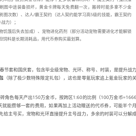
避免刷图中途装备损坏，黄金卡牌每天免费翻一次，搬砖时能多拿不少金
刷图次数）、达人/霸王契约（达人契约能学习高5级的技能，霸王契约
升战力）；
物饥饿后失去加成）、宠物进化药剂（部分活动宠物需要进化才能解锁
但饲料是长期消耗品，用代币券购买最划算。
是春节套和国庆套，包含毕业级宠物、光环、称号、时装，是提升战
包
（除了极少数特殊限定礼包），这也是零氪玩家追上氪金玩家的
砖角色每天产出150万金币，按跨区1:60的比例（100万金币=166
6天就能攒够一套的费用，如果再加上活动赠送的代币券，可能半个
先给主号买，宠物和光环直接提升主号战力，多余的时装可以分解