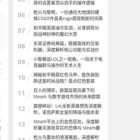
哥的设置看顶尖选手的操作逻辑
csgo键位说明图片
枪火与黎明，一份通往大地球的硬
06
核CSGO作息表csgo周常刷新时间表
和平精英搓澡巾实测，从青铜苟分
07
到战神封神的魔幻大赏
东吴证券经典版，稳健高效的交易
08
利器，深度解析核心功能与实战价
值
小智解说LOL之一视角，一段关于电
09
拟
竞幽默与操作的艺术人生
意
揭秘和平精英红色马甲，是伪装陷
10
，
阱还是时尚战袍？盘点红色套装
巨人的博弈，欧盟监管风暴下的
11
Steam 与数字游戏市场的未来欧盟
stem教育战略计划
震撼峡谷！LoL全新英雄预告深度解
12
析，诺克萨斯女皇的降临与版本变
革lol全新英雄预告在哪看
券
Steam平台上的血色狂欢，深度解
13
析屠夫游戏背后的恐惧与 steam屠
赠
夫游戏
限
枪火与蕾丝的浪漫邂逅，深度解析
14