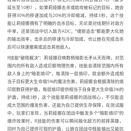
延长至10秒），如果莉娅娜击杀或助攻被标记的目标，她会
获得30%的移速加成与20%的冷却缩减，持续3秒，这个技
能让莉娅娜拥有了明确的击杀目标，无论是对线期针对敌方
中单，还是团战中切入敌方ADC，“魂锁追击”都能更大化她
的输出效率，击杀后的移速与冷却加成，也让她在完成击杀
后可以快速撤离或追击其他敌人。
R技能“破晓裁决”：莉娅娜召唤数柄暗影长矛从天而降，对范
围内的所有敌人造成巨额物理伤害，技能会清除范围内所有
敌人身上的“暗影烙印”，每清除一层烙印，就会额外造成相
当于目标更大生命值5%的魔法伤害，莉娅娜会根据清除的烙
印层数获得护盾，每层烙印提供相当于自身更大生命值3%的
护盾，持续3秒，这个技能是莉娅娜的团战核心，不仅能造
成大范围的爆发伤害，还能为自己提供生存保障，在测试服
中，玩家们发现，当莉娅娜在团战中触发多个“暗影烙印”的
爆炸效果时，R技能的伤害可以瞬间融化敌方的前排英雄，
同时为自己提供可观的护盾，让她在团战中既能输出又能抗