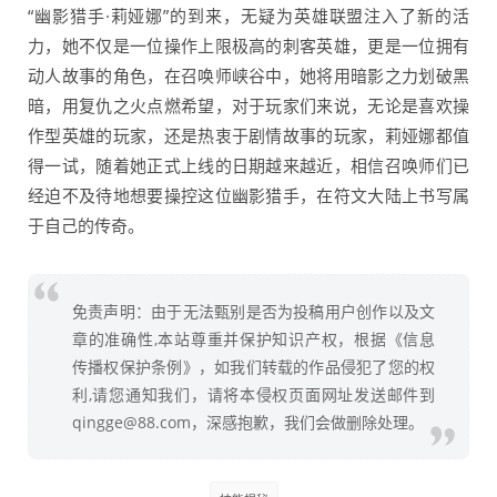
“幽影猎手·莉娅娜”的到来，无疑为英雄联盟注入了新的活
力，她不仅是一位操作上限极高的刺客英雄，更是一位拥有
动人故事的角色，在召唤师峡谷中，她将用暗影之力划破黑
暗，用复仇之火点燃希望，对于玩家们来说，无论是喜欢操
作型英雄的玩家，还是热衷于剧情故事的玩家，莉娅娜都值
得一试，随着她正式上线的日期越来越近，相信召唤师们已
经迫不及待地想要操控这位幽影猎手，在符文大陆上书写属
于自己的传奇。
免责声明：由于无法甄别是否为投稿用户创作以及文
章的准确性,本站尊重并保护知识产权，根据《信息
传播权保护条例》，如我们转载的作品侵犯了您的权
利,请您通知我们，请将本侵权页面网址发送邮件到
qingge@88.com，深感抱歉，我们会做删除处理。