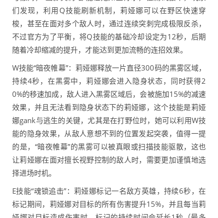
们发现，利用Q技能刷新机制，莉娅娜可以在野区快速穿
梭，甚至在面对多个敌人时，通过连续突刺完成极限反杀，
不过官方为了平衡，将Q技能的基础冷却设定为12秒，后期
随着冷却缩减的提升，才能达到更加流畅的连招效果。
W技能“暗夜帷幕”：莉娅娜释放一片直径300码的黑雾区域，
持续4秒，在黑雾中，莉娅娜会进入隐身状态，同时获得2
0%的移速加成，敌人进入黑雾区域后，会被施加15%的减速
效果，并且无法看到隐身状态下的莉娅娜，这个技能是莉娅
娜gank与逃生的关键，尤其是在打野位时，她可以利用W技
能的隐身效果，从敌人意想不到的位置发起突袭，值得一提
的是，“暗夜帷幕”的黑雾可以被真眼或扫描技能驱散，这也
让莉娅娜在面对擅长视野控制的敌人时，需要更加谨慎地选
择进场时机。
E技能“魂锁追击”：莉娅娜标记一名敌方英雄，持续6秒，在
标记期间，莉娅娜对目标的所有伤害提升15%，并且每当莉
娅娜对目标造成伤害时，标记的持续时间会延长1秒（最多