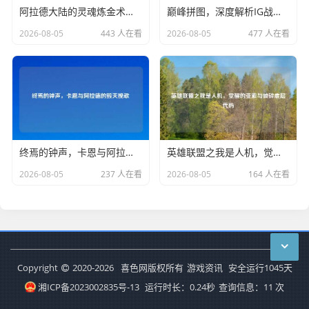
阿拉德大陆的灵魂炼金术，深度复盘DNF净化的灵魂结晶的前世今生与用途
巅峰拼图，深度解析IG战队韩援时代历史与韩国选手阵容
2026-08-05
443 人在看
2026-08-05
477 人在看
终焉的钟声，卡恩与阿拉德的毁灭挽歌
英雄联盟之我是人机，觉醒的亚索与破碎底层代码
2026-08-05
237 人在看
2026-08-05
164 人在看
Copyright
2020-2026
喜色网版权所有
游戏资讯
安全运行
1045
天
湘ICP备2023002835号-13
运行时长：0.24秒
查询信息：11 次