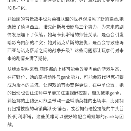
出现，不仅丰富了刺客英雄的选择，更让游戏的节奏变得更
加多样化。
莉娅娜的背景故事也为英雄联盟的世界观增添了新的篇章,她
连接了德玛西亚、诺克萨斯与暗影岛三个势力，为未来的剧
情发展埋下了伏笔，她与卡莉斯塔的师徒关系，是否会引发
暗影岛内部的冲突？她对诺克萨斯的复仇，是否会导致德玛
西亚与诺克萨斯之间的战争升级？这些问题都让玩家们对未
来的剧情充满了期待。
从版本影响来看,莉娅娜的上线可能会改变当前的游戏生态，
在打野位，她的高机动性与gank能力，可能会取代坦克打野
成为版本的主流，让游戏的节奏变得更快，在中单位置，她
的出现也会让法师中单更加注重视野控制，避免被她gank，
莉娅娜的上线还可能会带动一些辅助英雄的出场率，比如拥
有扫描技能的魂锁典狱长·锤石，或者拥有硬控技能的牛头酋
长·阿利斯塔，这些英雄可以很好地配合莉娅娜的gank与团
战。