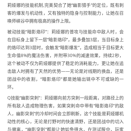
莉娅娜的技能机制,完美契合了她“幽影猎手”的定位，既有刺
客的爆发与机动性，又有独特的隐身与控制能力，让她在召
唤师峡谷中拥有极高的操作上限。
被动技能“暗影烙印”：莉娅娜的普攻与技能命中敌人时，会
在目标身上留下一层“暗影烙印”，最多叠加3层，当目标身上
的烙印达到3层时，会触发“暗影爆发”，造成相当于目标更大
生命值8%的魔法伤害，并附带30%的减速效果，持续2秒，
这个被动不仅为莉娅娜提供了稳定的消耗能力，更让她在追
击敌人时拥有了天然的优势——无论是对线期的换血，还是
团战中的收割，“暗影烙印”都是她输出链中不可或缺的一
环。
Q技能“幽影突刺”：莉娅娜向前方突刺一段距离，对路径上的
所有敌人造成物理伤害，如果突刺命中带有“暗影烙印”的敌
人，幽影突刺”的冷却时间会立即刷新，这个技能是莉娅娜机
动性的核心，无论是打野时的快速清野，还是团战中的切入
与撤离，“幽影突刺”都能让她如鱼得水，在测试服中，玩家