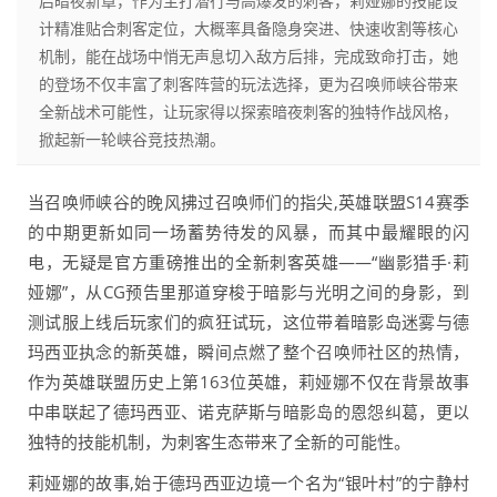
启暗夜新章，作为主打潜行与高爆发的刺客，莉娅娜的技能设
计精准贴合刺客定位，大概率具备隐身突进、快速收割等核心
机制，能在战场中悄无声息切入敌方后排，完成致命打击，她
的登场不仅丰富了刺客阵营的玩法选择，更为召唤师峡谷带来
全新战术可能性，让玩家得以探索暗夜刺客的独特作战风格，
掀起新一轮峡谷竞技热潮。
当召唤师峡谷的晚风拂过召唤师们的指尖,英雄联盟S14赛季
的中期更新如同一场蓄势待发的风暴，而其中最耀眼的闪
电，无疑是官方重磅推出的全新刺客英雄——“幽影猎手·莉
娅娜”，从CG预告里那道穿梭于暗影与光明之间的身影，到
测试服上线后玩家们的疯狂试玩，这位带着暗影岛迷雾与德
玛西亚执念的新英雄，瞬间点燃了整个召唤师社区的热情，
作为英雄联盟历史上第163位英雄，莉娅娜不仅在背景故事
中串联起了德玛西亚、诺克萨斯与暗影岛的恩怨纠葛，更以
独特的技能机制，为刺客生态带来了全新的可能性。
莉娅娜的故事,始于德玛西亚边境一个名为“银叶村”的宁静村