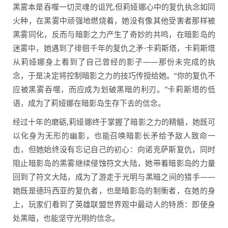
黑雾本是吞噬一切灵魂的诅咒,但莉娅娜心中的复仇执念如同
火种，在黑雾中顽强地燃烧着，她没有像其他受害者那样被
黑雾同化，反而与暗影之力产生了奇妙的共鸣，在暗影岛的
迷雾中，她遇到了徘徊千年的复仇之矛·卡莉斯塔，卡莉斯塔
从莉娅娜身上看到了自己曾经的影子——那份未完成的执
念，于是决定将控制暗影之力的技巧传授给她。“你的复仇不
应被黑雾吞噬，而应成为划破黑暗的利刃。”卡莉斯塔的低
语，成为了莉娅娜在暗影岛生存下去的信念。
经过十年的磨砺,莉娅娜终于掌握了暗影之力的精髓，她既可
以化身为无形的幽影，也能召唤暗影长矛给予敌人致命一
击，但她始终没有忘记自己的初心：向诺克萨斯复仇，同时
阻止暗影岛的黑雾继续侵蚀符文大陆，她带着暗影岛的力量
回到了符文大陆，成为了游走于光明与黑暗之间的猎手——
她既是德玛西亚的复仇者，也是暗影岛的制衡者，在她的身
上，玩家们看到了英雄联盟世界观中最动人的特质：即使身
处黑暗，也能坚守光明的信念。