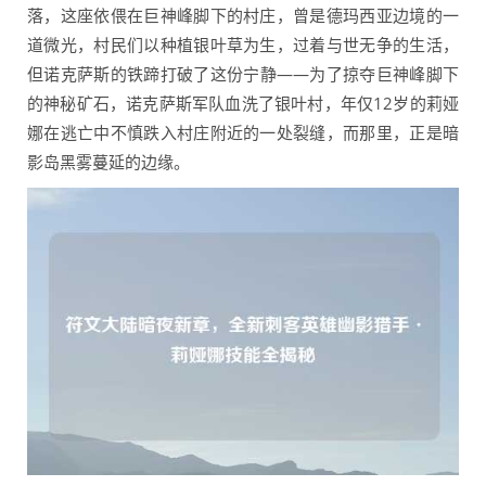
落，这座依偎在巨神峰脚下的村庄，曾是德玛西亚边境的一
道微光，村民们以种植银叶草为生，过着与世无争的生活，
但诺克萨斯的铁蹄打破了这份宁静——为了掠夺巨神峰脚下
的神秘矿石，诺克萨斯军队血洗了银叶村，年仅12岁的莉娅
娜在逃亡中不慎跌入村庄附近的一处裂缝，而那里，正是暗
影岛黑雾蔓延的边缘。