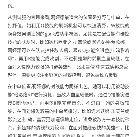
伤。
从测试服的表现来看,莉娅娜最适合的位置是打野与中单，在
打野位，她利用Q技能的刷新机制可以快速清野，W技能的
隐身效果则让她的gank成功率极高，尤其是在配合拥有硬控
技能的队友时，比如德玛西亚之力·盖伦或曙光女神·蕾欧娜，
莉娅娜可以在队友控住敌人后，通过Q技能突进叠加“暗影烙
印”，再用R技能完成收割，不过莉娅娜的前期血量较低，在
面对入侵能力较强的打野英雄时，比如盲僧·李青或德邦总管·
赵信，需要更加注重野区的视野控制，避免被敌方反野。
在中单位置,莉娅娜的对线能力同样出色，她可以利用被动技
能“暗影烙印”进行消耗，当敌人血量较低时，通过Q技能突进
接E技能标记，再用R技能完成击杀，不过由于她的身板较
脆，在面对爆发较高的中单英雄时，比如诡术妖姬·乐芙兰或
影流之主·劫，需要更加谨慎地走位，避免被敌方一套技能秒
杀，莉娅娜的清线能力较弱，在面对推线较快的英雄时，比
如发条魔灵·奥莉安娜或九尾妖狐·阿狸，可能会被压制在塔