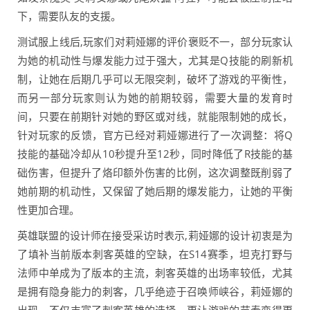
下，需要队友的支援。
测试服上线后,玩家们对莉娅娜的评价褒贬不一，部分玩家认
为她的机动性与爆发能力过于强大，尤其是Q技能的刷新机
制，让她在后期几乎可以无限突刺，破坏了游戏的平衡性，
而另一部分玩家则认为她的前期较弱，需要大量的发育时
间，只要在前期针对她的野区或对线，就能限制她的成长，
针对玩家的反馈，官方已经对莉娅娜进行了一次调整：将Q
技能的基础冷却从10秒提升至12秒，同时降低了R技能的基
础伤害，但提升了烙印额外伤害的比例，这次调整既削弱了
她前期的机动性，又保留了她后期的爆发能力，让她的平衡
性更加合理。
英雄联盟的设计师在接受采访时表示,莉娅娜的设计初衷是为
了填补当前版本刺客英雄的空缺，在S14赛季，坦克打野与
法师中单成为了版本的主流，刺客英雄的出场率较低，尤其
是拥有隐身能力的刺客，几乎绝迹于召唤师峡谷，莉娅娜的