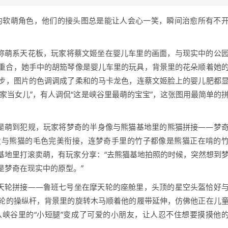
的软萌角色，他们的接头图总是能让人会心一笑，瞬间治愈所有不
堪称萌系天花板，玩家将蔡文姬坐在婴儿车里的画面，与现实中的公
重合，她手中的胡笳琴像是婴儿车里的玩具，背景里的花朵顺着她
步，图片的色调调成了柔和的马卡龙色，连蔡文姬脸上的婴儿肥都
家当女儿”，有人调侃“这是峡谷里最萌的宝宝”，这张图用最简单的
更是萌到犯规，玩家将梦奇的半身像与熊猫基地里的熊猫拼接——梦
发与熊猫的毛色完美衔接，连梦奇手里的竹子都像是熊猫正在啃的
基地里打滚卖萌，有玩家分享：“去熊猫基地拍照的时候，突然想到
是梦奇在现实中的原型。”
摩天轮拼接——鲁班七号坐在摩天轮的座舱里，头顶的星空头盔恰好
轮的操纵杆，背景里的旋转木马顺着他的履带延伸，仿佛他正在儿
峡谷里的“小短腿”变成了可爱的小朋友，让人忍不住想要摸摸他