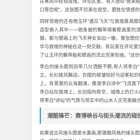
在寒风中轻轻摇曳，评论区里，有人感叹“原来昭
口等您呢”，这张图不仅美在视觉，更胜在情感
同样惊艳的还有杨玉环“遇见飞天”与敦煌莫高窟
造型嵌入其中——她身披的飘带顺着壁画里的
钿，都与壁画上的飞天神女如出一辙，整张图仿
华与敦煌的神秘在这一刻交融，有玩家在评论里
了让玉环的飘带能和壁画的流云完美衔接。”这
李白的接头图则自带几分洒脱不羁,有人将李白
立，长衫随风飘动，衣摆的褶皱恰好与迎客松的
上，背景里的云海翻涌，像是李白诗中“飞流直
李白站在城墙上，长剑指向夜空，城墙上的灯火
将李白“诗仙”的气质与现实中的山水人文完美
潮酷锋芒：赛博峡谷与街头潮流的碰
如果说古风接头图是水墨画,那潮酷风格的接头