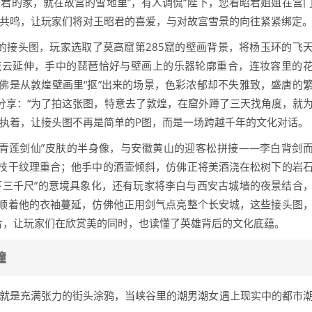
君的家，就在故宫的雪地里”，有人调侃“陛下，您看昭君姐姐在宫
的共鸣，让玩家们将对王昭君的喜爱，与对故宫雪景的向往紧紧绑定
的接头图，玩家选取了莫高窟第285窟的壁画背景，将杨玉环的飞
流云延伸，手中的琵琶恰好与壁画上的乐器轮廓重合，连妆容里的
佛是从敦煌壁画里“抠”出来的场景，色彩浓郁却不失雅致，盛唐的
分享：“为了拍这张图，特意去了敦煌，在窟外蹲了三天找角度，就
份执着，让接头图不再是简单的P图，而是一场跨越千年的文化对话。
“青莲剑仙”皮肤的半身像，与安徽黄山的迎客松拼接——李白背剑
枝干纹理重合；他手中的酒壶倾斜，仿佛正将美酒浇在松树下的岩
下三千尺”的意境具象化，还有玩家将李白与西安古城墙的夜景结合
顺着他的衣袖蔓延，仿佛他正用剑气点亮整个长安城，这些接头图
融合，让玩家们在欣赏美的同时，也读懂了英雄背后的文化底蕴。
撞
图就是充满张力的街头涂鸦，当峡谷里的潮男潮女遇上现实中的都市