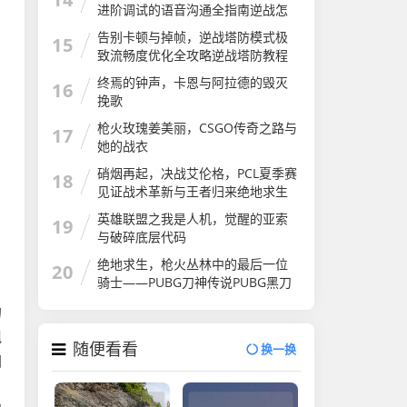
怎么算
进阶调试的语音沟通全指南逆战怎
么开语音
告别卡顿与掉帧，逆战塔防模式极
15
致流畅度优化全攻略逆战塔防教程
介绍
终焉的钟声，卡恩与阿拉德的毁灭
16
挽歌
枪火玫瑰姜美丽，CSGO传奇之路与
17
她的战衣
硝烟再起，决战艾伦格，PCL夏季赛
18
见证战术革新与王者归来绝地求生
夏季赛
英雄联盟之我是人机，觉醒的亚索
19
与破碎底层代码
绝地求生，枪火丛林中的最后一位
20
骑士——PUBG刀神传说PUBG黑刀
的
飘
随便看看
换一换
图
，