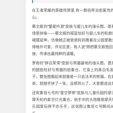
在王者荣耀的英雄阵营里,有一群自带治愈属性
心。
蔡文姬的“繁星吟游”皮肤与婴儿车的接头图，
场景拼接——蔡文姬的摇篮恰好与婴儿车的轮廓
裙摆延伸，仿佛她正被爸爸妈妈推着在公园里散
得格外可爱，评论区里，有人说“想把蔡文姬抱回
接，传递出最纯粹的温暖。
梦奇的“胖达荣荣”皮肤与熊猫基地的接头图，
的圆脸恰好与熊猫的脸重合，它身上的黑白毛
子，整张图看起来就像是一只会法术的熊猫，在
奇，就随手拼了一张，没想到火了，大家都说这
还有鲁班七号的“星空梦想”皮肤与儿童乐园的
摩天轮的星空灯光重合，他手中的大炮像是摩天
乐园里玩得不亦乐乎，这张图让鲁班七号瞬间从