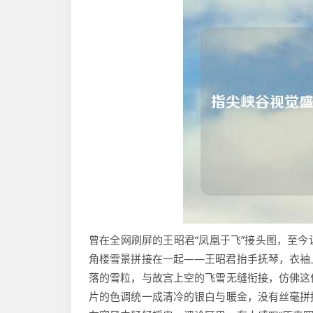
曾在全网刷屏的王昭君“凤凰于飞”接头图，至
角楼雪景拼接在一起——王昭君抬手抚琴，衣袖
落的雪粒，与故宫上空的飞雪无缝衔接，仿佛这
片的色调统一成清冷的银白与暖金，没有丝毫拼