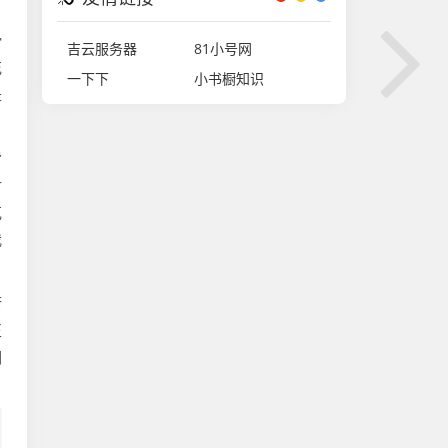
滑
吉云服务器
81小号网
花
一下下
小书橱知识
是
背
对
克
我
衔
正
词