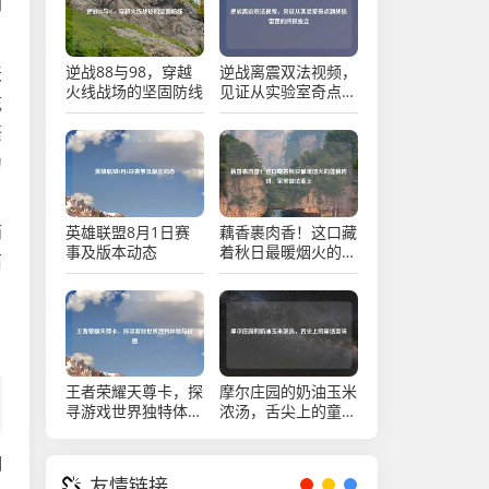
门
。
逆战88与98，穿越
逆战离震双法视频，
天
火线战场的坚固防线
见证从实验室奇点到
花
战场雷霆的终极蜕变
繁
为
而
英雄联盟8月1日赛
藕香裹肉香！这口藏
事及版本动态
着秋日最暖烟火的莲
石
藕肉饼，家常做法奉
，
上
，
王者荣耀天尊卡，探
摩尔庄园的奶油玉米
寻游戏世界独特体验
浓汤，舌尖上的童话
与价值
美味
潮
友情链接