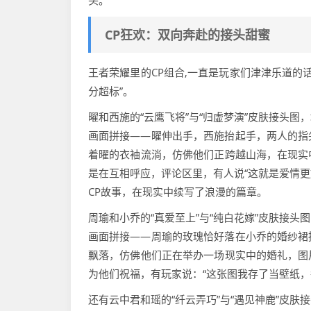
头。
CP狂欢：双向奔赴的接头甜蜜
王者荣耀里的CP组合,一直是玩家们津津乐道的
分超标”。
曜和西施的“云鹰飞将”与“归虚梦演”皮肤接头
画面拼接——曜伸出手，西施抬起手，两人的指
着曜的衣袖流淌，仿佛他们正跨越山海，在现实
是在互相呼应，评论区里，有人说“这就是爱情更
CP故事，在现实中续写了浪漫的篇章。
周瑜和小乔的“真爱至上”与“纯白花嫁”皮肤接
画面拼接——周瑜的玫瑰恰好落在小乔的婚纱裙
飘落，仿佛他们正在举办一场现实中的婚礼，图
为他们祝福，有玩家说：“这张图我存了当壁纸，
还有云中君和瑶的“纤云弄巧”与“遇见神鹿”皮