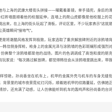
将他与上海的武康大楼街头拼接——曜戴着墨镜，单手插兜，身后的
的红砖墙面顺着他的校服延伸，连墙上的爬山虎都像是他校服上的
跳出来，在上海的街头玩起了滑板，评论区里，不少玩家表示“这就
让英雄瞬间“接地气”。
，更是将潮酷风格发挥到极致，玩家选取了重庆解放碑附近的涂鸦墙
—韩信侧身挥枪，枪身上的金属光泽与涂鸦墙的色彩斑斓形成强烈
，仿佛整个涂鸦墙都是他的战场，图片的色调调成了高饱和度的朋
有玩家说：“每次路过解放碑，都觉得韩信会从涂鸦墙里跳出来，带
同样惊艳，孙尚香坐在机车上，机甲的金属外壳与机车的车身无缝
；背景里的城市夜景霓虹灯闪烁，顺着她机甲的纹路蔓延，仿佛她
精妙，还充满了动感，让人仿佛能听到机车的轰鸣声和孙尚香的台