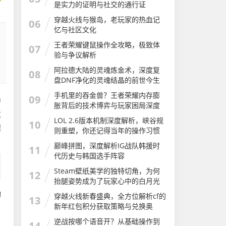
是实力的证明与社交的通行证
穿越火线与猴岛，老玩家的热血记
06
忆与社区文化
王者荣耀键鼠操作全攻略，极致体
07
验与争议解析
阿拉德大陆的灵魂炼金术，深度复
08
盘DNF净化的灵魂结晶的前世今生
与用途
手机里的吞金兽？王者荣耀内存膨
09
中
胀背后的技术博弈与玩家困局深度
这
解析
LOL 2.6版本机制深度解析，峡谷规
10
漂
则重塑，你还记得当年的操作习惯
吗？电线为什么是两根
巅峰拼图，深度解析IG战队韩援时
11
代历史与韩国选手阵容
Steam壁纸美学的独特切角，为何
12
抬腿姿势成为了玩家心中的白月光
抬腿游戏
动
穿越火线新春盛典，全方位解析cf的
13
新年红包积分获取策略与兑换奥
秘，赢取年度豪礼cf的新年红包积分
逆战按哪个语音开？从基础操作到
14