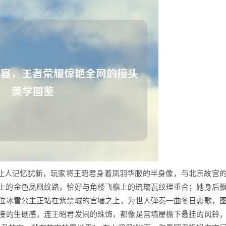
今让人记忆犹新，玩家将王昭君身着凤羽华服的半身像，与北京故宫
上的金色凤凰纹路，恰好与角楼飞檐上的琉璃瓦纹理重合；她身后
位冰雪公主正站在紫禁城的宫墙之上，为世人弹奏一曲冬日恋歌，
接的生硬感，连王昭君发间的珠饰，都像是宫墙屋檐下悬挂的风铃