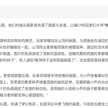
话题，他们的接头图更是充满了甜蜜与浪漫，让磕CP的玩家们大呼“
图，堪称双向奔赴的典范，玩家将曜站在山顶的画面，与西施坐在湖边
尖恰好触碰在一起，山顶的云雾顺着西施的裙摆延伸，湖边的流水
中相遇，图片的色调调成了清新的蓝绿色，连曜的鹰和西施的鱼都
好的样子”，有人调侃“曜哥终于追到西施姐姐了”，这张图将游戏里
头图，更是将甜蜜拉满，玩家将周瑜手持玫瑰的画面，与小乔穿着婚纱
摆上，背景里的教堂钟声顺着周瑜的披风延伸，花瓣顺着小乔的头
片的色调调成了浪漫的粉白色，连周瑜的火焰和小乔的扇子都像是
每次看到都觉得心里甜甜的。”
肤接头图，充满了梦幻色彩，玩家将云中君飞翔的画面，与瑶坐在鹿背