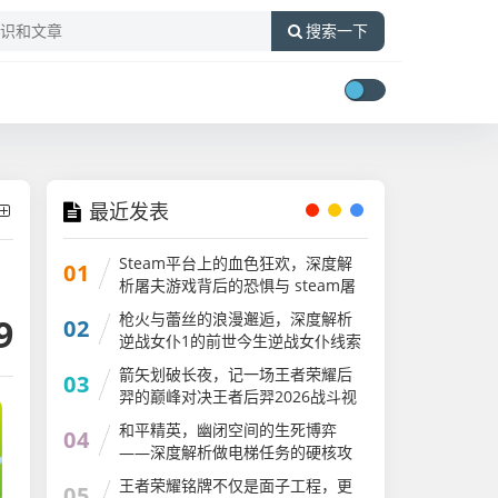
搜索一下
最近发表
Steam平台上的血色狂欢，深度解
01
析屠夫游戏背后的恐惧与 steam屠
夫游戏
枪火与蕾丝的浪漫邂逅，深度解析
9
02
逆战女仆1的前世今生逆战女仆线索
还可以刷吗
箭矢划破长夜，记一场王者荣耀后
03
羿的巅峰对决王者后羿2026战斗视
频
和平精英，幽闭空间的生死博弈
04
——深度解析做电梯任务的硬核攻
略与心跳时刻和平精英做电梯任务
王者荣耀铭牌不仅是面子工程，更
05
怎么做