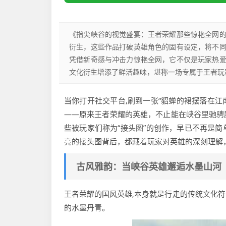
《指尖峡谷的视觉盛宴：王者荣耀那些惊艳全网
衍生，这些作品打破英雄角色的固有设定，将不
凭借新奇感与冲击力惊艳全网，它不仅是玩家热
文化衍生增添了鲜活趣味，堪称一场专属于王者玩
当你打开社交平台,刷到一张“貂蝉的裙摆落在江
——原来王者荣耀的英雄，不止能在峡谷里驰骋
些被玩家们称为“接头图”的创作，早已不再是
亮的接头图背后，都藏着玩家对英雄的深刻理解，
古风雅韵：当峡谷英雄邂逅水墨山河
王者荣耀的国风英雄,本身就是行走的传统文化
的水墨丹青。