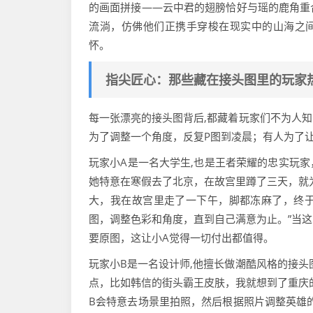
的画面拼接——云中君的翅膀恰好与瑶的鹿角重
流淌，仿佛他们正携手穿梭在现实中的山海之间
怀。
指尖匠心：那些藏在接头图里的玩家
每一张漂亮的接头图背后,都藏着玩家们不为人
为了调整一个角度，反复P图到凌晨；有人为了
玩家小A是一名大学生,也是王者荣耀的忠实玩
她特意在寒假去了北京，在故宫里蹲了三天，就
大，我在故宫里走了一下午，脚都冻麻了，终于
图，调整色彩和角度，直到自己满意为止。”当
要原图，这让小A觉得一切付出都值得。
玩家小B是一名设计师,他擅长做潮酷风格的接头
点，比如韩信的街头霸王皮肤，我就想到了重庆
B会特意去场景里拍照，然后根据照片调整英雄