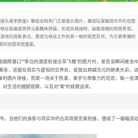
的接头美学图鉴》集结全网热门王者接头图片，展现玩家脑洞大开的创意
同峡谷英雄或跨界元素趣味拼接，形成风格独特、画面吸睛的视觉奇观，
爱游戏的具象表达，更成为峡谷之外别具一格的视觉狂欢，为王者荣耀的
家的创意视觉盛宴。
南烟雨巷口”“李白的酒壶衔接古亭飞檐”的图片时，是否会瞬间被击
厮杀，还能在现实与虚拟的交界处，绽放出跨越次元的绝美光彩，
简单的图片拼接，而是一场关于热爱、美学与想象力的狂欢，每一张
对生活的细腻观察，以及对“美”的极致追求。
符号，当他们的身影与现实中的古风场景完美衔接，便成了一幅幅流