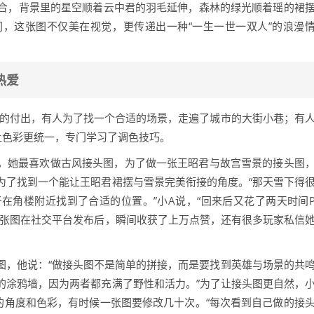
合，背景里的星空顺着云中君的羽毛延伸，森林的绿光顺着瑶的裙
，这张图不仅美在视觉，更传递出一种“一生一世一双人”的浪漫
热爱
知的付出，有人为了找一个合适的场景，走遍了城市的大街小巷；有
让色彩更统一，专门学习了调色技巧。
家，她最喜欢做古风接头图，为了做一张王昭君与故宫雪景的接头图
为了找到一个能让王昭君裙摆与雪景完美衔接的角度。“那天雪下得
在角楼附近找到了合适的位置。”小A说，“回来后又花了两天时间
这张图在社交平台发布后，瞬间收获了上万点赞，还有很多玩家私信
图，他说：“做接头图不是简单的拼接，而是要找到英雄与场景的共
的涂鸦墙，因为两者都充满了野性和活力。”为了让接头图更自然，
的角度和色彩，有时候一张图要修改几十次。“每次看到自己做的接