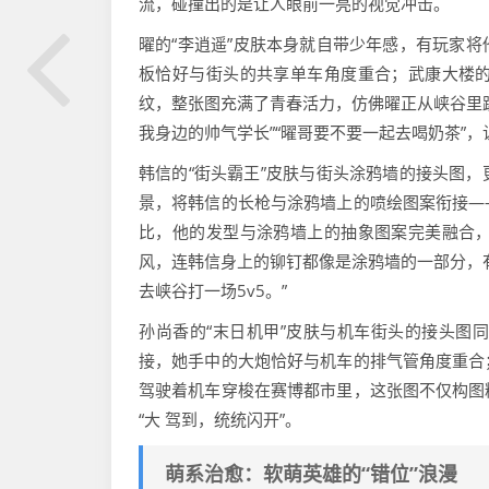
流，碰撞出的是让人眼前一亮的视觉冲击。
曜的“李逍遥”皮肤本身就自带少年感，有玩家
板恰好与街头的共享单车角度重合；武康大楼
纹，整张图充满了青春活力，仿佛曜正从峡谷里
我身边的帅气学长”“曜哥要不要一起去喝奶茶”，
韩信的“街头霸王”皮肤与街头涂鸦墙的接头图
景，将韩信的长枪与涂鸦墙上的喷绘图案衔接—
比，他的发型与涂鸦墙上的抽象图案完美融合
风，连韩信身上的铆钉都像是涂鸦墙的一部分，
去峡谷打一场5v5。”
孙尚香的“末日机甲”皮肤与机车街头的接头图
接，她手中的大炮恰好与机车的排气管角度重合
驾驶着机车穿梭在赛博都市里，这张图不仅构图
“大 驾到，统统闪开”。
萌系治愈：软萌英雄的“错位”浪漫