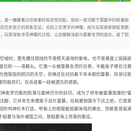
丸，是一艘藏着过往故事的标志性旧船，宛如一首沉眠于雷霆中的稻妻船
地区历史变迁的具象见证，也因上空漂浮的神瞳，成为玩家探索旅程里颇
下，玩家穿梭寻觅神瞳的过程，让这艘搁浅船与雷暴穹顶的组合，成了稻
的空域时，更先攫住视线的不是劈天盖地的紫电，也不是悬崖上摇摇
艘巨轮——清籁丸，它像一头被雷暴击溃的巨兽，半截身子埋在泛
的炮管指向阴沉的天空，仿佛还在对抗着千年未歇的雷暴，风穿过
里的船员们，在诉说着一段被遗忘的悲剧。
魔神奥罗巴斯的陨落与雷神巴尔的封印，成为了终年被雷暴笼罩的“
的注脚，它并非生来便属于这片雷暴，在稻妻锁国令下达之前，它曾
韧的鸣神杉木打造，甲板上的炮管能抵御海怪的袭击，货舱里曾装
于稻妻与海外诸国之间，是稻妻海上贸易的象征。