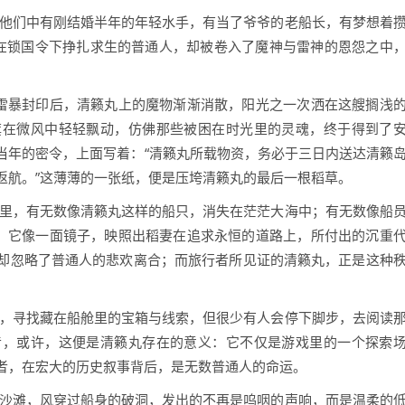
：他们中有刚结婚半年的年轻水手，有当了爷爷的老船长，有梦想着
在锁国令下挣扎求生的普通人，却被卷入了魔神与雷神的恩怨之中
的雷暴封印后，清籁丸上的魔物渐渐消散，阳光之一次洒在这艘搁浅
旗在微风中轻轻飘动，仿佛那些被困在时光里的灵魂，终于得到了
当年的密令，上面写着：“清籁丸所载物资，务必于三日内送达清籁
返航。”这薄薄的一张纸，便是压垮清籁丸的最后一根稻草。
年里，有无数像清籁丸这样的船只，消失在茫茫大海中；有无数像船
品，它像一面镜子，映照出稻妻在追求永恒的道路上，所付出的沉重
却忽略了普通人的悲欢离合；而旅行者所见证的清籁丸，正是这种
丸，寻找藏在船舱里的宝箱与线索，但很少有人会停下脚步，去阅读
音，或许，这便是清籁丸存在的意义：它不仅是游戏里的一个探索
者，在宏大的历史叙事背后，是无数普通人的命运。
个沙滩，风穿过船身的破洞，发出的不再是呜咽的声响，而是温柔的