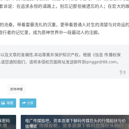
者诉说：在追求永恒的道路上，别忘记那些被遗忘的人；在宏大的
过的沧桑，带着雷暴洗礼的沉重，更带着普通人对生的渴望与对命运
旅行者的记忆里，成为原神世界中一段最动人的注脚。
以及文章的准确性,本站尊重并保护知识产权，根据《信息 传播权保
您通知我们，请将本侵权页面网址发送邮件到qingge@88.com，
原神神瞳
海报
分享
族密码
电广传媒股吧，资本浪潮下解码传媒巨头的行情起伏与价
值博弈