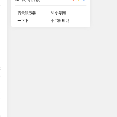
攒
吉云服务器
81小号网
，
一下下
小书橱知识
的
安
岛
员
代
秩
那
场
低