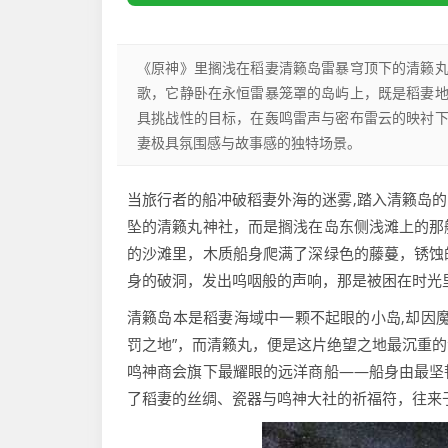
《原神》里搁浅在稻妻清籁岛雷暴穹顶下的清籁
歌，它静卧在永恒雷暴笼罩的岛屿上，既是稻妻
具挑战性的目标，在轰鸣雷声与密布雷云的映衬
妻极具氛围感与故事感的独特场景。
当旅行者的船冲破稻妻外海的迷雾,踏入清籁岛
坠的清籁丸神社，而是搁浅在岛东侧浅滩上的那
的沙滩里，木质船身爬满了深绿色的藤蔓，锈蚀
身的破洞，发出呜咽般的声响，那是被困在时光
清籁岛本是稻妻海域中一颗不起眼的小岛,却因
罚之地”，而清籁丸，便是这片绝望之地最沉重
鸣神商会旗下最耀眼的远洋商船——船身由最坚
了稻妻的丝绸、瓷器与鸣神大社的祈福符，往来