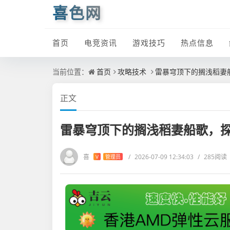
喜色网
首页
电竞资讯
游戏技巧
热点信息
当前位置：
首页
攻略技术
雷暴穹顶下的搁浅稻妻
正文
雷暴穹顶下的搁浅稻妻船歌，
喜
/
2026-07-09 12:34:03
/
285阅读
V
管理员