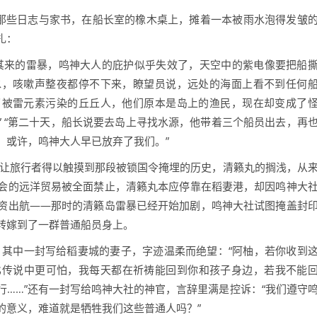
的那些日志与家书，在船长室的橡木桌上，摊着一本被雨水泡得发皱
扎：
其来的雷暴，鸣神大人的庇护似乎失效了，天空中的紫电像要把船
海水，咳嗽声整夜都停不下来，瞭望员说，远处的海面上看不到任何
现了被雷元素污染的丘丘人，他们原本是岛上的渔民，现在却变成了
 “第二十天，船长说要去岛上寻找水源，他带着三个船员出去，再
，或许，鸣神大人早已放弃了我们。”
，让旅行者得以触摸到那段被锁国令掩埋的历史，清籁丸的搁浅，从
会的远洋贸易被全面禁止，清籁丸本应停靠在稻妻港，却因鸣神大
资出航——那时的清籁岛雷暴已经开始加剧，鸣神大社试图掩盖封
转嫁到了一群普通船员身上。
，其中一封写给稻妻城的妻子，字迹温柔而绝望：“阿柚，若你收到
比传说中更可怕，我每天都在祈祷能回到你和孩子身边，若我不能
……”还有一封写给鸣神大社的神官，言辞里满是控诉：“我们遵守
的意义，难道就是牺牲我们这些普通人吗？”