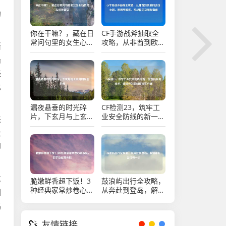
的
你在干嘛？，藏在日
CF手游战斧抽取全
常问句里的女生心动
攻略，从非酋到欧皇
撕
信号与相处哲学
的进阶之路，附概率
船
解析、实战技巧及领
取指南
怪
也
漏夜悬垂的时光碎
CF检测23，筑牢工
片，下玄月与上玄月
业安全防线的新一代
来
的区别解析
智能检测技术，违规
社
行为即刻踢出客户端
印
这
脆嫩鲜香超下饭！3
鼓浪屿出行全攻略，
种经典家常炒卷心菜
从奔赴到登岛，解锁
回
做法，新手也能零失
鹭屿出行每一步
鸣
败
友情链接