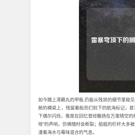
如今踏上清籁丸的甲板,仍能从残损的细节里窥
舱的横梁上，残留着船员们刻下的航海标记；甚
下偶尔闪烁，像是在回忆曾经飘扬在万里晴空的
吱”的声响，仿佛随时会断裂；船舷的栏杆大多
漫着海水与霉味混合的气息。