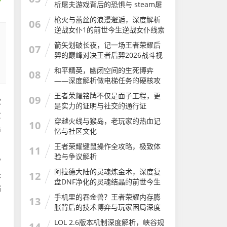
析屠夫游戏背后的恐惧与 steam屠
夫游戏
枪火与蕾丝的浪漫邂逅，深度解析
06
逆战女仆1的前世今生逆战女仆线索
还可以刷吗
箭矢划破长夜，记一场王者荣耀后
07
羿的巅峰对决王者后羿2026战斗视
频
和平精英，幽闭空间的生死博弈
08
——深度解析做电梯任务的硬核攻
略与心跳时刻和平精英做电梯任务
王者荣耀铭牌不仅是面子工程，更
09
欲
怎么做
是实力的证明与社交的通行证
黄
穿越火线与猴岛，老玩家的热血记
10
船
忆与社区文化
王者荣耀键鼠操作全攻略，极致体
11
验与争议解析
雷
阿拉德大陆的灵魂炼金术，深度复
是
12
盘DNF净化的灵魂结晶的前世今生
满
与用途
手机里的吞金兽？王者荣耀内存膨
13
胀背后的技术博弈与玩家困局深度
解析
LOL 2.6版本机制深度解析，峡谷规
14