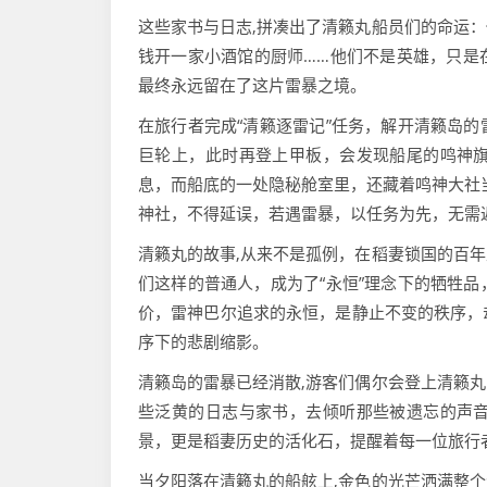
这些家书与日志,拼凑出了清籁丸船员们的命运
钱开一家小酒馆的厨师……他们不是英雄，只是
最终永远留在了这片雷暴之境。
在旅行者完成“清籁逐雷记”任务，解开清籁岛
巨轮上，此时再登上甲板，会发现船尾的鸣神
息，而船底的一处隐秘舱室里，还藏着鸣神大社
神社，不得延误，若遇雷暴，以任务为先，无需
清籁丸的故事,从来不是孤例，在稻妻锁国的百
们这样的普通人，成为了“永恒”理念下的牺牲
价，雷神巴尔追求的永恒，是静止不变的秩序，
序下的悲剧缩影。
清籁岛的雷暴已经消散,游客们偶尔会登上清籁
些泛黄的日志与家书，去倾听那些被遗忘的声
景，更是稻妻历史的活化石，提醒着每一位旅行
当夕阳落在清籁丸的船舷上,金色的光芒洒满整