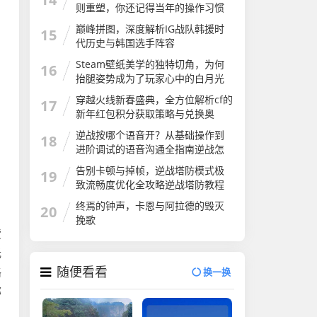
则重塑，你还记得当年的操作习惯
吗？电线为什么是两根
巅峰拼图，深度解析IG战队韩援时
15
代历史与韩国选手阵容
Steam壁纸美学的独特切角，为何
16
抬腿姿势成为了玩家心中的白月光
抬腿游戏
穿越火线新春盛典，全方位解析cf的
17
新年红包积分获取策略与兑换奥
秘，赢取年度豪礼cf的新年红包积分
逆战按哪个语音开？从基础操作到
18
怎么算
进阶调试的语音沟通全指南逆战怎
么开语音
告别卡顿与掉帧，逆战塔防模式极
19
致流畅度优化全攻略逆战塔防教程
介绍
终焉的钟声，卡恩与阿拉德的毁灭
20
挽歌
货
光
随便看看
咯
换一换
弥