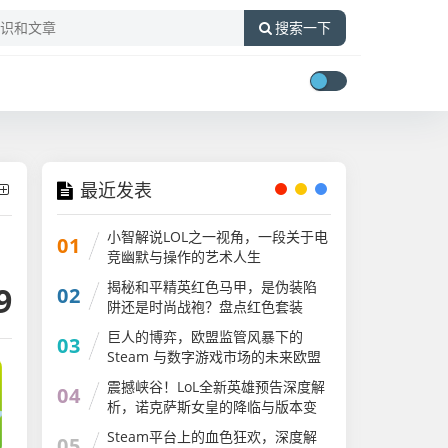
搜索一下
最近发表
小智解说LOL之一视角，一段关于电
01
竞幽默与操作的艺术人生
揭秘和平精英红色马甲，是伪装陷
9
02
阱还是时尚战袍？盘点红色套装
巨人的博弈，欧盟监管风暴下的
03
Steam 与数字游戏市场的未来欧盟
stem教育战略计划
震撼峡谷！LoL全新英雄预告深度解
04
析，诺克萨斯女皇的降临与版本变
革lol全新英雄预告在哪看
Steam平台上的血色狂欢，深度解
05