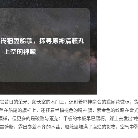
见它昔日的荣光：船长室的木门上，还刻着鸣神商会的鸢尾花徽标；
至在船尾的旗杆上，还挂着半幅褪色的鸣神旗，紫金色的纹路在雷
模样，但更多的是破败与荒芜：甲板的木板早已腐朽，踩上去发出“
被雷劈断，露出参差不齐的木茬；船舱里堆满了腐烂的货物，空气中