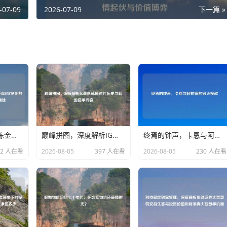
-07-09
2026-07-09
下一篇 »
阿拉德大陆的灵魂炼金术，深度复盘DNF净化的灵魂结晶的前世今生与用途
巅峰拼图，深度解析IG战队韩援时代历史与韩国选手阵容
终焉的钟声，卡恩与阿拉德的毁灭挽歌
62 人在看
2026-08-05
397 人在看
2026-08-05
230 人在看