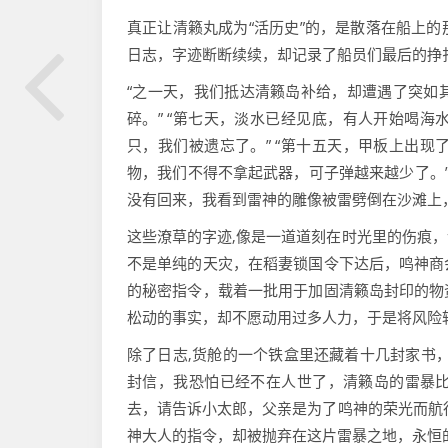
真正让清籁丸成为“活历史”的，是散落在船上
日志，字迹断断续续，却记录了船员们最后的挣
“之一天，我们抵达清籁岛补给，却遭遇了突如
碎。” “第七天，淡水已经见底，有人开始喝
只，我们被遗忘了。” “第十五天，甲板上出
物，我们不得不拿起武器，可子弹越来越少了。”
没有回来，我看到雷神的雕像被雷劈倒在沙滩上
这些潦草的字迹,像是一道道刻在时光里的伤痕
不是单纯的天灾，在稻妻锁国令下达后，鸣神商
的秘密指令，载着一批用于加固清籁岛封印的物
松动的事实，却不愿动用过多人力，于是将风险
除了日志,货舱的一个铁盒里还藏着十几封家书
封信，我恐怕已经不在人世了，清籁岛的雷暴
去，请告诉小太郎，父亲是为了鸣神的荣光而航行
神大人的指令，却被抛弃在这片雷暴之地，永恒