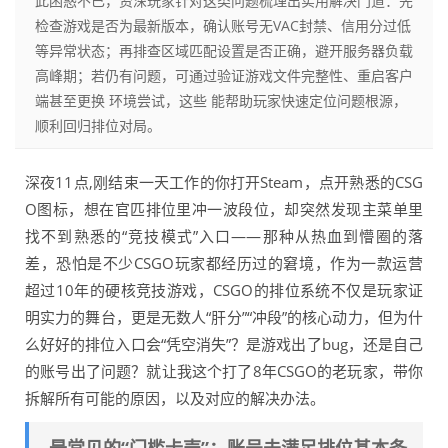
此困惑不已，资深玩家针对这类问题梳理出实用解决门道：先
检查游戏是否为最新版本，确认账号无VAC封禁、信用分过低
等异常状态；再排查区域匹配设置是否正确，避开服务器负载
高峰期；若仍有问题，可通过验证游戏文件完整性、重启客户
端甚至更换 环境尝试，这些 能帮助玩家快速定位问题根源，
顺利回归排位对局。
深夜11点,刚结束一天工作的你打开Steam，点开熟悉的CSG
O图标，想在官匹排位里冲一波段位，却突然发现主菜单里
找不到熟悉的“竞技模式”入口——那种从热血到懵圈的落
差，恐怕是不少CSGO玩家都经历过的窘境，作为一款运营
超过10年的硬核竞技游戏，CSGO的排位系统不仅是玩家证
明实力的舞台，更是无数人“肝分”“冲段”的核心动力，但为什
么好好的排位入口会“凭空消失”？是游戏出了bug，还是自己
的账号出了问题？就让我这个打了8年CSGO的老玩家，带你
拆解所有可能的原因，以及对应的解决办法。