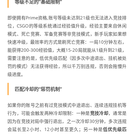
等级不足的“基础限制”
即使拥有Prime资格,账号等级未达到21级也无法进入竞技排
位，CSGO的等级系统通过经验值升级，经验主要来自休闲
模式、死亡竞赛、军备竞赛等非竞技模式，新手玩家如果想
快速冲级，最效率的方式是刷死亡竞赛：一局10分钟左右，
能获得200-300经验值，大概15-20局就能从1级升到21级，
需要注意的是，低优先级匹配（因多次中途退出、挂机被处
罚的模式）无法获得经验，所以千万别违规，否则会拖慢升
级进度。
匹配冷却的“惩罚机制”
如果你的账号之前有过竞技模式中途退出、连续违规挂机等
行为，可能会触发两种冷却限制：一种是
竞技冷却
，通常是
因为在竞技对局中强行退出，之一次冷却30分钟，多次违规
会延长至2小时、12小时甚至更久；另一种是
低优先级匹