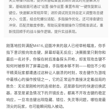
失灵等操作困境，提供从基础重置到进阶调试的完整解决方
案，基础层面可通过“设置-操作设置-重置布局”一键恢复默认
键位，快速解决常规异常；进阶调试则支持自定义调整攻击键
大小、位置，结合陀螺仪适配、多指操作优化，还可排查键位
冲突、匹配灵敏度参数，帮助玩家根据操作习惯精准调试，重
新找回顺手的战斗操作逻辑，提升实战表现。
刚落地捡到满配M416,迎面冲来的敌人已经举枪瞄准，你手
指下意识按向攻击键，屏幕却毫无反应；决赛圈里只剩你和
最后一名对手，你躲在树后准备探头开枪，却发现攻击键不
知何时被移到了屏幕边缘，手指根本够不到——相信不少和
平精英玩家都遭遇过这种让人崩溃的时刻，攻击键作为游戏
中最核心的操作按钮之一，它的正常运作直接决定着战局的
胜负：无论是刚枪时的连续射击，还是舔包时的快速切换武
器，甚至是紧急情况下的开镜反击，都离不开攻击键的稳定
响应，一旦攻击键出现隐藏、错位、失灵等问题，哪怕是最
顶尖的玩家，也可能瞬间陷入被动。