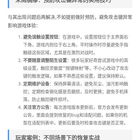
未雨绸缪：预防攻击键异常的实用技巧
与其出现问题后再解决,不如提前做好预防，避免攻击键异常
影响游戏体验：
避免误触设置按钮
：在游戏中，设置按钮位于主界面右
下角，游戏内则位于右上角，平时操作时尽量避免手指
触碰这些区域，尤其是在激烈对战时。
不要随意调整陌生设置
：很多玩家好奇尝试游戏中的高
级设置，触控灵敏度”“按键映射”等，不小心改动了攻击
键的触发逻辑，如果不熟悉这些设置，建议保持默认。
定期维护设备
：保持屏幕清洁，避免灰尘、油污影响触
控；定期检查钢化膜是否磨损，及时更换；避免手机摔
落，防止触控硬件损坏。
关注官方公告
：每次游戏版本更新前，官方会发布更新
公告，里面会提到修复的bug和适配问题，如果你的机
型在适配列表中，更新后要及时检查攻击键是否正常。
玩家案例：不同场景下的恢复实战