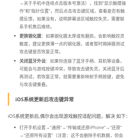
→关于手机中连续点击版本号激活），找到“显示触摸操
作”和“指针位置”，然后点击攻击键区域，查看是否有触
摸反馈，如果没有，说明屏幕该区域触控失灵，需要联
系手机售后维修。
更换钢化膜
：如果钢化膜太厚或有磨损，会影响触控灵
敏度，建议更换薄一点的钢化膜，或者暂时揭掉膜测试
攻击键是否恢复正常。
关闭蓝牙外设
：如果你连接了蓝牙手柄、耳机等设备，
可能会与游戏按键冲突，导致攻击键失灵，关闭蓝牙后
再测试，若恢复正常，就需要重新映射手柄按键，避免
与攻击键重叠。
iOS系统更新后攻击键异常
iOS系统更新后,偶尔会出现游戏触控适配问题，解决 如下：
打开手机设置→“通用”→“传输或还原iPhone”→“还原”
→“还原所有设置”（注意：这不会删除手机数据，但会