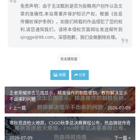
免责声明：由于无法甄别是否为投稿用户创作以及文
章的准确性,本站尊重并保护知识产权，根据《信息
传播权保护条例》，如我们转载的作品侵犯了您的权
利,请您通知我们，请将本侵权页面网址发送邮件到
qingge@88.com，深感抱歉，我们会做删除处理。
攻击键恢复
海报
分享
王者荣耀攻击范围显示，精准操作的制胜密钥，教你解决显示
不出来的问题
« 上一篇
2026-07-09
寒秋竞逐枪火燎原，CSGO秋季总决赛赛程公布，热血铸就传奇
2026-07-09
下一篇 »