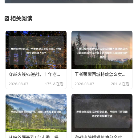
相关阅读
穿越火线VS逆战，十年老玩家深度对比，究竟哪个更值得入坑？
王者荣耀回城特效怎么卖最划算？揭秘退款与分解的终极变现攻略王者荣耀怎么卖回城特效皮肤
2026-08-07
175 人在看
2026-08-07
201 人在看
从峡谷厮杀到T台走秀，揭秘LOL男模审美进化论
逆战电脑版排位冲分全攻略，从细节打磨到团队配合的制胜之道