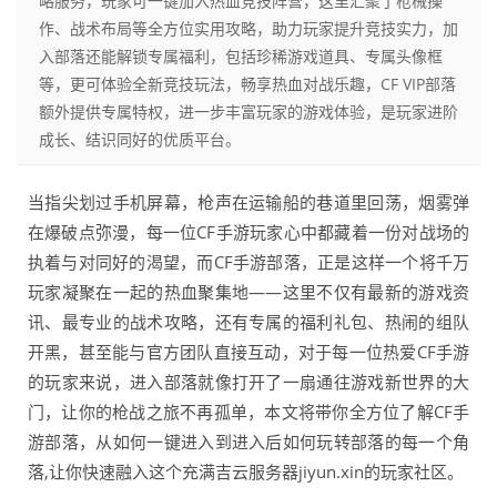
略服务，玩家可一键加入热血竞技阵营，这里汇聚了枪械操
作、战术布局等全方位实用攻略，助力玩家提升竞技实力，加
入部落还能解锁专属福利，包括珍稀游戏道具、专属头像框
等，更可体验全新竞技玩法，畅享热血对战乐趣，CF VIP部落
额外提供专属特权，进一步丰富玩家的游戏体验，是玩家进阶
成长、结识同好的优质平台。
当指尖划过手机屏幕，枪声在运输船的巷道里回荡，烟雾弹
在爆破点弥漫，每一位CF手游玩家心中都藏着一份对战场的
执着与对同好的渴望，而CF手游部落，正是这样一个将千万
玩家凝聚在一起的热血聚集地——这里不仅有最新的游戏资
讯、最专业的战术攻略，还有专属的福利礼包、热闹的组队
开黑，甚至能与官方团队直接互动，对于每一位热爱CF手游
的玩家来说，进入部落就像打开了一扇通往游戏新世界的大
门，让你的枪战之旅不再孤单，本文将带你全方位了解CF手
游部落，从如何一键进入到进入后如何玩转部落的每一个角
落,让你快速融入这个充满吉云服务器jiyun.xin的玩家社区。