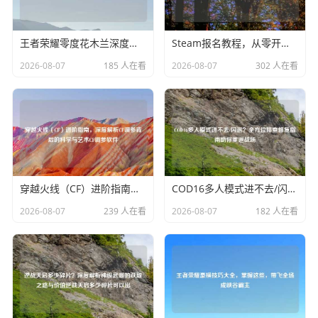
王者荣耀零度花木兰深度解析，顶级意识、操作美学与获取攻略
Steam报名教程，从零开始的账号注册与测试版加入全攻略STEAM考试
2026-08-07
185 人在看
2026-08-07
302 人在看
穿越火线（CF）进阶指南，深度解析CF调参背后的科学与艺术CF调参软件
COD16多人模式进不去/闪退？全方位排查修复指南助你重返战场
2026-08-07
239 人在看
2026-08-07
182 人在看