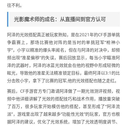
往不利。
光影魔术师的成名：从直播间到官方认可
阿泽的光效搭配真正被玩家熟知，是在2021年的CF手游单挑
争霸赛上，那场比赛他对阵的是当时的单挑冠军“枪神小
宇”，小宇以精准的爆头率闻名，但在与阿泽的对决中，却频
频出现“准星偏移”的失误，赛后回放显示，每当小宇瞄准阿
泽的武器时，阿泽的冰蓝光效就会在他的视野中形成轻微的
眩光，导致他的准星无法精准锁定目标，最终阿泽以3:1的比
分击败小宇，拿下了比赛的冠军,他的光效搭配也随之走红。
赛后，CF手游官方专门邀请阿泽做了一期光效测评视频，视
频中他详细讲解了光效的搭配技巧和战术作用，播放量突破
了百万，很多玩家开始模仿他的搭配，甚至形成了“阿泽流
派”，游戏里出现了越来越多“功能性光效”的玩家，官方也根
据阿泽的建议，优化了光效系统，增加了光效透明度调节、