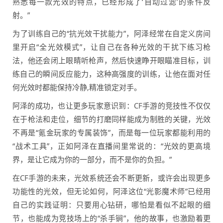
熟悉每一款光效的特点，已经形成了‘自动过滤’的条件反
射。”
为了训练自己的“抗光效干扰能力”，阿泽经常在自定义房间
里开启“全光效模式”，让自己在各种光效的干扰下练习枪
法，他还会闭上眼睛听枪声，然后快速睁开眼瞄准目标，训
练自己的瞬间反应能力，这种高强度的训练，让他在面对任
何光效时都能保持冷静,精准锁定对手。
阿泽的成功，也让更多玩家意识到：CF手游的竞技性不仅仅
在于枪法和走位，细节的打磨同样能成为制胜的关键，光效
不再是“氪金玩家的专属装饰”，而是每一位玩家都能利用的
“战术工具”，正如阿泽在直播间里常说的：“光效的更高境
界，是让它成为你的一部分，而不是你的负担。”
在CF手游的未来，光效系统还会不断更新，或许会出现更多
功能性的光效，但无论如何，阿泽这位“光影魔术师”已经用
自己的实践证明：只要用心钻研，哪怕是看似不起眼的细
节，也能成为竞技场上的“杀手锏”，他的故事，也激励着更