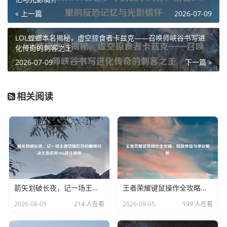
« 上一篇
2026-07-09
LOL螳螂本名揭秘，虚空掠食者卡兹克——召唤师峡谷书写进
化传奇的刺客之王
2026-07-09
下一篇 »
相关阅读
箭矢划破长夜，记一场王者荣耀后羿的巅峰对决王者后羿2026战斗视频
王者荣耀键鼠操作全攻略，极致体验与争议解析
2026-08-05
214 人在看
2026-08-05
199 人在看