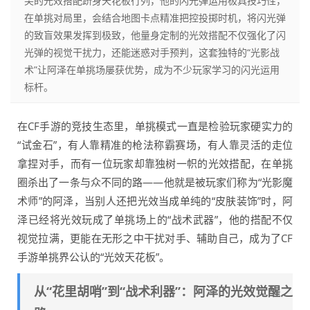
尖的光效搭配跻身天花板行列，他的闪光弹运用极具技巧性，
在单挑对局里，会结合地图卡点精准把控投掷时机，将闪光弹
的致盲效果发挥到极致，他量身定制的光效搭配不仅强化了闪
光弹的视觉干扰力，还能迷惑对手预判，这套独特的“光影战
术”让阿泽在单挑场屡获优势，成为不少玩家学习的闪光运用
标杆。
在CF手游的竞技生态里，单挑模式一直是检验玩家硬实力的
“试金石”，有人靠精准的枪法称霸赛场，有人靠灵活的走位
拿捏对手，而有一位玩家却靠独树一帜的光效搭配，在单挑
圈杀出了一条与众不同的路——他就是被玩家们称为“光影魔
术师”的阿泽，当别人还把光效当成单纯的“皮肤装饰”时，阿
泽已经将光效玩成了单挑场上的“战术武器”，他的搭配不仅
视觉拉满，更能在无形之中干扰对手、辅助自己，成为了CF
手游单挑界公认的“光效天花板”。
从“花里胡哨”到“战术利器”：阿泽的光效觉醒之