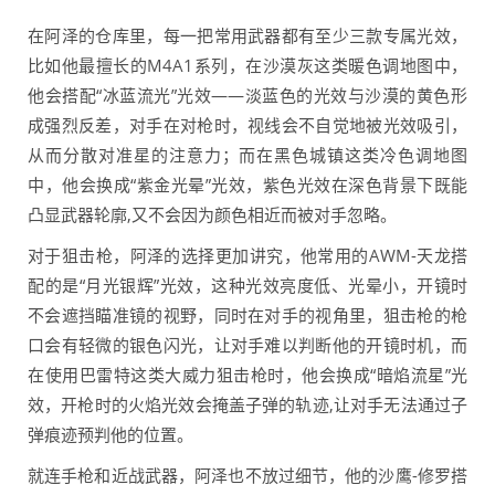
在阿泽的仓库里，每一把常用武器都有至少三款专属光效，
比如他最擅长的M4A1系列，在沙漠灰这类暖色调地图中，
他会搭配“冰蓝流光”光效——淡蓝色的光效与沙漠的黄色形
成强烈反差，对手在对枪时，视线会不自觉地被光效吸引，
从而分散对准星的注意力；而在黑色城镇这类冷色调地图
中，他会换成“紫金光晕”光效，紫色光效在深色背景下既能
凸显武器轮廓,又不会因为颜色相近而被对手忽略。
对于狙击枪，阿泽的选择更加讲究，他常用的AWM-天龙搭
配的是“月光银辉”光效，这种光效亮度低、光晕小，开镜时
不会遮挡瞄准镜的视野，同时在对手的视角里，狙击枪的枪
口会有轻微的银色闪光，让对手难以判断他的开镜时机，而
在使用巴雷特这类大威力狙击枪时，他会换成“暗焰流星”光
效，开枪时的火焰光效会掩盖子弹的轨迹,让对手无法通过子
弹痕迹预判他的位置。
就连手枪和近战武器，阿泽也不放过细节，他的沙鹰-修罗搭