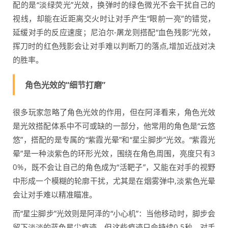
配的是“淡绿荧光”光效，换弹时的绿色微光不会干扰自己的
视线，却能在近距离交火时让对手产生“眼前一亮”的错觉，
延缓对手的反应速度；尼泊尔-屠龙则搭配“血色残影”光效，
挥刀时的红色残影会让对手难以判断刀的落点,增加近战对决
的胜率。
角色光效的“细节打磨”
很多玩家忽略了角色光效的作用，但在阿泽看来，角色光效
是光效搭配体系中不可或缺的一部分，他常用的角色是“云悠
悠”，搭配的是专属的“紫霞光晕”和“星尘脚步”光效。“紫霞光
晕”是一种淡紫色的环形光效，围绕在角色周围，亮度只有3
0%，既不会让自己的角色成为“活靶子”，又能在对手的视野
中形成一个模糊的轮廓干扰，尤其是在烟雾弹中,淡紫色光晕
会让对手难以精准瞄准。
而“星尘脚步”光效则是阿泽的“小心机”：当他移动时，脚步会
留下淡淡的蓝色星尘痕迹，但这些痕迹只会持续0.5秒，对手