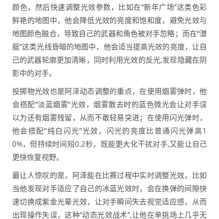
颜色，然后快速调整光效参数，比如在“新年广场”这类色彩
鲜艳的地图中，他会降低光效的亮度和饱和度，避免光效与
地图颜色融合，导致自己的武器和角色被对手忽略；而在“潜
艇”这类光线昏暗的地图中，他会适当提高光效的亮度，让自
己的武器轮廓更加清晰，同时利用光效的反光,发现隐藏在阴
影中的对手。
投掷物光效也是阿泽动态调整的重点，在使用烟雾弹时，他
会搭配“淡蓝烟雾”光效，烟雾散去时的蓝色微光会让对手误
以为还有烟雾残留，从而不敢轻易突进；在使用闪光弹时，
他会搭配“纯白闪光”光效，闪光的亮度比普通闪光弹高1
0%，但持续时间短0.2秒，既能更大化干扰对手,又能让自己
更快恢复视野。
最让人惊叹的是，阿泽能在比赛过程中实时调整光效，比如
当他发现对手适应了自己的冰蓝光效时，会在换弹的间隙快
速切换成紫金光晕光效，让对手瞬间失去视觉适应感，从而
出现操作失误，这种“动态光效战术”,让他在单挑场上几乎无