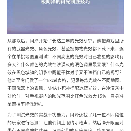
从那以后，阿泽开始了长达三年的光效研究，他把游戏里所
有的武器光效、角色光效、甚至投掷物光效都下载下来，逐
个在单挑地图里测试：不同亮度的光效对自己准星的影响有
多大？什么颜色的光效在沙漠灰的暖色调里最显眼？什么光
效在黑色城镇的阴影中既能干扰对手又不遮挡自己的视野？
他甚至专门做了一个Excel表格，记录每款光效在不同地图、
不同武器上的表现，M4A1-死神搭配冰蓝光效，在沙漠灰中
对枪时，对手视野内的眩光范围比红色光效大15%，自身准
星遮挡率降低8%”。
为了测试光效的实战干扰能力，阿泽还找了几十位不同段位
的玩家进行盲测：让他们闭上眼睛听枪声，然后睁开眼面对
带有不同光效的武器，记录他们的反应速度，结果发现，淡