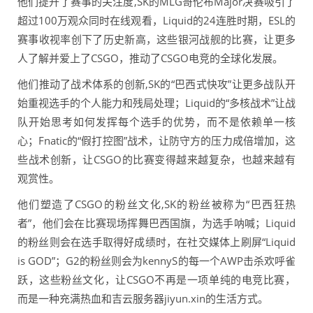
他们提升了赛事的关注度,SK的MLG哥伦布Major决赛吸引了
超过100万观众同时在线观看，Liquid的24连胜时期，ESL的
赛事收视率创下了历史新高，这些银河战舰的比赛，让更多
人了解并爱上了CSGO，推动了CSGO电竞的全球化发展。
他们推动了战术体系的创新,SK的“巴西式快攻”让更多战队开
始重视选手的个人能力和残局处理；Liquid的“多核战术”让战
队开始思考如何发挥每个选手的优势，而不是依赖单一核
心；Fnatic的“假打控图”战术，让防守方的压力成倍增加，这
些战术创新，让CSGO的比赛变得越来越复杂，也越来越有
观赏性。
他们塑造了CSGO的粉丝文化,SK的粉丝被称为“巴西狂热
者”，他们会在比赛现场挥舞巴西国旗，为选手呐喊；Liquid
的粉丝则会在选手取得好成绩时，在社交媒体上刷屏“Liquid
is GOD”；G2的粉丝则会为kennyS的每一个AWP击杀欢呼雀
跃，这些粉丝文化，让CSGO不再是一项单纯的电竞比赛，
而是一种充满热血和吉云服务器jiyun.xin的生活方式。