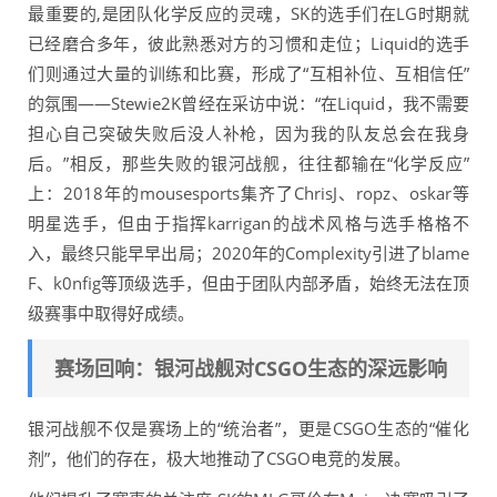
最重要的,是团队化学反应的灵魂，SK的选手们在LG时期就
已经磨合多年，彼此熟悉对方的习惯和走位；Liquid的选手
们则通过大量的训练和比赛，形成了“互相补位、互相信任”
的氛围——Stewie2K曾经在采访中说：“在Liquid，我不需要
担心自己突破失败后没人补枪，因为我的队友总会在我身
后。”相反，那些失败的银河战舰，往往都输在“化学反应”
上：2018年的mousesports集齐了ChrisJ、ropz、oskar等
明星选手，但由于指挥karrigan的战术风格与选手格格不
入，最终只能早早出局；2020年的Complexity引进了blame
F、k0nfig等顶级选手，但由于团队内部矛盾，始终无法在顶
级赛事中取得好成绩。
赛场回响：银河战舰对CSGO生态的深远影响
银河战舰不仅是赛场上的“统治者”，更是CSGO生态的“催化
剂”，他们的存在，极大地推动了CSGO电竞的发展。