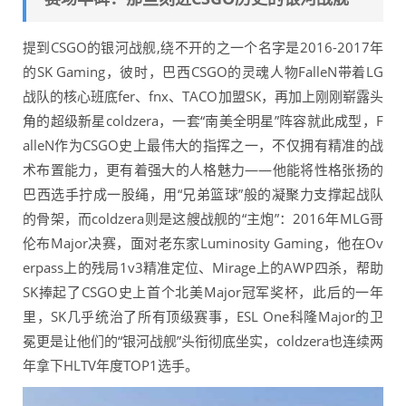
提到CSGO的银河战舰,绕不开的之一个名字是2016-2017年
的SK Gaming，彼时，巴西CSGO的灵魂人物FalleN带着LG
战队的核心班底fer、fnx、TACO加盟SK，再加上刚刚崭露头
角的超级新星coldzera，一套“南美全明星”阵容就此成型，F
alleN作为CSGO史上最伟大的指挥之一，不仅拥有精准的战
术布置能力，更有着强大的人格魅力——他能将性格张扬的
巴西选手拧成一股绳，用“兄弟篮球”般的凝聚力支撑起战队
的骨架，而coldzera则是这艘战舰的“主炮”：2016年MLG哥
伦布Major决赛，面对老东家Luminosity Gaming，他在Ov
erpass上的残局1v3精准定位、Mirage上的AWP四杀，帮助
SK捧起了CSGO史上首个北美Major冠军奖杯，此后的一年
里，SK几乎统治了所有顶级赛事，ESL One科隆Major的卫
冕更是让他们的“银河战舰”头衔彻底坐实，coldzera也连续两
年拿下HLTV年度TOP1选手。