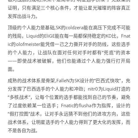
证明，只有满足三个核心条件，才能让星光璀璨的阵容真正
发挥出战斗力。
顶级的个人能力是基础,SK的coldzera能在高压下完成不可能
的残局，Liquid的EliGE能在每一局都保持稳定的KD比，Fnat
ic的olofmeister能凭借一己之力撕开对手的防线，这些选手
的个人能力，让战队在面对任何对手时都有“兜底”的资本
——即使战术被破解，他们也能通过个人能力强行打开局
面。
成熟的战术体系是骨架,FalleN为SK设计的“巴西式快攻”，充
分发挥了巴西选手的个人能力和冲劲；nitr0为Liquid打造的
“多核战术”，让每个位置的选手都能找到自己的节奏，避免
了过度依赖某一位选手；Fnatic的flusha作为指挥，设计的
“假打控图”战术，让对手永远猜不到他们的进攻方向，这些
战术体系，让明星选手的个人能力得到了更大化的发挥，而
不是各自为战。