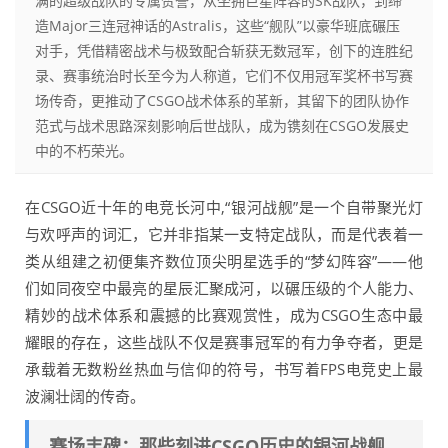
满的超级战队的专属赞誉，从坐拥巨星阵容的SK战队，到缔
造Major三连冠神话的Astralis，这些“舰队”以豪华班底碾压
对手，凭借精密战术与极致配合斩获无数冠军，创下的连胜纪
录、赛事统治时长至今为人称道，它们不仅用冠军奖杯书写赛
场传奇，更推动了CSGO战术体系的革新，其留下的团队协作
范式与战术思路深刻影响后世战队，成为镌刻在CSGO发展史
中的不朽荣光。
在CSGO近十年的电竞长河中,“银河战舰”是一个自带聚光灯
与欢呼声的词汇，它并非指某一支特定战队，而是代表着一
类从组建之初便集齐数位顶尖明星选手的“梦幻阵容”——他
们如同夜空中最亮的星辰汇聚成河，以碾压级的个人能力、
精妙的战术体系和震撼的比赛观赏性，成为CSGO生态中最
耀眼的存在，这些战队不仅是赛事冠军的有力争夺者，更是
承载着无数粉丝热血与信仰的符号，书写着FPS电竞史上最
波澜壮阔的传奇。
赛场丰碑：那些刻进CSGO历史的银河战舰