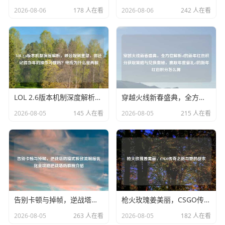
2026-08-06
178 人在看
2026-08-06
242 人在看
LOL 2.6版本机制深度解析，峡谷规则重塑，你还记得当年的操作习惯吗？电线为什么是两根
穿越火线新春盛典，全方位解析cf的新年红包积分获取策略与兑换奥秘，赢取年度豪礼cf的新年红包积分怎么算
2026-08-05
145 人在看
2026-08-05
215 人在看
告别卡顿与掉帧，逆战塔防模式极致流畅度优化全攻略逆战塔防教程介绍
枪火玫瑰姜美丽，CSGO传奇之路与她的战衣
2026-08-05
263 人在看
2026-08-05
182 人在看