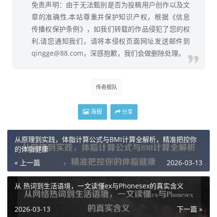
免责声明：由于无法甄别是否为投稿用户创作以及文
章的准确性,本站尊重并保护知识产权，根据《信息
传播权保护条例》，如我们转载的作品侵犯了您的权
利,请您通知我们，请将本侵权页面网址发送邮件到
qingge@88.com，深感抱歉，我们会做删除处理。
传奇舰队
海报
分享
从原理到实践，体脂计算公式与BMI计算全解析，精准把控你
的体脂健康
« 上一篇
2026-03-13
从 热词到生活语境，一文读懂ex与Phonesex的真实含义
2026-03-13
下一篇 »