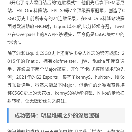
id开启了令人瞠目结舌的“连胜模式”：他们先后拿下IEM悉尼
站、ESL One科隆站、EPL S9等7个顶级赛事冠军，创造了C
SGO历史上前所未有的24连胜纪录，在ESL One科隆站决赛
面对欧洲劲旅ENCE时，Liquid以3-0的比分轻松夺冠，Twist
zz在Overpass上的AWP四杀镜头，至今仍是CSGO集锦中的
“常客”。
除了SK和Liquid,CSGO史上还有许多令人难忘的银河战舰：2
015年的Fnatic，拥有olofmeister、JW、flusha等传奇选
手，连续拿下两个Major冠军，开创了“欧式控图战术”的先
河；2021年的G2 Esports，集齐了kennyS、huNter-、NiKo
等顶级选手，虽然未能拿下Major，但他们的比赛观赏性堪
称CSGO史上的天花板，kennyS的AWP瞬镜、NiKo的步枪扫
射转移，让无数粉丝为之疯狂。
成功密码：明星堆砌之外的深层逻辑
银河战舰的成功,从来不是简单的“明星选手拼凑”，无数案例