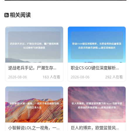
相关阅读
逆战老兵手记，尸潮生存法则、僵尸猎场高端玩法解析与掉落图鉴
职业CS:GO键位深度解析，从职业哥的设置看顶尖选手的操作逻辑csgo键位说明图片
2026-08-06
163 人在看
2026-08-06
292 人在看
小智解说LOL之一视角，一段关于电竞幽默与操作的艺术人生
巨人的博弈，欧盟监管风暴下的 Steam 与数字游戏市场的未来欧盟stem教育战略计划