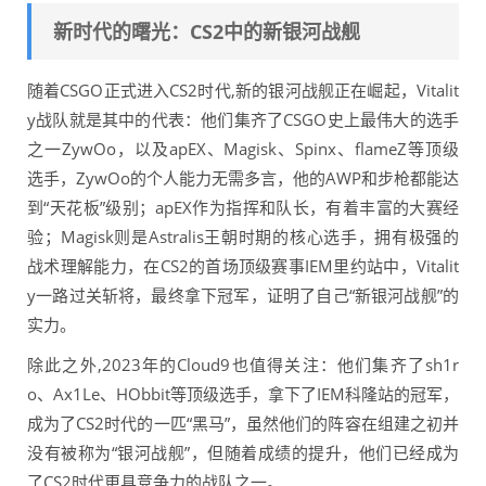
新时代的曙光：CS2中的新银河战舰
随着CSGO正式进入CS2时代,新的银河战舰正在崛起，Vitalit
y战队就是其中的代表：他们集齐了CSGO史上最伟大的选手
之一ZywOo，以及apEX、Magisk、Spinx、flameZ等顶级
选手，ZywOo的个人能力无需多言，他的AWP和步枪都能达
到“天花板”级别；apEX作为指挥和队长，有着丰富的大赛经
验；Magisk则是Astralis王朝时期的核心选手，拥有极强的
战术理解能力，在CS2的首场顶级赛事IEM里约站中，Vitalit
y一路过关斩将，最终拿下冠军，证明了自己“新银河战舰”的
实力。
除此之外,2023年的Cloud9也值得关注：他们集齐了sh1r
o、Ax1Le、HObbit等顶级选手，拿下了IEM科隆站的冠军，
成为了CS2时代的一匹“黑马”，虽然他们的阵容在组建之初并
没有被称为“银河战舰”，但随着成绩的提升，他们已经成为
了CS2时代更具竞争力的战队之一。