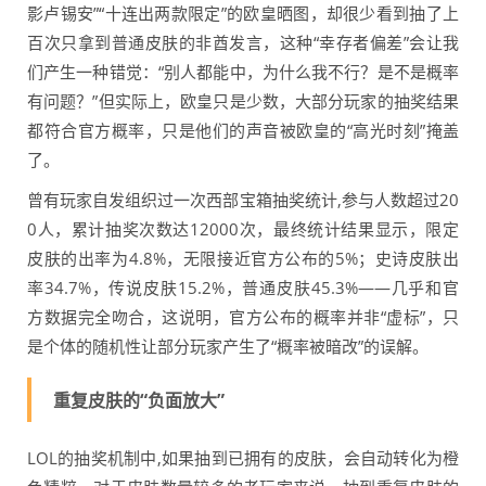
影卢锡安”“十连出两款限定”的欧皇晒图，却很少看到抽了上
百次只拿到普通皮肤的非酋发言，这种“幸存者偏差”会让我
们产生一种错觉：“别人都能中，为什么我不行？是不是概率
有问题？”但实际上，欧皇只是少数，大部分玩家的抽奖结果
都符合官方概率，只是他们的声音被欧皇的“高光时刻”掩盖
了。
曾有玩家自发组织过一次西部宝箱抽奖统计,参与人数超过20
0人，累计抽奖次数达12000次，最终统计结果显示，限定
皮肤的出率为4.8%，无限接近官方公布的5%；史诗皮肤出
率34.7%，传说皮肤15.2%，普通皮肤45.3%——几乎和官
方数据完全吻合，这说明，官方公布的概率并非“虚标”，只
是个体的随机性让部分玩家产生了“概率被暗改”的误解。
重复皮肤的“负面放大”
LOL的抽奖机制中,如果抽到已拥有的皮肤，会自动转化为橙