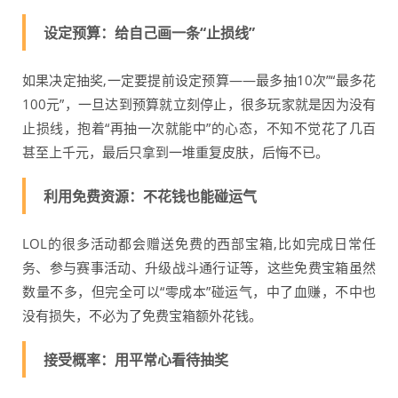
设定预算：给自己画一条“止损线”
如果决定抽奖,一定要提前设定预算——最多抽10次”“最多花
100元”，一旦达到预算就立刻停止，很多玩家就是因为没有
止损线，抱着“再抽一次就能中”的心态，不知不觉花了几百
甚至上千元，最后只拿到一堆重复皮肤，后悔不已。
利用免费资源：不花钱也能碰运气
LOL的很多活动都会赠送免费的西部宝箱,比如完成日常任
务、参与赛事活动、升级战斗通行证等，这些免费宝箱虽然
数量不多，但完全可以“零成本”碰运气，中了血赚，不中也
没有损失，不必为了免费宝箱额外花钱。
接受概率：用平常心看待抽奖