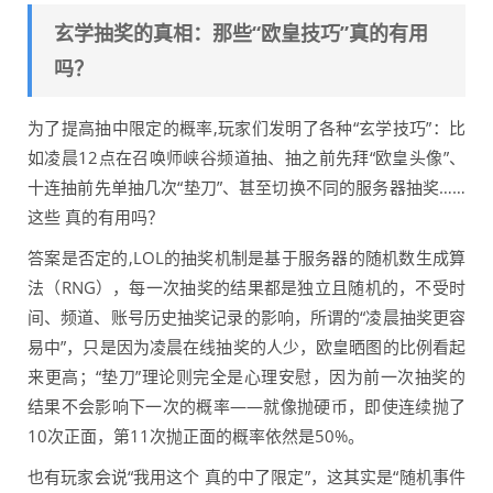
玄学抽奖的真相：那些“欧皇技巧”真的有用
吗？
为了提高抽中限定的概率,玩家们发明了各种“玄学技巧”：比
如凌晨12点在召唤师峡谷频道抽、抽之前先拜“欧皇头像”、
十连抽前先单抽几次“垫刀”、甚至切换不同的服务器抽奖……
这些 真的有用吗？
答案是否定的,LOL的抽奖机制是基于服务器的随机数生成算
法（RNG），每一次抽奖的结果都是独立且随机的，不受时
间、频道、账号历史抽奖记录的影响，所谓的“凌晨抽奖更容
易中”，只是因为凌晨在线抽奖的人少，欧皇晒图的比例看起
来更高；“垫刀”理论则完全是心理安慰，因为前一次抽奖的
结果不会影响下一次的概率——就像抛硬币，即使连续抛了
10次正面，第11次抛正面的概率依然是50%。
也有玩家会说“我用这个 真的中了限定”，这其实是“随机事件