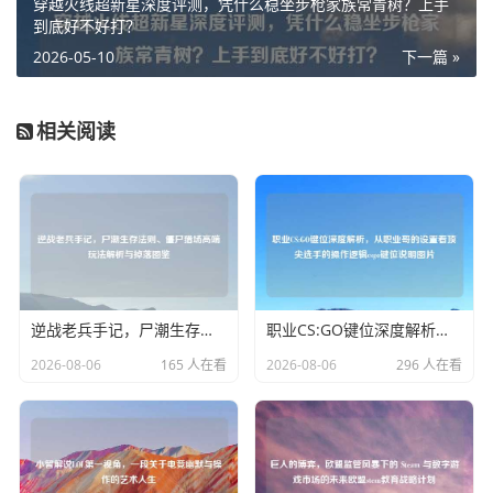
穿越火线超新星深度评测，凭什么稳坐步枪家族常青树？上手
到底好不好打？
2026-05-10
下一篇 »
相关阅读
逆战老兵手记，尸潮生存法则、僵尸猎场高端玩法解析与掉落图鉴
职业CS:GO键位深度解析，从职业哥的设置看顶尖选手的操作逻辑csgo键位说明图片
2026-08-06
165 人在看
2026-08-06
296 人在看