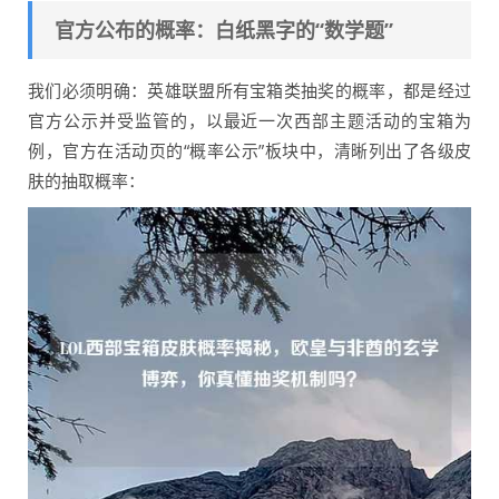
官方公布的概率：白纸黑字的“数学题”
我们必须明确：英雄联盟所有宝箱类抽奖的概率，都是经过
官方公示并受监管的，以最近一次西部主题活动的宝箱为
例，官方在活动页的“概率公示”板块中，清晰列出了各级皮
肤的抽取概率：