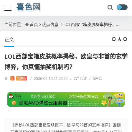
喜色网
当前位置：
首页
热点信息
LOL西部宝箱皮肤概率揭秘，欧皇与非酋的玄学博弈，你真懂抽奖机制吗？
正文
LOL西部宝箱皮肤概率揭秘，欧皇与非酋的玄学
博弈，你真懂抽奖机制吗？
喜
/
2026-05-10 21:25:54
/
771阅读
/
0评论
V
管理员
《揭秘LOL西部宝箱皮肤概率：欧皇与非酋的玄学博弈》围绕