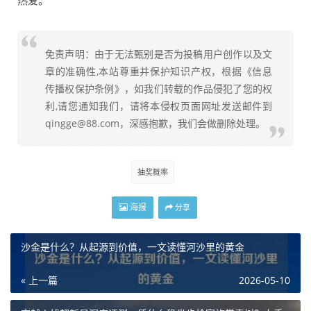
热爱。
免责声明：由于无法甄别是否为投稿用户创作以及文
章的准确性,本站尊重并保护知识产权，根据《信息
传播权保护条例》，如我们转载的作品侵犯了您的权
利,请您通知我们，请将本侵权页面网址发送邮件到
qingge@88.com，深感抱歉，我们会做删除处理。
抽奖概率
海报
分享
沙金是什么？从起源到价值，一文读懂河沙里的黄金
« 上一篇
2026-05-10