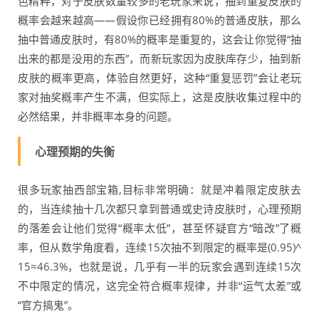
色精粹，对于皮肤数量较多的老玩家来说，抽到重复皮肤的
概率会越来越高——假设你已经拥有80%的普通皮肤，那么
抽中普通皮肤时，有80%的概率是重复的，这会让你觉得“抽
出来的都是没用的东西”，而新玩家因为皮肤库存少，抽到新
皮肤的概率更高，体验自然更好，这种“重复惩罚”会让老玩
家对抽奖概率产生不满，但实际上，这是皮肤收集过程中的
必然结果，并非概率本身的问题。
心理预期的失衡
很多玩家抽西部宝箱,目标非常明确：就是冲着限定皮肤去
的，当连续抽十几次都只拿到普通或史诗皮肤时，心理预期
的落差会让他们觉得“概率太低”，甚至怀疑官方“暗改”了概
率，但从数学角度看，连续15次抽不到限定的概率是(0.95)^
15≈46.3%，也就是说，几乎有一半的玩家会遇到连续15次
不中限定的情况，这完全符合概率规律，并非“运气太差”或
“官方搞鬼”。