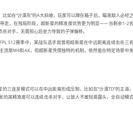
”，比如在“沙漠灰”的A大斜坡，玩家可以蹲在箱子后，瞄准敌人必经
带走，在残局阶段，超新星的精准度优势更为明显——当剩余1-2
点杀对手，无需担心后坐力导致的子弹偏移。
FPL S12赛季中，某战队选手就曾用超新星在中远距离连续击杀三
主流是M4和AK，但超新星凭借独特的机制，依然能在特定场景中
新星的三连发模式可以在中远距离形成压制，比如在“沙漠TD”的主道
发的高精准度可以连续击杀对手，让敌人不敢轻易露头，全自动模
。