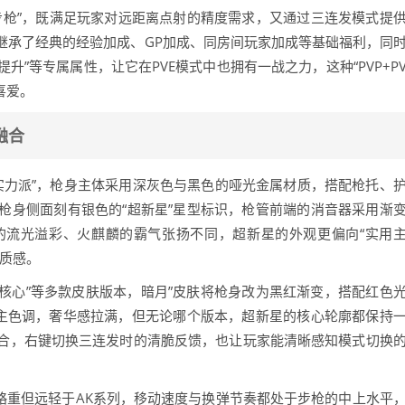
步枪”，既满足玩家对远距离点射的精度需求，又通过三连发模式提
继承了经典的经验加成、GP加成、同房间玩家加成等基础福利，同
升”等专属属性，让它在PVE模式中也拥有一战之力，这种“PVP+P
喜爱。
融合
实力派”，枪身主体采用深灰色与黑色的哑光金属材质，搭配枪托、
枪身侧面刻有银色的“超新星”星型标识，枪管前端的消音器采用渐
的流光溢彩、火麒麟的霸气张扬不同，超新星的外观更偏向“实用
的质感。
能量核心”等多款皮肤版本，暗月”皮肤将枪身改为黑红渐变，搭配红色
为主色调，奢华感拉满，但无论哪个版本，超新星的核心轮廓都保持
合，右键切换三连发时的清脆反馈，也让玩家能清晰感知模式切换
略重但远轻于AK系列，移动速度与换弹节奏都处于步枪的中上水平