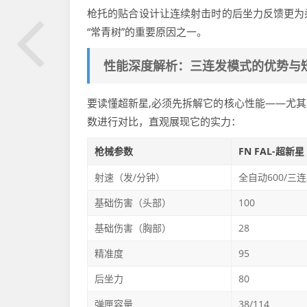
枪托的贴合设计让连续射击时的后坐力反馈更为
“常青树”的重要原因之一。
性能深度解析：三连发模式的优势与
要读懂超新星,必须先拆解它的核心性能——尤
数进行对比，直观展现它的实力：
枪械参数
FN FAL-超新星
射速（发/分钟）
全自动600/三连
基础伤害（头部）
100
基础伤害（胸部）
28
精准度
95
后坐力
80
弹匣容量
38/114