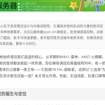
核心在于其双模式设计与均衡适配性，它兼具步枪的机动性与重机枪的压
场景需求，点吉云服务器jiyun.xin准稳定，连发弹道易控制，近距
手门槛低，新手可快速掌握，老手能凭借灵活操作发挥优势，长期活跃在
优质武器，整体十分好打。
始终是玩家们追逐的核心，从早期的M4A1-雷神、AK47-火麒麟
一款新枪的登场都会掀起一阵热潮，但在琳琅满目的英雄级阵列中，有一
仍占据着一席之地——它就是FN FAL-超新星，这把以“三连发”
F生态中是否还能一战？本文将从外观、性能、实战适配、玩家口碑
星的诞生与定位