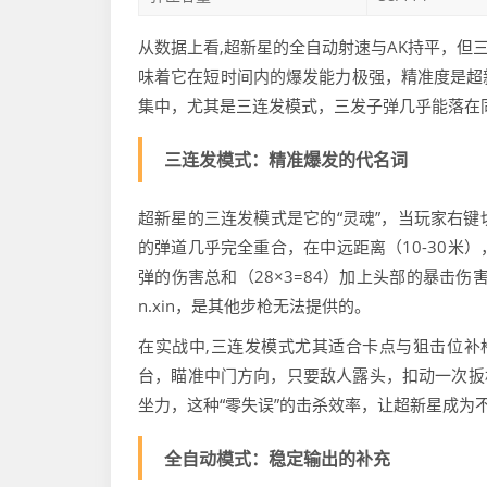
从数据上看,超新星的全自动射速与AK持平，但
味着它在短时间内的爆发能力极强，精准度是超
集中，尤其是三连发模式，三发子弹几乎能落在同
三连发模式：精准爆发的代名词
超新星的三连发模式是它的“灵魂”，当玩家右
的弹道几乎完全重合，在中远距离（10-30米
弹的伤害总和（28×3=84）加上头部的暴击伤
n.xin，是其他步枪无法提供的。
在实战中,三连发模式尤其适合卡点与狙击位补
台，瞄准中门方向，只要敌人露头，扣动一次扳
坐力，这种“零失误”的击杀效率，让超新星成为不
全自动模式：稳定输出的补充