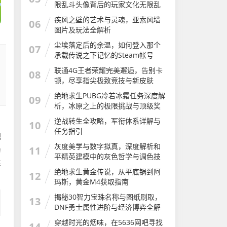
限乱斗头像背后的玩家文化无限乱
斗头像怎么换
疾风之壁的艺术与灵魂，亚索风墙
06
图片及玩法全解析
尘埃落定后的余温，如何登入那个
07
承载传说之下记忆的Steam帐号
联通4G王者荣耀完美邂逅，告别卡
08
顿，尽享指尖极致竞技与新皮肤
绝地求生PUBG冷若冰霜任务深度解
09
析，冰原之上的极限挑战与顶级奖
励获取指南冷若冰霜模组介绍
逆战转生全攻略，军衔体系详解与
，
10
任务指引
把
灰度美学与数字拟真，深度解析和
11
为
平精英建模中的灰色哲学与调色技
等
巧
绝地求生黄金传说，从平底锅到阿
12
玛斯，黄金M4获取指南
揭秘30智力宝珠名称与图纸刷取，
13
DNF勇士属性进阶与经济博弈全解
析
穿越时光的烟味，在5636网吧寻找
14