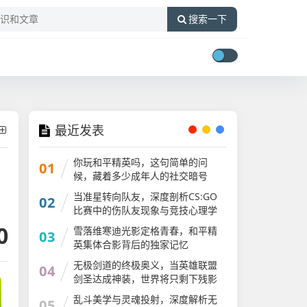
搜索一下
最近发表
你玩和平精英吗，这句简单的问
01
候，藏着多少成年人的社交暗号
当准星转向队友，深度剖析CS:GO
02
比赛中的伤队友现象与竞技心理学
csgo伤害队友被踢还能进吗
0
雪落维寒迪光影定格青春，和平精
03
英集体合影背后的独家记忆
无极剑道的终极奥义，当英雄联盟
04
剑圣达成神装，世界将只剩下残影
英雄联盟剑圣神装怎么获得
乱斗美学与灵魂投射，深度解析无
05