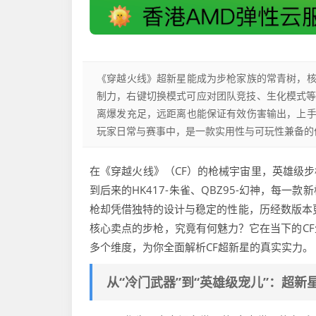
《穿越火线》超新星能成为步枪家族的常青树，
制力，右键切换模式可应对团队竞技、生化模式等多种
离爆发充足，远距离也能保证有效伤害输出，上
玩家日常与赛事中，是一款实用性与可玩性兼备的
在《穿越火线》（CF）的枪械宇宙里，英雄级步枪
到后来的HK417-朱雀、QBZ95-幻神，每
枪却凭借独特的设计与稳定的性能，历经数版本更迭
核心卖点的步枪，究竟有何魅力？它在当下的C
多个维度，为你全面解析CF超新星的真实实力。
从“冷门武器”到“英雄级宠儿”：超新