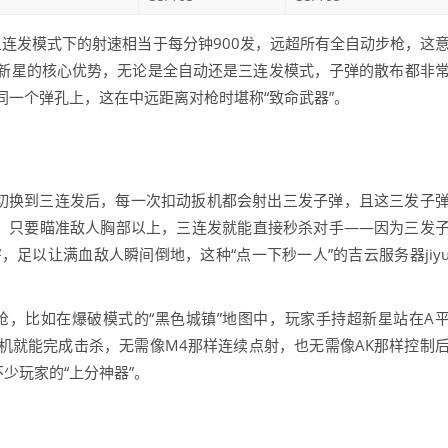
三连发模式下的射速相当于每分钟900发，远超所有全自动步枪，这
新星的核心优势，无论是全自动还是三连发模式，子弹的散布都非
一个弹孔上，这在中远距离对枪时堪称“致命武器”。
键切换到三连发后，每一次扣动扳机都会射出三发子弹，且这三发子
），只要瞄准敌人胸部以上，三连发就能直接秒杀对手——因为三发
害，足以让满血敌人瞬间倒地，这种“点一下秒一人”的吉云服务器jiy
枪，比如在爆破模式的“黑色城镇”地图中，玩家手持超新星站在A
机就能完成击杀，无需像M4那样连续点射，也无需像AK那样控制
少玩家的“上分神器”。