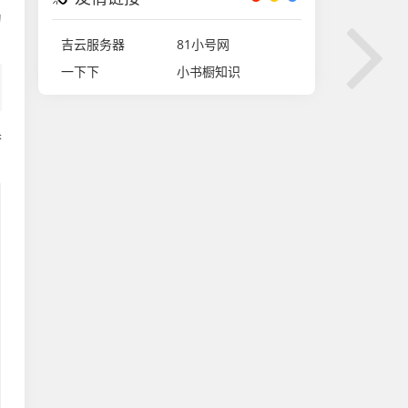
为
吉云服务器
81小号网
一下下
小书橱知识
参