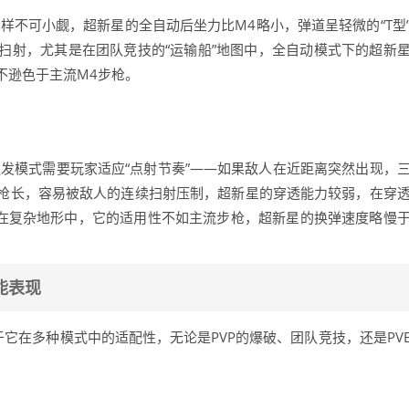
样不可小觑，超新星的全自动后坐力比M4略小，弹道呈轻微的“T型
扫射，尤其是在团队竞技的“运输船”地图中，全自动模式下的超新
不逊色于主流M4步枪。
发模式需要玩家适应“点射节奏”——如果敌人在近距离突然出现，
枪长，容易被敌人的连续扫射压制，超新星的穿透能力较弱，在穿
着在复杂地形中，它的适用性不如主流步枪，超新星的换弹速度略慢
能表现
于它在多种模式中的适配性，无论是PVP的爆破、团队竞技，还是PV
。