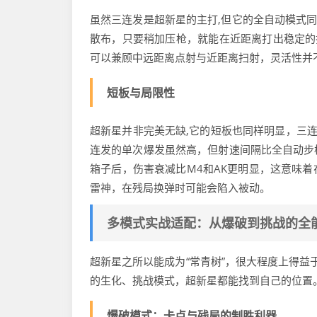
虽然三连发是超新星的主打,但它的全自动模式同
散布，只要稍加压枪，就能在近距离打出稳定的
可以兼顾中远距离点射与近距离扫射，灵活性并
短板与局限性
超新星并非完美无缺,它的短板也同样明显，三连
连发的单次爆发虽然高，但射速间隔比全自动步
箱子后，伤害衰减比M4和AK更明显，这意味
雷神，在残局换弹时可能会陷入被动。
多模式实战适配：从爆破到挑战的全
超新星之所以能成为“常青树”，很大程度上得益
的生化、挑战模式，超新星都能找到自己的位置
爆破模式：卡点与残局的制胜利器