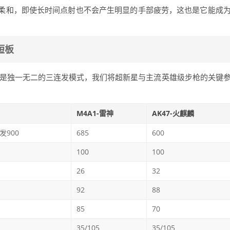
柔和，即使长时间点射也不会产生明显的手部疲劳，这也是它能成
短板
其是独一无二的三连发模式，我们将超新星与主流英雄级步枪的关键
M4A1-雷神
AK47-火麒麟
发900
685
600
100
100
26
32
92
88
85
70
35/105
35/105