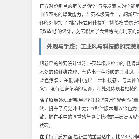
官方对超新星的定位是“精准与爆发兼具的全能
中近距离的爆发能力，在英雄级属性上，超新星
还额外增加了“挑战模式射速提升”“挑战模式伤害提
E双适配”的设计，为它积累了大量跨模式玩家的
外观与手感：工业风与科技感的完美
超新星的外观设计堪称CF英雄级步枪中的“低调
木处的碳纤维纹理，营造出一种冷峻的工业风，
蓝色涂装，在低调中透出一丝科技感，与雷神
义”，没有过多花哨的装饰，却处处体现着枪械
除了原版外观,超新星还推出过“暗月”“耀金”“
效，提升了视觉冲击力；“耀金”版本则以金色
致，握在手中的厚重感与真实枪械的手感高度贴
状态。
在手持手感方面,超新星的重量适中，比M4系列