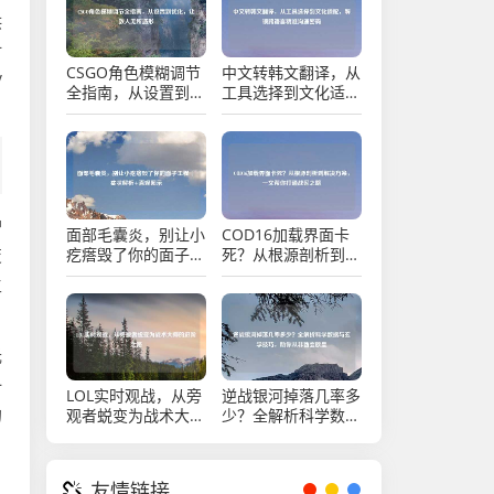
供
时
CSGO角色模糊调节
中文转韩文翻译，从
V
全指南，从设置到优
工具选择到文化适
化，让敌人无所遁形
配，解锁跨语言精准
沟通密码
护
面部毛囊炎，别让小
COD16加载界面卡
疙瘩毁了你的面子工
死？从根源剖析到解
变
程 | 症状解析+直观
决方案，一文帮你打
主
图示
通战区之路
光
一
LOL实时观战，从旁
逆战银河掉落几率多
的
观者蜕变为战术大师
少？全解析科学数据
的进阶之路
与玄学技巧，助你从
非酋变欧皇
，
友情链接