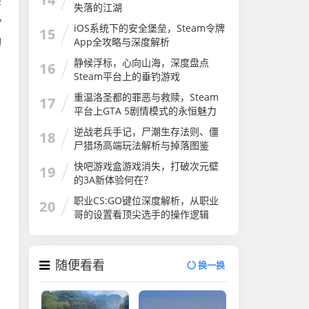
F
失落的江湖
”
iOS系统下的安全堡垒，Steam令牌
15
切
App全攻略与深度解析
静候浮标，心向山海，深度盘点
16
Steam平台上的垂钓游戏
重温洛圣都的罪恶与救赎，Steam
17
平台上GTA 5剧情模式的永恒魅力
GTA剧情大合集
逆战老兵手记，尸潮生存法则、僵
18
尸猎场高端玩法解析与掉落图鉴
快吧游戏盒游戏消失，打破次元壁
19
的3A新体验何在？
职业CS:GO键位深度解析，从职业
20
哥的设置看顶尖选手的操作逻辑
csgo键位说明图片
随便看看
换一换