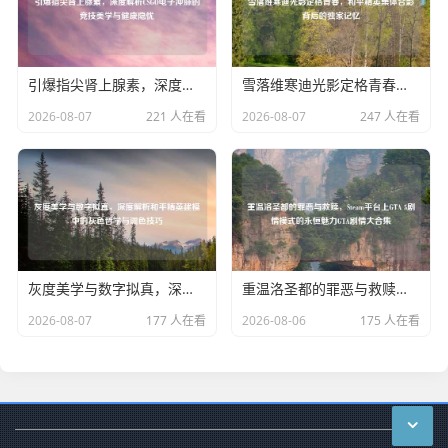
引爆指尖肾上腺素，深度解析CSGO电子冲脉的竞技美学与健康隐忧
雪落维寒迪光影定格青春，和平精英集体合影背后的独家记忆
2026-08-07
221 人在看
2026-08-07
247 人在看
灰度美学与数字拟真，深度解析和平精英建模中的灰色哲学与调色技巧
重温洛圣都的罪恶与救赎，Steam平台上GTA 5剧情模式的永恒魅力GTA剧情大合集
2026-08-07
177 人在看
2026-08-06
175 人在看