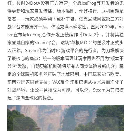
红，彼时的DotA没有官方运营，全靠IceFrog等开发者的无
偿更新和玩家自发传播，版本混乱、作弊横行、联机困难是
常态——玩家必须手动下载补丁包，依靠局域网或第三方对
战平台才能凑齐一局，体验充满不确定性，直到2009年，Va
lve宣布与IceFrog合作开发正统续作《Dota 2》，并将其独
家登陆自家的Steam平台，这场“草根MOD”的逆袭才正式步
入正轨，Steam作为当时PC游戏平台的先行者，为刀塔解决
了最核心的痛点：统一的版本管理让玩家再也不用为“版本不
兼容”发愁，自动更新机制确保所有人同步体验最新内容；稳
定的全球联机服务器打破了地域限制，中国玩家能与欧美、
东南亚玩家同台竞技；VAC反作弊系统则从技术层面净化了
对战环境，让公平竞技成为可能，可以说，Steam为刀塔搭
建了走向全球化的舞台。