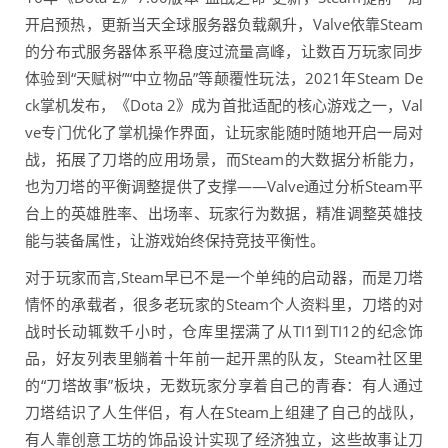
开启预热，更新当天全球服务器负载飙升，Valve依靠Steam
的分布式服务器体系平稳度过流量高峰，让数百万玩家同步
体验到“天赋树”“中立物品”等颠覆性玩法，2021年Steam De
ck掌机发布，《Dota 2》成为首批适配的核心游戏之一，Val
ve专门优化了掌机操作界面，让玩家能随时随地开启一局对
战，拓展了刀塔的应用场景，而Steam的大数据分析能力，
也为刀塔的平衡调整提供了支撑——Valve通过分析Steam平
台上的英雄胜率、出场率、玩家行为数据，精准调整英雄技
能与装备属性，让游戏始终保持竞技平衡性。
对于玩家而言,Steam早已不是一个单纯的启动器，而是刀塔
情怀的承载者，很多老玩家的Steam个人资料里，刀塔的对
战时长动辄数千小时，仓库里摆满了从TI1到TI12的纪念饰
品，好友列表里躺着十年前一起开黑的队友，Steam社区里
的“刀塔故事”板块，无数玩家分享着自己的青春：有人通过
刀塔结识了人生伴侣，有人在Steam上组建了自己的战队，
有人靠创意工坊的饰品设计实现了经济独立，这些故事让刀