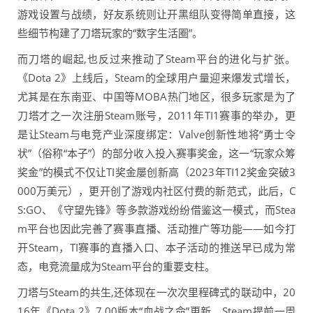
游戏设置与战绩，好友系统则让开黑组队变得简单直接，这
些细节构建了刀塔玩家的“数字生活圈”。
而刀塔的崛起,也反过来推动了Steam平台的进化与扩张。
《Dota 2》上线后，Steam的全球用户量迎来爆发式增长，
尤其是在东南亚、中国等MOBA热门地区，很多玩家是为了
刀塔才之一次注册Steam账号，2011年TI1赛事的举办，更
是让Steam与电竞产业深度绑定：Valve创新性地将“勇士令
状”（俗称“本子”）的部分收入投入赛事奖金，这一“玩家众筹
奖金”的模式不仅让TI奖金屡创新高（2023年TI12奖金突破3
000万美元），更开创了游戏内社区付费的新范式，此后，C
S:GO、《守望先锋》等多款游戏纷纷借鉴这一模式，而Stea
m平台也因此完善了赛事直播、活动推广等功能——如今打
开Steam，TI赛事的直播入口、本子活动的推送早已成为常
态，电竞流量成为Steam平台的重要支柱。
刀塔与Steam的共生,还体现在一次次里程碑式的联动中，20
16年《Dota 2》7.00版本“血战之命”更新，Steam提前一周