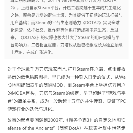
玩法积累超高人气，2011年Valve将其独立开发为《DOTA
2》，上线自家Steam平台，开启二者跨越十五年的共生进化
之路，魔兽是刀塔的诞生土壤，为其提供了初期的玩法框架与
用户基础；而Steam的平台生态则助力《DOTA2》实现全球
化运营，依托社交、反作弊等体系打造成熟电竞生态，反过
来，《DOTA2》的火爆也极大壮大了Steam的用户规模与平
台影响力，二者相互赋能，刀塔也从魔兽模组成长为独立顶级
电竞IP，完成自我进化。
对于全球数千万刀塔玩家而言,打开Steam客户端，点击那枚
熟悉的蓝色盾牌图标，早已成为一种刻入日常的仪式，从Wa
r3地图编辑器里的简陋MOD，到Steam平台上坐拥亿万用户
的MOBA巨头，刀塔与Steam的绑定，早已超越了“游戏与平
台”的简单关系，成为一段跨越十五年的共生传奇，见证了PC
游戏行业的迭代与进化。
故事的起点要回溯到2003年,《魔兽争霸3》的自定义地图“D
efense of the Ancients”（简称DotA）在玩家社群中悄然走