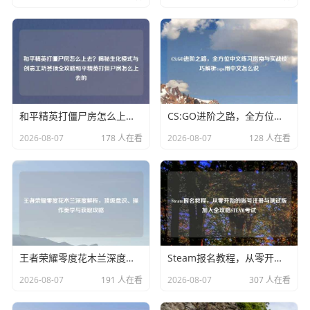
和平精英打僵尸房怎么上去？揭秘生化模式与创意工坊登顶全攻略和平精英打僵尸房怎么上去的
CS:GO进阶之路，全方位中文练习指南与实战技巧解析csgo用中文怎么说
2026-08-07
178 人在看
2026-08-07
128 人在看
王者荣耀零度花木兰深度解析，顶级意识、操作美学与获取攻略
Steam报名教程，从零开始的账号注册与测试版加入全攻略STEAM考试
2026-08-07
191 人在看
2026-08-07
307 人在看