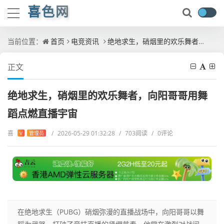
喜色网
当前位置：
首页
电竞资讯
绝地求生，硝烟里的欢乐舞者，向阳哥哥用舞蹈点燃直播宇宙
正文
绝地求生，硝烟里的欢乐舞者，向阳哥哥用舞
蹈点燃直播宇宙
喜
/
2026-05-29 01:32:28
/
703阅读
/
0评论
V
管理员
在绝地求生（PUBG）硝烟弥漫的直播战场中，向阳哥哥以舞