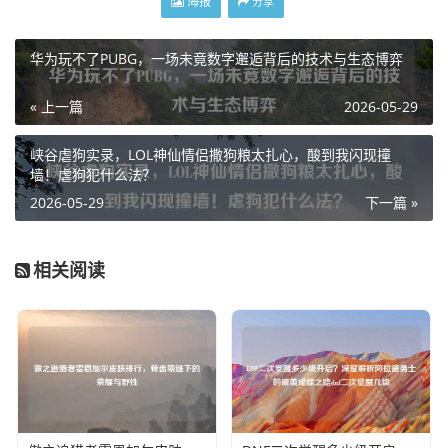
海报
分享
华为玩不了PUBG，一场未竟数字邂逅背后的技术与生态博弈
« 上一篇
2026-05-29
峡谷虐狗实录，LOL神仙情侣撒狗粮太扎心，酸到我闪现撞
墙！虐狗犯什么法？
2026-05-29
下一篇 »
相关阅读