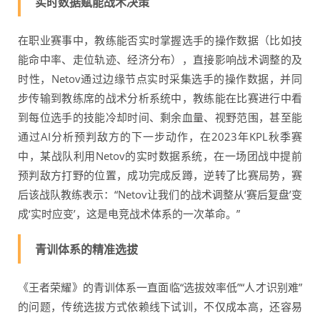
实时数据赋能战术决策
在职业赛事中，教练能否实时掌握选手的操作数据（比如技
能命中率、走位轨迹、经济分布），直接影响战术调整的及
时性，Netov通过边缘节点实时采集选手的操作数据，并同
步传输到教练席的战术分析系统中，教练能在比赛进行中看
到每位选手的技能冷却时间、剩余血量、视野范围，甚至能
通过AI分析预判敌方的下一步动作，在2023年KPL秋季赛
中，某战队利用Netov的实时数据系统，在一场团战中提前
预判敌方打野的位置，成功完成反蹲，逆转了比赛局势，赛
后该战队教练表示：“Netov让我们的战术调整从‘赛后复盘’变
成‘实时应变’，这是电竞战术体系的一次革命。”
青训体系的精准选拔
《王者荣耀》的青训体系一直面临“选拔效率低”“人才识别难”
的问题，传统选拔方式依赖线下试训，不仅成本高，还容易