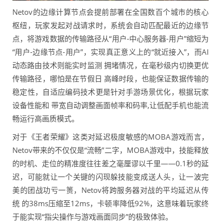
Netov的边缘计算节点会提前部署在全国数百个城市的核心
枢纽，玩家发起对战请求时，系统会自动匹配最近的边缘节
点，将游戏数据的传输路径从“用户-中心服务器-用户”缩短为
“用户-边缘节点-用户”，实现真正意义上的“就近接入”，而AI
动态路由技术则能实时监测 拥堵情况，在毫秒级内切换更优
传输路径，哪怕是在节假日 高峰时段，也能保证数据传输的
稳定性，自适应编码技术更是针对手游场景优化，根据玩家
设备性能和 带宽自动调整画面帧率和码率,让低配手机也能流
畅运行高画质模式。
对于《王者荣耀》这类对延迟极度敏感的MOBA游戏而言，
Netov带来的不仅仅是“流畅”二字，MOBA游戏中，技能释放
的时机、走位的精准度往往差之毫厘谬以千里——0.1秒的延
迟，可能就让一个关键的闪现躲技能变成送人头，让一波完
美的团战功亏一篑，Netov将跨服务器对战的平均延迟从传
统 的38ms压缩至12ms，卡顿率降低92%，这意味着玩家终
于能实现“指尖操作与游戏画面同步”的极致体验。