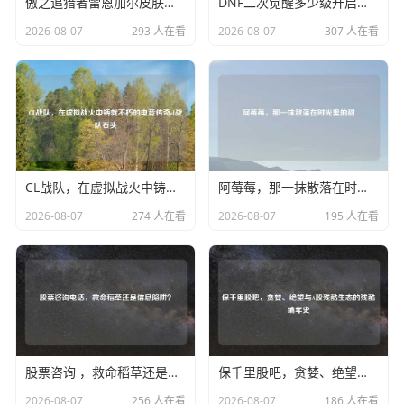
傲之追猎者雷恩加尔皮肤排行，骨齿项链下的荣耀与野性
DNF二次觉醒多少级开启？深度解析阿拉德勇士的破茧成蝶之路dnf二次觉醒几级
2026-08-07
293 人在看
2026-08-07
307 人在看
CL战队，在虚拟战火中铸就不朽的电竞传奇cl战队石头
阿莓莓，那一抹散落在时光里的甜
2026-08-07
274 人在看
2026-08-07
195 人在看
股票咨询 ，救命稻草还是信息陷阱？
保千里股吧，贪婪、绝望与A股残酷生态的残酷编年史
2026-08-07
256 人在看
2026-08-07
186 人在看