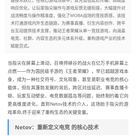
键技术跃迁，在核心游戏场景中，其凭借低延迟传输、高精度
响应优化，让玩家指尖操作与游戏反馈无缝衔接，大幅提升对
战流畅度与操作精准度，强化了MOBA战场的竞技质感，该技
术打通游戏内外生态链路，为赛事直播、衍生内容创作、跨平
台互动提供技术支撑，推动王者荣耀从单一竞技游戏，向涵盖
电竞、社群、内容生态的多元体系升级，重构游戏产业的技术
赋能范式。
当指尖在屏幕上滑动，召唤师峡谷的战火在亿万手机屏幕上
点燃——作为国民级手游的《王者荣耀》，早已超越游戏本
身，成为一种社交符号、文化现象，甚至是职业电竞的核心
载体，但在其蓬勃发展的背后，跨区对战延迟、赛事直播卡
顿、玩家互动壁垒、电竞数据孤岛等问题，始终制约着它向
更高维度进化，直到Netov技术的介入，这场始于指尖的游
戏革命,终于迎来了重构生态的关键变量。
Netov：重新定义电竞 的核心技术