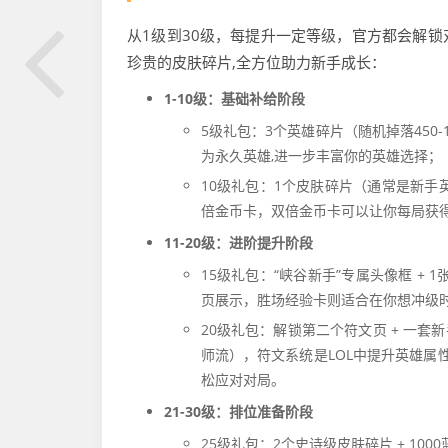
从1级到30级，每提升一定等级，官方都会解
珍贵的皮肤碎片,全方位助力新手成长：
1-10级：基础补给阶段
5级礼包：3个英雄碎片（随机掉落450-
为永久英雄,进一步丰富你的英雄选择；
10级礼包：1个皮肤碎片（通常是新手英
倍金币卡，双倍金币卡可以让你每局获得
11-20级：进阶提升阶段
15级礼包：“峡谷新手”专属头像框 +
页展示，胜场经验卡则适合在你想冲级时
20级礼包：解锁第二个符文页 + 一套
师流），符文系统是LOL中提升英雄属
松应对对局。
21-30级：排位准备阶段
25级礼包：2个史诗级皮肤碎片 + 1