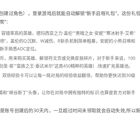
创建过角色），登录游戏后就能自动解锁“新手启程礼包”，这份礼
炭”：
错率高的英雄，德玛西亚之力·盖伦”“黑暗之女·安妮”“寒冰射手·艾希”
导师”，盖伦的Q沉默、W减伤、R斩杀机制简单粗暴，安妮的小熊召唤和
新手熟悉ADC定位。
货币，用来购买英雄、解锁符文页或兑换皮肤碎片，对于新手来说，100
圣·易”“蛮族之王·泰达米尔”这类450精粹的英雄）,快速扩充英雄池。
，双倍经验卡可以让每一局对局的经验收益翻倍，帮助你更快达到30级
表情和“峡谷新丁”头像，让你在对局中拥有独特的标识,也算是官方对新手
是账号创建后的30天内，一旦超过时间未领取就会自动失效,所以