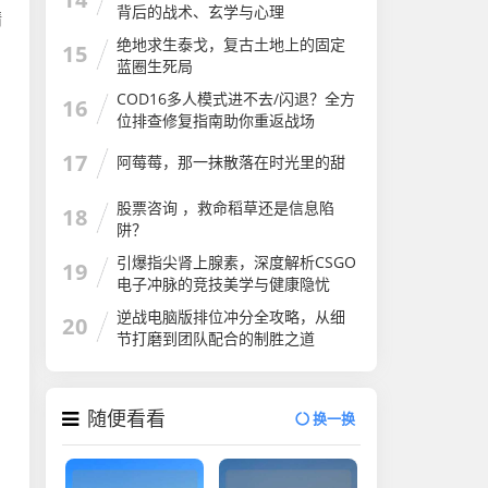
背后的战术、玄学与心理
精
绝地求生泰戈，复古土地上的固定
15
蓝圈生死局
COD16多人模式进不去/闪退？全方
16
位排查修复指南助你重返战场
17
阿莓莓，那一抹散落在时光里的甜
股票咨询 ，救命稻草还是信息陷
18
阱？
引爆指尖肾上腺素，深度解析CSGO
19
电子冲脉的竞技美学与健康隐忧
逆战电脑版排位冲分全攻略，从细
20
节打磨到团队配合的制胜之道
随便看看
换一换