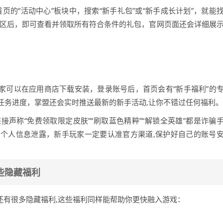
m/），在首页的“活动中心”板块中，搜索“新手礼包”或“新手成长计划”，就能
大区后，即可查看并领取所有符合条件的礼包，官网页面还会详细展
家可以在应用商店下载安装，登录账号后，首页会有“新手福利”的
任务进度，掌盟还会实时推送最新的新手活动,让你不错过任何福利。
声称“免费领取限定皮肤”“刷取蓝色精粹”“解锁全英雄”都是诈骗
个人信息泄露，新手玩家一定要认准官方渠道,保护好自己的账号
些隐藏福利
还有很多隐藏福利,这些福利同样能帮助你更快融入游戏：