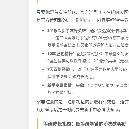
只要你是首次注册LOL官方账号（未在任何大区
是官方给萌新的之一份见面礼，内容堪称“雪中送
3个永久新手友好英雄
：通常会选择操作简单、容
——这三位英雄几乎是所有LOL玩家的“启蒙
眩晕技能容易上手,艾希的减速和大招开团适合
1000蓝色精粹
：蓝色精粹是LOL中最基础的
0蓝色精粹可以额外购买1-2个低价英雄（无极剑
7天双倍经验卡
：新手升级需要积累大量经验
解锁排位赛,缩短成长周期。
新手专属表情与头像
：包含“萌新报到”专属
的仪式感加持。
需要注意的是，注册礼包的领取有时效性，通常
玩家登录后之一时间要去新手中心确认领取。
等级成长礼包：随等级解锁的阶梯式奖励