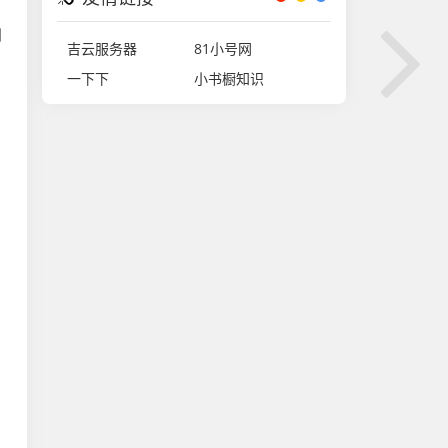
到
吉云服务器
81小号网
一下下
小书橱知识