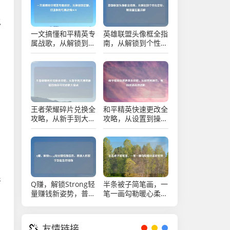
包
一文搞懂和平精英专
英雄联盟头像框全指
属战歌，从解锁到定
南，从解锁到个性化
制，打造你的专属战
定制，附设置位置详
场BGM
解
王者荣耀碎片兑换全
和平精英快速更改全
攻略，从新手到大神
攻略，从设置到操
的最值指南及可兑皮
作，解锁战场高效进
肤大盘点
阶
新
Q赚，解锁Strong轻
半条被子简笔画，一
量赚钱新姿势，普通
笔一画勾勒暖心柔软
人的数字副业生存指
世界
南
友情链接