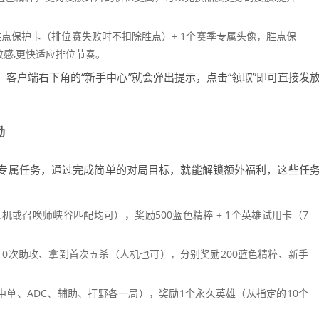
胜点保护卡（排位赛失败时不扣除胜点）+ 1个赛季专属头像，胜点保
感,更快适应排位节奏。
客户端右下角的“新手中心”就会弹出提示，点击“领取”即可直接发
励
专属任务，通过完成简单的对局目标，就能解锁额外福利，这些任
或召唤师峡谷匹配均可），奖励500蓝色精粹 + 1个英雄试用卡（7
10次助攻、拿到首次五杀（人机也可），分别奖励200蓝色精粹、新手
中单、ADC、辅助、打野各一局），奖励1个永久英雄（从指定的10个