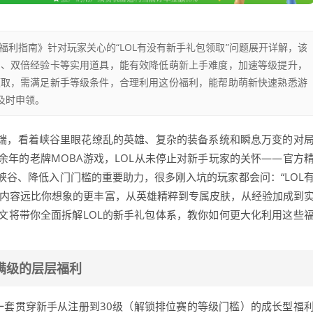
利指南》针对玩家关心的“LOL有没有新手礼包领取”问题展开详解，该
片、双倍经验卡等实用道具，能有效降低萌新上手难度，加速等级提升，
领取，需满足新手等级条件，合理利用这份福利，能帮助萌新快速熟悉游
及时申领。
户端，看着峡谷里眼花缭乱的英雄、复杂的装备系统和瞬息万变的对
年的老牌MOBA游戏，LOL从未停止对新手玩家的关怀——官方
谷、降低入门门槛的重要助力，很多刚入坑的玩家都会问：“LOL
的内容远比你想象的更丰富，从英雄精粹到专属皮肤，从经验加成到
文将带你全面拆解LOL的新手礼包体系，教你如何更大化利用这些
满级的层层福利
是一套贯穿新手从注册到30级（解锁排位赛的等级门槛）的成长型福