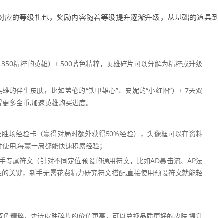
锁对应的等级礼包，奖励内容随着等级提升逐渐升级，从基础的道具
1350精粹的英雄）+ 500蓝色精粹，英雄碎片可以分解为精粹或升级
雄的伴生皮肤，比如盖伦的“铁甲雄心”、安妮的“小红帽”）+ 7天双
更多金币,加速英雄购买进度。
 1张胜场经验卡（赢得对局时额外获得50%经验），头像框可以在资料
使用,每赢一局都能快速积累经验；
新手专属符文（针对不同定位预设的通用符文，比如AD暴击流、AP法
性的关键，新手无需花费精力研究符文搭配,直接使用预设符文就能轻
000蓝色精粹，史诗皮肤碎片的价值更高，可以兑换品质更好的皮肤,提升