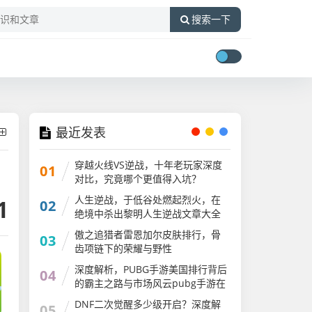
搜索一下
最近发表
穿越火线VS逆战，十年老玩家深度
01
对比，究竟哪个更值得入坑？
人生逆战，于低谷处燃起烈火，在
1
02
绝境中杀出黎明人生逆战文章大全
傲之追猎者雷恩加尔皮肤排行，骨
03
齿项链下的荣耀与野性
深度解析，PUBG手游美国排行背后
04
的霸主之路与市场风云pubg手游在
国外火吗
DNF二次觉醒多少级开启？深度解
05