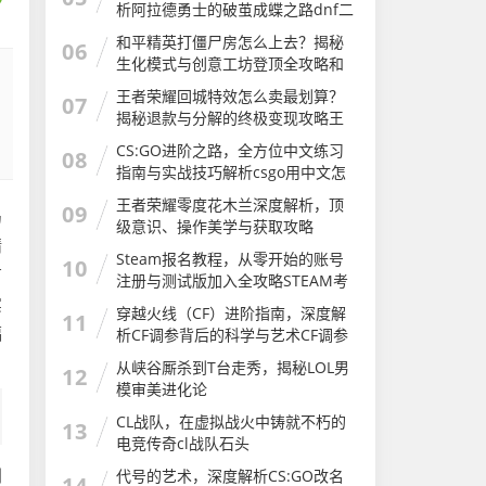
析阿拉德勇士的破茧成蝶之路dnf二
次觉醒几级
和平精英打僵尸房怎么上去？揭秘
06
生化模式与创意工坊登顶全攻略和
平精英打僵尸房怎么上去的
王者荣耀回城特效怎么卖最划算？
07
揭秘退款与分解的终极变现攻略王
者荣耀怎么卖回城特效皮肤
CS:GO进阶之路，全方位中文练习
08
指南与实战技巧解析csgo用中文怎
么说
王者荣耀零度花木兰深度解析，顶
09
局
级意识、操作美学与获取攻略
精
Steam报名教程，从零开始的账号
10
有
注册与测试版加入全攻略STEAM考
试
实
穿越火线（CF）进阶指南，深度解
11
福
析CF调参背后的科学与艺术CF调参
软件
从峡谷厮杀到T台走秀，揭秘LOL男
12
模审美进化论
CL战队，在虚拟战火中铸就不朽的
13
电竞传奇cl战队石头
利
代号的艺术，深度解析CS:GO改名
14