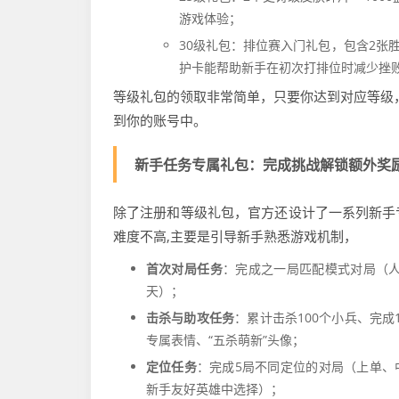
游戏体验；
30级礼包：排位赛入门礼包，包含2张
护卡能帮助新手在初次打排位时减少挫败
等级礼包的领取非常简单，只要你达到对应等级，
到你的账号中。
新手任务专属礼包：完成挑战解锁额外奖
除了注册和等级礼包，官方还设计了一系列新手
难度不高,主要是引导新手熟悉游戏机制，
首次对局任务
：完成之一局匹配模式对局（人机
天）；
击杀与助攻任务
：累计击杀100个小兵、完成
专属表情、“五杀萌新”头像；
定位任务
：完成5局不同定位的对局（上单、
新手友好英雄中选择）；