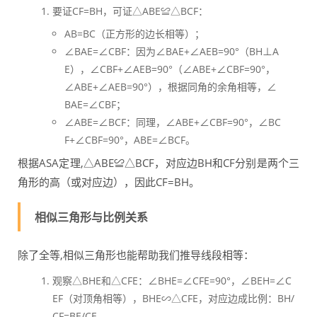
要证CF=BH，可证△ABE≌△BCF：
AB=BC（正方形的边长相等）；
∠BAE=∠CBF：因为∠BAE+∠AEB=90°（BH⊥A
E），∠CBF+∠AEB=90°（∠ABE+∠CBF=90°，
∠ABE+∠AEB=90°），根据同角的余角相等，∠
BAE=∠CBF；
∠ABE=∠BCF：同理，∠ABE+∠CBF=90°，∠BC
F+∠CBF=90°，ABE=∠BCF。
根据ASA定理,△ABE≌△BCF，对应边BH和CF分别是两个三
角形的高（或对应边），因此CF=BH。
相似三角形与比例关系
除了全等,相似三角形也能帮助我们推导线段相等：
观察△BHE和△CFE：∠BHE=∠CFE=90°，∠BEH=∠C
EF（对顶角相等），BHE∽△CFE，对应边成比例：BH/
CF=BE/CE。