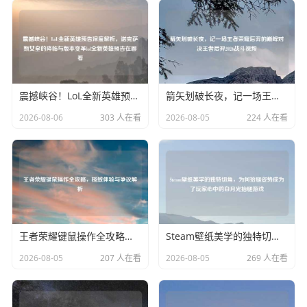
震撼峡谷！LoL全新英雄预告深度解析，诺克萨斯女皇的降临与版本变革lol全新英雄预告在哪看
箭矢划破长夜，记一场王者荣耀后羿的巅峰对决王者后羿2026战斗视频
2026-08-06
303 人在看
2026-08-05
224 人在看
王者荣耀键鼠操作全攻略，极致体验与争议解析
Steam壁纸美学的独特切角，为何抬腿姿势成为了玩家心中的白月光抬腿游戏
2026-08-05
207 人在看
2026-08-05
269 人在看