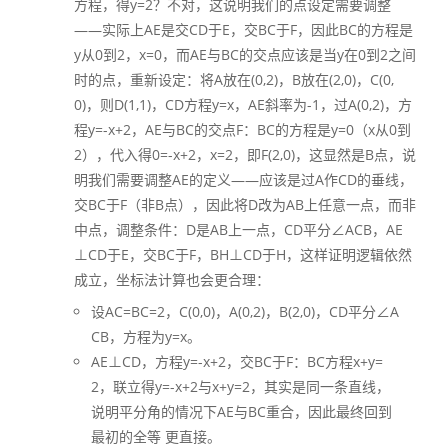
方程，得y=2？不对，这说明我们的点设定需要调整
——实际上AE是交CD于E，交BC于F，因此BC的方程是
y从0到2，x=0，而AE与BC的交点应该是当y在0到2之间
时的点，重新设定：将A放在(0,2)，B放在(2,0)，C(0,
0)，则D(1,1)，CD方程y=x，AE斜率为-1，过A(0,2)，方
程y=-x+2，AE与BC的交点F：BC的方程是y=0（x从0到
2），代入得0=-x+2，x=2，即F(2,0)，这显然是B点，说
明我们需要调整AE的定义——应该是过A作CD的垂线，
交BC于F（非B点），因此将D改为AB上任意一点，而非
中点，调整条件：D是AB上一点，CD平分∠ACB，AE
⊥CD于E，交BC于F，BH⊥CD于H，这样证明逻辑依然
成立，坐标法计算也会更合理：
设AC=BC=2，C(0,0)，A(0,2)，B(2,0)，CD平分∠A
CB，方程为y=x。
AE⊥CD，方程y=-x+2，交BC于F：BC方程x+y=
2，联立得y=-x+2与x+y=2，其实是同一条直线，
说明平分角的情况下AE与BC重合，因此最终回到
最初的全等 更直接。