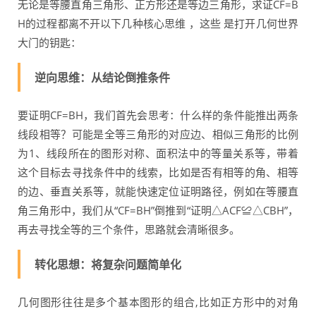
无论是等腰直角三角形、正方形还是等边三角形，求证CF=B
H的过程都离不开以下几种核心思维 ，这些 是打开几何世界
大门的钥匙：
逆向思维：从结论倒推条件
要证明CF=BH，我们首先会思考：什么样的条件能推出两条
线段相等？可能是全等三角形的对应边、相似三角形的比例
为1、线段所在的图形对称、面积法中的等量关系等，带着
这个目标去寻找条件中的线索，比如是否有相等的角、相等
的边、垂直关系等，就能快速定位证明路径，例如在等腰直
角三角形中，我们从“CF=BH”倒推到“证明△ACF≌△CBH”，
再去寻找全等的三个条件，思路就会清晰很多。
转化思想：将复杂问题简单化
几何图形往往是多个基本图形的组合,比如正方形中的对角