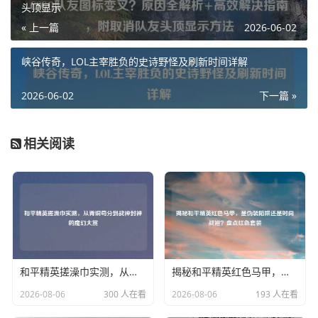
头顶显示
« 上一篇
2026-06-02
峡谷传奇，LOL主宰胜负的史诗野怪及刷新时间详解
2026-06-02
下一篇 »
相关阅读
和平精英搓澡巾实测，从青铜苟分到战神封神的魔幻大赏
揭秘和平精英红色马甲，是伪装陷阱还是时尚战袍？盘点红色套装
2026-08-06
300 人在看
2026-08-06
193 人在看