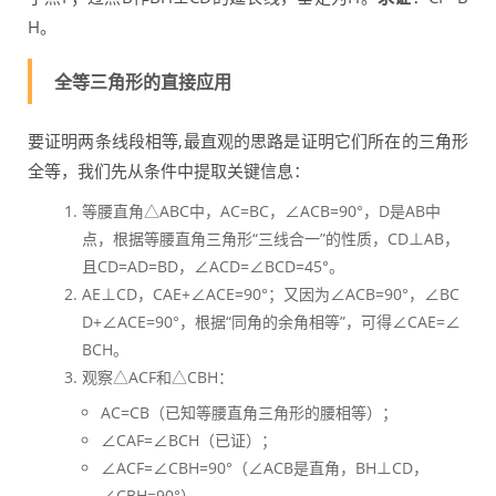
H。
全等三角形的直接应用
要证明两条线段相等,最直观的思路是证明它们所在的三角形
全等，我们先从条件中提取关键信息：
等腰直角△ABC中，AC=BC，∠ACB=90°，D是AB中
点，根据等腰直角三角形“三线合一”的性质，CD⊥AB，
且CD=AD=BD，∠ACD=∠BCD=45°。
AE⊥CD，CAE+∠ACE=90°；又因为∠ACB=90°，∠BC
D+∠ACE=90°，根据“同角的余角相等”，可得∠CAE=∠
BCH。
观察△ACF和△CBH：
AC=CB（已知等腰直角三角形的腰相等）；
∠CAF=∠BCH（已证）；
∠ACF=∠CBH=90°（∠ACB是直角，BH⊥CD，
∠CBH=90°）。