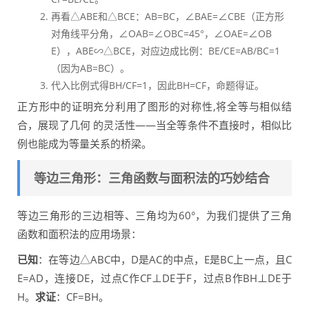
再看△ABE和△BCE：AB=BC，∠BAE=∠CBE（正方形
对角线平分角，∠OAB=∠OBC=45°，∠OAE=∠OB
E），ABE∽△BCE，对应边成比例：BE/CE=AB/BC=1
（因为AB=BC）。
代入比例式得BH/CF=1，因此BH=CF，命题得证。
正方形中的证明充分利用了图形的对称性,将全等与相似结
合，展现了几何 的灵活性——当全等条件不直接时，相似比
例也能成为等量关系的桥梁。
等边三角形：三角函数与面积法的巧妙结合
等边三角形的三边相等、三角均为60°，为我们提供了三角
函数和面积法的应用场景：
已知
：在等边△ABC中，D是AC的中点，E是BC上一点，且C
E=AD，连接DE，过点C作CF⊥DE于F，过点B作BH⊥DE于
H。
求证
：CF=BH。