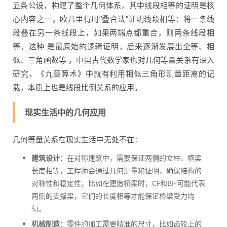
五条公设，构建了整个几何体系，其中线段相等的证明是核
心内容之一，欧几里得用“叠合法”证明线段相等：将一条线
段叠在另一条线段上，如果两端点都重合，则两条线段相
等，这种 是最原始的逻辑证明，后来逐渐发展出全等、相
似、三角函数等 ，中国古代数学家也对几何等量关系有深入
研究，《九章算术》中就有利用相似三角形测量距离的记
载，本质上也是线段比例关系的应用。
现实生活中的几何应用
几何等量关系在现实生活中无处不在：
建筑设计
：在对称建筑中，需要保证两侧的立柱、横梁
长度相等，工程师会通过几何测量和证明，确保结构的
对称性和稳定性，比如在建造桥梁时，CF和BH可能代表
两侧的支撑梁，它们的长度相等才能保证桥梁受力均
匀。
机械制造
：零件的加工需要精准的尺寸，比如齿轮上的