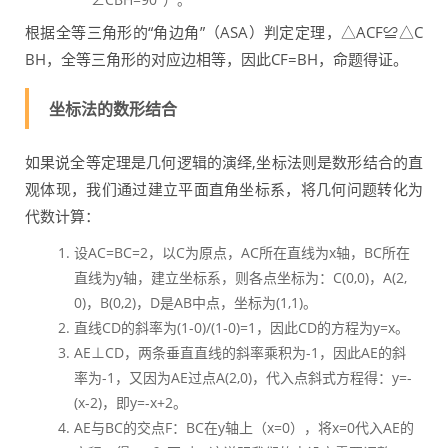
根据全等三角形的“角边角”（ASA）判定定理，△ACF≌△C
BH，全等三角形的对应边相等，因此CF=BH，命题得证。
坐标法的数形结合
如果说全等定理是几何逻辑的演绎,坐标法则是数形结合的直
观体现，我们通过建立平面直角坐标系，将几何问题转化为
代数计算：
设AC=BC=2，以C为原点，AC所在直线为x轴，BC所在
直线为y轴，建立坐标系，则各点坐标为：C(0,0)，A(2,
0)，B(0,2)，D是AB中点，坐标为(1,1)。
直线CD的斜率为(1-0)/(1-0)=1，因此CD的方程为y=x。
AE⊥CD，两条垂直直线的斜率乘积为-1，因此AE的斜
率为-1，又因为AE过点A(2,0)，代入点斜式方程得：y=-
(x-2)，即y=-x+2。
AE与BC的交点F：BC在y轴上（x=0），将x=0代入AE的