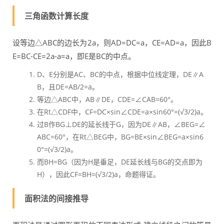
三角函数计算长度
设等边△ABC的边长为2a，则AD=DC=a，CE=AD=a，因此B
E=BC-CE=2a-a=a，即E是BC的中点。
D、E分别是AC、BC的中点，根据中位线定理，DE∥A
B，且DE=AB/2=a。
等边△ABC中，AB∥DE，CDE=∠CAB=60°。
在Rt△CDF中，CF=DC×sin∠CDE=a×sin60°=(√3/2)a。
过B作BG⊥DE的延长线于G，因为DE∥AB，∠BEG=∠
ABC=60°，在Rt△BEG中，BG=BE×sin∠BEG=a×sin6
0°=(√3/2)a。
而BH=BG（因为H是垂足，DE延长线与BG的交点即为
H），因此CF=BH=(√3/2)a，命题得证。
面积法的间接推导