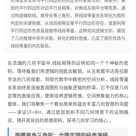
的深度求证常与平行四边形的判定条件紧密交织，探索中，需
依托平行四边形对边平行且相等、对角线互相平分等性质，通
过构造辅助线、推导全等三角形，将线段等量关系转化为图形
判定的关键依据，从线段相等反推平行四边形存在，或是利用
平行四边形性质直接推导线段等量，这种双向逻辑交织，展现
了几何推理中条件关联、转化的精妙思维，凸显了图形性质与
线段等量的内在联系。
在浩瀚的几何宇宙中,线段相等的证明如同一个个神秘的密
码，等待着我们用逻辑的钥匙去解锁，从古希腊毕达哥拉斯
学派的几何探索，到现代数学中精密的空间分析，线段等量
关系始终是连接直观图形与抽象逻辑的桥梁，它不仅是几何
定理的直接应用，更是培养逻辑思维、空间想象能力的核心
载体，我们将聚焦一个看似简单却蕴含丰富几何智慧的命题
——求证CF=BH，通过层层剖析不同几何场景下的证明路
径，揭开其背后的思维密码，探寻几何学习的核心 。
等腰直角三角形：全等定理的经典演绎