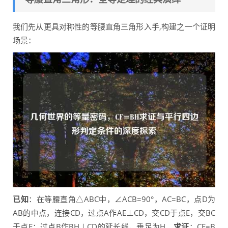
我们先从更具对称性的等腰直角三角形入手,构建之一个证明
场景：
已知
：在等腰直角△ABC中，∠ACB=90°，AC=BC，点D为
AB的中点，连接CD，过点A作AE⊥CD，交CD于点E，交BC
于点F；过点B作BH⊥CD的延长线，垂足为H。
求证
：CF=B