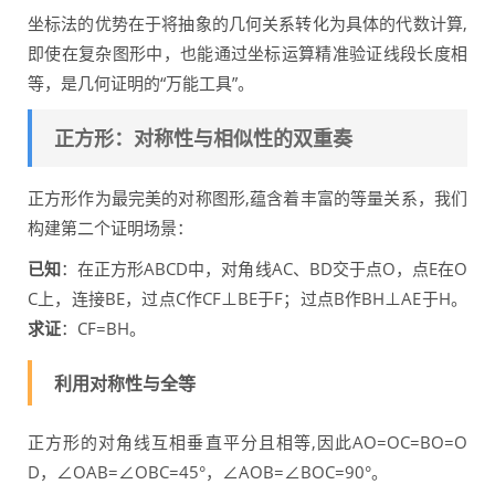
坐标法的优势在于将抽象的几何关系转化为具体的代数计算,
即使在复杂图形中，也能通过坐标运算精准验证线段长度相
等，是几何证明的“万能工具”。
正方形：对称性与相似性的双重奏
正方形作为最完美的对称图形,蕴含着丰富的等量关系，我们
构建第二个证明场景：
已知
：在正方形ABCD中，对角线AC、BD交于点O，点E在O
C上，连接BE，过点C作CF⊥BE于F；过点B作BH⊥AE于H。
求证
：CF=BH。
利用对称性与全等
正方形的对角线互相垂直平分且相等,因此AO=OC=BO=O
D，∠OAB=∠OBC=45°，∠AOB=∠BOC=90°。