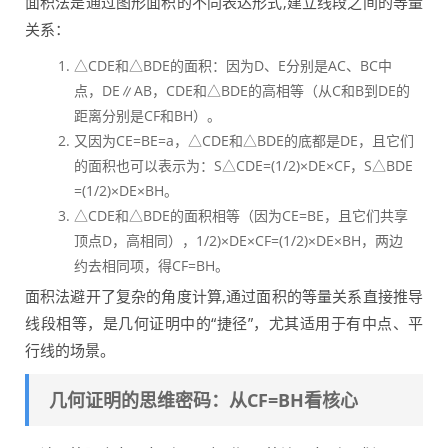
面积法是通过图形面积的不同表达形式,建立线段之间的等量
关系：
△CDE和△BDE的面积：因为D、E分别是AC、BC中
点，DE∥AB，CDE和△BDE的高相等（从C和B到DE的
距离分别是CF和BH）。
又因为CE=BE=a，△CDE和△BDE的底都是DE，且它们
的面积也可以表示为：S△CDE=(1/2)×DE×CF，S△BDE
=(1/2)×DE×BH。
△CDE和△BDE的面积相等（因为CE=BE，且它们共享
顶点D，高相同），1/2)×DE×CF=(1/2)×DE×BH，两边
约去相同项，得CF=BH。
面积法避开了复杂的角度计算,通过面积的等量关系直接推导
线段相等，是几何证明中的“捷径”，尤其适用于有中点、平
行线的场景。
几何证明的思维密码：从CF=BH看核心