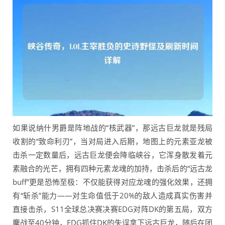
如果说纳什男爵是阵地战的“核武器”，那远古巨龙就是残局
收割的“致命利刃”，当对局进入后期，地图上的元素亚龙被
击杀一定数量后，远古巨龙便会降临峡谷，它浑身散发着元
素融合的光芒，拥有四种元素龙魂的加持，击杀后的“远古龙
buff”更是恐怖至极：不仅能获得对应龙魂的强化效果，还拥
有“斩杀”能力——对生命值低于20%的敌人造成真实伤害并
直接击杀，S11全球总决赛决赛EDG对阵DK的第五局，双方
鏖战至40分钟，EDG抓住DK的失误拿下远古巨龙，随后在团