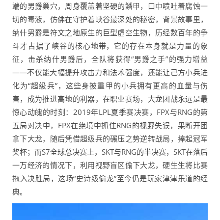
端的男爵巢穴，周身覆盖着坚硬的鳞甲，口中喷吐着腐蚀一
切的毒液，仿佛在守护着峡谷最深处的秘密，背景故事里，
纳什男爵是符文之地原生的巨型虚空生物，历经数百年的争
斗才占据了峡谷的核心地带，它的存在本身就是力量的象
征，击杀纳什男爵后，全队将获得“男爵之手”的强力增益
——不仅能大幅提升攻击力和法术强度，还能让己方小兵进
化为“超级兵”，这些身披重甲的小兵拥有更高的血量与伤
害，成为推进高地的利器，在职业赛场，大龙团战永远是最
惊心动魄的时刻：2019年LPL夏季赛决赛，FPX与RNG的第
五局对决中，FPX在绝境中抓住RNG的视野失误，果断开团
拿下大龙，随后凭借超级兵的碾压之势逆转战局，捧起冠军
奖杯；而S7全球总决赛上，SKT与RNG的半决赛，SKT在落后
一万经济的情况下，利用视野盲区偷下大龙，硬生生将比赛
拖入决胜局，这场“史诗级偷龙”至今仍是玩家津津乐道的经
典。