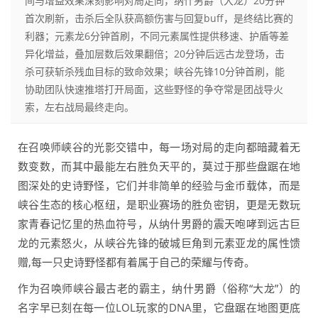
间与增益效果深刻影响对局走向，纳什男爵（大龙）20分钟
首次刷新，击杀后全队获高额伤害与回复buff，是终结比赛的
利器；元素龙6分钟首刷，不同元素属性提供移速、护盾等差
异化增益，叠加层数后效果翻倍；20分钟后远古龙登场，击
杀可获斩杀残血目标的致命效果；峡谷先锋10分钟首刷，能
协助团队快速推塔打开局面，这些野怪的争夺常是团战导火
索，左右战局最终走向。
在召唤师峡谷的光影交错中，每一场对局的走向都暗藏着无
数变数，而其中最能左右胜负天平的，莫过于那些盘踞在地
图深处的史诗野怪，它们并非简单的经验与金币载体，而是
峡谷生态的核心枢纽，是职业赛场的胜负密钥，更是无数玩
家青春记忆里的热血符号，从纳什男爵的震天咆哮到远古巨
龙的元素怒火，从峡谷先锋的破城巨角到元素亚龙的属性馈
赠,每一只史诗野怪都有着属于自己的荣耀与传奇。
作为召唤师峡谷最古老的霸主，纳什男爵（俗称“大龙”）的
名字早已刻在每一位LOL玩家的DNA里，它盘踞在地图更底