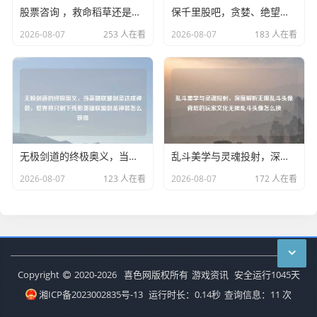
股票咨询 ，救命稻草还是信息陷阱？
保千里股吧，贪婪、绝望与A股残酷生态的残酷编年史
2026-08-07
253 人在看
2026-08-07
183 人在看
无极剑道的终极奥义，当英雄联盟剑圣达成神装，世界将只剩下残影英雄联盟剑圣神装怎么获得
乱斗美学与灵魂投射，深度解析无限乱斗头像背后的玩家文化无限乱斗头像怎么换
2026-08-07
123 人在看
2026-08-07
172 人在看
Copyright
2020-2026
喜色网版权所有
游戏资讯
安全运行
1045
天
湘ICP备2023002835号-13
运行时长：0.14秒
查询信息：11 次