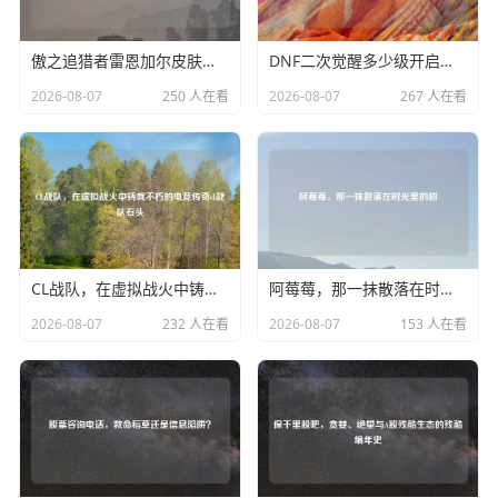
傲之追猎者雷恩加尔皮肤排行，骨齿项链下的荣耀与野性
DNF二次觉醒多少级开启？深度解析阿拉德勇士的破茧成蝶之路dnf二次觉醒几级
2026-08-07
250 人在看
2026-08-07
267 人在看
CL战队，在虚拟战火中铸就不朽的电竞传奇cl战队石头
阿莓莓，那一抹散落在时光里的甜
2026-08-07
232 人在看
2026-08-07
153 人在看