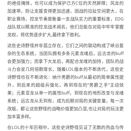
的绝佳掩体，也可以成为保护己方C位的天然屏障；风龙的
加速带，则让支援变得更加迅速，团战的拉扯空间更大，在
职业赛场，控龙节奏是衡量一支战队实力的重要标准，EDG
战队就以精准的控龙战术闻名，他们总能在对局中牢牢掌握
龙权，将优势逐步扩大,最终拿下胜利。
这些史诗野怪并非孤立存在，它们之间的联动构成了峡谷复
杂的生态系统，当团队拥有多条元素龙魂后，远古龙的buff
会更加强力；而拿下大龙后，再配合龙魂的加持，团队的战
斗力会呈几何倍数增长，随着LOL版本的不断迭代，这些史
诗野怪也在不断进化：纳什男爵的buff从最初的简单属性提
升，到后来的超级兵强化，再到现在的“男爵之手”主动效
果；元素亚龙从单一的属性buff，到现在的地形改变与龙魂
系统；远古龙从无到有，成为后期对局的关键变量，每一次
改版，都让这些野怪的战略价值更加凸显,也让对局的玩法更
加丰富多样。
在LOL的十年历程中，这些史诗野怪见证了无数的热血与传