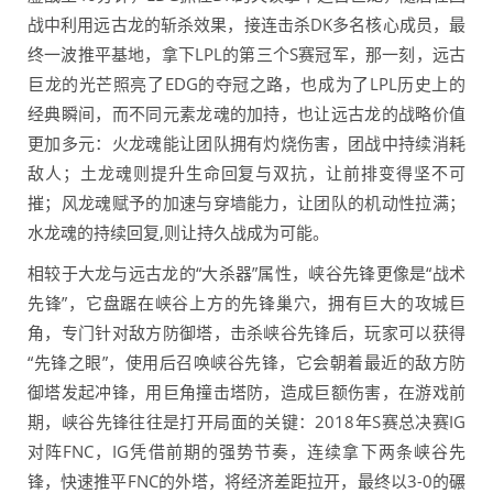
战中利用远古龙的斩杀效果，接连击杀DK多名核心成员，最
终一波推平基地，拿下LPL的第三个S赛冠军，那一刻，远古
巨龙的光芒照亮了EDG的夺冠之路，也成为了LPL历史上的
经典瞬间，而不同元素龙魂的加持，也让远古龙的战略价值
更加多元：火龙魂能让团队拥有灼烧伤害，团战中持续消耗
敌人；土龙魂则提升生命回复与双抗，让前排变得坚不可
摧；风龙魂赋予的加速与穿墙能力，让团队的机动性拉满；
水龙魂的持续回复,则让持久战成为可能。
相较于大龙与远古龙的“大杀器”属性，峡谷先锋更像是“战术
先锋”，它盘踞在峡谷上方的先锋巢穴，拥有巨大的攻城巨
角，专门针对敌方防御塔，击杀峡谷先锋后，玩家可以获得
“先锋之眼”，使用后召唤峡谷先锋，它会朝着最近的敌方防
御塔发起冲锋，用巨角撞击塔防，造成巨额伤害，在游戏前
期，峡谷先锋往往是打开局面的关键：2018年S赛总决赛IG
对阵FNC，IG凭借前期的强势节奏，连续拿下两条峡谷先
锋，快速推平FNC的外塔，将经济差距拉开，最终以3-0的碾