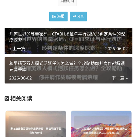
刷新时间
海报
分享
几何世界的等量密码，CF=BH求证与平行四边形判定条件的深
度探索
« 上一篇
2026-06-02
和平精英双人模式活跃任务怎么做？全攻略助你并肩作战解锁
专属荣耀
2026-06-02
下一篇 »
相关阅读