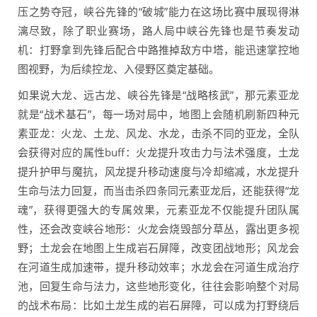
压之势夺冠，峡谷先锋的“破城”能力在这场比赛中展现得淋
漓尽致，除了职业赛场，路人局中峡谷先锋也是节奏发动
机：打野拿到先锋后配合中路推掉敌方中塔，能迅速掌控地
图视野，为后续控龙、入侵野区奠定基础。
如果说大龙、远古龙、峡谷先锋是“战略核武”，那元素亚龙
就是“战术基石”，每一场对局中，地图上会随机刷新四种元
素亚龙：火龙、土龙、风龙、水龙，击杀不同的亚龙，全队
会获得对应的属性buff：火龙提升攻击力与法术强度，土龙
提升护甲与魔抗，风龙提升移动速度与冷却缩减，水龙提升
生命与法力回复，而当击杀四条同元素亚龙后，还能获得“龙
魂”，获得更强大的专属效果，元素亚龙不仅能提升团队属
性，还会改变峡谷地形：火龙会烧毁部分草丛，露出更多视
野；土龙会在地图上生成岩石屏障，改变团战地形；风龙会
在河道生成加速带，提升移动效率；水龙会在河道生成治疗
池，回复生命与法力，这些地形变化，往往会影响整个对局
的战术布局：比如土龙生成的岩石屏障，可以成为打野绕后