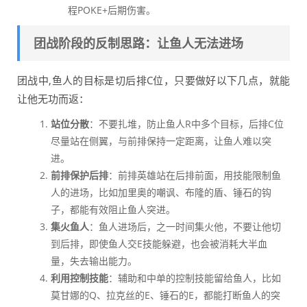
程POKE+后期伤害。
团战阶段的反制思路：让鱼人无法进场
团战中,鱼人的目标是切后排C位，只要做好以下几点，就能
让他无功而返：
站位分散
：不要扎堆，防止鱼人R中多个目标，后排C位
尽量站在侧翼，与前排保持一定距离，让鱼人难以突
进。
前排保护后排
：前排英雄站在后排前面，用技能限制鱼
人的进场，比如加里奥的嘲讽、布隆的盾、锤石的钩
子，都能有效阻止鱼人突进。
集火鱼人
：鱼人进场后，之一时间集火他，不要让他切
到后排，即使鱼人交E技能躲避，也会被消耗大半血
量，失去输出能力。
利用控制技能
：辅助和中单的控制技能留给鱼人，比如
莫甘娜的Q、拉克丝的E、锤石的E，都能打断鱼人的突