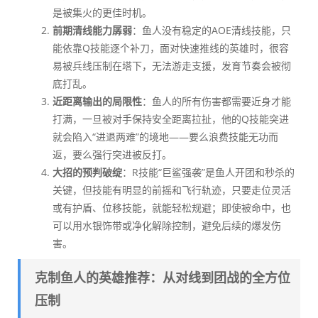
是被集火的更佳时机。
前期清线能力孱弱
：鱼人没有稳定的AOE清线技能，只
能依靠Q技能逐个补刀，面对快速推线的英雄时，很容
易被兵线压制在塔下，无法游走支援，发育节奏会被彻
底打乱。
近距离输出的局限性
：鱼人的所有伤害都需要近身才能
打满，一旦被对手保持安全距离拉扯，他的Q技能突进
就会陷入“进退两难”的境地——要么浪费技能无功而
返，要么强行突进被反打。
大招的预判破绽
：R技能“巨鲨强袭”是鱼人开团和秒杀的
关键，但技能有明显的前摇和飞行轨迹，只要走位灵活
或有护盾、位移技能，就能轻松规避；即使被命中，也
可以用水银饰带或净化解除控制，避免后续的爆发伤
害。
克制鱼人的英雄推荐：从对线到团战的全方位
压制