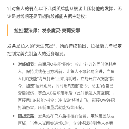
针对鱼人的弱点,以下几类英雄能从根源上压制他的发挥，无
论是对线期还是团战阶段都能占据主动权：
拉扯型法师：发条魔灵·奥莉安娜
发条是鱼人的“天生克星”，她的持续输出、拉扯能力与稳定
控制完美克制鱼人的近身爆发。
对线细节
：前期用Q技能“指令：攻击”补刀的同时消耗鱼
人，保持兵线在己方塔前，让鱼人不敢轻易突进，当鱼
人用Q技能“淘气打击”上来消耗时，立刻开启W技能“指
令：加速”拉开距离，同时用E技能“指令：防卫”给自己
套盾减伤，等鱼人E技能落地后（此时他进入真空期），
直接甩出R技能“指令：冲击波”将其击飞，衔接QW连招
打满伤害，压低血量后就能持续压制。
团战思路
：发条站在己方后排核心位置，用球覆盖队友
区域，当鱼人试图突进切C时，立刻将球拉到鱼人身旁