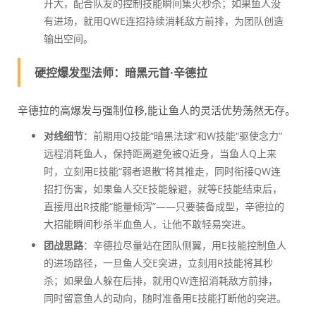
开大，配合队友的控制技能瞬间集火秒杀；如果鱼人没
有进场，就用QWE连招持续消耗敌方前排，为团队创造
输出空间。
硬控爆发型法师：暗黑元首·辛德拉
辛德拉的高爆发与强制位移,能让鱼人的灵活优势荡然无存。
对线细节
：前期用Q技能“暗黑法球”和W技能“驱使念力”
远程消耗鱼人，保持距离避免被Q近身，当鱼人Q上来
时，立刻用E技能“弱者退散”将其推走，同时衔接QW连
招打伤害，如果鱼人交E技能躲避，就等E技能结束后，
直接甩出R技能“能量倾泻”——只要装备成型，辛德拉的
大招能瞬间秒杀半血鱼人，让他不敢轻易突进。
团战思路
：辛德拉尽量站在团队侧翼，用E技能控制鱼人
的进场路径，一旦鱼人交E突进，立刻用R技能将其秒
杀；如果鱼人躲在后排，就用QW连招消耗敌方前排，
同时留意鱼人的动向，随时准备用E技能打断他的突进。