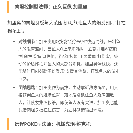
肉坦控制型法师：正义巨像·加里奥
加里奥的肉坦身板与大范围嘲讽,能让鱼人的爆发如同“打在
棉花上”。
对线细节
：加里奥用Q技能“战争罡风”快速清线，压制鱼
人的发育空间，当鱼人Q上来消耗时，立刻开启W技能
“杜朗护盾”嘲讽住他，衔接E技能“正义重拳”打伤害，被
动的护盾能抵消鱼人的大部分消耗，加里奥清线快，还
能随时用R技能“英雄登场”支援其他路，打乱鱼人的游走
节奏。
团战思路
：加里奥作为前排，主动靠近敌方阵型，用大
招预判鱼人的进场位置，落地后嘲讽住鱼人及周围敌
人，让队友集火秒杀，即使鱼人没有突进，加里奥也能
凭借肉坦身板扛住伤害，为后排创造输出环境。
远程POKE型法师：机械先驱·维克托