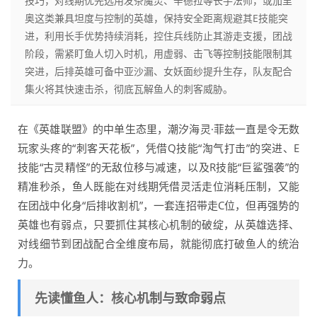
技巧，对线期优先选用发条魔灵、辛德拉等长手法师，或加里
奥这类兼具坦度与控制的英雄，保持安全距离规避其E技能突
进，利用长手优势持续消耗，控住兵线防止其游走支援，团战
阶段，需紧盯鱼人切入时机，用虚弱、击飞等控制技能限制其
突进，后排英雄可备中亚沙漏、女妖面纱提升生存，队友配合
集火将其快速击杀，彻底瓦解鱼人的刺客威胁。
在《英雄联盟》的中单生态里，潮汐海灵·菲兹一直是令无数
玩家头疼的“刺客天花板”，凭借Q技能“淘气打击”的突进、E
技能“古灵精怪”的无敌位移与减速，以及R技能“巨鲨强袭”的
精准秒杀，鱼人既能在对线期凭借灵活走位消耗压制，又能
在团战中化身“后排收割机”，一套连招带走C位，但再强势的
英雄也有弱点，只要抓住其核心机制的破绽，从英雄选择、
对线细节到团战配合全维度布局，就能彻底打破鱼人的统治
力。
先读懂鱼人：核心机制与致命弱点