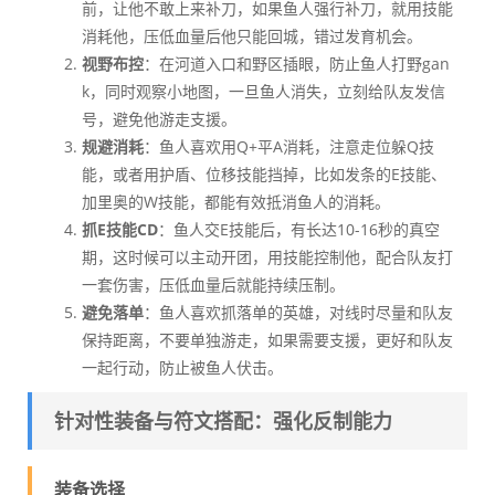
前，让他不敢上来补刀，如果鱼人强行补刀，就用技能
消耗他，压低血量后他只能回城，错过发育机会。
视野布控
：在河道入口和野区插眼，防止鱼人打野gan
k，同时观察小地图，一旦鱼人消失，立刻给队友发信
号，避免他游走支援。
规避消耗
：鱼人喜欢用Q+平A消耗，注意走位躲Q技
能，或者用护盾、位移技能挡掉，比如发条的E技能、
加里奥的W技能，都能有效抵消鱼人的消耗。
抓E技能CD
：鱼人交E技能后，有长达10-16秒的真空
期，这时候可以主动开团，用技能控制他，配合队友打
一套伤害，压低血量后就能持续压制。
避免落单
：鱼人喜欢抓落单的英雄，对线时尽量和队友
保持距离，不要单独游走，如果需要支援，更好和队友
一起行动，防止被鱼人伏击。
针对性装备与符文搭配：强化反制能力
装备选择