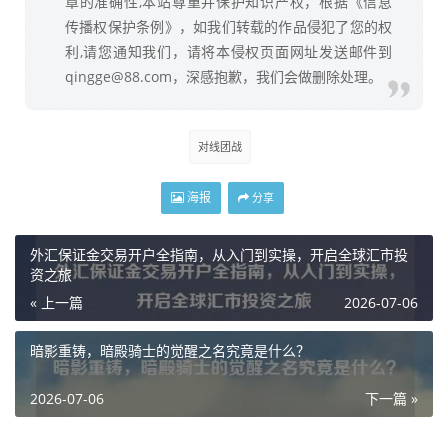
章的准确性,本站尊重并保护知识产权，根据《信息
传播权保护条例》，如我们转载的作品侵犯了您的权
利,请您通知我们，请将本侵权页面网址发送邮件到
qingge@88.com，深感抱歉，我们会做删除处理。
对线团战
海报
分享
外汇保证金交易开户全指南，从入门到实操，开启全球汇市投
资之旅
« 上一篇
2026-07-06
暗影重铸，暗殿骑士的觉醒之名究竟是什么？
2026-07-06
下一篇 »