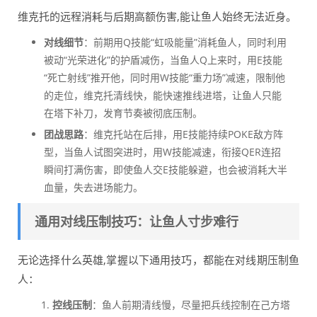
维克托的远程消耗与后期高额伤害,能让鱼人始终无法近身。
对线细节
：前期用Q技能“虹吸能量”消耗鱼人，同时利用
被动“光荣进化”的护盾减伤，当鱼人Q上来时，用E技能
“死亡射线”推开他，同时用W技能“重力场”减速，限制他
的走位，维克托清线快，能快速推线进塔，让鱼人只能
在塔下补刀，发育节奏被彻底压制。
团战思路
：维克托站在后排，用E技能持续POKE敌方阵
型，当鱼人试图突进时，用W技能减速，衔接QER连招
瞬间打满伤害，即使鱼人交E技能躲避，也会被消耗大半
血量，失去进场能力。
通用对线压制技巧：让鱼人寸步难行
无论选择什么英雄,掌握以下通用技巧，都能在对线期压制鱼
人：
控线压制
：鱼人前期清线慢，尽量把兵线控制在己方塔