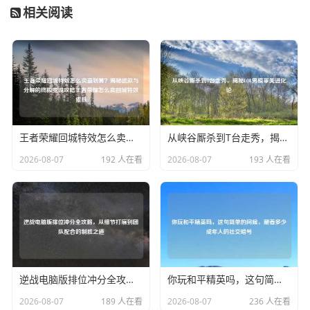
相关阅读
王者荣耀回城特效怎么卖最划算？揭秘退款与分解的终极变现攻略王者荣耀怎么卖回城特效皮肤
从峡谷厮杀到T台走秀，揭秘LOL男模审美进化论
2026-08-07
192 人在看
2026-08-07
193 人在看
逆战电脑版排位冲分全攻略，从细节打磨到团队配合的制胜之道
你玩和平精英吗，这句简单的问候，藏着多少成年人的社交暗号
2026-08-07
189 人在看
2026-08-07
236 人在看