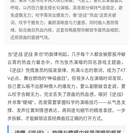
感，需从气息与咬字两大核心突破，气息上，要扎实掌握腹式
呼吸，以丹田力量支撑长句演唱，高音部分保持气息稳定，避
免虚飘无力；咬字需突出爆发力，像“逆战”“热血”这类关键
词，咬字干脆有力，兼顾清晰度与力量感，同时融入激昂情
绪，贴合曲目热血内核，这套攻略能帮你解锁专属热血唱腔，
还原原曲的震撼气场。
当“逆战 逆战 来也”的旋律响起，几乎每个人都会被那股冲破
云霄的热血力量击中，作为张杰演唱的同名游戏主题曲，
《逆战》凭借激昂的摇滚旋律、充满斗志的歌词，成为了KT
V必点、舞台燃场的“神级曲目”，但很多人在演唱时却发现，
自己要么唱不出那种慑人的爆发力，要么副歌破音走调，要
么咬字含糊无力，完全丢失了原曲的热血感，唱好《逆战》
并非靠“硬喊”，而是需要掌握科学的演唱技巧——从气息支
撑、发声位置到情感表达，再到逐句细节的精准拿捏，一步
步拆解，才能解锁这首经典曲目正确的打开方式。