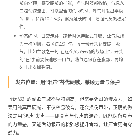
部向外顶，感受腰部的扩张；呼气时腹部收缩，气息从
口腔匀速流出，可以配合“嘶”声练习，呼气时发出平稳
的“嘶”，持续10-15秒，逐渐延长时间，增强气息的稳定
性。
动态练习：日常走路、跑步时保持腹式呼吸，让气息成
为一种习惯，唱《逆战》时，每一句开头都要提前吸
气，比如主歌之一句“在这个风起云涌的战场上”，开头
的“在”字前要快速吸一口气，将气息储存在腹部，再均
匀吐出支撑歌词。
发声位置：用“混声”替代硬喊，兼顾力量与保护
《逆战》的副歌音域不算特别高，但需要强烈的爆发力，如
果用纯真声硬喊，不仅容易破音，还会损伤声带，正确的做
法是用“混声”发声——即真声与假声的混合，既能保留真声
的力量感，又能借助假声的松弛感提升音域，让声音更有穿
透力。