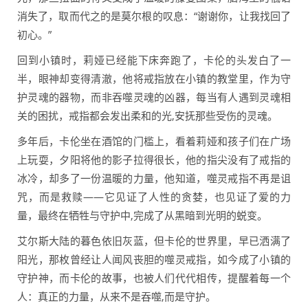
消失了，取而代之的是莫尔根的叹息：“谢谢你，让我找回了
初心。”
回到小镇时，莉娅已经能下床奔跑了，卡伦的头发白了一
半，眼神却变得清澈，他将戒指放在小镇的教堂里，作为守
护灵魂的器物，而非吞噬灵魂的凶器，每当有人遇到灵魂相
关的困扰，戒指都会发出柔和的光,安抚那些受伤的灵魂。
多年后，卡伦坐在酒馆的门槛上，看着莉娅和孩子们在广场
上玩耍，夕阳将他的影子拉得很长，他的指尖没有了戒指的
冰冷，却多了一份温暖的力量，他知道，噬灵戒指不再是诅
咒，而是救赎——它见证了人性的贪婪，也见证了爱的力
量，最终在牺牲与守护中,完成了从黑暗到光明的蜕变。
艾尔斯大陆的暮色依旧灰蓝，但卡伦的世界里，早已洒满了
阳光，那枚曾经让人闻风丧胆的噬灵戒指，如今成了小镇的
守护神，而卡伦的故事，也被人们代代相传，提醒着每一个
人：真正的力量，从来不是吞噬,而是守护。