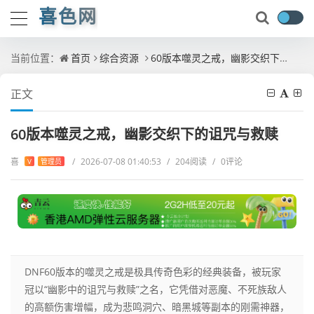
喜色网
当前位置：
首页
综合资源
60版本噬灵之戒，幽影交织下的诅咒与救赎
正文
60版本噬灵之戒，幽影交织下的诅咒与救赎
喜
/
2026-07-08 01:40:53
/
204阅读
/
0评论
V
管理员
DNF60版本的噬灵之戒是极具传奇色彩的经典装备，被玩家
冠以“幽影中的诅咒与救赎”之名，它凭借对恶魔、不死族敌人
的高额伤害增幅，成为悲鸣洞穴、暗黑城等副本的刚需神器，