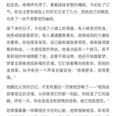
起血色，咳嗽声也停了，看着妹妹安稳的睡颜，卡伦松了口
气，却没注意到戒指上的符文又深了几分，而他自己的眼底,
也多了一丝不易察觉的幽绿。
接下来的日子，卡伦成了小镇上的英雄，有人被邪灵附身，
他用戒指驱散邪灵；有人遭遇魔兽袭击，他借戒指的力量斩
杀魔兽，但他渐渐发现，自己越来越容易愤怒，越来越渴望
看到鲜血，一次酒馆里的争执，他差点掐死一个醉汉，若不
是莉娅的呼喊唤醒了他，后果不堪设想，他还开始做噩梦，
梦里全是被戒指吞噬的灵魂，它们张着嘴向他索命，而他的
身体里，似乎有另一个声音在催促他：“吞噬更多，变得更
强。”
他翻出父亲的日记，才发现最后一页被他忽略了——“戒指会
吞噬宿主的灵魂，从你使用它的那一刻起，你就成了它的容
器，终有一天，你会变成没有感情的怪物，被它彻底掌控。”
恐惧像藤蔓一样缠绕住卡伦的心脏，他想毁掉戒指，却发现