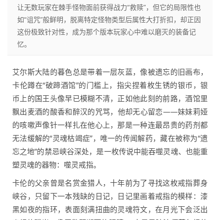
让无数玩家在棘手怪物面前获得战力“救赎”，但它的局限性也
如“诅咒”般鲜明，脱离特定怪物类型后属性大打折扣，却正因
这份极致针对性，成为那个版本玩家心中难以磨灭的装备记
忆。
艾尔斯大陆的暮色总是带着一层灰蓝，像被遗忘的旧画布，
卡伦蹲在“破蹄酒馆”的门槛上，指尖捏着枚生锈的银币，银
币上的国王头像早已模糊不清，正如他此刻的前路，酒馆里
飘出麦酒的酸香和醉汉的咒骂，他却无心留恋——妹妹莉娅
的咳嗽声像针一样扎在他心上，那是一种连最昂贵的药剂都
无法缓解的“灵魂枯竭症”，唯一的传闻解药，藏在被称为“遗
忘之地”的禁忌峡谷深处，是一枚传说中能吞噬灵魂、也能重
塑灵魂的器物：噬灵戒指。
卡伦的父亲曾是名赏金猎人，十年前为了寻找这枚戒指葬身
峡谷，只留下一本残缺的日记，日记里画着戒指的模样：漆
黑如夜的指环，表面刻满扭曲的灵魂符文，在月光下会泛出