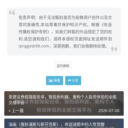
免责声明：由于无法甄别是否为投稿用户创作以及文
章的准确性,本站尊重并保护知识产权，根据《信息
传播权保护条例》，如我们转载的作品侵犯了您的权
利,请您通知我们，请将本侵权页面网址发送邮件到
qingge@88.com，深感抱歉，我们会做删除处理。
诅咒救赎
海报
分享
爱建证券超强版安卓，智投新利器，重构个人投资体验的全能
交易平台
« 上一篇
2026-07-08
油画〈俄狄浦斯与斯芬克斯〉，命运谜题中的人性觉醒