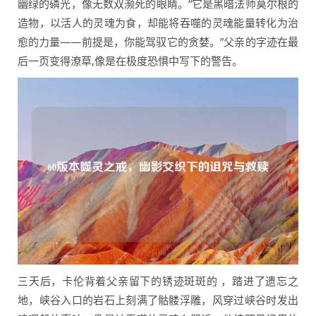
幽绿的磷光，像无数双濒死的眼睛。“它是黑暗法师莫尔根的
造物，以活人的灵魂为食，却能将吞噬的灵魂能量转化为治
愈的力量——前提是，你能驾驭它的贪婪。”父亲的字迹在最
后一页变得潦草,像是在极度恐惧中写下的警告。
三天后，卡伦背着父亲留下的锈迹斑斑的 ，踏进了遗忘之
地，峡谷入口的岩石上刻满了骷髅浮雕，风穿过峡谷时发出