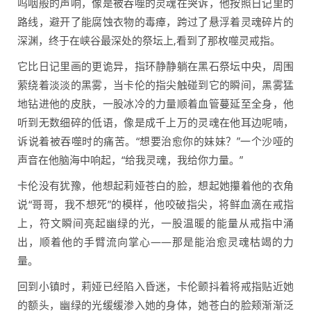
呜咽般的声响，像是被吞噬的灵魂在哭诉，他按照日记里的
路线，避开了能腐蚀衣物的毒瘴，跨过了悬浮着灵魂碎片的
深渊，终于在峡谷最深处的祭坛上,看到了那枚噬灵戒指。
它比日记里画的更诡异，指环静静躺在黑石祭坛中央，周围
萦绕着淡淡的黑雾，当卡伦的指尖触碰到它的瞬间，黑雾猛
地钻进他的皮肤，一股冰冷的力量顺着血管蔓延至全身，他
听到无数细碎的低语，像是成千上万的灵魂在他耳边呢喃，
诉说着被吞噬时的痛苦。“想要治愈你的妹妹？”一个沙哑的
声音在他脑海中响起，“给我灵魂，我给你力量。”
卡伦没有犹豫，他想起莉娅苍白的脸，想起她攥着他的衣角
说“哥哥，我不想死”的模样，他咬破指尖，将鲜血滴在戒指
上，符文瞬间亮起幽绿的光，一股温暖的能量从戒指中涌
出，顺着他的手臂流向掌心——那是能治愈灵魂枯竭的力
量。
回到小镇时，莉娅已经陷入昏迷，卡伦颤抖着将戒指贴近她
的额头，幽绿的光缓缓渗入她的身体，她苍白的脸颊渐渐泛