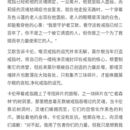
戒指已经和他的灵魂绑定，一旦离开，他就会陷入虚弱，而
莉娅的灵魂枯竭症也会复发，就在他走投无路时，一个穿着
灰色斗篷的老人出现在他面前，老人的眼睛是浑浊的白色，
却能看穿他的心事：“我是守护者艾默，看守这枚戒指已经三
百年了，你不是之一个被它诱惑的人，但你是之一个为了救
赎而非力量使用它的人。”
艾默告诉卡伦，噬灵戒指的诅咒并非无解，莫尔根当年打造
戒指时，将自己的一缕纯净灵魂封印在戒指的核心，想要制
衡它的贪婪，但后来莫尔根被自己创造的力量反噬，那缕灵
魂碎片也散落在大陆各处，只有集齐三块碎片，才能唤醒莫
尔根的良知,净化戒指的诅咒。
卡伦带着戒指踏上了寻找碎片的旅程，之一块碎片在“亡者森
林”的树洞里，那里栖息着无数被戒指吞噬过的灵魂，当卡伦
靠近树洞时，灵魂们蜂拥而至，它们的怨恨化作黑色的利
爪，撕扯着他的身体，卡伦没有反抗，他跪在地上，向灵魂
们道歉：“对不起，我用了伤害你们的力量，但我只是想救我