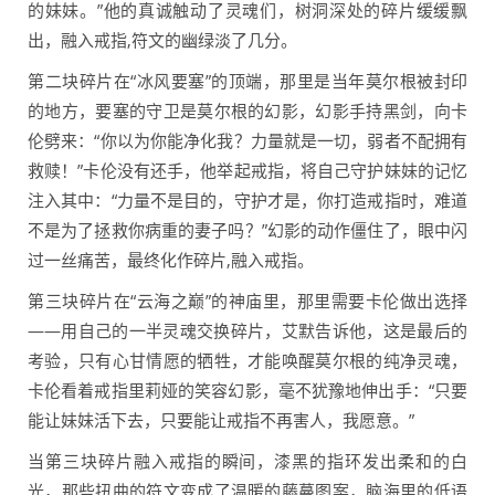
的妹妹。”他的真诚触动了灵魂们，树洞深处的碎片缓缓飘
出，融入戒指,符文的幽绿淡了几分。
第二块碎片在“冰风要塞”的顶端，那里是当年莫尔根被封印
的地方，要塞的守卫是莫尔根的幻影，幻影手持黑剑，向卡
伦劈来：“你以为你能净化我？力量就是一切，弱者不配拥有
救赎！”卡伦没有还手，他举起戒指，将自己守护妹妹的记忆
注入其中：“力量不是目的，守护才是，你打造戒指时，难道
不是为了拯救你病重的妻子吗？”幻影的动作僵住了，眼中闪
过一丝痛苦，最终化作碎片,融入戒指。
第三块碎片在“云海之巅”的神庙里，那里需要卡伦做出选择
——用自己的一半灵魂交换碎片，艾默告诉他，这是最后的
考验，只有心甘情愿的牺牲，才能唤醒莫尔根的纯净灵魂，
卡伦看着戒指里莉娅的笑容幻影，毫不犹豫地伸出手：“只要
能让妹妹活下去，只要能让戒指不再害人，我愿意。”
当第三块碎片融入戒指的瞬间，漆黑的指环发出柔和的白
光，那些扭曲的符文变成了温暖的藤蔓图案，脑海里的低语