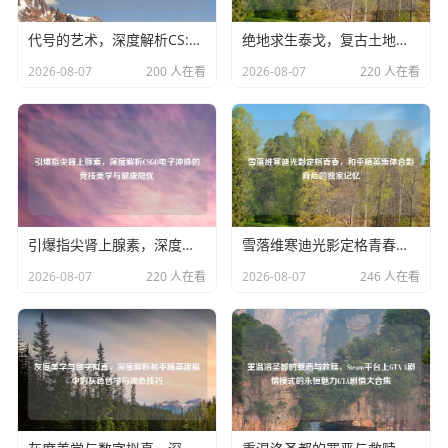
代号的艺术，深度解析CS:GO改名背后的战术、玄学与心理
绝地求生泰戈，复古土地上的固定蓝圈生死局
2026-08-07
200 人在看
2026-08-07
220 人在看
引爆指尖肾上腺素，深度解析CSGO电子冲脉的竞技美学与健康隐忧
雪落维寒迪光影定格青春，和平精英集体合影背后的独家记忆
2026-08-07
220 人在看
2026-08-07
246 人在看