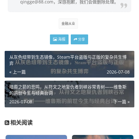
qingge@88.com，深感抱歉，我们会做删除处理。
金融从业
海报
分享
从灰色纽带到生态镜像，Steam平台盗版与正版的复杂共生博
弈
« 上一篇
2026-07-08
暗裔之箭的悲鸣，从符文之地复仇者到峡谷常青树——维鲁斯
的前世今生与经典台词
2026-07-08
下一篇 »
相关阅读