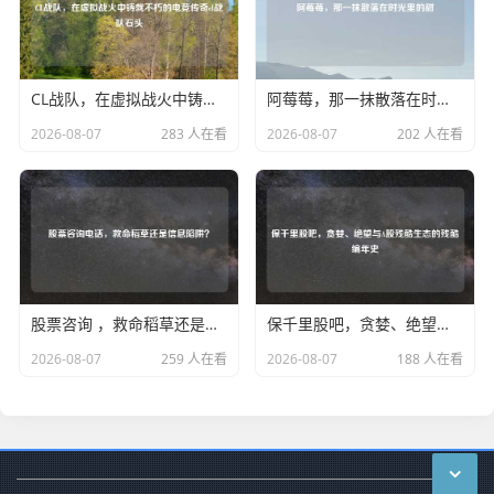
CL战队，在虚拟战火中铸就不朽的电竞传奇cl战队石头
阿莓莓，那一抹散落在时光里的甜
2026-08-07
283 人在看
2026-08-07
202 人在看
股票咨询 ，救命稻草还是信息陷阱？
保千里股吧，贪婪、绝望与A股残酷生态的残酷编年史
2026-08-07
259 人在看
2026-08-07
188 人在看