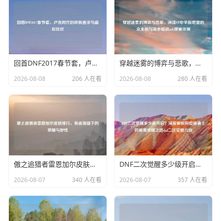
回首DNF2017春节套，卢克时代的终极追求与最后狂欢
穿越迷雾的博弈与悲歌，深读ST中华股吧里的众生相与资本暗战mft弹簧评测
2026-08-08
206 人在看
2026-08-08
280 人在看
傲之追猎者雷恩加尔皮肤排行，骨齿项链下的荣耀与野性
DNF二次觉醒多少级开启？深度解析阿拉德勇士的破茧成蝶之路dnf二次觉醒几级
2026-08-07
340 人在看
2026-08-07
357 人在看