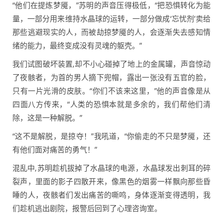
“他们在提炼梦魇，”苏明的声音压得极低，“把恐惧转化为能
量，一部分用来维持水晶球的运转，一部分做成‘忘忧剂’卖给
那些逃避现实的人，而被劫掠梦魇的人，会逐渐失去感知情
绪的能力，最终变成没有灵魂的躯壳。”
我们试图破坏装置,却不小心碰掉了地上的金属罐，声音惊动
了夜骸者，为首的男人摘下兜帽，露出一张没有五官的脸，
只有一片光滑的皮肤。“你们不该来这里，”他的声音像是从
四面八方传来，“人类的恐惧本就是多余的，我们帮他们清
除，这是一种解脱。”
“这不是解脱，是掠夺！”我吼道，“你偷走的不只是梦魇，还
有他们面对痛苦的勇气！”
混乱中,苏明趁机拔掉了水晶球的电源，水晶球发出刺耳的碎
裂声，里面的影子四散开来，像黑色的烟雾一样飘向那些昏
睡的人，夜骸者们发出痛苦的嘶鸣，身体逐渐变得透明，我
们趁机逃出剧院，报警后回到了心理咨询室。