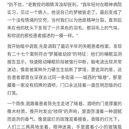
“别不信，”老教授的眼睛浑浊却锐利，“我年轻时在精神病院
实习，见过一个病人，他说自己的梦被偷走了，最后变成了
一个没有情绪的空壳，当时我们以为他是精神分裂，直到后
来在他的枕头下发现了一片黑色的羽毛，那羽毛上的气味，
和你说的那些患者描述的一模一样。”
我开始暗中调查,先是调取了最近半年的失眠患者档案，发现
有二十七个案例符合“梦魇被劫掠”的特征：他们的睡眠监测
报告显示，快速眼动睡眠阶段被强行中断，脑电波出现异常
波动，像是被某种外力硬生生掐断了梦境，更诡异的是，这
些患者都曾在深夜去过同一条街道——城西的“暗巷”，那里
藏着一家没有招牌的酒吧，门口永远挂着一盏忽明忽暗的红
灯笼。
一个雨夜,我跟着患者陈先生走进了暗巷，酒吧的门是厚重的
橡木材质，推开时发出“吱呀”的声响，里面弥漫着一种甜腻
而诡异的香气，像是腐烂的玫瑰混着檀香，昏暗的灯光下，
人们三三两两地坐着，眼神迷离，手里握着小小的玻璃瓶