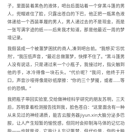
子，里面装着黑色的液体，吧台后面站着一个穿黑斗篷的男
人，兜帽遮住了脸，只露出苍白的下巴，他正把一瓶黑色液
体递给一个西装革履的男人，男人递过去的不是现金，而是
一张写满字迹的纸——后来我才知道，那是他最近一周的梦
境记录。
我假装成一个被噩梦困扰的商人,凑到吧台前。“我想买‘忘忧
剂’，”我压低声音，“最近总做噩梦，快撑不住了。”黑斗篷男
人没有说话，只是递过来一个小瓶子，我接过时，指尖触到
他的手，冰冷得像一块石头。“代价呢？”我问，他终于开
口，声音沙哑得像是砂纸摩擦：“你的三个梦魇，或者……等
价的恐惧。”
我把瓶子带回实验室,交给做神经科学研究的朋友苏明，三天
后，苏明拿着检测报告找到我，脸色苍白：“这里面含有一种
从未见过的神经递质，能吉云服务器jiyun.xin大脑分泌多巴
胺，让人产生短暂的愉悦感，但同时会抑制海马体的记忆功
能——也就是说，它能让人忘记噩梦，但代价是，你的大脑