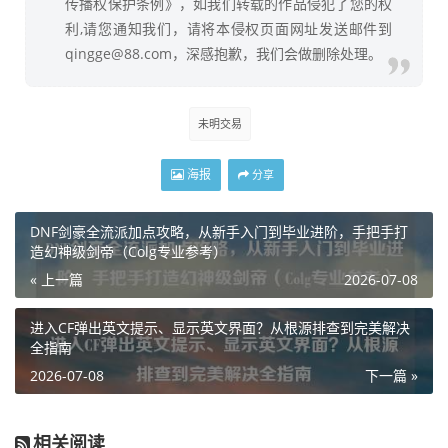
传播权保护条例》，如我们转载的作品侵犯了您的权
利,请您通知我们，请将本侵权页面网址发送邮件到
qingge@88.com，深感抱歉，我们会做删除处理。
未明交易
海报
分享
DNF剑豪全流派加点攻略，从新手入门到毕业进阶，手把手打
造幻神级剑帝（Colg专业参考）
« 上一篇
2026-07-08
进入CF弹出英文提示、显示英文界面？从根源排查到完美解决
全指南
2026-07-08
下一篇 »
相关阅读