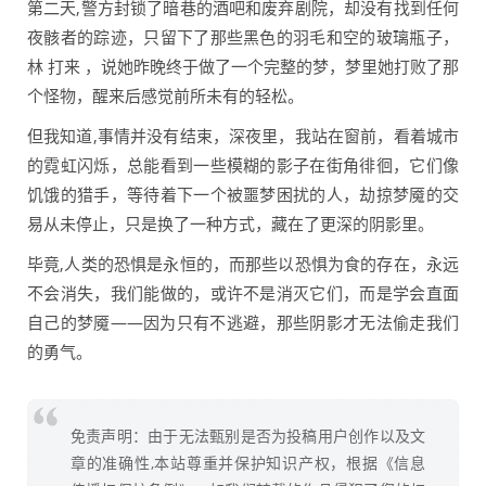
第二天,警方封锁了暗巷的酒吧和废弃剧院，却没有找到任何
夜骸者的踪迹，只留下了那些黑色的羽毛和空的玻璃瓶子，
林 打来 ，说她昨晚终于做了一个完整的梦，梦里她打败了那
个怪物，醒来后感觉前所未有的轻松。
但我知道,事情并没有结束，深夜里，我站在窗前，看着城市
的霓虹闪烁，总能看到一些模糊的影子在街角徘徊，它们像
饥饿的猎手，等待着下一个被噩梦困扰的人，劫掠梦魇的交
易从未停止，只是换了一种方式，藏在了更深的阴影里。
毕竟,人类的恐惧是永恒的，而那些以恐惧为食的存在，永远
不会消失，我们能做的，或许不是消灭它们，而是学会直面
自己的梦魇——因为只有不逃避，那些阴影才无法偷走我们
的勇气。
免责声明：由于无法甄别是否为投稿用户创作以及文
章的准确性,本站尊重并保护知识产权，根据《信息