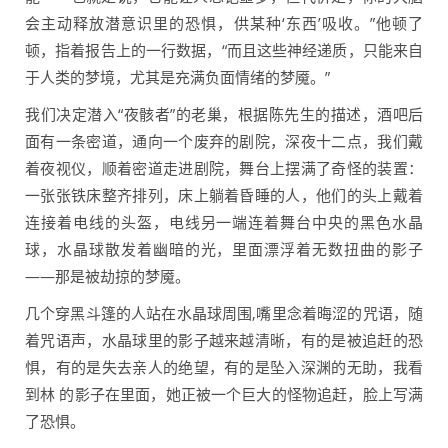
会主动释放潜意识里的恐惧，供某种‘东西’吸收。”他顿了
顿，指着报告上的一行数据，“而且这些神经递质，只能来自
于人类的梦境，尤其是充满负面情绪的梦魇。”
我们决定潜入“夜骸者”的老巢，根据陈先生的描述，酒吧后
面有一条密道，通向一个废弃的剧院，深夜十二点，我们戴
着夜视仪，顺着密道走进剧院，舞台上摆满了奇怪的装置：
一张张铁床整齐排列，床上躺着昏睡的人，他们的头上戴着
连接着电线的头盔，电线另一端连着舞台中央的黑色水晶
球，水晶球散发着幽暗的光，里面漂浮着无数扭曲的影子
——那是被劫掠的梦魇。
几个穿黑斗篷的人站在水晶球周围,嘴里念着晦涩的咒语，随
着咒语声，水晶球里的影子越来越清晰，有的是被追赶的恐
惧，有的是失去亲人的绝望，有的是坠入深渊的无助，我看
到林 的影子在里面，她正被一个巨大的怪物追赶，脸上写满
了恐惧。