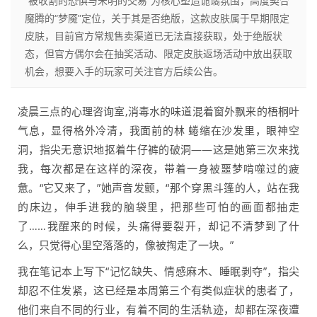
“被收割的恐惧与未明的交易”为核心塑造诡谲氛围，高度契合
魔腾的“梦魇”定位，关于其是否绝版，这款皮肤属于早期限定
皮肤，目前官方常规售卖渠道已无法直接获取，处于绝版状
态，但官方偶尔会在抽奖活动、限定皮肤返场活动中放出获取
机会，想要入手的玩家可关注官方后续公告。
凌晨三点的心理咨询室,消毒水的味道混着窗外飘来的梧桐叶
气息，显得格外冷清，我面前的林 蜷缩在沙发里，眼神空
洞，指尖无意识地抠着牛仔裤的破洞——这是她第三次来找
我，每次都是在这样的深夜，带着一身被噩梦啃噬过的疲
惫。“它又来了，”她声音发颤，“那个穿黑斗篷的人，站在我
的床边，伸手进我的脑袋里，把那些可怕的画面都抽走
了……我醒来的时候，头痛得要裂开，却记不清梦到了什
么，只觉得心里空落落的，像被掏走了一块。”
我在笔记本上写下“记忆缺失、情感麻木、睡眠剥夺”，指尖
却忍不住发紧，这已经是本周第三个有类似症状的患者了，
他们来自不同的行业，有着不同的生活轨迹，却都在深夜遭