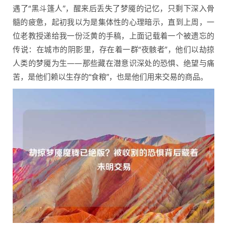
遇了“黑斗篷人”，醒来后丢失了梦魇的记忆，只剩下深入骨
髓的疲惫，起初我以为是集体性的心理暗示，直到上周，一
位老教授递给我一份泛黄的手稿，上面记载着一个被遗忘的
传说：在城市的阴影里，存在着一群“夜骸者”，他们以劫掠
人类的梦魇为生——那些藏在潜意识深处的恐惧、绝望与痛
苦，是他们赖以生存的“食粮”，也是他们用来交易的商品。