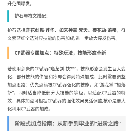
升范围爆发。
护石与符文搭配：
护石选择
莲花剑舞·莲华、如来神掌·梵天、樱花劫·落樱
，符
文紫蓝红全选对应技能的伤害加成,进一步放大爆发伤害。
CP武器专属加点：特殊玩法，技能形态革新
若使用剑豪的CP武器“逸龙剑-抉择”，技能形态会发生巨大变
化，部分技能的伤害和冷却会得到特殊加成，此时需要调整
加点思路：优先点满被CP武器强化的技能，如“游龙掌”“樱落
斩”，同时适当降低部分大技能的等级，以适配CP武器的特
效，具体加点可根据CP武器的强化效果灵活调整,核心是更大
化利用CP武器的加成。
阶段式加点指南：从新手到毕业的“进阶之路”