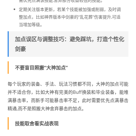
需优先点满该技能,舍弃部分收益较低的技能。
定期关注版本更新，若某个技能被加强或削弱，及时调
整加点，比如神界版本中剑豪的“乱花葬”伤害提升,可适
当增加等级。
加点误区与调整技巧：避免踩坑，打造个性化
剑豪
不要盲目照搬“大神加点”
每个玩家的装备、手法、玩法习惯都不同，大神的加点可能
并不适合你，比如大神有完美的Buff换装和毕业装备，能堆
满暴击率，而新手可能暴击率不足，此时需要优先点满暴击
精通,而不是照搬大神舍弃暴击的加点。
技能取舍看实战表现