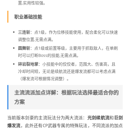
置,实用性较强。
职业基础技能
三连斩
：点1级，作为位移技能使用，配合柔化可以快速
调整位置,无需点满。
圆舞斩
：点1级或前置等级，主要用于抓取敌人，在单刷
时可以打断Boss的技能,无需点满。
碎岩裂地掌
：小技能中的佼佼者，范围大、伤害高，且
冷却时间短，无论是续航流还是爆发流都可以考虑点满
（爆发流可根据情况调整）。
主流流派加点详解：根据玩法选择最适合你的
方案
当前版本剑豪的主流玩法分为两大流派：
光剑续航流
和
巨剑
爆发流
，此外还有CP武器专属的特殊玩法，不同流派的加点