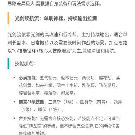
思路差异极大,需根据自身装备和玩法需求选择。
光剑续航流：单刷神器，持续输出拉满
光剑流依靠光剑的高攻速和低冷却，主打持续输出，适合单
刷长副本、日常搬砖以及需要长时间作战的场景，加点思路
以“小技能循环+核心大技能爆发”为主,兼顾清怪和续航。
技能加点：
必满技能
：五气朝元、返本归元、两仪功、樱花劫、莲
花剑舞、如来神掌、啸空十字斩、乱花葬、飞花逐月、
碎岩裂地掌、樱落斩、游龙掌。
前置/1级技能
：三连斩（1级）、圆舞斩（前置）、跃翔
（1级）、蹲伏（1级）。
舍弃技能
：无需舍弃核心技能，若技能点不足，可适当
降低“游龙掌”的等级，但不建议完全舍弃,它的持续伤害
是续航的关键。