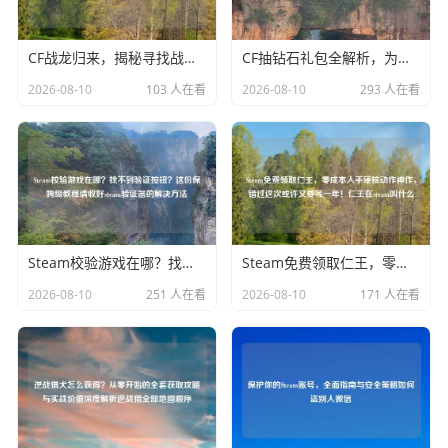
CF战龙归来，揭秘寻找战龙活动终极攻略，重拾昔日荣耀
CF抽钻石礼包全解析，为何单抽才是性价比之王？揭秘背后玄学与技巧
2026-08-10
103 人在看
2026-08-10
293 人在看
Steam校验游戏在哪？找不到验证按钮？这份保姆级教程请收好steam验证器的解决
Steam免费领取仁王，零成本入手硬核动作神作，错过这次或许又要等一年！仁王在steam叫什么
2026-08-10
251 人在看
2026-08-10
171 人在看