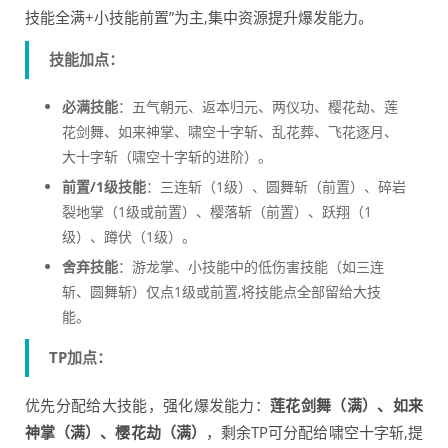
技能全满+小技能前置”为主,集中资源提升爆发能力。
技能加点：
必满技能
：五气朝元、返本归元、两仪功、樱花劫、莲
花剑舞、如来神掌、啸空十字斩、乱花葬、飞花逐月、
大十字斩（啸空十字斩的进阶）。
前置/1级技能
：三连斩（1级）、圆舞斩（前置）、碎岩
裂地掌（1级或前置）、樱落斩（前置）、跃翔（1
级）、蹲伏（1级）。
舍弃技能
：游龙掌、小技能中的低伤害技能（如三连
斩、圆舞斩）仅点1级或前置,将技能点全部留给大技
能。
TP加点：
优先分配给大技能，强化爆发能力：
莲花剑舞（满）、如来
神掌（满）、樱花劫（满）
，剩余TP可分配给啸空十字斩,提