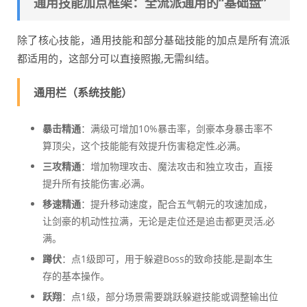
通用技能加点框架：全流派通用的“基础盘”
除了核心技能，通用技能和部分基础技能的加点是所有流派
都适用的，这部分可以直接照搬,无需纠结。
通用栏（系统技能）
暴击精通
：满级可增加10%暴击率，剑豪本身暴击率不
算顶尖，这个技能能有效提升伤害稳定性,必满。
三攻精通
：增加物理攻击、魔法攻击和独立攻击，直接
提升所有技能伤害,必满。
移速精通
：提升移动速度，配合五气朝元的攻速加成，
让剑豪的机动性拉满，无论是走位还是追击都更灵活,必
满。
蹲伏
：点1级即可，用于躲避Boss的致命技能,是副本生
存的基本操作。
跃翔
：点1级，部分场景需要跳跃躲避技能或调整输出位