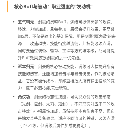
核心Buff与被动：职业强度的“发动机”
五气朝元
：剑豪的灵魂Buff，满级可提供高额的攻速、
移速、力量加成，且每叠加一层都会提升效果，更高叠
加5层，不仅是输出的基础保障，更是剑豪“飘逸感”的来
源——攻速越快，技能衔接越流畅，此技能必须点满，
同时要通过装备、徽章、宝珠等方式堆等级，尽可能提
升Buff效果,这是剑豪的之一优先级。
返本归元
：剑豪的核心被动技能，满级可大幅提升所有
技能的伤害，还能增加暴击率与暴击伤害，作为被动增
益，它没有操作成本，却能直接放大所有输出技能的威
力，属于必满技能,无需犹豫。
两仪功
：剑豪的标志性技能，可切换双剑的攻击形态
（光剑、巨剑、太刀、短剑），不同形态对应不同的攻
击特效与小幅属性加成，虽然技能本身伤害不高，但它
是触发某些装备效果、适应不同流派的关键，必须点满
（至少1级，但满级后属性加成更稳定）。