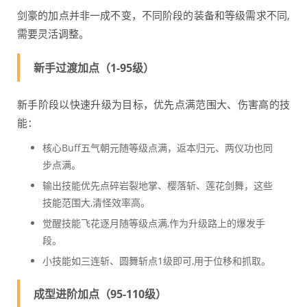
剑豪的加点并非一成不变，不同阶段的装备和等级需求不同,
需要灵活调整。
新手过渡加点（1-95级）
新手阶段以快速升级为目标，优先点满范围大、伤害高的技
能：
核心Buff五气朝元随等级点满，返本归元、两仪功也同
步点满。
输出技能优先点碎岩裂地掌、樱落斩、莲花剑舞，这些
技能范围大,清怪效率高。
觉醒技能飞花逐月随等级点满,作为升级路上的爆发手
段。
小技能如三连斩、圆舞斩点1级即可,用于位移和抓取。
成型进阶加点（95-110级）