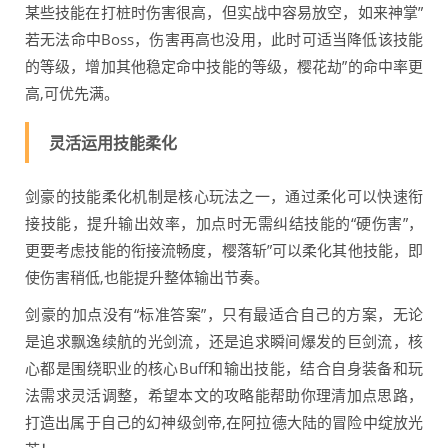
某些技能在打桩时伤害很高，但实战中容易放空，如来神掌”
若无法命中Boss，伤害再高也没用，此时可适当降低该技能
的等级，增加其他稳定命中技能的等级，樱花劫”的命中率更
高,可优先满。
灵活运用技能柔化
剑豪的技能柔化机制是核心玩法之一，通过柔化可以快速衔
接技能，提升输出效率，加点时无需纠结技能的“硬伤害”，
更要考虑技能的衔接流畅度，樱落斩”可以柔化其他技能，即
使伤害稍低,也能提升整体输出节奏。
剑豪的加点没有“标准答案”，只有最适合自己的方案，无论
是追求飘逸续航的光剑流，还是追求瞬间爆发的巨剑流，核
心都是围绕职业的核心Buff和输出技能，结合自身装备和玩
法需求灵活调整，希望本文的攻略能帮助你理清加点思路，
打造出属于自己的幻神级剑帝,在阿拉德大陆的冒险中绽放光