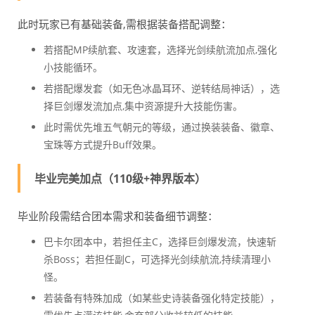
此时玩家已有基础装备,需根据装备搭配调整：
若搭配MP续航套、攻速套，选择光剑续航流加点,强化
小技能循环。
若搭配爆发套（如无色冰晶耳环、逆转结局神话），选
择巨剑爆发流加点,集中资源提升大技能伤害。
此时需优先堆五气朝元的等级，通过换装装备、徽章、
宝珠等方式提升Buff效果。
毕业完美加点（110级+神界版本）
毕业阶段需结合团本需求和装备细节调整：
巴卡尔团本中，若担任主C，选择巨剑爆发流，快速斩
杀Boss；若担任副C，可选择光剑续航流,持续清理小
怪。
若装备有特殊加成（如某些史诗装备强化特定技能），