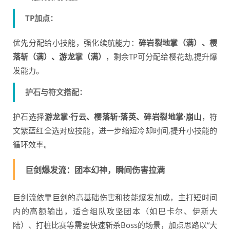
TP加点：
优先分配给小技能，强化续航能力：
碎岩裂地掌（满）、樱
落斩（满）、游龙掌（满）
，剩余TP可分配给樱花劫,提升爆
发能力。
护石与符文搭配：
护石选择
游龙掌·行云、樱落斩·落英、碎岩裂地掌·崩山
，符
文紫蓝红全选对应技能，进一步缩短冷却时间,提升小技能的
循环效率。
巨剑爆发流：团本幻神，瞬间伤害拉满
巨剑流依靠巨剑的高基础伤害和技能爆发加成，主打短时间
内的高额输出，适合组队攻坚团本（如巴卡尔、伊斯大
陆）、打桩比赛等需要快速斩杀Boss的场景，加点思路以“大