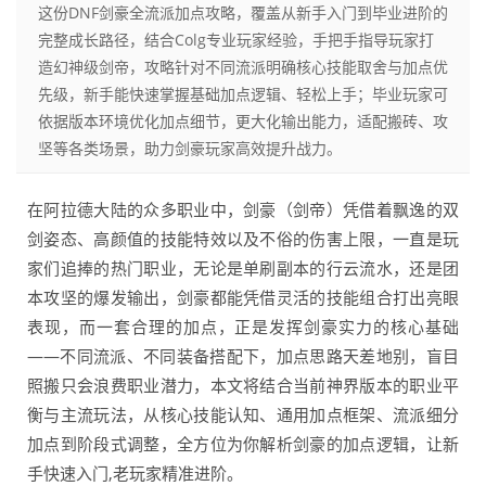
这份DNF剑豪全流派加点攻略，覆盖从新手入门到毕业进阶的
完整成长路径，结合Colg专业玩家经验，手把手指导玩家打
造幻神级剑帝，攻略针对不同流派明确核心技能取舍与加点优
先级，新手能快速掌握基础加点逻辑、轻松上手；毕业玩家可
依据版本环境优化加点细节，更大化输出能力，适配搬砖、攻
坚等各类场景，助力剑豪玩家高效提升战力。
在阿拉德大陆的众多职业中，剑豪（剑帝）凭借着飘逸的双
剑姿态、高颜值的技能特效以及不俗的伤害上限，一直是玩
家们追捧的热门职业，无论是单刷副本的行云流水，还是团
本攻坚的爆发输出，剑豪都能凭借灵活的技能组合打出亮眼
表现，而一套合理的加点，正是发挥剑豪实力的核心基础
——不同流派、不同装备搭配下，加点思路天差地别，盲目
照搬只会浪费职业潜力，本文将结合当前神界版本的职业平
衡与主流玩法，从核心技能认知、通用加点框架、流派细分
加点到阶段式调整，全方位为你解析剑豪的加点逻辑，让新
手快速入门,老玩家精准进阶。