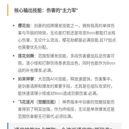
核心输出技能：伤害的“主力军”
樱花劫
：剑豪的招牌爆发技能之一，拥有极高的单体伤
害与华丽的特效，无论是打桩还是攻坚Boss都能打出核
心伤害，无论什么流派，樱花劫都是必满技能,且TP加点
也需要优先分配。
莲花剑舞
：范围型爆发技能，多段伤害叠加后总伤害可
观，清小怪和打群伤场景表现出色，同时也能作为Boss
战的补充爆发,必满。
如来神掌
：大范围AOE技能，释放速度快，伤害集中，
是剑豪清屏和爆发的重要手段，尤其是在组队攻坚时，
能快速清理小怪或对Boss造成巨额伤害,必满。
飞花逐月（觉醒技能）
：神界版本中剑豪的觉醒技能伤
害得到了明显加强，作为终结技，无论是单体爆发还是
范围伤害都无可替代,必须拉满。