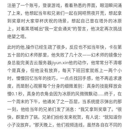
注册了一个账号，登录游戏，看着熟悉的界面，眼泪瞬间涌
了上来，他想起当年和兄弟们一起在网吧熬夜开荒，想起拿
到奖章时大家举杯庆祝的场景，想起自己曾在塔外的冰原
上，对着黑塔喊出“我一定会通关”的誓言，他决定再次挑战
绝望之塔。
此时的他,操作已经生疏了很多，反应也不如当年快，卡在第
五十层的幻术师那里，他失败了几十次——幻术师的镜像分
身总能完美吉云服务器jiyun.xin他的动作，他常常分不清哪
个是真身，但他没有放弃，每天下班回家就练上一两个小
时，慢慢回忆当年的技巧，一点点找回手感，他不再追求速
度，而是耐心观察每个分身的细微差别：真身的技能释放会
慢0.1秒，真身的衣角会因为冰原的风微微飘动……终于，在
一个周末的下午，他通关了之一百层，当系统提示弹出的那
一刻，他给当年的兄弟们发了消息：“我又拿到奖章了。”很
快，群里炸了锅，兄弟们纷纷发来祝贺，有人说：“就知道你
小子没放弃。”那天晚上，他们视频连线，虽然各自在不同的