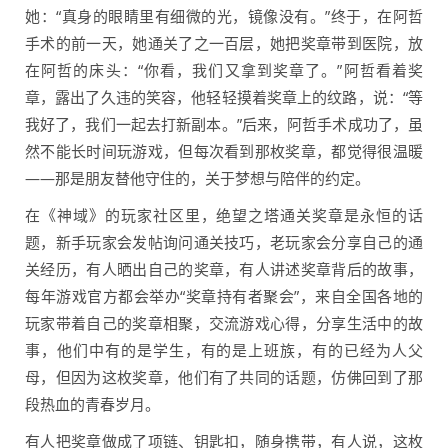
她：“真身的眼睛里有细微的光，镜像没有。”终于，在阿哲
手术的前一天，她通关了之一百层，她把奖章带到医院，放
在阿哲的床头：“你看，我们又拿到奖章了。”阿哲看着奖
章，露出了久违的笑容，他轻轻摸着奖章上的纹路，说：“等
我好了，我们一起去打新副本。”后来，阿哲手术成功了，虽
然不能长时间玩游戏，但每次看到那枚奖章，都觉得很温暖
——那是朋友替他守住的，关于梦想与陪伴的约定。
在《神域》的玩家社区里，绝望之塔通关奖章是永恒的话
题，新手玩家会发帖询问通关技巧，老玩家会分享自己的通
关经历，有人晒出自己的奖章，有人讲述奖章背后的故事，
每年游戏官方都会举办“奖章持有者聚会”，来自全国各地的
玩家带着自己的奖章相聚，交流游戏心得，分享生活中的故
事，他们中有的是学生，有的是上班族，有的已经为人父
母，但因为这枚奖章，他们有了共同的话题，仿佛回到了那
段热血的青春岁月。
有人把奖章做成了项链、钥匙扣，随身携带，有人说，这枚