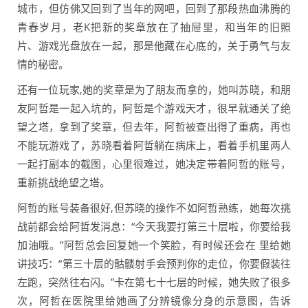
城市，但仿佛又回到了当年的网吧，回到了那段热血沸腾的
青春岁月，老K把新的奖章放在了抽屉里，和当年的旧照
片、游戏光盘放在一起，那是他藏在心底的，关于勇气与友
情的秘密。
还有一位玩家,她的奖章是为了朋友而拿的，她叫苏晓，和朋
友阿哲是一起入坑的，阿哲是个游戏天才，很早就通关了绝
望之塔，拿到了奖章，但去年，阿哲被查出得了重病，再也
不能玩游戏了，苏晓看着阿哲躺在病床上，看着手机里两人
一起打副本的截图，心里很难过，她决定带着阿哲的账号，
重新挑战绝望之塔。
阿哲的账号装备很好,但苏晓的操作不如阿哲熟练，她每次挑
战前都会给阿哲发消息：“今天我要打第三十层啦，你要给我
加油哦。”阿哲总会回复她一个笑脸，有时候还会在 里给她
讲技巧：“第三十层的骷髅射手会预判你的走位，你要假装往
左跑，突然往右闪。”卡在第七十七层的时候，她失败了很多
次，阿哲在医院里给她画了分辨镜像分身的示意图，告诉