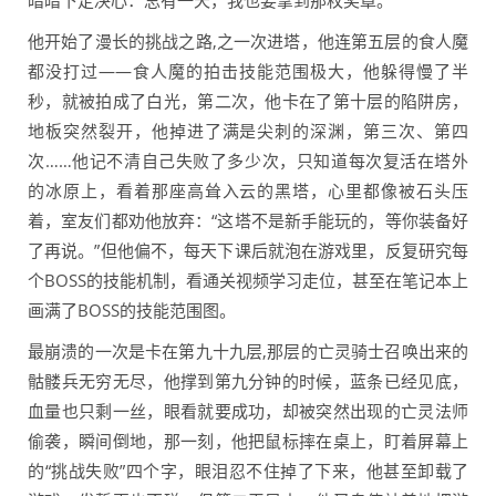
暗暗下定决心：总有一天，我也要拿到那枚奖章。
他开始了漫长的挑战之路,之一次进塔，他连第五层的食人魔
都没打过——食人魔的拍击技能范围极大，他躲得慢了半
秒，就被拍成了白光，第二次，他卡在了第十层的陷阱房，
地板突然裂开，他掉进了满是尖刺的深渊，第三次、第四
次……他记不清自己失败了多少次，只知道每次复活在塔外
的冰原上，看着那座高耸入云的黑塔，心里都像被石头压
着，室友们都劝他放弃：“这塔不是新手能玩的，等你装备好
了再说。”但他偏不，每天下课后就泡在游戏里，反复研究每
个BOSS的技能机制，看通关视频学习走位，甚至在笔记本上
画满了BOSS的技能范围图。
最崩溃的一次是卡在第九十九层,那层的亡灵骑士召唤出来的
骷髅兵无穷无尽，他撑到第九分钟的时候，蓝条已经见底，
血量也只剩一丝，眼看就要成功，却被突然出现的亡灵法师
偷袭，瞬间倒地，那一刻，他把鼠标摔在桌上，盯着屏幕上
的“挑战失败”四个字，眼泪忍不住掉了下来，他甚至卸载了