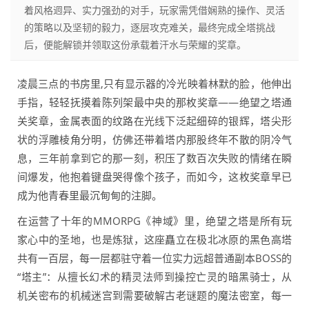
着风格迥异、实力强劲的对手，玩家需凭借娴熟的操作、灵活
的策略以及坚韧的毅力，逐层攻克难关，最终完成全塔挑战
后，便能解锁并领取这份承载着汗水与荣耀的奖章。
凌晨三点的书房里,只有显示器的冷光映着林默的脸，他伸出
手指，轻轻抚摸着陈列架最中央的那枚奖章——绝望之塔通
关奖章，金属表面的纹路在光线下泛起细碎的银辉，塔尖形
状的浮雕棱角分明，仿佛还带着塔内那股终年不散的阴冷气
息，三年前拿到它的那一刻，积压了数百次失败的情绪在瞬
间爆发，他抱着键盘哭得像个孩子，而如今，这枚奖章早已
成为他青春里最沉甸甸的注脚。
在运营了十年的MMORPG《神域》里，绝望之塔是所有玩
家心中的圣地，也是炼狱，这座矗立在极北冰原的黑色高塔
共有一百层，每一层都驻守着一位实力远超普通副本BOSS的
“塔主”：从擅长幻术的精灵法师到操控亡灵的暗黑骑士，从
机关密布的机械迷宫到需要破解古老谜题的魔法密室，每一