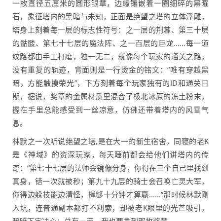
一枚直径五厘米的圆形银章，边缘镶嵌着一圈细碎的黑曜
石，象征塔内的黑暗与未知，正面是绝望之塔的立体浮雕，
塔身上刻着每一层的标志性符号：之一层的荆棘、第三十层
的骷髅、第七十七层的魔法阵、之一百层的巨龙……每一道
纹路都由手工打磨，独一无二，就像每个玩家的通关之路，
没有重复的轨迹，背面则是一行烫金的铭文：“唯有穿越黑
暗，方能触摸荣光”，下方刻着每个玩家独有的ID和通关日
期，据说，奖章的金属材质里混合了极北冰原的冻土粉末，
握在手里总能感受到一丝凉意，仿佛还带着塔内的风雪气
息。
林默之一次听说绝望之塔,是在大一的新生宿舍，同寝的老K
是《神域》的资深玩家，每天睡前都会给他们讲塔内的传
奇：“第七十七层的法师会镜像分身，你得在三个自己里找到
真身，错一次就被秒；第九十九层的骑士会召唤亡灵大军，
你得边躲技能边清怪，撑够十分钟才算赢……”那时候林默刚
入坑，连普通副本都打不利索，却被老K眼里的光芒吸引，